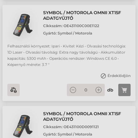
SYMBOL / MOTOROLA OMNII XT15F
ADATGYŰJTŐ
Cikkszám:
OE431100C00E1122
Gyártó:
Symbol / Motorola
Felhasználói környezet: Ipari • Kivitel: Kézi • Olvasási technológia:
1D Laser • Olvasási távolság: Extra nagy távolságú • Akkumulátor
kapacitás: 5300 mAh • Operációs rendszer: Windows CE 6.0 •
Képernyő mérete: 3.7 "
Érdeklődjön
db
SYMBOL / MOTOROLA OMNII XT15F
ADATGYŰJTŐ
Cikkszám:
OE431100D0091121
Gyártó:
Symbol / Motorola