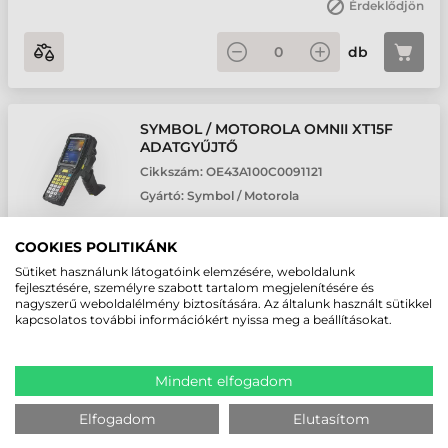
Érdeklődjön
db
SYMBOL / MOTOROLA OMNII XT15F
ADATGYŰJTŐ
Cikkszám:
OE43A100C0091121
Gyártó:
Symbol / Motorola
Felhasználói környezet: Ipari • Kivitel: Kézi • Olvasási technológia:
COOKIES POLITIKÁNK
2D Area Imager • Olvasási távolság: Extra nagy távolságú •
Sütiket használunk látogatóink elemzésére, weboldalunk
Akkumulátor kapacitás: 5300 mAh • Operációs rendszer: Windows
fejlesztésére, személyre szabott tartalom megjelenítésére és
Embedded HH 6.5 • Képernyő mérete: 3.7 "
nagyszerű weboldalélmény biztosítására. Az általunk használt sütikkel
kapcsolatos további információkért nyissa meg a beállításokat.
Érdeklődjön
db
Mindent elfogadom
Elfogadom
Elutasítom