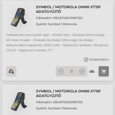
SYMBOL / MOTOROLA OMNII XT15F
ADATGYŰJTŐ
Cikkszám:
OE431120C0091122
Gyártó:
Symbol / Motorola
Felhasználói környezet: Ipari • Kivitel: Kézi • Olvasási technológia:
2D Area Imager • Olvasási távolság: Extra nagy távolságú •
Akkumulátor kapacitás: 5300 mAh • Operációs rendszer: Windows
CE 6.0 • Képernyő mérete: 3.7 "
Érdeklődjön
db
SYMBOL / MOTOROLA OMNII XT15F
ADATGYŰJTŐ
Cikkszám:
OE431120D0091122
Gyártó:
Symbol / Motorola