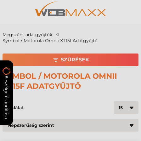
Megszűnt adatgyűjtők
Symbol / Motorola Omnii XT15f Adatgyűjtő
SZŰRÉSEK
SYMBOL / MOTOROLA OMNII
Beszélgetés indítása
XT15F ADATGYŰJTŐ
27
találat