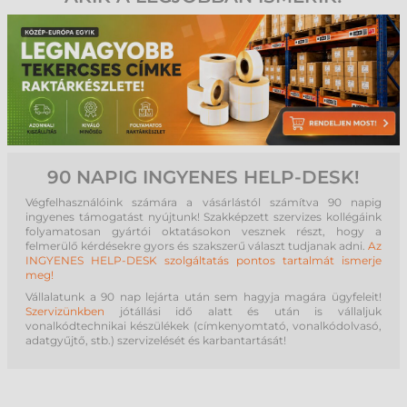
90 NAPIG INGYENES HELP-DESK!
Végfelhasználóink számára a vásárlástól számítva 90 napig
ingyenes támogatást nyújtunk! Szakképzett szervizes kollégáink
folyamatosan gyártói oktatásokon vesznek részt, hogy a
felmerülő kérdésekre gyors és szakszerű választ tudjanak adni.
Az
INGYENES HELP-DESK szolgáltatás pontos tartalmát ismerje
meg!
Vállalatunk a 90 nap lejárta után sem hagyja magára ügyfeleit!
Szervizünkben
jótállási idő alatt és után is vállaljuk
vonalkódtechnikai készülékek (címkenyomtató, vonalkódolvasó,
adatgyűjtő, stb.) szervizelését és karbantartását!