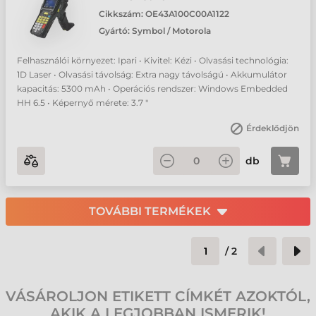
Cikkszám:
OE43A100C00A1122
Gyártó:
Symbol / Motorola
Felhasználói környezet: Ipari • Kivitel: Kézi • Olvasási technológia:
1D Laser • Olvasási távolság: Extra nagy távolságú • Akkumulátor
kapacitás: 5300 mAh • Operációs rendszer: Windows Embedded
HH 6.5 • Képernyő mérete: 3.7 "
Érdeklődjön
db
TOVÁBBI TERMÉKEK
/
2
VÁSÁROLJON ETIKETT CÍMKÉT AZOKTÓL,
AKIK A LEGJOBBAN ISMERIK!