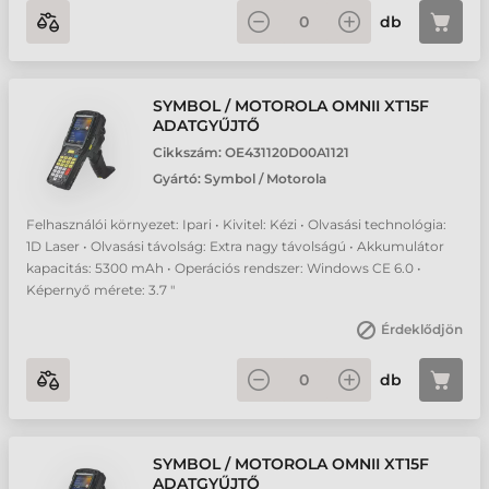
db
SYMBOL / MOTOROLA OMNII XT15F
ADATGYŰJTŐ
Cikkszám:
OE431120D00A1121
Gyártó:
Symbol / Motorola
Felhasználói környezet: Ipari • Kivitel: Kézi • Olvasási technológia:
1D Laser • Olvasási távolság: Extra nagy távolságú • Akkumulátor
kapacitás: 5300 mAh • Operációs rendszer: Windows CE 6.0 •
Képernyő mérete: 3.7 "
Érdeklődjön
db
SYMBOL / MOTOROLA OMNII XT15F
ADATGYŰJTŐ