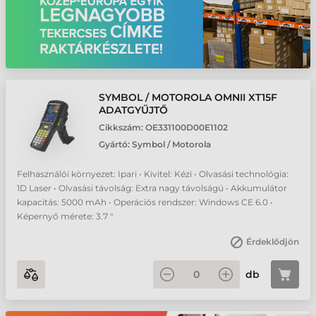
SYMBOL / MOTOROLA OMNII XT15F
ADATGYŰJTŐ
Cikkszám:
OE331100D00E1102
Gyártó:
Symbol / Motorola
Felhasználói környezet: Ipari • Kivitel: Kézi • Olvasási technológia:
1D Laser • Olvasási távolság: Extra nagy távolságú • Akkumulátor
kapacitás: 5000 mAh • Operációs rendszer: Windows CE 6.0 •
Képernyő mérete: 3.7 "
Érdeklődjön
db