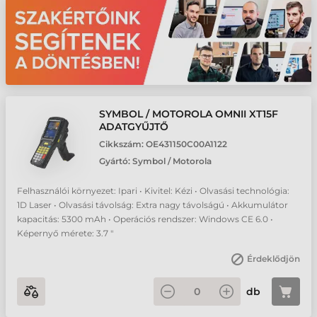
SYMBOL / MOTOROLA OMNII XT15F
ADATGYŰJTŐ
Cikkszám:
OE431150C00A1122
Gyártó:
Symbol / Motorola
Felhasználói környezet: Ipari • Kivitel: Kézi • Olvasási technológia:
1D Laser • Olvasási távolság: Extra nagy távolságú • Akkumulátor
kapacitás: 5300 mAh • Operációs rendszer: Windows CE 6.0 •
Képernyő mérete: 3.7 "
Érdeklődjön
db