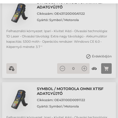
SYMBOL / MOTOROLA OMNII XT15F
ADATGYŰJTŐ
Cikkszám:
OE431120D00A1122
Gyártó:
Symbol / Motorola
Felhasználói környezet: Ipari • Kivitel: Kézi • Olvasási technológia:
1D Laser • Olvasási távolság: Extra nagy távolságú • Akkumulátor
kapacitás: 5300 mAh • Operációs rendszer: Windows CE 6.0 •
Képernyő mérete: 3.7 "
Érdeklődjön
db
SYMBOL / MOTOROLA OMNII XT15F
ADATGYŰJTŐ
Cikkszám:
OE431100D0091122
Gyártó:
Symbol / Motorola
Felhasználói környezet: Ipari • Kivitel: Kézi • Olvasási technológia: