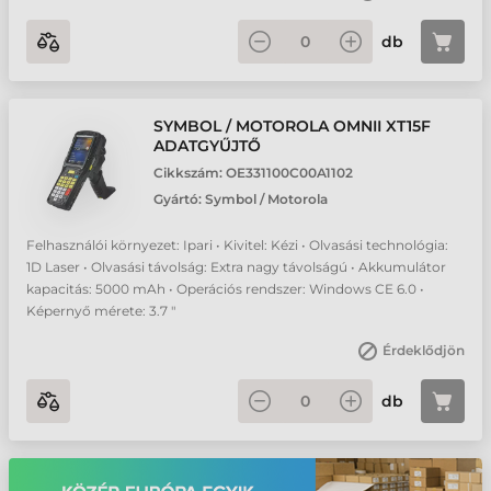
db
SYMBOL / MOTOROLA OMNII XT15F
ADATGYŰJTŐ
Cikkszám:
OE331100C00A1102
Gyártó:
Symbol / Motorola
Felhasználói környezet: Ipari • Kivitel: Kézi • Olvasási technológia:
1D Laser • Olvasási távolság: Extra nagy távolságú • Akkumulátor
kapacitás: 5000 mAh • Operációs rendszer: Windows CE 6.0 •
Képernyő mérete: 3.7 "
Érdeklődjön
db