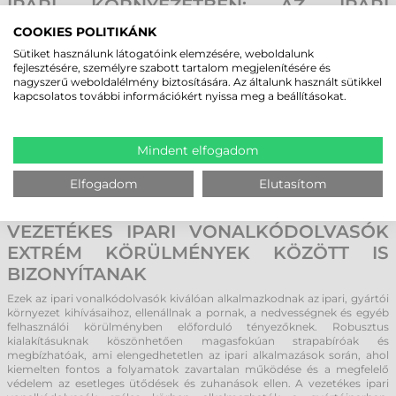
IPARI KÖRNYEZETBEN: AZ IPARI
VONALKÓDOLVASÓK ÁLTAL KÍNÁLT
COOKIES POLITIKÁNK
ELŐNYÖK
Sütiket használunk látogatóink elemzésére, weboldalunk
fejlesztésére, személyre szabott tartalom megjelenítésére és
Az ipari vezetékes vonalkódolvasók kiemelkedőbb teljesítményre
nagyszerű weboldalélmény biztosítására. Az általunk használt sütikkel
alkalmasak, mint az általános felhasználásra szánt modellek, fejlettebb
kapcsolatos további információkért nyissa meg a beállításokat.
olvasófej optikájuknak köszönhetően egyes termékcsaládok akár több
méterről is képesek dekódolni a kívánt vonalkódokat. A beolvasott
információkat a vonalkódolvasó vezetéken azonnal továbbítja a
kapcsolódó számítógép vagy egyéb adatfeldolgozó eszköz felé, így
Mindent elfogadom
gördülékenyen és hatékonyan gyorsítja az adatgyűjtési
munkafolyamatokat.
Elfogadom
Elutasítom
ÉLVONALBELI TECHNOLÓGIA:
VEZETÉKES IPARI VONALKÓDOLVASÓK
EXTRÉM KÖRÜLMÉNYEK KÖZÖTT IS
BIZONYÍTANAK
Ezek az ipari vonalkódolvasók kiválóan alkalmazkodnak az ipari, gyártói
környezet kihívásaihoz, ellenállnak a pornak, a nedvességnek és egyéb
felhasználói körülményben előforduló tényezőknek. Robusztus
kialakításuknak köszönhetően magasfokúan strapabíróak és
megbízhatóak, ami elengedhetetlen az ipari alkalmazások során, ahol
kiemelten fontos a folyamatok zavartalan működése és a megfelelő
védelem az esetleges ütődések és zuhanások ellen. A vezetékes ipari