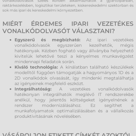
vonalkódolvasók széles körben alkalmazhatók a gyártóiparban,
raktárkezelésben, logisztikai területeken, kiskereskedelmi szektorban és
sok más ipari és kereskedelmi környezetben.
MIÉRT ÉRDEMES IPARI VEZETÉKES
VONALKÓDOLVASÓT VÁLASZTANI?
Egyszerű és megbízható:
Az ipari vezetékes
vonalkódolvasók egyszerűen kezelhetők, mégis
hatékonyak. Kézben fogható vagy állványba helyezhető
kivitelük lehetővé teszi a kényelmes munkavégzést
mindennapi feladatok során.
Kiváló technológia:
A kínálatban található készülékek
modelltől függően támogatják a hagyományos 1D és a
2D vonalkódok olvasását, így mindenki megtalálhatja
az igényeinek megfelelő eszközt.
Integrálhatóság:
A vezetékes vonalkódolvasók
hatékonyan integrálhatók meglévő IT rendszerekbe
anélkül, hogy jelentős költségeket igényelnének a
rendszer modernizálásához. Ez segíthet a
munkafolyamatok optimalizálásában és a vállalkozás
produktivitásának növelésében.
VÁSÁROLJON ETIKETT CÍMKÉT AZOKTÓL,