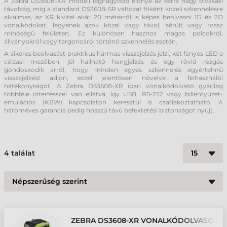
A Zebra DS3608-XR modell legnagyobb előnye az extra nagy olvasási
távolság, míg a standard DS3608-SR változat főként közeli szkennelésre
alkalmas, az XR kivitel akár 20 méterről is képes beolvasni 1D és 2D
vonalkódokat, legyenek azok közel vagy távol, sérült vagy rossz
minőségű felületen. Ez különösen hasznos magas polcokról,
állványokról vagy targoncáról történő szkennelés esetén.
A sikeres beolvasást praktikus hármas visszajelzés jelzi, két fényes LED a
célzási mezőben, jól hallható hangjelzés és egy rövid rezgés
gondoskodik arról, hogy minden egyes szkennelés egyértelmű
visszajelzést adjon, ezzel jelentősen növelve a felhasználói
hatékonyságot. A Zebra DS3608-XR ipari vonalkódolvasó gyárilag
többféle interfésszel van ellátva, így USB, RS-232 vagy billentyűzet-
emulációs (KBW) kapcsolaton keresztül is csatlakoztatható. A
hároméves garancia pedig hosszú távú befektetési biztonságot nyújt.
4
találat
ZEBRA DS3608-XR VONALKÓDOLVASÓ