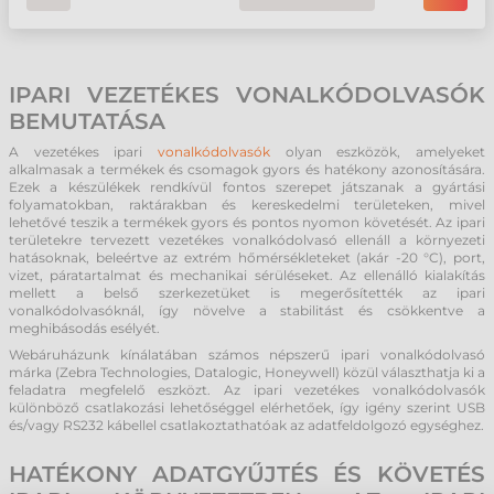
IPARI VEZETÉKES VONALKÓDOLVASÓK
BEMUTATÁSA
A vezetékes ipari
vonalkódolvasók
olyan eszközök, amelyeket
alkalmasak a termékek és csomagok gyors és hatékony azonosítására.
Ezek a készülékek rendkívül fontos szerepet játszanak a gyártási
folyamatokban, raktárakban és kereskedelmi területeken, mivel
lehetővé teszik a termékek gyors és pontos nyomon követését. Az ipari
területekre tervezett vezetékes vonalkódolvasó ellenáll a környezeti
hatásoknak, beleértve az extrém hőmérsékleteket (akár -20 °C), port,
vizet, páratartalmat és mechanikai sérüléseket. Az ellenálló kialakítás
mellett a belső szerkezetüket is megerősítették az ipari
vonalkódolvasóknál, így növelve a stabilitást és csökkentve a
meghibásodás esélyét.
Webáruházunk kínálatában számos népszerű ipari vonalkódolvasó
márka (Zebra Technologies, Datalogic, Honeywell) közül választhatja ki a
feladatra megfelelő eszközt. Az ipari vezetékes vonalkódolvasók
különböző csatlakozási lehetőséggel elérhetőek, így igény szerint USB
és/vagy RS232 kábellel csatlakoztathatóak az adatfeldolgozó egységhez.
HATÉKONY ADATGYŰJTÉS ÉS KÖVETÉS