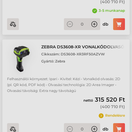
(
400 710 Ft
)
3-5 munkanap
db
ZEBRA DS3608-XR VONALKÓDOLVASÓ
Cikkszám:
DS3608-XR3RF50AZVW
Gyártó:
Zebra
Felhasználói környezet: Ipari • Kivitel: Kézi • Vonalkód olvasás: 2D
(pl. QR kód, PDF kód) • Olvasási technológia: 2D Area Imager •
Olvasási távolság: Extra nagy távolságú
315 520 Ft
nettó
(
400 710 Ft
)
Rendelésre
db