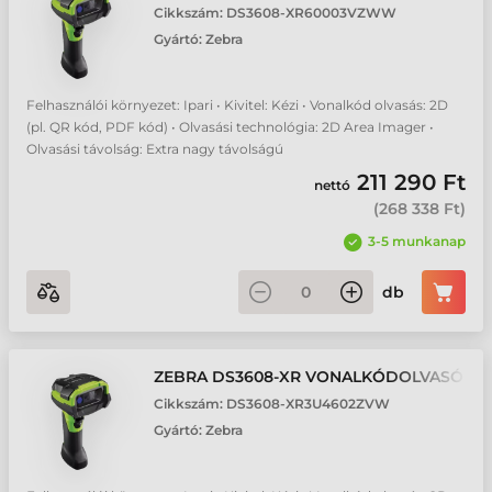
Cikkszám:
DS3608-XR60003VZWW
Gyártó:
Zebra
Felhasználói környezet: Ipari • Kivitel: Kézi • Vonalkód olvasás: 2D
(pl. QR kód, PDF kód) • Olvasási technológia: 2D Area Imager •
Olvasási távolság: Extra nagy távolságú
211 290 Ft
nettó
(
268 338 Ft
)
3-5 munkanap
db
ZEBRA DS3608-XR VONALKÓDOLVASÓ
Cikkszám:
DS3608-XR3U4602ZVW
Gyártó:
Zebra