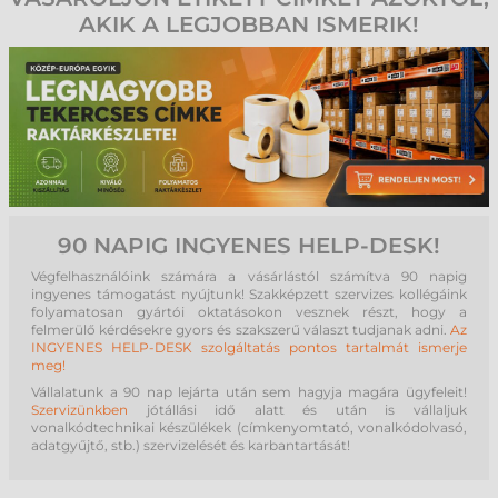
AKIK A LEGJOBBAN ISMERIK!
90 NAPIG INGYENES HELP-DESK!
Végfelhasználóink számára a vásárlástól számítva 90 napig
ingyenes támogatást nyújtunk! Szakképzett szervizes kollégáink
folyamatosan gyártói oktatásokon vesznek részt, hogy a
felmerülő kérdésekre gyors és szakszerű választ tudjanak adni.
Az
INGYENES HELP-DESK szolgáltatás pontos tartalmát ismerje
meg!
Vállalatunk a 90 nap lejárta után sem hagyja magára ügyfeleit!
Szervizünkben
jótállási idő alatt és után is vállaljuk
vonalkódtechnikai készülékek (címkenyomtató, vonalkódolvasó,
adatgyűjtő, stb.) szervizelését és karbantartását!