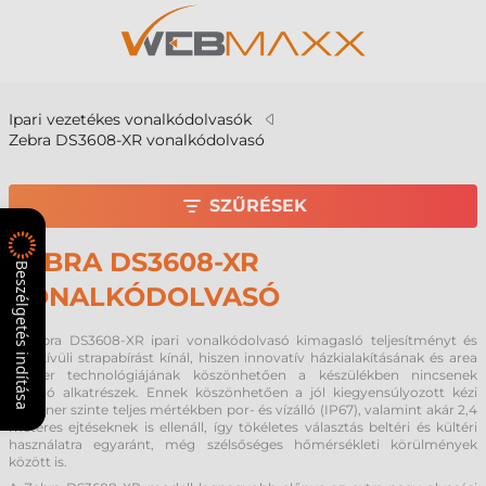
Ipari vezetékes vonalkódolvasók
Zebra DS3608-XR vonalkódolvasó
SZŰRÉSEK
ZEBRA DS3608-XR
Beszélgetés indítása
VONALKÓDOLVASÓ
A Zebra DS3608-XR ipari vonalkódolvasó kimagasló teljesítményt és
rendkívüli strapabírást kínál, hiszen innovatív házkialakításának és area
imager technológiájának köszönhetően a készülékben nincsenek
mozgó alkatrészek. Ennek köszönhetően a jól kiegyensúlyozott kézi
szkenner szinte teljes mértékben por- és vízálló (IP67), valamint akár 2,4
méteres ejtéseknek is ellenáll, így tökéletes választás beltéri és kültéri
használatra egyaránt, még szélsőséges hőmérsékleti körülmények
között is.