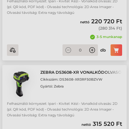
Felhasználói környezet: Ipari • Kivitel: Kézi • Vonalkód olvasás: 2D
(pl. QR kód, PDF kód) • Olvasási technológia: 2D Area Imager •
Olvasási távolság: Extra nagy távolságú
220 720 Ft
nettó
(
280 314 Ft
)
3-5 munkanap
db
ZEBRA DS3608-XR VONALKÓDOLVASÓ
Cikkszám:
DS3608-XR3RF50BZVW
Gyártó:
Zebra
Felhasználói környezet: Ipari • Kivitel: Kézi • Vonalkód olvasás: 2D
(pl. QR kód, PDF kód) • Olvasási technológia: 2D Area Imager •
Olvasási távolság: Extra nagy távolságú
315 520 Ft
nettó