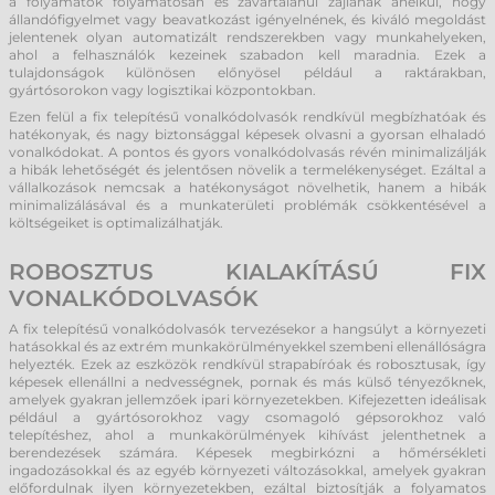
a folyamatok folyamatosan és zavartalanul zajlanak anélkül, hogy
állandófigyelmet vagy beavatkozást igényelnének, és kiváló megoldást
jelentenek olyan automatizált rendszerekben vagy munkahelyeken,
ahol a felhasználók kezeinek szabadon kell maradnia. Ezek a
tulajdonságok különösen előnyösel például a raktárakban,
gyártósorokon vagy logisztikai központokban.
Ezen felül a fix telepítésű vonalkódolvasók rendkívül megbízhatóak és
hatékonyak, és nagy biztonsággal képesek olvasni a gyorsan elhaladó
vonalkódokat. A pontos és gyors vonalkódolvasás révén minimalizálják
a hibák lehetőségét és jelentősen növelik a termelékenységet. Ezáltal a
vállalkozások nemcsak a hatékonyságot növelhetik, hanem a hibák
minimalizálásával és a munkaterületi problémák csökkentésével a
költségeiket is optimalizálhatják.
ROBOSZTUS KIALAKÍTÁSÚ FIX
VONALKÓDOLVASÓK
A fix telepítésű vonalkódolvasók tervezésekor a hangsúlyt a környezeti
hatásokkal és az extrém munkakörülményekkel szembeni ellenállóságra
helyezték. Ezek az eszközök rendkívül strapabíróak és robosztusak, így
képesek ellenállni a nedvességnek, pornak és más külső tényezőknek,
amelyek gyakran jellemzőek ipari környezetekben. Kifejezetten ideálisak
például a gyártósorokhoz vagy csomagoló gépsorokhoz való
telepítéshez, ahol a munkakörülmények kihívást jelenthetnek a
berendezések számára. Képesek megbirkózni a hőmérsékleti
ingadozásokkal és az egyéb környezeti változásokkal, amelyek gyakran
előfordulnak ilyen környezetekben, ezáltal biztosítják a folyamatos