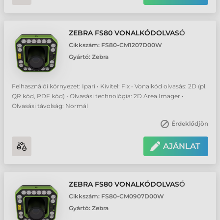
ZEBRA FS80 VONALKÓDOLVASÓ
Cikkszám:
FS80-CM1207D00W
Gyártó:
Zebra
Felhasználói környezet: Ipari • Kivitel: Fix • Vonalkód olvasás: 2D (pl.
QR kód, PDF kód) • Olvasási technológia: 2D Area Imager •
Olvasási távolság: Normál
Érdeklődjön
AJÁNLAT
ZEBRA FS80 VONALKÓDOLVASÓ
Cikkszám:
FS80-CM0907D00W
Gyártó:
Zebra