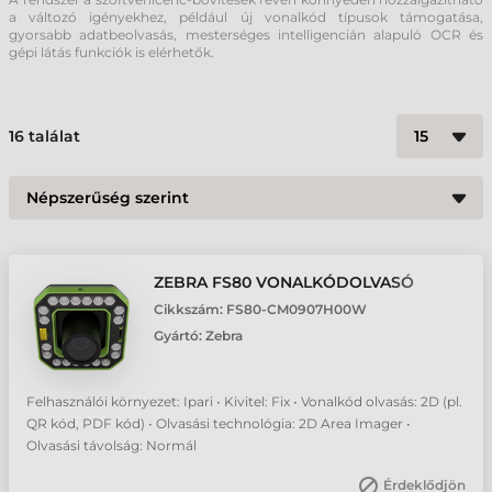
a változó igényekhez, például új vonalkód típusok támogatása,
gyorsabb adatbeolvasás, mesterséges intelligencián alapuló OCR és
gépi látás funkciók is elérhetők.
16
találat
ZEBRA FS80 VONALKÓDOLVASÓ
Cikkszám:
FS80-CM0907H00W
Gyártó:
Zebra
Felhasználói környezet: Ipari • Kivitel: Fix • Vonalkód olvasás: 2D (pl.
QR kód, PDF kód) • Olvasási technológia: 2D Area Imager •
Olvasási távolság: Normál
Érdeklődjön