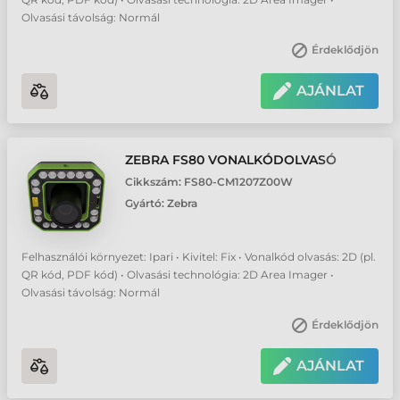
Olvasási távolság: Normál
Érdeklődjön
AJÁNLAT
ZEBRA FS80 VONALKÓDOLVASÓ
Cikkszám:
FS80-CM1207Z00W
Gyártó:
Zebra
Felhasználói környezet: Ipari • Kivitel: Fix • Vonalkód olvasás: 2D (pl.
QR kód, PDF kód) • Olvasási technológia: 2D Area Imager •
Olvasási távolság: Normál
Érdeklődjön
AJÁNLAT