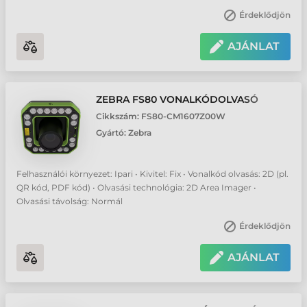
Érdeklődjön
AJÁNLAT
ZEBRA FS80 VONALKÓDOLVASÓ
Cikkszám:
FS80-CM1607Z00W
Gyártó:
Zebra
Felhasználói környezet: Ipari • Kivitel: Fix • Vonalkód olvasás: 2D (pl.
QR kód, PDF kód) • Olvasási technológia: 2D Area Imager •
Olvasási távolság: Normál
Érdeklődjön
AJÁNLAT