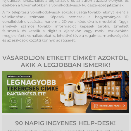
fejlődéssel, kihasználják a digitalizáció és az automatizáció előnyeit, és
ezekben a folyamatokban a vonalkódolvasók kulcsszerepet játszanak.
A fix telepítésű vonalkódolvasók sokoldalúsága további előnyt jelent a
vállalkozások számára. Képesek nemcsak a hagyományos 1D
vonalkódok olvasására, hanem a 2D vonalkódokéra is (modelltől függ),
amelyek számos további információt képesek tárolni. Emellett
felismerik és kezelik a digitális kijelzőkön vagy mobil eszközökön
megjelenített vonalkódokat is, lehetővé téve a rugalmas munkavégzést
és az eszközök közötti könnyű adatcserét.
VÁSÁROLJON ETIKETT CÍMKÉT AZOKTÓL,
AKIK A LEGJOBBAN ISMERIK!
90 NAPIG INGYENES HELP-DESK!