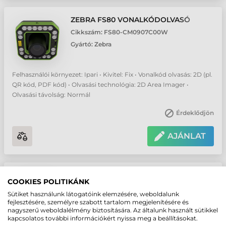
ZEBRA FS80 VONALKÓDOLVASÓ
Cikkszám:
FS80-CM0907C00W
Gyártó:
Zebra
Felhasználói környezet: Ipari • Kivitel: Fix • Vonalkód olvasás: 2D (pl.
QR kód, PDF kód) • Olvasási technológia: 2D Area Imager •
Olvasási távolság: Normál
Érdeklődjön
AJÁNLAT
ZEBRA FS80 VONALKÓDOLVASÓ
COOKIES POLITIKÁNK
Cikkszám:
FS80-CM1607H00W
Sütiket használunk látogatóink elemzésére, weboldalunk
Gyártó:
Zebra
fejlesztésére, személyre szabott tartalom megjelenítésére és
nagyszerű weboldalélmény biztosítására. Az általunk használt sütikkel
kapcsolatos további információkért nyissa meg a beállításokat.