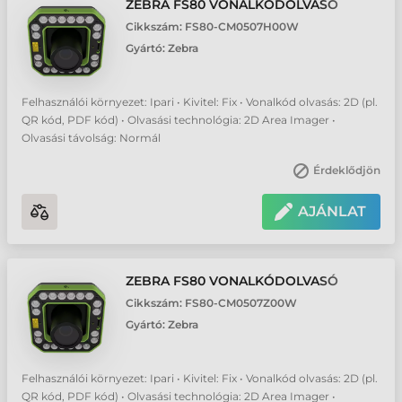
ZEBRA FS80 VONALKÓDOLVASÓ
Cikkszám:
FS80-CM0507H00W
Gyártó:
Zebra
Felhasználói környezet: Ipari • Kivitel: Fix • Vonalkód olvasás: 2D (pl.
QR kód, PDF kód) • Olvasási technológia: 2D Area Imager •
Olvasási távolság: Normál
Érdeklődjön
AJÁNLAT
ZEBRA FS80 VONALKÓDOLVASÓ
Cikkszám:
FS80-CM0507Z00W
Gyártó:
Zebra
Felhasználói környezet: Ipari • Kivitel: Fix • Vonalkód olvasás: 2D (pl.
QR kód, PDF kód) • Olvasási technológia: 2D Area Imager •