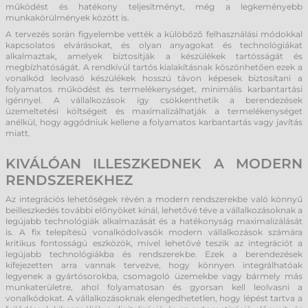
működést és hatékony teljesítményt, még a legkeményebb
munkakörülmények között is.
A tervezés során figyelembe vették a külöbőző felhasználási módokkal
kapcsolatos elvárásokat, és olyan anyagokat és technológiákat
alkalmaztak, amelyek biztosítják a készülékek tartósságát és
megbízhatóságát. A rendkívül tartós kialakításnak köszönhetően ezek a
vonalkód leolvasó készülékek hosszú távon képesek biztosítani a
folyamatos működést és termelékenységet, minimális karbantartási
igénnyel. A vállalkozások így csökkenthetik a berendezések
üzemeltetési költségeit és maximalizálhatják a termelékenységet
anélkül, hogy aggódniuk kellene a folyamatos karbantartás vagy javítás
miatt.
KIVÁLÓAN ILLESZKEDNEK A MODERN
RENDSZEREKHEZ
Az integrációs lehetőségek révén a modern rendszerekbe való könnyű
beilleszkedés további előnyöket kínál, lehetővé téve a vállalkozásoknak a
legújabb technológiák alkalmazását és a hatékonyság maximalizálását
is. A fix telepítésű vonalkódolvasók modern vállalkozások számára
kritikus fontosságú eszközök, mivel lehetővé teszik az integrációt a
legújabb technológiákba és rendszerekbe. Ezek a berendezések
kifejezetten arra vannak tervezve, hogy könnyen integrálhatóak
legyenek a gyártósorokba, csomagoló üzemekbe vagy bármely más
munkaterületre, ahol folyamatosan és gyorsan kell leolvasni a
vonalkódokat. A vállalkozásoknak elengedhetetlen, hogy lépést tartva a