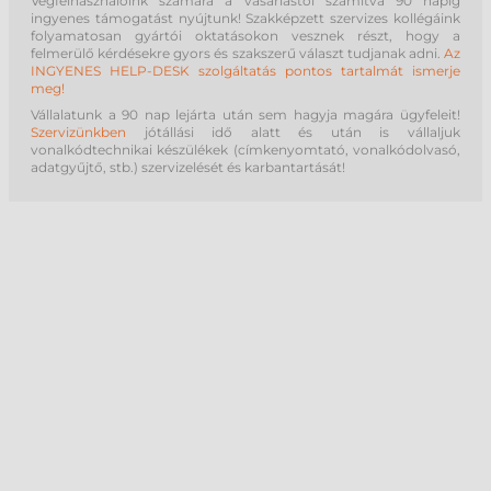
Végfelhasználóink számára a vásárlástól számítva 90 napig
ingyenes támogatást nyújtunk! Szakképzett szervizes kollégáink
folyamatosan gyártói oktatásokon vesznek részt, hogy a
felmerülő kérdésekre gyors és szakszerű választ tudjanak adni.
Az
INGYENES HELP-DESK szolgáltatás pontos tartalmát ismerje
meg!
Vállalatunk a 90 nap lejárta után sem hagyja magára ügyfeleit!
Szervizünkben
jótállási idő alatt és után is vállaljuk
vonalkódtechnikai készülékek (címkenyomtató, vonalkódolvasó,
adatgyűjtő, stb.) szervizelését és karbantartását!