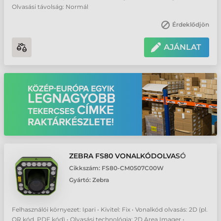
Olvasási távolság: Normál
Érdeklődjön
AJÁNLAT
ZEBRA FS80 VONALKÓDOLVASÓ
Cikkszám:
FS80-CM0507C00W
Gyártó:
Zebra
Felhasználói környezet: Ipari • Kivitel: Fix • Vonalkód olvasás: 2D (pl.
QR kód, PDF kód) • Olvasási technológia: 2D Area Imager •