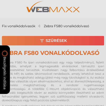
Fix vonalkódolvasók
Zebra FS80 vonalkódolvasó
SZŰRÉSEK
ZEBRA FS80 VONALKÓDOLVASÓ
Beszélgetés indítása
A Zebra FS80 fix ipari vonalkódolvasó egy nagy teljesítményű, fejlett
megoldás, amelyet a legmagasabb elvárásokat támasztó ipari
környezetekhez terveztek. Kivételesen nagy felbontású érzékelőkkel
(akár 16 MP) és széles látómezővel rendelkezik, amely lehetővé teszi a
pontos és megbízható adatgyűjtést még nagy távolságból is. Az eszköz
tökéletes választás olyan alkalmazásokhoz, ahol az áteresztőképesség, a
szkennelési megbízhatóság és a rendszer rugalmassága
kulcsfontosságú. A többféle C-Mount objektívopció és választható
polarizáló kiegészítők révén az eszköz könnyedén illeszthető az adott
felhasználási igényekhez, legyen szó szállítószalag melletti olvasásról,
dokkolókapus vagy felső pozíciós szkennelésről.
A rendszer a szoftverlicenc-bővítések révén könnyedén hozzáigazítható