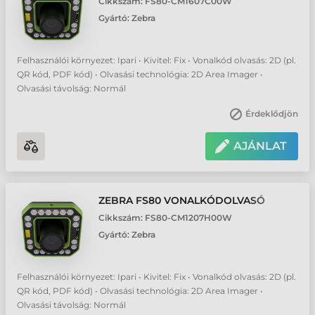
Cikkszám:
FS80-CM1607C00W
Gyártó:
Zebra
Felhasználói környezet: Ipari • Kivitel: Fix • Vonalkód olvasás: 2D (pl.
QR kód, PDF kód) • Olvasási technológia: 2D Area Imager •
Olvasási távolság: Normál
Érdeklődjön
AJÁNLAT
ZEBRA FS80 VONALKÓDOLVASÓ
Cikkszám:
FS80-CM1207H00W
Gyártó:
Zebra
Felhasználói környezet: Ipari • Kivitel: Fix • Vonalkód olvasás: 2D (pl.
QR kód, PDF kód) • Olvasási technológia: 2D Area Imager •
Olvasási távolság: Normál