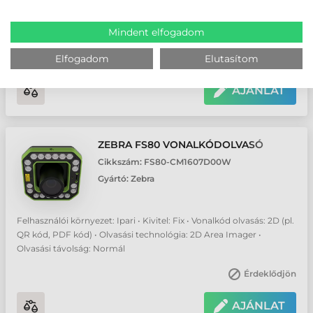
Felhasználói környezet: Ipari • Kivitel: Fix • Vonalkód olvasás: 2D (pl.
QR kód, PDF kód) • Olvasási technológia: 2D Area Imager •
Mindent elfogadom
Olvasási távolság: Normál
Elfogadom
Elutasítom
Érdeklődjön
AJÁNLAT
ZEBRA FS80 VONALKÓDOLVASÓ
Cikkszám:
FS80-CM1607D00W
Gyártó:
Zebra
Felhasználói környezet: Ipari • Kivitel: Fix • Vonalkód olvasás: 2D (pl.
QR kód, PDF kód) • Olvasási technológia: 2D Area Imager •
Olvasási távolság: Normál
Érdeklődjön
AJÁNLAT