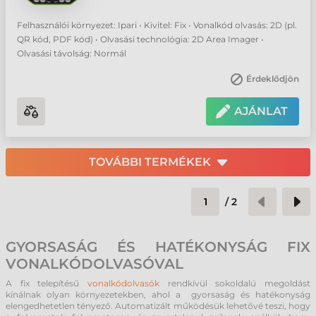
Felhasználói környezet: Ipari • Kivitel: Fix • Vonalkód olvasás: 2D (pl.
QR kód, PDF kód) • Olvasási technológia: 2D Area Imager •
Olvasási távolság: Normál
Érdeklődjön
AJÁNLAT
TOVÁBBI TERMÉKEK
/
2
GYORSASÁG ÉS HATÉKONYSÁG FIX
VONALKÓDOLVASÓVAL
A fix telepítésű
vonalkódolvasók
rendkívül sokoldalú megoldást
kínálnak olyan környezetekben, ahol a gyorsaság és hatékonyság
elengedhetetlen tényező. Automatizált működésük lehetővé teszi, hogy