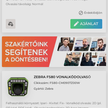
Olvasási távolság: Normál
Érdeklődjön
AJÁNLAT
ZEBRA FS80 VONALKÓDOLVASÓ
Cikkszám:
FS80-CM0907Z00W
Gyártó:
Zebra
Felhasználói környezet: Ipari • Kivitel: Fix • Vonalkód olvasás: 2D (pl.
QR kód, PDF kód) • Olvasási technológia: 2D Area Imager •