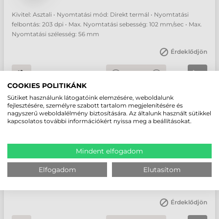
Kivitel: Asztali • Nyomtatási mód: Direkt termál • Nyomtatási
felbontás: 203 dpi • Max. Nyomtatási sebesség: 102 mm/sec • Max.
Nyomtatási szélesség: 56 mm
Érdeklődjön
db
COOKIES POLITIKÁNK
Sütiket használunk látogatóink elemzésére, weboldalunk
fejlesztésére, személyre szabott tartalom megjelenítésére és
ZEBRA LP2824 PLUS CÍMKENYOMTATÓ
nagyszerű weboldalélmény biztosítására. Az általunk használt sütikkel
kapcsolatos további információkért nyissa meg a beállításokat.
Cikkszám:
282P-201121-040
Gyártó:
Zebra
Mindent elfogadom
Kivitel: Asztali • Nyomtatási mód: Direkt termál • Nyomtatási
Elfogadom
Elutasítom
felbontás: 203 dpi • Max. Nyomtatási sebesség: 102 mm/sec • Max.
Nyomtatási szélesség: 56 mm
Érdeklődjön