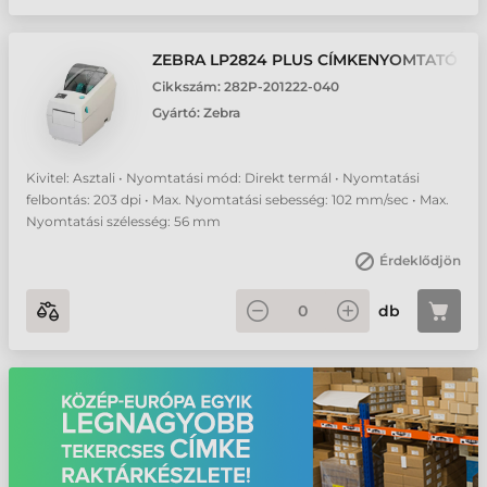
ZEBRA LP2824 PLUS CÍMKENYOMTATÓ
Cikkszám:
282P-201222-040
Gyártó:
Zebra
Kivitel: Asztali • Nyomtatási mód: Direkt termál • Nyomtatási
felbontás: 203 dpi • Max. Nyomtatási sebesség: 102 mm/sec • Max.
Nyomtatási szélesség: 56 mm
Érdeklődjön
db