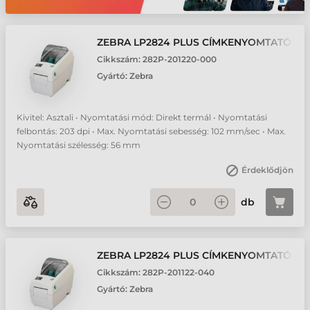
ZEBRA LP2824 PLUS CÍMKENYOMTATÓ
Cikkszám:
282P-201220-000
Gyártó:
Zebra
Kivitel: Asztali • Nyomtatási mód: Direkt termál • Nyomtatási
felbontás: 203 dpi • Max. Nyomtatási sebesség: 102 mm/sec • Max.
Nyomtatási szélesség: 56 mm
Érdeklődjön
db
ZEBRA LP2824 PLUS CÍMKENYOMTATÓ
Cikkszám:
282P-201122-040
Gyártó:
Zebra