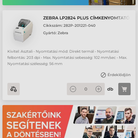
ZEBRA LP2824 PLUS CÍMKENYOMTATÓ
Cikkszám:
282P-201221-040
Gyártó:
Zebra
Kivitel: Asztali • Nyomtatási mód: Direkt termál • Nyomtatási
felbontás: 203 dpi • Max. Nyomtatási sebesség: 102 mm/sec • Max.
Nyomtatási szélesség: 56 mm
Érdeklődjön
db