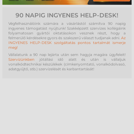
90 NAPIG INGYENES HELP-DESK!
Végfelhasználóink számára a vásárlástól számítva 90 napig
ingyenes támogatást nyújtunk! Szakképzett szervizes kollégáink
folyamatosan gyártói oktatásokon vesznek részt, hogy a
felmerülő kérdésekre gyors és szakszerű választ tudjanak adni.
Az
INGYENES HELP-DESK szolgáltatás pontos tartalmát ismerje
meg!
Vállalatunk a 90 nap lejárta után sem hagyja magára ügyfeleit!
Szervizünkben
jótállási idő alatt és után is vállaljuk
vonalkódtechnikai készülékek (címkenyomtató, vonalkódolvasó,
adatgyűjtő, stb.) szervizelését és karbantartását!