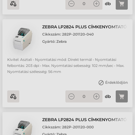
db
ZEBRA LP2824 PLUS CÍMKENYOMTATÓ
Cikkszám:
282P-201120-040
Gyártó:
Zebra
Kivitel: Asztali • Nyomtatási mód: Direkt termál • Nyomtatási
felbontás: 203 dpi • Max. Nyomtatási sebesség: 102 mm/sec • Max.
Nyomtatási szélesség: 56 mm
Érdeklődjön
db
ZEBRA LP2824 PLUS CÍMKENYOMTATÓ
Cikkszám:
282P-201120-000
Gyártó:
Zebra