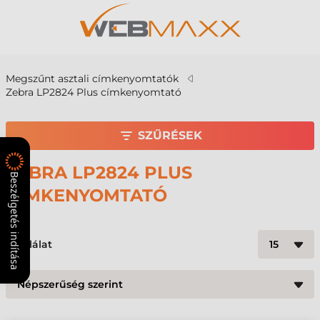
Megszűnt asztali címkenyomtatók
Zebra LP2824 Plus címkenyomtató
SZŰRÉSEK
ZEBRA LP2824 PLUS
Beszélgetés indítása
CÍMKENYOMTATÓ
10
találat