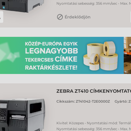
Nyomtatási sebesség: 356 mm/sec • Max. 
Érdeklődjön
ZEBRA ZT410 CÍMKENYOMTAT
Cikkszám:
ZT41042-T2E0000Z
Gyártó:
Z
Kivitel: Közepes • Nyomtatási mód: Termál 
Nyomtatási sebesség: 356 mm/sec • Max. 