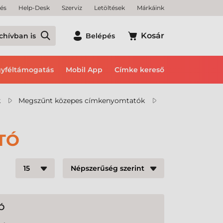
tés
Help-Desk
Szerviz
Letöltések
Márkáink
Kosár
chívban is
Belépés
yféltámogatás
Mobil App
Címke kereső
k
Megszűnt közepes címkenyomtatók
TÓ
Ó