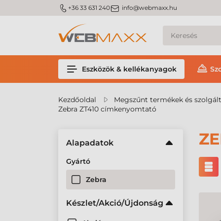
m_phone
m_email
+36 33 631 240
info@webmaxx.hu
Eszközök & kellékanyagok
Sz
Kezdőoldal
Megszűnt termékek és szolgál
Zebra ZT410 címkenyomtató
ZE
Alapadatok
Gyártó
Zebra
Készlet/Akció/Újdonság