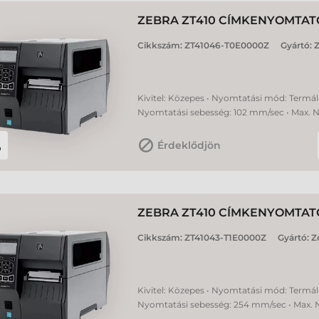
ZEBRA ZT410 CÍMKENYOMTAT
Cikkszám:
ZT41046-T0E0000Z
Gyártó:
Z
Kivitel: Közepes • Nyomtatási mód: Termál 
Nyomtatási sebesség: 102 mm/sec • Max. 
Érdeklődjön
ZEBRA ZT410 CÍMKENYOMTAT
Cikkszám:
ZT41043-T1E0000Z
Gyártó:
Z
Kivitel: Közepes • Nyomtatási mód: Termál 
Nyomtatási sebesség: 254 mm/sec • Max. 