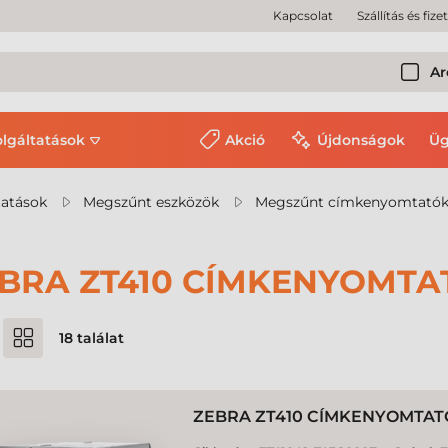
Kapcsolat
Szállítás és fize
Ar
olgáltatások
Akció
Újdonságok
Üg
tatások
Megszűnt eszközök
Megszűnt címkenyomtató
BRA ZT410 CÍMKENYOMTA
18
találat
ZEBRA ZT410 CÍMKENYOMTAT