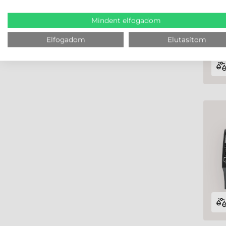
Mindent elfogadom
Elfogadom
Elutasítom