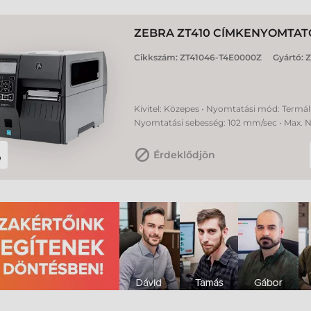
ZEBRA ZT410 CÍMKENYOMTAT
Cikkszám:
ZT41046-T4E0000Z
Gyártó:
Z
Kivitel: Közepes • Nyomtatási mód: Termál 
Nyomtatási sebesség: 102 mm/sec • Max. 
Érdeklődjön