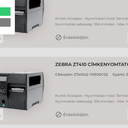
Kivitel: Közepes • Nyomtatási mód: Termál 
Nyomtatási sebesség: 356 mm/sec • Max. 
Érdeklődjön
ZEBRA ZT410 CÍMKENYOMTAT
Cikkszám:
ZT41042-T0E00C0Z
Gyártó:
Z
Kivitel: Közepes • Nyomtatási mód: Termál 
Nyomtatási sebesség: 356 mm/sec • Max. 
Érdeklődjön