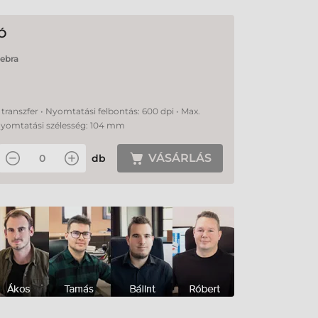
Ó
ebra
transzfer • Nyomtatási felbontás: 600 dpi • Max.
Nyomtatási szélesség: 104 mm
VÁSÁRLÁS
db