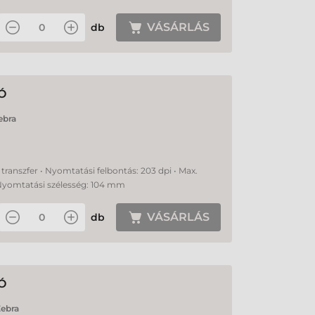
VÁSÁRLÁS
db
Ó
ebra
transzfer • Nyomtatási felbontás: 203 dpi • Max.
Nyomtatási szélesség: 104 mm
VÁSÁRLÁS
db
Ó
ebra