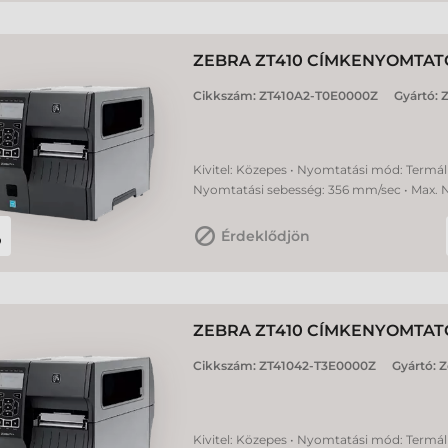
ZEBRA ZT410 CÍMKENYOMTAT
Cikkszám:
ZT410A2-T0E0000Z
Gyártó:
Z
Kivitel: Közepes • Nyomtatási mód: Termál 
Nyomtatási sebesség: 356 mm/sec • Max. 
Érdeklődjön
ZEBRA ZT410 CÍMKENYOMTAT
Cikkszám:
ZT41042-T3E0000Z
Gyártó:
Z
Kivitel: Közepes • Nyomtatási mód: Termál 