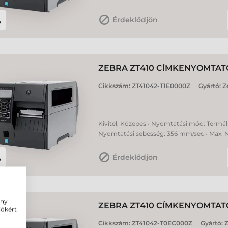
Érdeklődjön
ZEBRA ZT410 CÍMKENYOMTAT
Cikkszám:
ZT41042-T1E0000Z
Gyártó:
Z
Kivitel: Közepes • Nyomtatási mód: Termál 
Nyomtatási sebesség: 356 mm/sec • Max. 
Érdeklődjön
ény
ZEBRA ZT410 CÍMKENYOMTAT
iókért
Cikkszám:
ZT41042-T0EC000Z
Gyártó:
Z