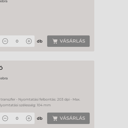
ebra
VÁSÁRLÁS
db
Ó
ebra
transzfer • Nyomtatási felbontás: 203 dpi • Max.
Nyomtatási szélesség: 104 mm
VÁSÁRLÁS
db