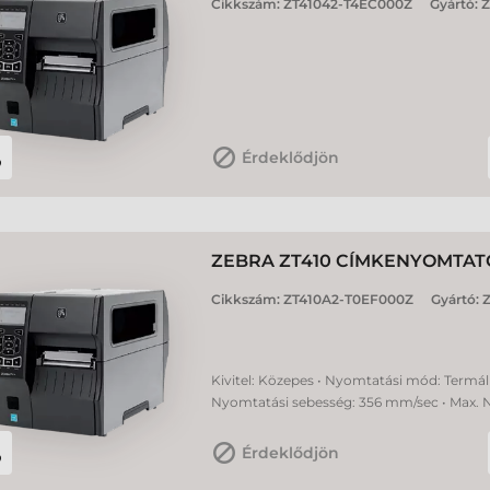
Cikkszám:
ZT41042-T4EC000Z
Gyártó:
Z
Érdeklődjön
ZEBRA ZT410 CÍMKENYOMTAT
Cikkszám:
ZT410A2-T0EF000Z
Gyártó:
Z
Kivitel: Közepes • Nyomtatási mód: Termál 
Nyomtatási sebesség: 356 mm/sec • Max. 
Érdeklődjön