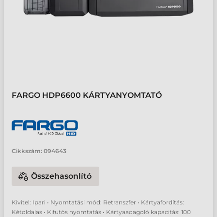
FARGO HDP6600 KÁRTYANYOMTATÓ
Cikkszám:
094643
Összehasonlító
Kivitel: Ipari • Nyomtatási mód: Retranszfer • Kártyafordítás:
Kétoldalas • Kifutós nyomtatás • Kártyaadagoló kapacitás: 100