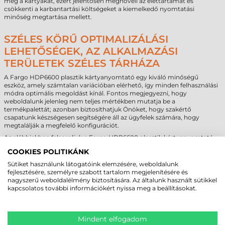
meg a kártyákat, ezért jelentősen megnöveli az élettartamát és
csökkenti a karbantartási költségeket a kiemelkedő nyomtatási
minőség megtartása mellett.
SZÉLES KÖRŰ OPTIMALIZÁLÁSI
LEHETŐSÉGEK, AZ ALKALMAZÁSI
TERÜLETEK SZÉLES TÁRHÁZA
A Fargo HDP6600 plasztik kártyanyomtató egy kiváló minőségű
eszköz, amely számtalan variációban elérhető, így minden felhasználási
módra optimális megoldást kínál. Fontos megjegyezni, hogy
weboldalunk jelenleg nem teljes mértékben mutatja be a
termékpalettát; azonban biztosíthatjuk Önöket, hogy szakértő
csapatunk készségesen segítségére áll az ügyfelek számára, hogy
megtalálják a megfelelő konfigurációt.
Az alábbiakban felsoroljuk a Fargo HDP6600 plasztik kártyanyomtató
néhány kulcsfontosságú kiegészítőjét:
COOKIES POLITIKÁNK
Kártyaegyengető modul (Card Flattener Module):
Biztosítja a
Sütiket használunk látogatóink elemzésére, weboldalunk
kártya felületének tökéletes egyenletességét, ami
fejlesztésére, személyre szabott tartalom megjelenítésére és
elengedhetetlen a pontos és megbízható kártyanyomtatási
nagyszerű weboldalélmény biztosítására. Az általunk használt sütikkel
folyamatokhoz.
kapcsolatos további információkért nyissa meg a beállításokat.
Mágnescsík kódoló (Magnetic Stripe Encoder):
A kártya
mágnescsíkjának kódolására szolgál, lehetővé téve az azonosítást
és a tranzakciókat azok számára, akik mágnescsík olvasókat
használnak.
Mindent elfogadom
Érintéses chip kódoló (Contact Chip Encoder):
A kártya