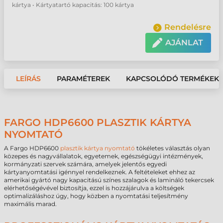
kártya • Kártyatartó kapacitás: 100 kártya
Rendelésre
AJÁNLAT
LEÍRÁS
PARAMÉTEREK
KAPCSOLÓDÓ TERMÉKEK
FARGO HDP6600 PLASZTIK KÁRTYA
NYOMTATÓ
A Fargo HDP6600
plasztik kártya nyomtató
tökéletes választás olyan
közepes és nagyvállalatok, egyetemek, egészségügyi intézmények,
kormányzati szervek számára, amelyek jelentős egyedi
kártyanyomtatási igénnyel rendelkeznek. A feltételeket ehhez az
amerikai gyártó nagy kapacitású színes szalagok és lamináló tekercsek
elérhetőségévével biztosítja, ezzel is hozzájárulva a költségek
optimalizáláshoz úgy, hogy közben a nyomtatási teljesítmény
maximális marad.