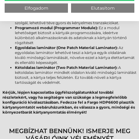
érintkező chipjének kódolását teszi lehetővé, biztosítva ezzel
Elfogadom
Elutasítom
további biztonsági és azonosítási funkciókat.
Érintésnélküli chip kódoló (Contactless Encoder):
Az
érintésmentes technológiával rendelkező kártyák kódolására
szolgál, lehetővé téve gyors és kényelmes tranzakciókat.
Programozó modul (Programmer Module):
Ez a modul
lehetőséget biztosít a kártyák programozására, ideértve
különböző alkalmazásoknak és adatoknak a kártyán történő
rögzítését
Egyoldalas laminátor (One Patch Material Laminator):
Az
egyoldalas laminátor lehetővé teszi a kártya egyik oldalának
kiváló minőségű laminálását, növelve ezzel a kártya élettartamát
és ellenálló képességét.
Kétoldalas laminátor (Two Patch Material Laminator):
A
kétoldalas laminátor mindkét oldalon kiváló minőségű laminálást
biztosít, a kártya teljes felületén. Ez tovább növeli a kártya
tartósságát és védelmét.
Kérjük, lépjen kapcsolatba ügyfélszolgálatunkkal további
részletekért, vagy ha segítségre van szüksége a legmegfelelőbb
konfiguráció kiválasztásában. Fedezze fel a Fargo HDP6600 plasztik
kártyanyomtatót webáruházunkban, és válassza a gyors, minőségi és
környezetbarát kártyanyomtatás élményét!
MEGBÍZHAT BENNÜNK! ISMERJE MEG
VÁSÁRLÓINK VÉLEMÉNYÉT