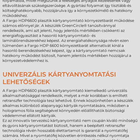
folyamatba, mivel megszűnik a felesleges anyagok kezelésének vagy
eltávolításának szükségszerűsége. A gyártási folyamat így tisztább és
költséghatékonyabb, hozzájárulva így a környezetkímélő és hatékony
működéshez.
A Fargo HDP6600 plasztik kártyanyomtató környezetbarát működése
számos előnnyel jár. A készülék GreenCircle® tanúsítvánnyal
rendelkezik, ami azt jelenti, hogy jelentős mértékben csökkenti az
energiafogyasztást a hasonló kártyanyomtató- és
laminálórendszerekhez képest. Az energiahatékonysága révén ezen
túlmenően a Fargo HDP 6600 környezetbarát alternatívát kínál a
hasonló berendezésekhez képest, így a kártyanyomtató nemcsak
hatékony működést biztosít, hanem jelentős mértékben hozzájárul a
környezetvédelemhez is.
UNIVERZÁLIS KÁRTYANYOMTATÁSI
LEHETŐSÉGEK
A Fargo HDP6600 plasztik kártyanyomtató kiemelkedő univerzális
alkalmazhatósággal rendelkezik, melyet a már korábban is említett
retranszfer technológia tesz lehetővé. Ennek köszönhetően a készülék
alkalmas különböző alapanyagú kártyák nyomtatására, miközben a
hologramos fólia segítségével könnyedén előállíthatók biztonsági
védelemmel ellátott kártyák.
Ez az innovatív tervezésű kártyanyomtató nem csupán kiváló minőségű
és gyors kártyanyomtatást biztosít, hanem a beépített retranszfer
technológia révén hosszabb élettartamot is garantál a nyomtatófej
számára. Mivel a nyomtatófej közvetlen érintkezés nélkül nyomtatja