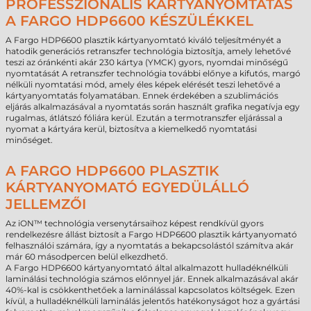
PROFESSZIONÁLIS KÁRTYANYOMTATÁS
A FARGO HDP6600 KÉSZÜLÉKKEL
A Fargo HDP6600 plasztik kártyanyomtató kiváló teljesítményét a
hatodik generációs retranszfer technológia biztosítja, amely lehetővé
teszi az óránkénti akár 230 kártya (YMCK) gyors, nyomdai minőségű
nyomtatását A retranszfer technológia további előnye a kifutós, margó
nélküli nyomtatási mód, amely éles képek elérését teszi lehetővé a
kártyanyomtatás folyamatában. Ennek érdekében a szublimációs
eljárás alkalmazásával a nyomtatás során használt grafika negatívja egy
rugalmas, átlátszó fóliára kerül. Ezután a termotranszfer eljárással a
nyomat a kártyára kerül, biztosítva a kiemelkedő nyomtatási
minőséget.
A FARGO HDP6600 PLASZTIK
KÁRTYANYOMATÓ EGYEDÜLÁLLÓ
JELLEMZŐI
Az iON™ technológia versenytársaihoz képest rendkívül gyors
rendelkezésre állást biztosít a Fargo HDP6600 plasztik kártyanyomató
felhasználói számára, így a nyomtatás a bekapcsolástól számítva akár
már 60 másodpercen belül elkezdhető.
A Fargo HDP6600 kártyanyomtató által alkalmazott hulladéknélküli
laminálási technológia számos előnnyel jár. Ennek alkalmazásával akár
40%-kal is csökkenthetőek a laminálással kapcsolatos költségek. Ezen
kívül, a hulladéknélküli laminálás jelentős hatékonyságot hoz a gyártási