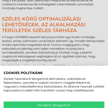
meg a kártyákat, ezért jelentősen megnöveli az élettartamát és
csökkenti a karbantartási költségeket a kiemelkedő nyomtatási
minőség megtartása mellett.
SZÉLES KÖRŰ OPTIMALIZÁLÁSI
LEHETŐSÉGEK, AZ ALKALMAZÁSI
TERÜLETEK SZÉLES TÁRHÁZA
A Fargo HDP6600 plasztik kártyanyomtató egy kiváló minőségű
eszköz, amely számtalan variációban elérhető, így minden felhasználási
módra optimális megoldást kínál. Fontos megjegyezni, hogy
weboldalunk jelenleg nem teljes mértékben mutatja be a
termékpalettát; azonban biztosíthatjuk Önöket, hogy szakértő
csapatunk készségesen segítségére áll az ügyfelek számára, hogy
megtalálják a megfelelő konfigurációt.
Az alábbiakban felsoroljuk a Fargo HDP6600 plasztik kártyanyomtató
néhány kulcsfontosságú kiegészítőjét:
COOKIES POLITIKÁNK
Kártyaegyengető modul (Card Flattener Module):
Biztosítja a
Sütiket használunk látogatóink elemzésére, weboldalunk
kártya felületének tökéletes egyenletességét, ami
fejlesztésére, személyre szabott tartalom megjelenítésére és
elengedhetetlen a pontos és megbízható kártyanyomtatási
nagyszerű weboldalélmény biztosítására. Az általunk használt sütikkel
folyamatokhoz.
kapcsolatos további információkért nyissa meg a beállításokat.
Mágnescsík kódoló (Magnetic Stripe Encoder):
A kártya
mágnescsíkjának kódolására szolgál, lehetővé téve az azonosítást
és a tranzakciókat azok számára, akik mágnescsík olvasókat
használnak.
Mindent elfogadom
Érintéses chip kódoló (Contact Chip Encoder):
A kártya