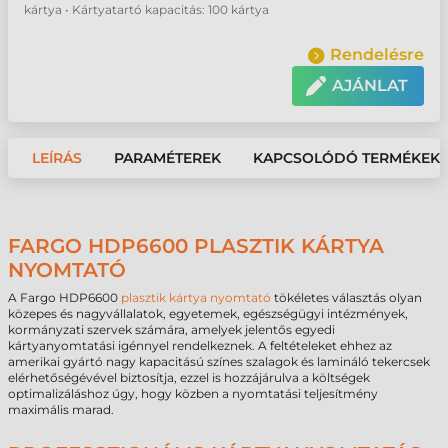
kártya • Kártyatartó kapacitás: 100 kártya
Rendelésre
AJÁNLAT
LEÍRÁS
PARAMÉTEREK
KAPCSOLÓDÓ TERMÉKEK
FARGO HDP6600 PLASZTIK KÁRTYA
NYOMTATÓ
A Fargo HDP6600
plasztik kártya nyomtató
tökéletes választás olyan
közepes és nagyvállalatok, egyetemek, egészségügyi intézmények,
kormányzati szervek számára, amelyek jelentős egyedi
kártyanyomtatási igénnyel rendelkeznek. A feltételeket ehhez az
amerikai gyártó nagy kapacitású színes szalagok és lamináló tekercsek
elérhetőségévével biztosítja, ezzel is hozzájárulva a költségek
optimalizáláshoz úgy, hogy közben a nyomtatási teljesítmény
maximális marad.