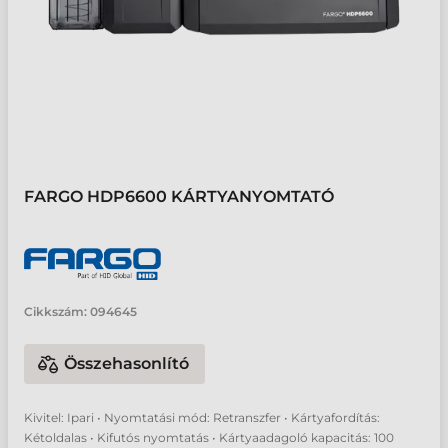
FARGO HDP6600 KÁRTYANYOMTATÓ
Cikkszám:
094645
Összehasonlító
Kivitel: Ipari • Nyomtatási mód: Retranszfer • Kártyafordítás:
Kétoldalas • Kifutós nyomtatás • Kártyaadagoló kapacitás: 100