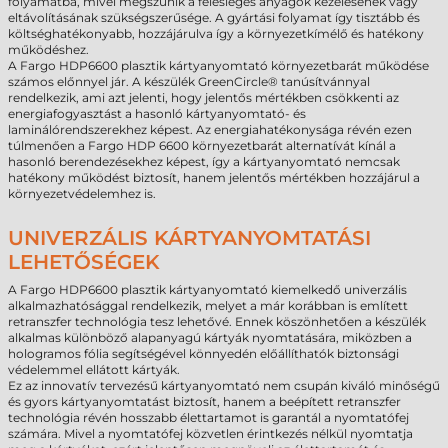
folyamatba, mivel megszűnik a felesleges anyagok kezelésének vagy
eltávolításának szükségszerűsége. A gyártási folyamat így tisztább és
költséghatékonyabb, hozzájárulva így a környezetkímélő és hatékony
működéshez.
A Fargo HDP6600 plasztik kártyanyomtató környezetbarát működése
számos előnnyel jár. A készülék GreenCircle® tanúsítvánnyal
rendelkezik, ami azt jelenti, hogy jelentős mértékben csökkenti az
energiafogyasztást a hasonló kártyanyomtató- és
laminálórendszerekhez képest. Az energiahatékonysága révén ezen
túlmenően a Fargo HDP 6600 környezetbarát alternatívát kínál a
hasonló berendezésekhez képest, így a kártyanyomtató nemcsak
hatékony működést biztosít, hanem jelentős mértékben hozzájárul a
környezetvédelemhez is.
UNIVERZÁLIS KÁRTYANYOMTATÁSI
LEHETŐSÉGEK
A Fargo HDP6600 plasztik kártyanyomtató kiemelkedő univerzális
alkalmazhatósággal rendelkezik, melyet a már korábban is említett
retranszfer technológia tesz lehetővé. Ennek köszönhetően a készülék
alkalmas különböző alapanyagú kártyák nyomtatására, miközben a
hologramos fólia segítségével könnyedén előállíthatók biztonsági
védelemmel ellátott kártyák.
Ez az innovatív tervezésű kártyanyomtató nem csupán kiváló minőségű
és gyors kártyanyomtatást biztosít, hanem a beépített retranszfer
technológia révén hosszabb élettartamot is garantál a nyomtatófej
számára. Mivel a nyomtatófej közvetlen érintkezés nélkül nyomtatja