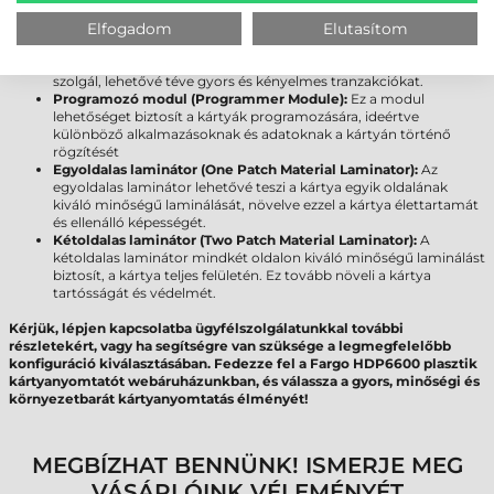
érintkező chipjének kódolását teszi lehetővé, biztosítva ezzel
Elfogadom
Elutasítom
további biztonsági és azonosítási funkciókat.
Érintésnélküli chip kódoló (Contactless Encoder):
Az
érintésmentes technológiával rendelkező kártyák kódolására
szolgál, lehetővé téve gyors és kényelmes tranzakciókat.
Programozó modul (Programmer Module):
Ez a modul
lehetőséget biztosít a kártyák programozására, ideértve
különböző alkalmazásoknak és adatoknak a kártyán történő
rögzítését
Egyoldalas laminátor (One Patch Material Laminator):
Az
egyoldalas laminátor lehetővé teszi a kártya egyik oldalának
kiváló minőségű laminálását, növelve ezzel a kártya élettartamát
és ellenálló képességét.
Kétoldalas laminátor (Two Patch Material Laminator):
A
kétoldalas laminátor mindkét oldalon kiváló minőségű laminálást
biztosít, a kártya teljes felületén. Ez tovább növeli a kártya
tartósságát és védelmét.
Kérjük, lépjen kapcsolatba ügyfélszolgálatunkkal további
részletekért, vagy ha segítségre van szüksége a legmegfelelőbb
konfiguráció kiválasztásában. Fedezze fel a Fargo HDP6600 plasztik
kártyanyomtatót webáruházunkban, és válassza a gyors, minőségi és
környezetbarát kártyanyomtatás élményét!
MEGBÍZHAT BENNÜNK! ISMERJE MEG
VÁSÁRLÓINK VÉLEMÉNYÉT