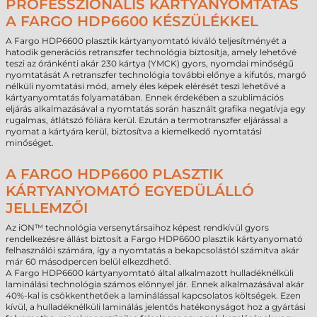
PROFESSZIONÁLIS KÁRTYANYOMTATÁS
A FARGO HDP6600 KÉSZÜLÉKKEL
A Fargo HDP6600 plasztik kártyanyomtató kiváló teljesítményét a
hatodik generációs retranszfer technológia biztosítja, amely lehetővé
teszi az óránkénti akár 230 kártya (YMCK) gyors, nyomdai minőségű
nyomtatását A retranszfer technológia további előnye a kifutós, margó
nélküli nyomtatási mód, amely éles képek elérését teszi lehetővé a
kártyanyomtatás folyamatában. Ennek érdekében a szublimációs
eljárás alkalmazásával a nyomtatás során használt grafika negatívja egy
rugalmas, átlátszó fóliára kerül. Ezután a termotranszfer eljárással a
nyomat a kártyára kerül, biztosítva a kiemelkedő nyomtatási
minőséget.
A FARGO HDP6600 PLASZTIK
KÁRTYANYOMATÓ EGYEDÜLÁLLÓ
JELLEMZŐI
Az iON™ technológia versenytársaihoz képest rendkívül gyors
rendelkezésre állást biztosít a Fargo HDP6600 plasztik kártyanyomató
felhasználói számára, így a nyomtatás a bekapcsolástól számítva akár
már 60 másodpercen belül elkezdhető.
A Fargo HDP6600 kártyanyomtató által alkalmazott hulladéknélküli
laminálási technológia számos előnnyel jár. Ennek alkalmazásával akár
40%-kal is csökkenthetőek a laminálással kapcsolatos költségek. Ezen
kívül, a hulladéknélküli laminálás jelentős hatékonyságot hoz a gyártási