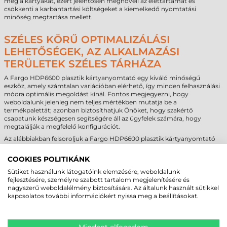
meg a kártyákat, ezért jelentősen megnöveli az élettartamát és
csökkenti a karbantartási költségeket a kiemelkedő nyomtatási
minőség megtartása mellett.
SZÉLES KÖRŰ OPTIMALIZÁLÁSI
LEHETŐSÉGEK, AZ ALKALMAZÁSI
TERÜLETEK SZÉLES TÁRHÁZA
A Fargo HDP6600 plasztik kártyanyomtató egy kiváló minőségű
eszköz, amely számtalan variációban elérhető, így minden felhasználási
módra optimális megoldást kínál. Fontos megjegyezni, hogy
weboldalunk jelenleg nem teljes mértékben mutatja be a
termékpalettát; azonban biztosíthatjuk Önöket, hogy szakértő
csapatunk készségesen segítségére áll az ügyfelek számára, hogy
megtalálják a megfelelő konfigurációt.
Az alábbiakban felsoroljuk a Fargo HDP6600 plasztik kártyanyomtató
néhány kulcsfontosságú kiegészítőjét:
COOKIES POLITIKÁNK
Kártyaegyengető modul (Card Flattener Module):
Biztosítja a
kártya felületének tökéletes egyenletességét, ami
Sütiket használunk látogatóink elemzésére, weboldalunk
elengedhetetlen a pontos és megbízható kártyanyomtatási
fejlesztésére, személyre szabott tartalom megjelenítésére és
folyamatokhoz.
nagyszerű weboldalélmény biztosítására. Az általunk használt sütikkel
Mágnescsík kódoló (Magnetic Stripe Encoder):
A kártya
kapcsolatos további információkért nyissa meg a beállításokat.
mágnescsíkjának kódolására szolgál, lehetővé téve az azonosítást
és a tranzakciókat azok számára, akik mágnescsík olvasókat
használnak.
Érintéses chip kódoló (Contact Chip Encoder):
A kártya
Mindent elfogadom