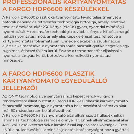
PROFESSZIONÁLIS KÁRTYANYOMTATÁS
A FARGO HDP6600 KÉSZÜLÉKKEL
A Fargo HDP6600 plasztik kártyanyomtató kiváló teljesítményét a
hatodik generációs retranszfer technológia biztosítja, amely lehetővé
teszi az óránkénti akár 230 kártya (YMCK) gyors, nyomdai minőségű
nyomtatását A retranszfer technológia további előnye a kifutós, margó
nélküli nyomtatási mód, amely éles képek elérését teszi lehetővé a
kártyanyomtatás folyamatában. Ennek érdekében a szublimációs
eljárás alkalmazásával a nyomtatás során használt grafika negatívja egy
rugalmas, átlátszó fóliára kerül. Ezután a termotranszfer eljárással a
nyomat a kártyára kerül, biztosítva a kiemelkedő nyomtatási
minőséget.
A FARGO HDP6600 PLASZTIK
KÁRTYANYOMATÓ EGYEDÜLÁLLÓ
JELLEMZŐI
Az iON™ technológia versenytársaihoz képest rendkívül gyors
rendelkezésre állást biztosít a Fargo HDP6600 plasztik kártyanyomató
felhasználói számára, így a nyomtatás a bekapcsolástól számítva akár
már 60 másodpercen belül elkezdhető.
A Fargo HDP6600 kártyanyomtató által alkalmazott hulladéknélküli
laminálási technológia számos előnnyel jár. Ennek alkalmazásával akár
40%-kal is csökkenthetőek a laminálással kapcsolatos költségek. Ezen
kívül, a hulladéknélküli laminálás jelentős hatékonyságot hoz a gyártási