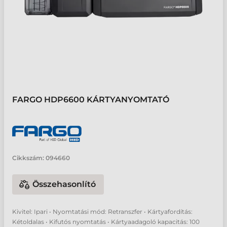
FARGO HDP6600 KÁRTYANYOMTATÓ
Cikkszám:
094660
Összehasonlító
Kivitel: Ipari • Nyomtatási mód: Retranszfer • Kártyafordítás:
Kétoldalas • Kifutós nyomtatás • Kártyaadagoló kapacitás: 100