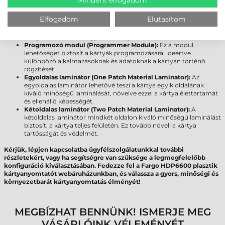
érintkező chipjének kódolását teszi lehetővé, biztosítva ezzel
további biztonsági és azonosítási funkciókat.
Elfogadom
Elutasítom
Érintésnélküli chip kódoló (Contactless Encoder):
Az
érintésmentes technológiával rendelkező kártyák kódolására
szolgál, lehetővé téve gyors és kényelmes tranzakciókat.
Programozó modul (Programmer Module):
Ez a modul
lehetőséget biztosít a kártyák programozására, ideértve
különböző alkalmazásoknak és adatoknak a kártyán történő
rögzítését
Egyoldalas laminátor (One Patch Material Laminator):
Az
egyoldalas laminátor lehetővé teszi a kártya egyik oldalának
kiváló minőségű laminálását, növelve ezzel a kártya élettartamát
és ellenálló képességét.
Kétoldalas laminátor (Two Patch Material Laminator):
A
kétoldalas laminátor mindkét oldalon kiváló minőségű laminálást
biztosít, a kártya teljes felületén. Ez tovább növeli a kártya
tartósságát és védelmét.
Kérjük, lépjen kapcsolatba ügyfélszolgálatunkkal további
részletekért, vagy ha segítségre van szüksége a legmegfelelőbb
konfiguráció kiválasztásában. Fedezze fel a Fargo HDP6600 plasztik
kártyanyomtatót webáruházunkban, és válassza a gyors, minőségi és
környezetbarát kártyanyomtatás élményét!
MEGBÍZHAT BENNÜNK! ISMERJE MEG
VÁSÁRLÓINK VÉLEMÉNYÉT