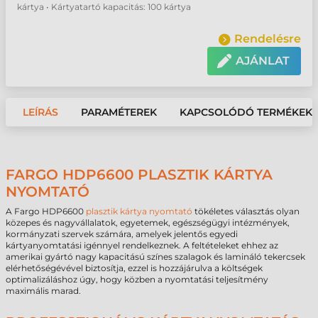
kártya • Kártyatartó kapacitás: 100 kártya
Rendelésre
AJÁNLAT
LEÍRÁS
PARAMÉTEREK
KAPCSOLÓDÓ TERMÉKEK
FARGO HDP6600 PLASZTIK KÁRTYA
NYOMTATÓ
A Fargo HDP6600
plasztik kártya nyomtató
tökéletes választás olyan
közepes és nagyvállalatok, egyetemek, egészségügyi intézmények,
kormányzati szervek számára, amelyek jelentős egyedi
kártyanyomtatási igénnyel rendelkeznek. A feltételeket ehhez az
amerikai gyártó nagy kapacitású színes szalagok és lamináló tekercsek
elérhetőségévével biztosítja, ezzel is hozzájárulva a költségek
optimalizáláshoz úgy, hogy közben a nyomtatási teljesítmény
maximális marad.