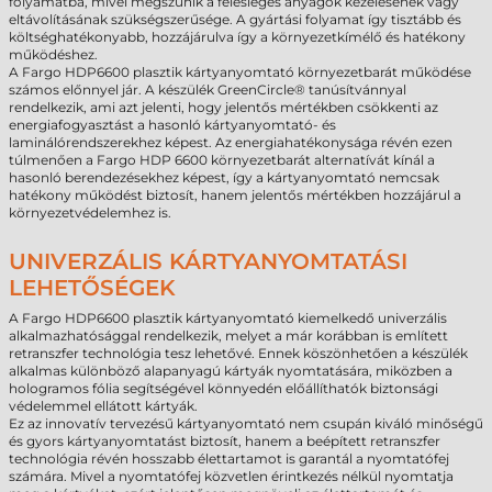
folyamatba, mivel megszűnik a felesleges anyagok kezelésének vagy
eltávolításának szükségszerűsége. A gyártási folyamat így tisztább és
költséghatékonyabb, hozzájárulva így a környezetkímélő és hatékony
működéshez.
A Fargo HDP6600 plasztik kártyanyomtató környezetbarát működése
számos előnnyel jár. A készülék GreenCircle® tanúsítvánnyal
rendelkezik, ami azt jelenti, hogy jelentős mértékben csökkenti az
energiafogyasztást a hasonló kártyanyomtató- és
laminálórendszerekhez képest. Az energiahatékonysága révén ezen
túlmenően a Fargo HDP 6600 környezetbarát alternatívát kínál a
hasonló berendezésekhez képest, így a kártyanyomtató nemcsak
hatékony működést biztosít, hanem jelentős mértékben hozzájárul a
környezetvédelemhez is.
UNIVERZÁLIS KÁRTYANYOMTATÁSI
LEHETŐSÉGEK
A Fargo HDP6600 plasztik kártyanyomtató kiemelkedő univerzális
alkalmazhatósággal rendelkezik, melyet a már korábban is említett
retranszfer technológia tesz lehetővé. Ennek köszönhetően a készülék
alkalmas különböző alapanyagú kártyák nyomtatására, miközben a
hologramos fólia segítségével könnyedén előállíthatók biztonsági
védelemmel ellátott kártyák.
Ez az innovatív tervezésű kártyanyomtató nem csupán kiváló minőségű
és gyors kártyanyomtatást biztosít, hanem a beépített retranszfer
technológia révén hosszabb élettartamot is garantál a nyomtatófej
számára. Mivel a nyomtatófej közvetlen érintkezés nélkül nyomtatja