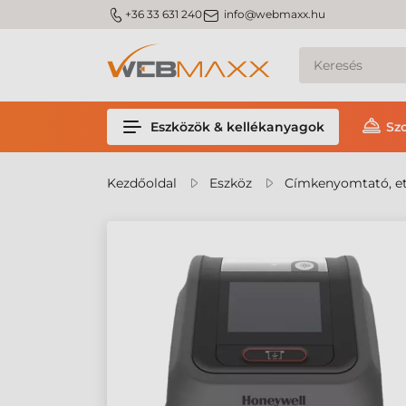
m_phone
m_email
+36 33 631 240
info@webmaxx.hu
Eszközök & kellékanyagok
Sz
Kezdőoldal
Eszköz
Címkenyomtató, et