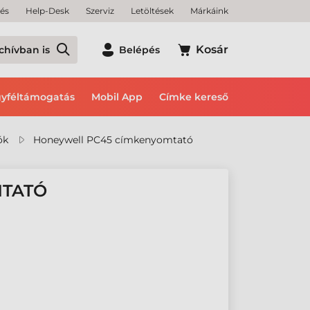
tés
Help-Desk
Szerviz
Letöltések
Márkáink
Kosár
chívban is
Belépés
yféltámogatás
Mobil App
Címke kereső
ók
Honeywell PC45 címkenyomtató
MTATÓ