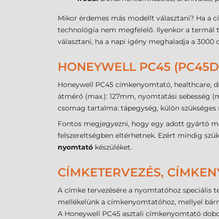
Mikor érdemes más modellt választani? Ha a cí
technológia nem megfelelő. Ilyenkor a termál tr
választani, ha a napi igény meghaladja a 3000
HONEYWELL PC45 (PC45D
Honeywell PC45 címkenyomtató, healthcare, dir
átmérő (max.): 127mm, nyomtatási sebesség (max
csomag tartalma: tápegység, külön szükséges re
Fontos megjegyezni, hogy egy adott gyártó mo
felszereltségben eltérhetnek. Ezért mindig szü
nyomtató
készüléket.
CÍMKETERVEZÉS, CÍMKE
A címke tervezésére a nyomtatóhoz speciális te
mellékelünk a címkenyomtatóhoz, mellyel bár
A Honeywell PC45 asztali címkenyomtató dobo