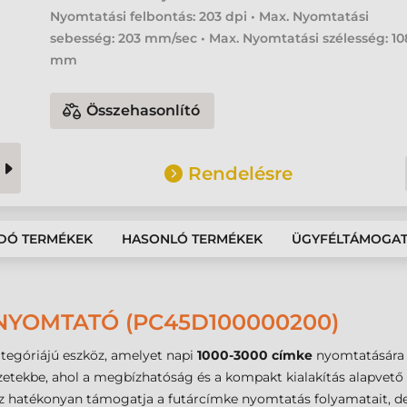
Nyomtatási felbontás: 203 dpi • Max. Nyomtatási
sebesség: 203 mm/sec • Max. Nyomtatási szélesség: 10
mm
Összehasonlító
Rendelésre
DÓ TERMÉKEK
HASONLÓ TERMÉKEK
ÜGYFÉLTÁMOGA
YOMTATÓ (PC45D100000200)
tegóriájú eszköz, amelyet napi
1000-3000 címke
nyomtatására 
ezetekbe, ahol a megbízhatóság és a kompakt kialakítás alapvet
köz hatékonyan támogatja a futárcímke nyomtatás folyamatait, 