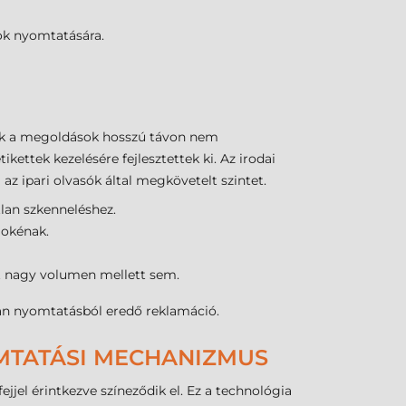
ok nyomtatására.
zek a megoldások hosszú távon nem
ikettek kezelésére fejlesztettek ki. Az irodai
z ipari olvasók által megkövetelt szintet.
tlan szkenneléshez.
okénak.
st nagy volumen mellett sem.
lan nyomtatásból eredő reklamáció.
MTATÁSI MECHANIZMUS
jel érintkezve színeződik el. Ez a technológia