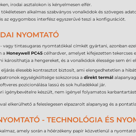
n, irodai asztalokon is kényelmesen elfér.
 tökéletesen alkalmas szabványos vonalkódok és szöveges adat
s az egygombos interfész egyszerűvé teszi a konfigurációt.
ODAI NYOMTATÓ
r- vagy tintasugaras nyomtatókkal címkét gyártani, azonban e
n a
Honeywell PC45
célhardver, amelyet kifejezetten tekercses et
károsíthatja a hengereket, és a vonalkódok élessége sem éri el a
ljárás élesebb kontrasztot biztosít, ami elengedhetetlen a hibá
tapatronok egységköltsége sokszorosa a
direkt termál
alapanyag
ftveres pozicionálása lassú és sok hulladékkal jár.
ri igénybevételre készült, nem igényel folyamatos karbantartá
val elkerülhető a feleslegesen elpazarolt alapanyag és a pontat
NYOMTATÓ - TECHNOLÓGIA ÉS NYO
kalmaz, amely során a hőérzékeny papír közvetlenül a nyomtatófej