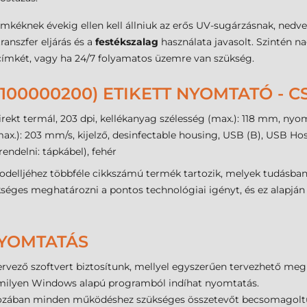
mkéknek évekig ellen kell állniuk az erős UV-sugárzásnak, ned
anszfer eljárás és a
festékszalag
használata javasolt. Szintén na
 címkét, vagy ha 24/7 folyamatos üzemre van szükség.
100000200) ETIKETT NYOMTATÓ - 
ekt termál, 203 dpi, kellékanyag szélesség (max.): 118 mm, nyom
.): 203 mm/s, kijelző, desinfectable housing, USB (B), USB Host
ndelni: tápkábel), fehér
delljéhez többféle cikkszámú termék tartozik, melyek tudásban
kséges meghatározni a pontos technológiai igényt, és ez alapjá
NYOMTATÁS
rvező szoftvert biztosítunk, mellyel egyszerűen tervezhető meg
milyen Windows alapú programból indíhat nyomtatás.
zában minden működéshez szükséges összetevőt becsomagoltunk