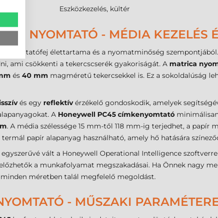
mke
Eszközkezelés, kültér
ÓD NYOMTATÓ - MÉDIA KEZELÉS É
s a nyomtatófej élettartama és a nyomatminőség szempontjából
i, ami csökkenti a tekercscserék gyakoriságát. A
matrica nyom
 mm
és
40 mm
magméretű tekercsekkel is. Ez a sokoldalúság leh
sszív
és egy
reflektív
érzékelő gondoskodik, amelyek segítségév
 alapanyagokat. A
Honeywell PC45 címkenyomtató
minimálisa
mm
. A média szélessége 15 mm-től 118 mm-ig terjedhet, a papír m
 termál papír alapanyag használható, amely hő hatására színeződ
gyszerűvé vált a Honeywell Operational Intelligence szoftverrel. 
gelőzhetők a munkafolyamat megszakadásai. Ha Önnek nagy men
l minden méretben talál megfelelő megoldást.
NYOMTATÓ - MŰSZAKI PARAMÉTER