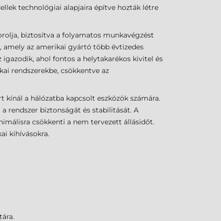
llek technológiai alapjaira építve hozták létre
rolja, biztosítva a folyamatos munkavégzést
 amely az amerikai gyártó több évtizedes
 igazodik, ahol fontos a helytakarékos kivitel és
ikai rendszerekbe, csökkentve az
t kínál a hálózatba kapcsolt eszközök számára.
 a rendszer biztonságát és stabilitását. A
imálisra csökkenti a nem tervezett állásidőt.
i kihívásokra.
tára.