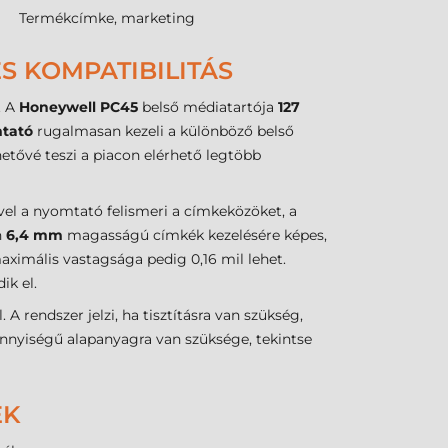
Termékcímke, marketing
S KOMPATIBILITÁS
. A
Honeywell PC45
belső médiatartója
127
tató
rugalmasan kezeli a különböző belső
etővé teszi a piacon elérhető legtöbb
el a nyomtató felismeri a címkeközöket, a
n
6,4 mm
magasságú címkék kezelésére képes,
aximális vastagsága pedig 0,16 mil lehet.
ik el.
A rendszer jelzi, ha tisztításra van szükség,
nyiségű alapanyagra van szüksége, tekintse
EK