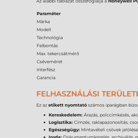
Az alábbi táblázat összefoglalja a
Honeywell P
Paraméter
Márka
Modell
Technológia
Felbontás
Max. tekercsátmérő
Cséveméret
Interfész
Garancia
FELHASZNÁLÁSI TERÜLET
Ez az
etikett nyomtató
számos iparágban bizon
Kereskedelem:
Árazás, polccímkézés, akci
Logisztika:
Címzés, raklapazonosítás, cs
Egészségügy:
Mintavételi csövek jelölés
Iroda:
Dokumentumkezelés, archiválás, p