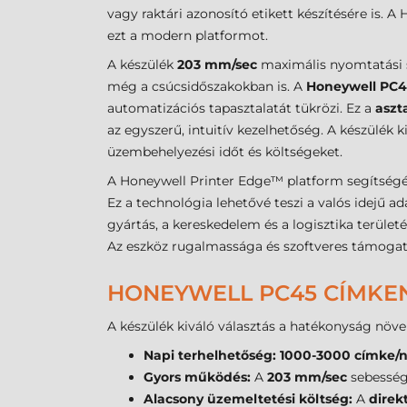
vagy raktári azonosító etikett készítésére is. 
ezt a modern platformot.
A készülék
203 mm/sec
maximális nyomtatási s
még a csúcsidőszakokban is. A
Honeywell PC
automatizációs tapasztalatát tükrözi. Ez a
aszta
az egyszerű, intuitív kezelhetőség. A készülék 
üzembehelyezési időt és költségeket.
A Honeywell Printer Edge™ platform segítség
Ez a technológia lehetővé teszi a valós idejű ad
gyártás, a kereskedelem és a logisztika terület
Az eszköz rugalmassága és szoftveres támogato
HONEYWELL PC45 CÍMKE
A készülék kiváló választás a hatékonyság növe
Napi terhelhetőség:
1000-3000 címke/
Gyors működés:
A
203 mm/sec
sebesség 
Alacsony üzemeltetési költség:
A
direk