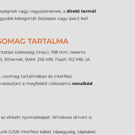
vességnek vagy vegyszereknek, a
direkt termál
gyobb kategóriát (közepes vagy ipari) kell
CSOMAG TARTALMA
tatási szélesség (max.): 108 mm, tekercs
, Ethernet, RAM: 256 MB, Flash: 512 MB, (A
, csomag tartalmában és interfész
n választani a megfelelő cikkszámú
vonalkód
 az etikett nyomatképet. Windows drivert is
 (USB interfész kábel, tápegység, tápkábel,