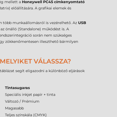
g mellett a
Honeywell PC45 címkenyomtató
ix) előállítására. A grafikai elemek és
en több munkaállomásról is vezérelhető. Az
USB
 az önálló (Standalone) működést is. A
rendszerintegráció során nem szükséges
így zökkenőmentesen illeszthető bármilyen
 MELYIKET VÁLASSZA?
táblázat segít eligazodni a különböző eljárások
Tintasugaras
Speciális inkjet papír + tinta
Változó / Prémium
Magasabb
Teljes színskála (CMYK)