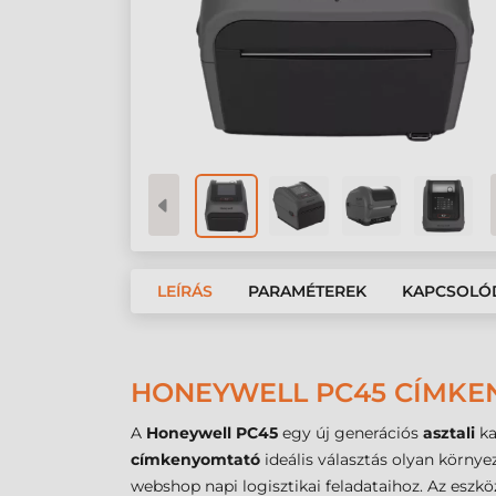
LEÍRÁS
PARAMÉTEREK
KAPCSOLÓ
HONEYWELL PC45 CÍMKEN
A
Honeywell PC45
egy új generációs
asztali
ka
címkenyomtató
ideális választás olyan körny
webshop napi logisztikai feladataihoz. Az esz