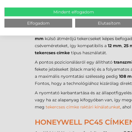
Fő alkalmazás
Szállítás, futárcí
Mindent elfogadom
HONEYWELL PC45 VONALK
Elfogadom
Elutasítom
A kellékanyagok helyes megválasztása kritiku
mm
külső átmérőjű tekercseket képes befogadn
cséveméreteket, így kompatibilis a
12 mm
,
25
tekercses címke
típus használatát.
A pontos pozicionálásról egy állítható
transzmi
fekete jelzéseket (black mark) és a folyamatos
a maximális nyomtatási szélesség pedig
108 
Fontos, hogy a technológiához kizárólag direkt
A nyomtató karbantartása és az állapotfigyelés e
vagy ha az alapanyag kifogyóban van, így me
meg
tekercses címke raktári kínálatunkat
, aho
HONEYWELL PC45 CÍMKE