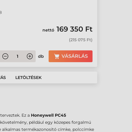
8
169 350 Ft
nettó
(
215 075 Ft
)
VÁSÁRLÁS
db
TÁS
LETÖLTÉSEK
terveztek. Ez a
Honeywell PC45
ő követelmény, például egy közepes forgalmú
de alkalmas termékazonosító címke, polccímke