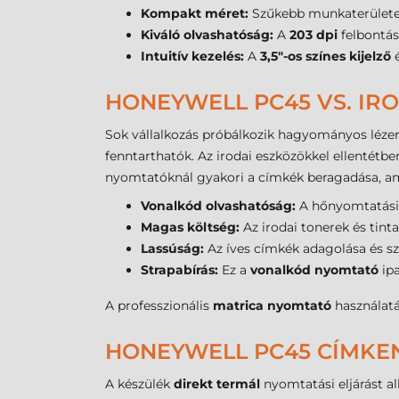
Kompakt méret:
Szűkebb munkaterületeke
Kiváló olvashatóság:
A
203 dpi
felbontás
Intuitív kezelés:
A
3,5"-os színes kijelző
é
HONEYWELL PC45 VS. IR
Sok vállalkozás próbálkozik hagyományos léze
fenntarthatók. Az irodai eszközökkel ellentétbe
nyomtatóknál gyakori a címkék beragadása, ami 
Vonalkód olvashatóság:
A hőnyomtatási e
Magas költség:
Az irodai tonerek és tin
Lassúság:
Az íves címkék adagolása és szo
Strapabírás:
Ez a
vonalkód nyomtató
ipa
A professzionális
matrica nyomtató
használatá
HONEYWELL PC45 CÍMKE
A készülék
direkt termál
nyomtatási eljárást al