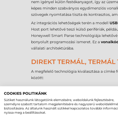
nem igényel külön festékanyagot, így az üzeme
képes minden szabványos egydimenziós vonalkód 
szövegek nyomtatása tiszta és kontrasztos, ami 
Az integrációs lehetőségek terén a modell
USB
Host port lehetővé teszi külső perifériák, péld
Honeywell Smart Parse technológiája lehetővé
bonyolult programozási ismeret. Ez a
vonalkó
vállalati architektúrába.
DIREKT TERMÁL, TERMÁL 
A megfelelő technológia kiválasztása a címke fe
között:
Jellemző
Direkt termál (P
COOKIES POLITIKÁNK
Kellékanyag igény
Hőérzékeny papír
Sütiket használunk látogatóink elemzésére, weboldalunk fejlesztésére,
Élettartam
Rövid (6-12 hónap
személyre szabott tartalom megjelenítésére és nagyszerű weboldalélm
biztosítására. Az általunk használt sütikkel kapcsolatos további informác
Költség
Legalacsonyabb
nyissa meg a beállításokat.
Szín
Csak fekete