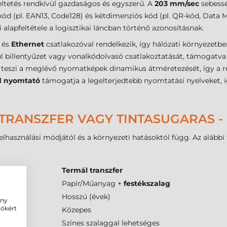
ltetés rendkívül gazdaságos és egyszerű. A
203 mm/sec
sebessé
(pl. EAN13, Code128) és kétdimenziós kód (pl. QR-kód, Data Matr
alapfeltétele a logisztikai láncban történő azonosításnak.
és
Ethernet
csatlakozóval rendelkezik, így hálózati környezetb
ául billentyűzet vagy vonalkódolvasó csatlakoztatását, támogatva
 teszi a meglévő nyomatképek dinamikus átméretezését, így a 
d nyomtató
támogatja a legelterjedtebb nyomtatási nyelveket, 
TRANSZFER VAGY TINTASUGARAS -
lhasználási módjától és a környezeti hatásoktól függ. Az alábbi 
C45)
Termál transzfer
Papír/Műanyag +
festékszalag
)
Hosszú (évek)
ény
iókért
Közepes
Színes szalaggal lehetséges