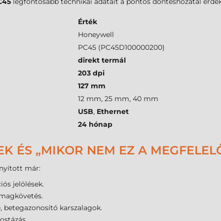
C45
legfontosabb technikai adatait a pontos döntéshozatal érde
Érték
Honeywell
PC45 (PC45D100000200)
direkt termál
203 dpi
127 mm
12 mm, 25 mm, 40 mm
USB
,
Ethernet
24 hónap
EK ÉS „MIKOR NEM EZ A MEGFELEL
yított már:
ós jelölések.
omagkövetés.
e, betegazonosító karszalagok.
ostázás.