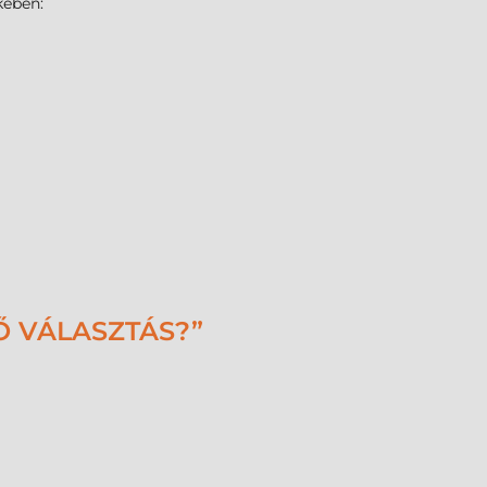
kében:
Ő VÁLASZTÁS?”