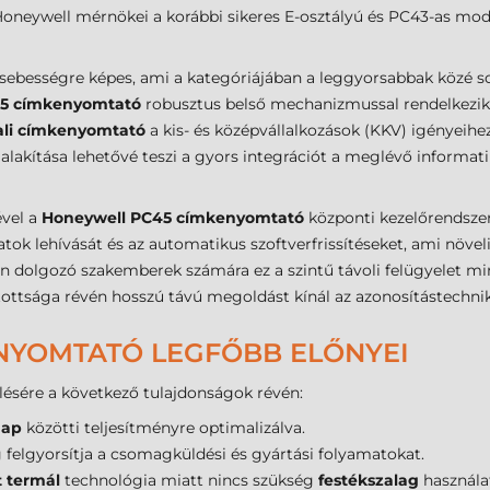
A Honeywell mérnökei a korábbi sikeres E-osztályú és PC43-as mode
ebességre képes, ami a kategóriájában a leggyorsabbak közé so
45 címkenyomtató
robusztus belső mechanizmussal rendelkezik,
li
címkenyomtató
a kis- és középvállalkozások (KKV) igényeihez
kialakítása lehetővé teszi a gyors integrációt a meglévő informat
ével a
Honeywell PC45 címkenyomtató
központi kezelőrendszer
atok lehívását és az automatikus szoftverfrissítéseket, ami növeli
én dolgozó szakemberek számára ez a szintű távoli felügyelet min
ttsága révén hosszú távú megoldást kínál az azonosítástechnika
NYOMTATÓ LEGFŐBB ELŐNYEI
lésére a következő tulajdonságok révén:
nap
közötti teljesítményre optimalizálva.
felgyorsítja a csomagküldési és gyártási folyamatokat.
t termál
technológia miatt nincs szükség
festékszalag
használa