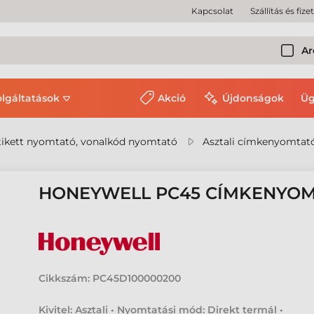
Kapcsolat
Szállítás és fize
Ar
olgáltatások
Akció
Újdonságok
Üg
ikett nyomtató, vonalkód nyomtató
Asztali címkenyomtat
HONEYWELL PC45 CÍMKENYO
Cikkszám:
PC45D100000200
Kivitel: Asztali • Nyomtatási mód: Direkt termál •