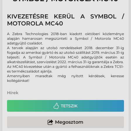
KIVEZETÉSRE KERÜL A SYMBOL /
MOTOROLA MC40
A Zebra Technologies 2018-ban kiadott októberi közleménye
alapján hamarosan megszünteti a Symbol / Motorola MC40
adatgyűjtő családot.
A tervek alapján az utolsó rendeléseket 2018. december 31-ig
fogadja az amerikai gyártó és az utolsó szállítást 2019. március 31-ig
teljesíti. A Symbol / Motorola MC40 adatgyűjtők esetén az
alkatrészellátást, szervizelést 2022. március 31-ig garantálja a Zebra.
Az MC40 kivezetése után a gyártó a felhasználóknak a Zebra TC51-
es termékcsaládot ajánlja.
Amennyiben maradtak még nyitott kérdések, keresse
kollégáinkat!
Hírek
TETSZIK
Megosztom