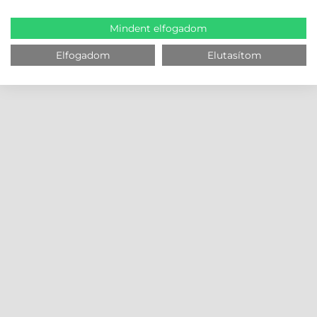
Mindent elfogadom
Elfogadom
Elutasítom