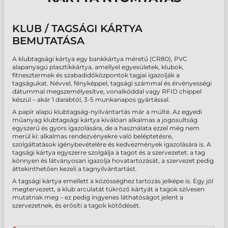
KLUB / TAGSÁGI KÁRTYA
BEMUTATÁSA
A klubtagsági kártya egy bankkártya méretű (CR80), PVC
alapanyagú plasztikkártya, amellyel egyesületek, klubok,
fitnesztermek és szabadidőközpontok tagjai igazolják a
tagságukat. Névvel, fényképpel, tagsági számmal és érvényességi
dátummal megszemélyesítve, vonalkóddal vagy RFID chippel
készül – akár 1 darabtól, 3-5 munkanapos gyártással.
A papír alapú klubtagság-nyilvántartás már a múlté. Az egyedi
műanyag klubtagsági kártya kiválóan alkalmas a jogosultság
egyszerű és gyors igazolására, de a használata ezzel még nem
merül ki: alkalmas rendezvényekre való beléptetésre,
szolgáltatások igénybevételére és kedvezmények igazolására is. A
tagsági kártya egyszerre szolgálja a tagot és a szervezetet: a tag
könnyen és látványosan igazolja hovatartozását, a szervezet pedig
áttekinthetően kezeli a tagnyilvántartást.
A tagsági kártya emellett a közösséghez tartozás jelképe is. Egy jól
megtervezett, a klub arculatát tükröző kártyát a tagok szívesen
mutatnak meg – ez pedig ingyenes láthatóságot jelent a
szervezetnek, és erősíti a tagok kötődését.