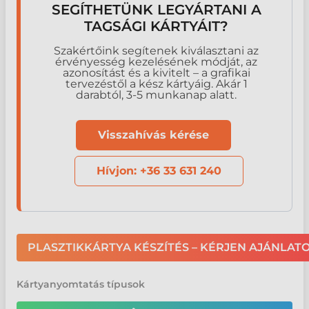
optimalizálásra.
SEGÍTHETÜNK LEGYÁRTANI A
TAGSÁGI KÁRTYÁIT?
Szakértőink segítenek kiválasztani az
érvényesség kezelésének módját, az
azonosítást és a kivitelt – a grafikai
tervezéstől a kész kártyáig. Akár 1
darabtól, 3-5 munkanap alatt.
Visszahívás kérése
Hívjon: +36 33 631 240
PLASZTIKKÁRTYA KÉSZÍTÉS – KÉRJEN AJÁNLAT
Kártyanyomtatás típusok