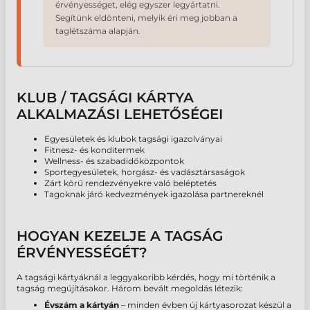
érvényességet, elég egyszer legyártatni.
Segítünk eldönteni, melyik éri meg jobban a
taglétszáma alapján.
KLUB / TAGSÁGI KÁRTYA
ALKALMAZÁSI LEHETŐSÉGEI
Egyesületek és klubok tagsági igazolványai
Fitnesz- és konditermek
Wellness- és szabadidőközpontok
Sportegyesületek, horgász- és vadásztársaságok
Zárt körű rendezvényekre való beléptetés
Tagoknak járó kedvezmények igazolása partnereknél
HOGYAN KEZELJE A TAGSÁG
ÉRVÉNYESSÉGÉT?
A tagsági kártyáknál a leggyakoribb kérdés, hogy mi történik a
tagság megújításakor. Három bevált megoldás létezik:
Évszám a kártyán
– minden évben új kártyasorozat készül a