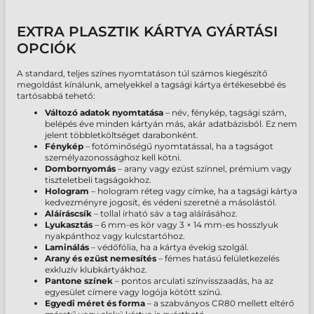
EXTRA PLASZTIK KÁRTYA GYÁRTÁSI
OPCIÓK
A standard, teljes színes nyomtatáson túl számos kiegészítő
megoldást kínálunk, amelyekkel a tagsági kártya értékesebbé és
tartósabbá tehető:
Változó adatok nyomtatása
– név, fénykép, tagsági szám,
belépés éve minden kártyán más, akár adatbázisból. Ez nem
jelent többletköltséget darabonként.
Fénykép
– fotóminőségű nyomtatással, ha a tagságot
személyazonossághoz kell kötni.
Dombornyomás
– arany vagy ezüst színnel, prémium vagy
tiszteletbeli tagságokhoz.
Hologram
– hologram réteg vagy címke, ha a tagsági kártya
kedvezményre jogosít, és védeni szeretné a másolástól.
Aláíráscsík
– tollal írható sáv a tag aláírásához.
Lyukasztás
– 6 mm-es kör vagy 3 × 14 mm-es hosszlyuk
nyakpánthoz vagy kulcstartóhoz.
Laminálás
– védőfólia, ha a kártya évekig szolgál.
Arany és ezüst nemesítés
– fémes hatású felületkezelés
exkluzív klubkártyákhoz.
Pantone színek
– pontos arculati színvisszaadás, ha az
egyesület címere vagy logója kötött színű.
Egyedi méret és forma
– a szabványos CR80 mellett eltérő