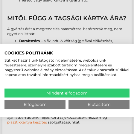
méretű vagy alakú kártya is gyártható.
MITŐL FÜGG A TAGSÁGI KÁRTYA ÁRA?
A gyártás árát a megrendelés paraméterei határozzák meg, nem
egyetlen listaár:
Darabszám
– a fix induló költség (grafikai előkészítés,
gépindítás) nagyobb mennyiségnél több kártyára oszlik el,
így az egységár jelentősen csökken.
COOKIES POLITIKÁNK
Azonosítás módja
– az RFID és chipes kártya lényegesen
drágább alapanyag, mint az egyszerű PVC vagy a
Sütiket használunk látogatóink elemzésére, weboldalunk
vonalkódos kivitel.
fejlesztésére, személyre szabott tartalom megjelenítésére és
Változó adatok
– név, fénykép, tagsági szám adatbázisból.
nagyszerű weboldalélmény biztosítására. Az általunk használt sütikkel
Egy- vagy kétoldalas nyomtatás
– a hátoldalra gyakran a
kapcsolatos további információkért nyissa meg a beállításokat.
tagsági feltételek vagy az elérhetőségek kerülnek.
Speciális kivitel
– dombornyomás, hologram, laminálás,
arany vagy ezüst nemesítés, Pantone szín.
Mindent elfogadom
Grafikai előkészítés
– ha kész, nyomdakész anyagot küld,
ez a tétel elmarad.
Határidő
– a 24-48 órás expressz gyártás felárral jár.
Elfogadom
Elutasítom
Pontos árat a paraméterek ismeretében, személyre szabott
ajánlatban adunk. Teljes körű tájékoztatásért nézze meg
plasztikkártya készítés
szolgáltatásunkat.