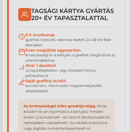
TAGSÁGI KÁRTYA GYÁRTÁS
20+ ÉV TAPASZTALATTAL
3-5 munkanap
gyártási határidő, expressz esetén 24-48 óra felár
ellenében
Éves megújítás egyszerűen
érvényességi év a kártyán, a grafikát megőrizzük az
utánrendeléshez
Akár 1 darabtól
új tag belépésekor vagy elveszett kártya
pótlásához is
Saját grafikai stúdió
arculati terv, névre szóló megszemélyesítés
adatbázisból
Az érvényességet előre gondolja végig.
Ha az
évszám rá van nyomtatva a kártyára, minden
évben új sorozat kell – ez viszont látványosabb és
nehezebben visszaélhető. Ha inkább matricával
vagy digitális nyilvántartással kezeli az