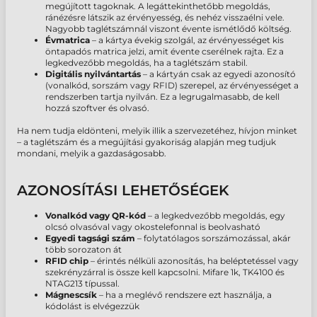
megújított tagoknak. A legáttekinthetőbb megoldás,
ránézésre látszik az érvényesség, és nehéz visszaélni vele.
Nagyobb taglétszámnál viszont évente ismétlődő költség.
Évmatrica
– a kártya évekig szolgál, az érvényességet kis
öntapadós matrica jelzi, amit évente cserélnek rajta. Ez a
legkedvezőbb megoldás, ha a taglétszám stabil.
Digitális nyilvántartás
– a kártyán csak az egyedi azonosító
(vonalkód, sorszám vagy RFID) szerepel, az érvényességet a
rendszerben tartja nyilván. Ez a legrugalmasabb, de kell
hozzá szoftver és olvasó.
Ha nem tudja eldönteni, melyik illik a szervezetéhez, hívjon minket
– a taglétszám és a megújítási gyakoriság alapján meg tudjuk
mondani, melyik a gazdaságosabb.
AZONOSÍTÁSI LEHETŐSÉGEK
Vonalkód vagy QR-kód
– a legkedvezőbb megoldás, egy
olcsó olvasóval vagy okostelefonnal is beolvasható
Egyedi tagsági szám
– folytatólagos sorszámozással, akár
több sorozaton át
RFID chip
– érintés nélküli azonosítás, ha beléptetéssel vagy
szekrényzárral is össze kell kapcsolni. Mifare 1k, TK4100 és
NTAG213 típussal.
Mágnescsík
– ha a meglévő rendszere ezt használja, a
kódolást is elvégezzük