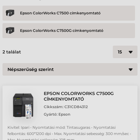
Epson ColorWorks C7500 címkenyomtató
Epson ColorWorks C7500G címkenyomtató
2
találat
EPSON COLORWORKS C7500G
CÍMKENYOMTATÓ
Cikkszám:
C31CD84312
Gyártó:
Epson
Kivitel: Ipari • Nyomtatási mód: Tintasugaras • Nyomtatási
felbontás: 600*1200 dpi • Max. Nyomtatási sebesség: 300 mm/sec •
Max. Nyomtatási szélesség: 108 mm