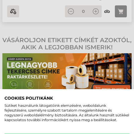
db
VÁSÁROLJON ETIKETT CÍMKÉT AZOKTÓL,
AKIK A LEGJOBBAN ISMERIK!
COOKIES POLITIKÁNK
Sütiket használunk látogatóink elemzésére, weboldalunk
90 NAPIG INGYENES HELP-DESK!
fejlesztésére, személyre szabott tartalom megjelenítésére és
nagyszerű weboldalélmény biztosítására. Az általunk használt sütikkel
Végfelhasználóink számára a vásárlástól számítva 90 napig
kapcsolatos további információkért nyissa meg a beállításokat.
ingyenes támogatást nyújtunk! Szakképzett szervizes kollégáink
folyamatosan gyártói oktatásokon vesznek részt, hogy a
felmerülő kérdésekre gyors és szakszerű választ tudjanak adni.
Az