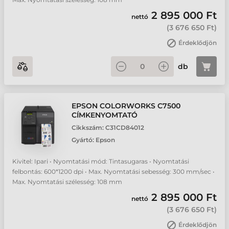
2 895 000 Ft
nettó
(
3 676 650 Ft
)
Érdeklődjön
db
EPSON COLORWORKS C7500
CÍMKENYOMTATÓ
Cikkszám:
C31CD84012
Gyártó:
Epson
Kivitel: Ipari • Nyomtatási mód: Tintasugaras • Nyomtatási
felbontás: 600*1200 dpi • Max. Nyomtatási sebesség: 300 mm/sec •
Max. Nyomtatási szélesség: 108 mm
2 895 000 Ft
nettó
(
3 676 650 Ft
)
Érdeklődjön