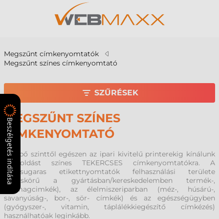
Megszűnt címkenyomtatók
Megszűnt színes címkenyomtató
SZŰRÉSEK
MEGSZŰNT SZÍNES
Beszélgetés indítása
CÍMKENYOMTATÓ
Belépő szinttől egészen az ipari kivitelű printerekig kínálunk
megoldást színes TEKERCSES címkenyomtatókra. A
tintasugaras etikettnyomtatók felhasználási területe
széleskörű a gyártásban/kereskedelemben termék-,
csomagcimkék), az élelmiszeriparban (méz-, húsárú-,
savanyúság-, bor-, sör- címkék) és az egészségügyben
(gyógyszer-, vitamin, táplálékkiegészítő címkézés)
használhatóak leginkább.