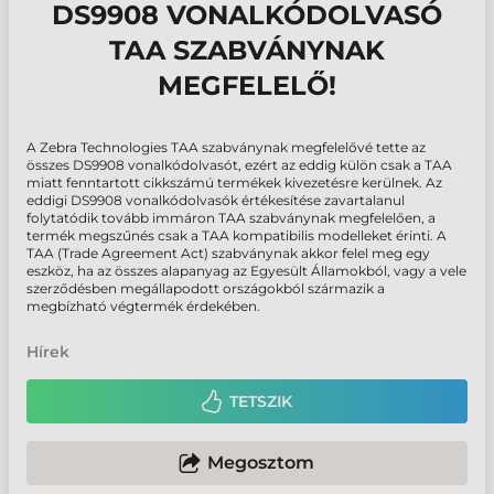
DS9908 VONALKÓDOLVASÓ
TAA SZABVÁNYNAK
MEGFELELŐ!
A Zebra Technologies TAA szabványnak megfelelővé tette az
összes DS9908 vonalkódolvasót, ezért az eddig külön csak a TAA
miatt fenntartott cikkszámú termékek kivezetésre kerülnek. Az
eddigi DS9908 vonalkódolvasók értékesítése zavartalanul
folytatódik tovább immáron TAA szabványnak megfelelően, a
termék megszűnés csak a TAA kompatibilis modelleket érinti. A
TAA (Trade Agreement Act) szabványnak akkor felel meg egy
eszköz, ha az összes alapanyag az Egyesült Államokból, vagy a vele
szerződésben megállapodott országokból származik a
megbízható végtermék érdekében.
Hírek
TETSZIK
Megosztom