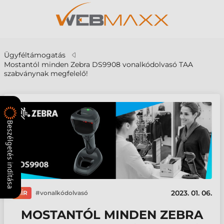
Ügyféltámogatás
Mostantól minden Zebra DS9908 vonalkódolvasó TAA
szabványnak megfelelő!
Beszélgetés indítása
2023. 01. 06.
HÍR
vonalkódolvasó
MOSTANTÓL MINDEN ZEBRA