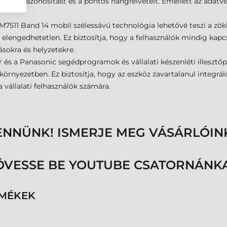
nságos azonosítást és a pontos hangfelvételt. Emellett az adatvé
M7511 Band 14 mobil szélessávú technológia lehetővé teszi a zö
elengedhetetlen. Ez biztosítja, hogy a felhasználók mindig kapc
ásokra és helyzetekre.
 és a Panasonic segédprogramok és vállalati készenléti illesz
örnyezetben. Ez biztosítja, hogy az eszköz zavartalanul integráló
vállalati felhasználók számára.
ENNÜNK! ISMERJE MEG VÁSÁRLÓIN
ÖVESSE BE YOUTUBE CSATORNÁNKA
RMÉKEK