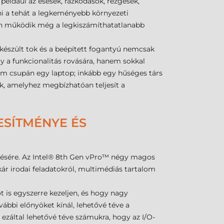
például az esések, rázkódások, rezgések,
i a tehát a legkeményebb környezeti
óan működik még a legkiszámíthatatlanabb
készült tok és a beépített fogantyú nemcsak
y a funkcionalitás rovására, hanem sokkal
m csupán egy laptop; inkább egy hűséges társ
k, amelyhez megbízhatóan teljesít a
ESÍTMÉNYE ÉS
ezésére. Az Intel® 8th Gen vPro™ négy magos
akár irodai feladatokról, multimédiás tartalom
t is egyszerre kezeljen, és hogy nagy
ábbi előnyöket kínál, lehetővé téve a
ezáltal lehetővé téve számukra, hogy az I/O-