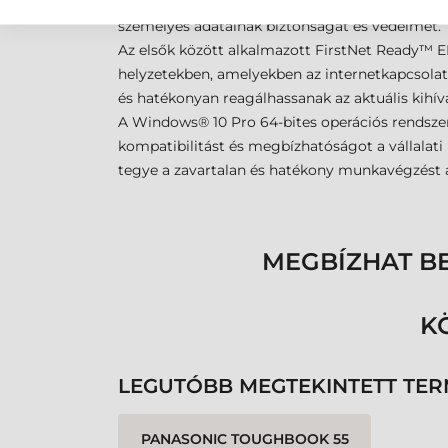
mikrofonokkal, amelyek lehetővé teszik a bizto
személyes adatainak biztonságát és védelmét.
Az elsők között alkalmazott FirstNet Ready™ E
helyzetekben, amelyekben az internetkapcsolat 
és hatékonyan reagálhassanak az aktuális kihív
A Windows® 10 Pro 64-bites operációs rendszer
kompatibilitást és megbízhatóságot a vállalati k
tegye a zavartalan és hatékony munkavégzést a 
MEGBÍZHAT B
K
LEGUTÓBB MEGTEKINTETT TE
PANASONIC TOUGHBOOK 55