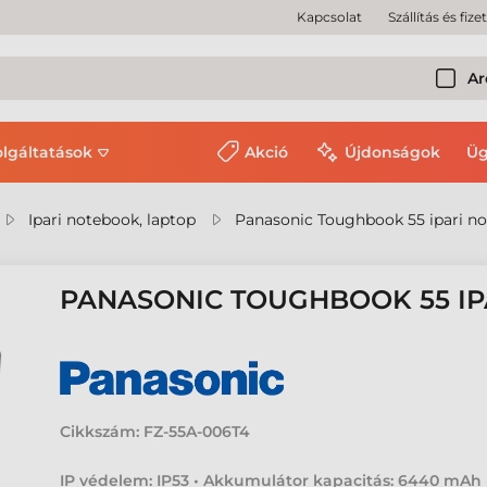
Kapcsolat
Szállítás és fize
Ar
olgáltatások
Akció
Újdonságok
Üg
Ipari notebook, laptop
Panasonic Toughbook 55 ipari n
PANASONIC TOUGHBOOK 55 I
Cikkszám:
FZ-55A-006T4
IP védelem: IP53 • Akkumulátor kapacitás: 6440 mAh 