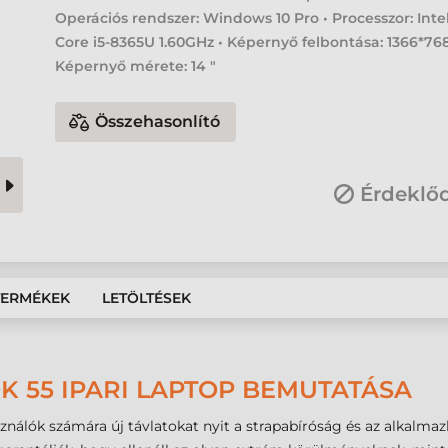
Operációs rendszer: Windows 10 Pro • Processzor: Inte
Core i5-8365U 1.60GHz • Képernyő felbontása: 1366*768
Képernyő mérete: 14 "
Összehasonlító
Érdeklő
TERMÉKEK
LETÖLTÉSEK
 55 IPARI LAPTOP BEMUTATÁSA
sználók számára új távlatokat nyit a strapabíróság és az alkalm