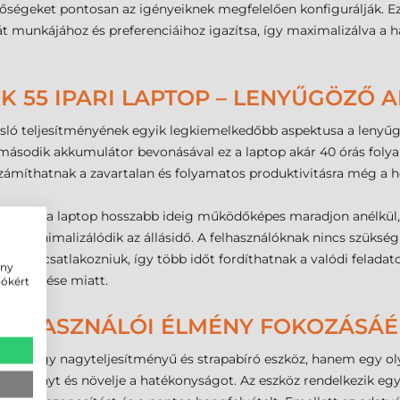
etőségeket pontosan az igényeiknek megfelelően konfigurálják. 
ját munkájához és preferenciáihoz igazítsa, így maximalizálva a
 55 IPARI LAPTOP – LENYŰGÖZŐ
sló teljesítményének egyik legkiemelkedőbb aspektusa a lenyűg
második akkumulátor bevonásával ez a laptop akár 40 órás foly
ók számíthatnak a zavartalan és folyamatos produktivitásra még a
i, hogy a laptop hosszabb ideig működőképes maradjon anélkül, 
a, és minimalizálódik az állásidő. A felhasználóknak nincs szüks
öltőre csatlakozniuk, így több időt fordíthatnak a valódi felad
ény
lemerülése miatt.
iókért
FELHASZNÁLÓI ÉLMÉNY FOKOZÁSÁÉ
upán egy nagyteljesítményű és strapabíró eszköz, hanem egy o
lói élményt és növelje a hatékonyságot. Az eszköz rendelkezik eg