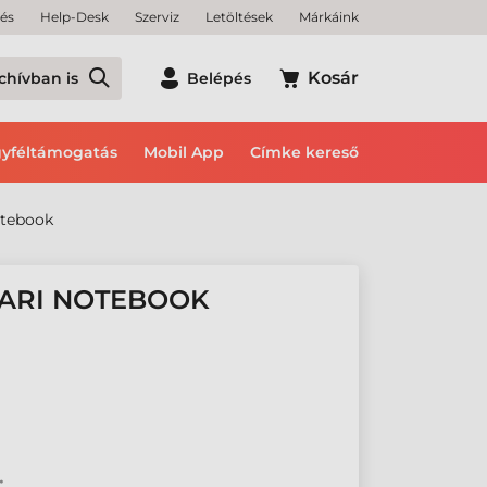
tés
Help-Desk
Szerviz
Letöltések
Márkáink
Kosár
chívban is
Belépés
yféltámogatás
Mobil App
Címke kereső
otebook
PARI NOTEBOOK
•