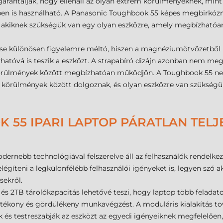
garantálják, hogy ellenáll az olyan extrém körülményeknek, mint 
en is használható. A Panasonic Toughbook 55 képes megbirkózn
ak, akiknek szükségük van egy olyan eszközre, amely megbízhat
ése különösen figyelemre méltó, hiszen a magnéziumötvözetből 
hatóvá is teszik a eszközt. A strapabíró dizájn azonban nem meg
 körülmények között megbízhatóan működjön. A Toughbook 55 ne
 körülmények között dolgoznak, és olyan eszközre van szükségü
 55 IPARI LAPTOP PÁRATLAN TELJ
dernebb technológiával felszerelve áll az felhasználók rendelk
elégíteni a legkülönfélébb felhasználói igényeket is, legyen szó 
sekről.
s 2TB tárolókapacitás lehetővé teszi, hogy laptop több feladato
atékony és gördülékeny munkavégzést. A moduláris kialakítás tov
és testreszabják az eszközt az egyedi igényeiknek megfelelően, 