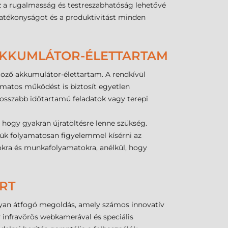
Ez a rugalmasság és testreszabhatóság lehetővé
 hatékonyságot és a produktivitást minden
 AKKUMLÁTOR-ÉLETTARTAM
öző akkumulátor-élettartam. A rendkívül
amatos működést is biztosít egyetlen
 hosszabb időtartamú feladatok vagy terepi
hogy gyakran újratöltésre lenne szükség.
égük folyamatosan figyelemmel kísérni az
atokra és munkafolyamatokra, anélkül, hogy
RT
lyan átfogó megoldás, amely számos innovatív
y infravörös webkamerával és speciális