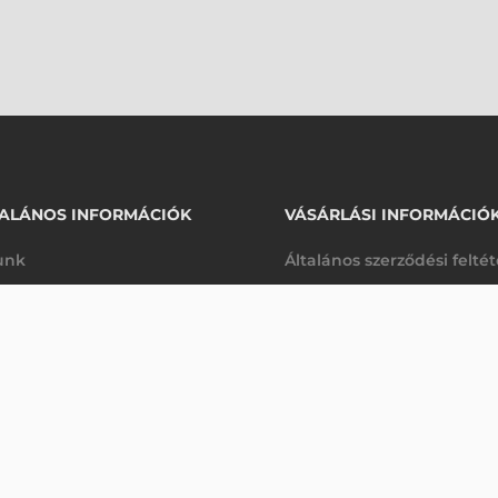
ALÁNOS INFORMÁCIÓK
VÁSÁRLÁSI INFORMÁCIÓ
unk
Általános szerződési felté
rhetőségek
Adatkezelési tájékoztató
ARI NOTEBOOK
arancia
Szállítási és fizetési feltét
Érdeklődjön
K
Jogi nyilatkozat
káink
Elállás a szerződéstől
k végleges törlése
Utalásos fizetési lehetősé
p-Desk
Legyen viszonteladónk