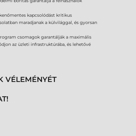
delmi borítás garantálja a felhasználók
kkenőmentes kapcsolódást kritikus
solatban maradjanak a külvilággal, és gyorsan
tőprogram csomagok garantálják a maximális
djon az üzleti infrastruktúrába, és lehetővé
K VÉLEMÉNYÉT
T!