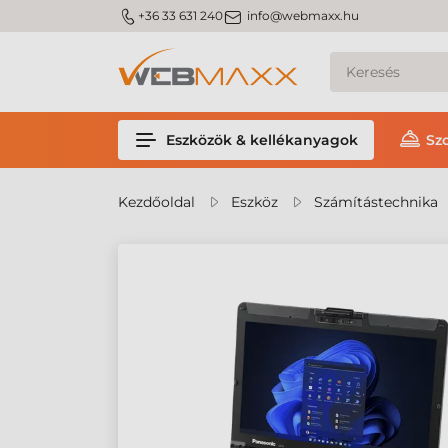
m_phone
m_email
+36 33 631 240
info@webmaxx.hu
Eszközök & kellékanyagok
Sz
Kezdőoldal
Eszköz
Számítástechnika