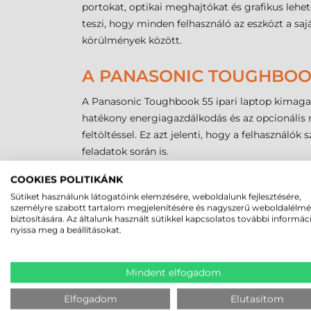
portokat, optikai meghajtókat és grafikus leh
teszi, hogy minden felhasználó az eszközt a sa
körülmények között.
A PANASONIC TOUGHBOOK
A Panasonic Toughbook 55 ipari laptop kimaga
hatékony energiagazdálkodás és az opcionális 
feltöltéssel. Ez azt jelenti, hogy a felhasznál
feladatok során is.
A hosszú akkumulátor élettartam lehetővé tesz
COOKIES POLITIKÁNK
Ezáltal jelentősen javul az eszköz hatékonyság
Sütiket használunk látogatóink elemzésére, weboldalunk fejlesztésére,
akkumulátor töltöttségi szintjét vagy gyakran t
személyre szabott tartalom megjelenítésére és nagyszerű weboldalélm
aggódniuk kellene az eszköz akkumulátorának 
biztosítására. Az általunk használt sütikkel kapcsolatos további informác
nyissa meg a beállításokat.
INNOVATÍV FUNKCIÓK A 
Mindent elfogadom
A Panasonic Toughbook 55 ipari laptop nem cs
funkciót kínál, hogy maximalizálja a felhaszná
Elfogadom
Elutasítom