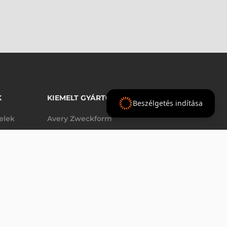
K
KIEMELT GYÁRTÓINK
Beszélgetés indítása
telek
Avery Zweckform
Datalogic
elek
Epson
AJÁNLAT
Godex
Tezeko
g
TSC
Zebra