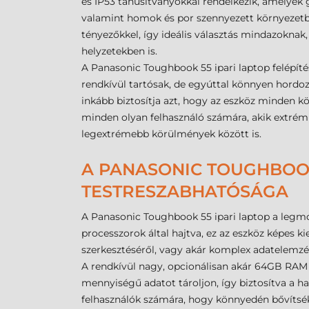
és IP53 tanúsítványokkal rendelkezik, amelyek 
valamint homok és por szennyezett környezetb
tényezőkkel, így ideális választás mindazokn
helyzetekben is.
A Panasonic Toughbook 55 ipari laptop felépít
rendkívül tartósak, de egyúttal könnyen hordoz
inkább biztosítja azt, hogy az eszköz minden
minden olyan felhasználó számára, akik extrém
legextrémebb körülmények között is.
A PANASONIC TOUGHBOOK
TESTRESZABHATÓSÁGA
A Panasonic Toughbook 55 ipari laptop a legmo
processzorok által hajtva, ez az eszköz képes ki
szerkesztéséről, vagy akár komplex adatelemzé
A rendkívül nagy, opcionálisan akár 64GB RAM é
mennyiségű adatot tároljon, így biztosítva a h
felhasználók számára, hogy könnyedén bővítsék 