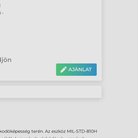
l
 •
djön
AJÁNLAT
azkodóképesség terén. Az eszköz MIL-STD-810H