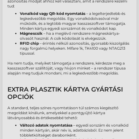
azonosítás módját ahhoz kell választani, amit a rendszere kezelni
tud:
Vonalkód vagy QR-kód nyomtatás
– a legelterjedtebb és
legkedvezőbb megoldás. Egy vonalkódolvasóval már
működik, és a legtöbb magyar kasszaszoftver támogatja.
Minden kártya egyedi sorszámot és vonalkódot kap.
Mágnescsík
– ha a meglévő rendszere mágneskártya-
olvasót használ. A csík kódolását is elvégezzük.
RFID chip
– érintés nélküli azonosítás, gyorsabb kiszolgálás
nagy forgalmú helyeken. Mifare 1k, TK4100 vagy NTAG213
típussal.
Ha nem tudja, melyiket támogatja a rendszere, kérdezze meg a
kasszaszoftver szállítóját, vagy hívjon minket – a rendszer típusa
alapján meg tudjuk mondani, mi a legkedvezőbb megoldás.
EXTRA PLASZTIK KÁRTYA GYÁRTÁSI
OPCIÓK
A standard, teljes színes nyomtatáson túl számos kiegészítő
megoldást kínálunk, amelyekkel a pontgyűjtő kártya
látványosabbá és értékesebbé tehető:
Változó adatok nyomtatása
– egyedi sorszám és vonalkód
minden kártyán, akár név is, adatbázisból. Ez nem jelent
többletköltséget darabonként.