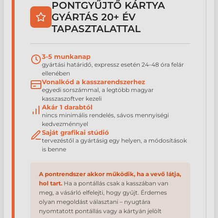
PONTGYŰJTŐ KÁRTYA
GYÁRTÁS 20+ ÉV
TAPASZTALATTAL
3-5 munkanap
gyártási határidő, expressz esetén 24-48 óra felár
ellenében
Vonalkód a kasszarendszerhez
egyedi sorszámmal, a legtöbb magyar
kasszaszoftver kezeli
Akár 1 darabtól
nincs minimális rendelés, sávos mennyiségi
kedvezménnyel
Saját grafikai stúdió
tervezéstől a gyártásig egy helyen, a módosítások
is benne
A pontrendszer akkor működik, ha a vevő látja,
hol tart.
Ha a pontállás csak a kasszában van
meg, a vásárló elfelejti, hogy gyűjt. Érdemes
olyan megoldást választani – nyugtára
nyomtatott pontállás vagy a kártyán jelölt