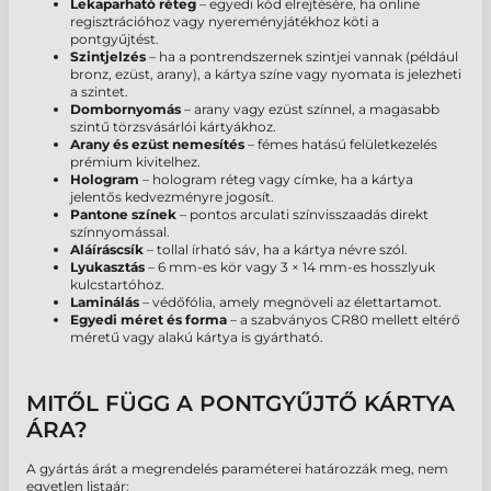
Lekaparható réteg
– egyedi kód elrejtésére, ha online
regisztrációhoz vagy nyereményjátékhoz köti a
pontgyűjtést.
Szintjelzés
– ha a pontrendszernek szintjei vannak (például
bronz, ezüst, arany), a kártya színe vagy nyomata is jelezheti
a szintet.
Dombornyomás
– arany vagy ezüst színnel, a magasabb
szintű törzsvásárlói kártyákhoz.
Arany és ezüst nemesítés
– fémes hatású felületkezelés
prémium kivitelhez.
Hologram
– hologram réteg vagy címke, ha a kártya
jelentős kedvezményre jogosít.
Pantone színek
– pontos arculati színvisszaadás direkt
színnyomással.
Aláíráscsík
– tollal írható sáv, ha a kártya névre szól.
Lyukasztás
– 6 mm-es kör vagy 3 × 14 mm-es hosszlyuk
kulcstartóhoz.
Laminálás
– védőfólia, amely megnöveli az élettartamot.
Egyedi méret és forma
– a szabványos CR80 mellett eltérő
méretű vagy alakú kártya is gyártható.
MITŐL FÜGG A PONTGYŰJTŐ KÁRTYA
ÁRA?
A gyártás árát a megrendelés paraméterei határozzák meg, nem
egyetlen listaár: