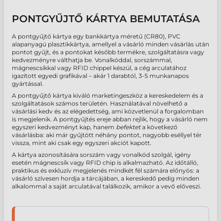
PONTGYŰJTŐ KÁRTYA BEMUTATÁSA
A pontgyűjtő kártya egy bankkártya méretű (CR80), PVC
alapanyagú plasztikkártya, amellyel a vásárló minden vásárlás után
pontot gyűjt, és a pontokat később termékre, szolgáltatásra vagy
kedvezményre válthatja be. Vonalkóddal, sorszámmal,
mágnescsíkkal vagy RFID chippel készül, a cég arculatához
igazított egyedi grafikával – akár 1 darabtól, 3-5 munkanapos
gyártással.
A pontgyűjtő kártya kiváló marketingeszköz a kereskedelem és a
szolgáltatások számos területén. Használatával növelhető a
vásárlási kedv és az elégedettség, ami közvetlenül a forgalomban
is megjelenik. A pontgyűjtés ereje abban rejlik, hogy a vásárló nem
egyszeri kedvezményt kap, hanem
befektet
a következő
vásárlásba: aki már gyűjtött néhány pontot, nagyobb eséllyel tér
vissza, mint aki csak egy egyszeri akciót kapott.
A kártya azonosítására sorszám vagy vonalkód szolgál, igény
esetén mágnescsík vagy RFID chip is alkalmazható. Az időtálló,
praktikus és exkluzív megjelenés mindkét fél számára előnyös: a
vásárló szívesen hordja a tárcájában, a kereskedő pedig minden
alkalommal a saját arculatával találkozik, amikor a vevő előveszi.