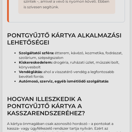
szintek –, amivel a vevő is nyomon követi. Ebben
is szívesen segítünk.
PONTGYŰJTŐ KÁRTYA ALKALMAZÁSI
LEHETŐSÉGEI
Szolgáltatói szféra:
étterem, kávézó, kozmetika, fodrászat,
szolárium, szépségszalon
Kiskereskedelem:
drogéria, ruházati üzlet, műszaki bolt,
könyvesbolt
Vendéglátás:
ahol a visszatérő vendég a legfontosabb
bevételi forrás
Autómosó, szerviz, egyéb ismétlődő szolgáltatás
HOGYAN ILLESZKEDIK A
PONTGYŰJTŐ KÁRTYA A
KASSZARENDSZERÉHEZ?
A kártya önmagában csak azonosító hordozó – a pontokat a
kassza- vagy ügyfélkezelő rendszer tartja nyilván. Ezért az