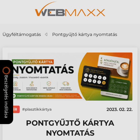
Ügyféltámogatás
Pontgyűjtő kártya nyomtatás
Beszélgetés indítása
2023. 02. 22.
HÍR
plasztikkártya
PONTGYŰJTŐ KÁRTYA
NYOMTATÁS