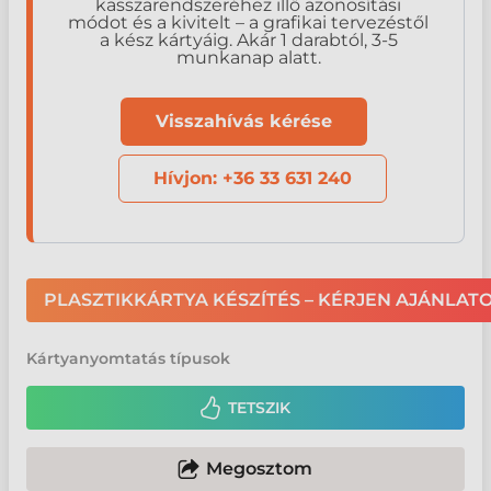
kasszarendszeréhez illő azonosítási
módot és a kivitelt – a grafikai tervezéstől
a kész kártyáig. Akár 1 darabtól, 3-5
munkanap alatt.
Visszahívás kérése
Hívjon: +36 33 631 240
PLASZTIKKÁRTYA KÉSZÍTÉS – KÉRJEN AJÁNLAT
Kártyanyomtatás típusok
TETSZIK
Megosztom