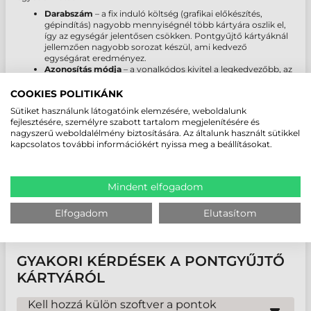
Darabszám
– a fix induló költség (grafikai előkészítés,
gépindítás) nagyobb mennyiségnél több kártyára oszlik el,
így az egységár jelentősen csökken. Pontgyűjtő kártyáknál
jellemzően nagyobb sorozat készül, ami kedvező
egységárat eredményez.
Azonosítás módja
– a vonalkódos kivitel a legkedvezőbb, az
RFID és chipes kártya lényegesen drágább alapanyag.
Sorszámozás és vonalkód
– változó adat nyomtatása
COOKIES POLITIKÁNK
adatbázisból.
Sütiket használunk látogatóink elemzésére, weboldalunk
Egy- vagy kétoldalas nyomtatás
– a hátoldalra gyakran a
fejlesztésére, személyre szabott tartalom megjelenítésére és
pontgyűjtés feltételei kerülnek.
nagyszerű weboldalélmény biztosítására. Az általunk használt sütikkel
Speciális kivitel
– lekaparható réteg, dombornyomás,
kapcsolatos további információkért nyissa meg a beállításokat.
hologram, arany vagy ezüst nemesítés, Pantone szín.
Grafikai előkészítés
– ha kész, nyomdakész anyagot küld,
ez a tétel elmarad.
Határidő
– a 24-48 órás expressz gyártás felárral jár.
Mindent elfogadom
Pontos árat a paraméterek ismeretében, személyre szabott
Elfogadom
Elutasítom
ajánlatban adunk. Teljes körű tájékoztatásért nézze meg
műanyag
kártya gyártás
szolgáltatásunkat.
GYAKORI KÉRDÉSEK A PONTGYŰJTŐ
KÁRTYÁRÓL
Kell hozzá külön szoftver a pontok