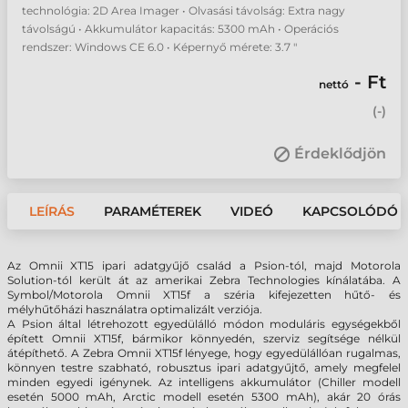
technológia: 2D Area Imager • Olvasási távolság: Extra nagy
távolságú • Akkumulátor kapacitás: 5300 mAh • Operációs
rendszer: Windows CE 6.0 • Képernyő mérete: 3.7 "
- Ft
nettó
(
-
)
Érdeklődjön
LEÍRÁS
PARAMÉTEREK
VIDEÓ
KAPCSOLÓDÓ 
Az Omnii XT15 ipari adatgyűjő család a Psion-tól, majd Motorola
Solution-tól került át az amerikai Zebra Technologies kínálatába. A
Symbol/Motorola Omnii XT15f a széria kifejezetten hűtő- és
mélyhűtőházi használatra optimalizált verziója.
A Psion által létrehozott egyedülálló módon moduláris egységekből
épített Omnii XT15f, bármikor könnyedén, szerviz segítsége nélkül
átépíthető. A Zebra Omnii XT15f lényege, hogy egyedülállóan rugalmas,
könnyen testre szabható, robusztus ipari adatgyűjtő, amely megfelel
minden egyedi igénynek. Az intelligens akkumulátor (Chiller modell
esetén 5000 mAh, Arctic modell esetén 5300 mAh), akár 20 órás