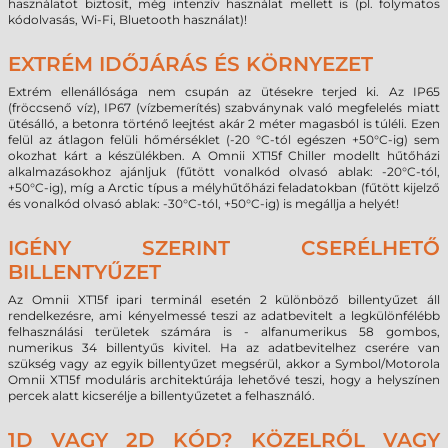
használatot biztosít, még intenzív használat mellett is (pl. folymatos
kódolvasás, Wi-Fi, Bluetooth használat)!
EXTRÉM IDŐJÁRÁS ÉS KÖRNYEZET
Extrém ellenállósága nem csupán az ütésekre terjed ki. Az IP65
(fröccsenő víz), IP67 (vízbemerítés) szabványnak való megfelelés miatt
ütésálló, a betonra történő leejtést akár 2 méter magasból is túléli. Ezen
felül az átlagon felüli hőmérséklet (-20 °C-tól egészen +50°C-ig) sem
okozhat kárt a készülékben. A Omnii XT15f Chiller modellt hűtőházi
alkalmazásokhoz ajánljuk (fűtött vonalkód olvasó ablak: -20°C-tól,
+50°C-ig), míg a Arctic típus a mélyhűtőházi feladatokban (fűtött kijelző
és vonalkód olvasó ablak: -30°C-tól, +50°C-ig) is megállja a helyét!
IGÉNY SZERINT CSERÉLHETŐ
BILLENTYŰZET
Az Omnii XT15f ipari terminál esetén 2 különböző billentyűzet áll
rendelkezésre, ami kényelmessé teszi az adatbevitelt a legkülönfélébb
felhasználási területek számára is - alfanumerikus 58 gombos,
numerikus 34 billentyűs kivitel. Ha az adatbevitelhez cserére van
szükség vagy az egyik billentyűzet megsérül, akkor a Symbol/Motorola
Omnii XT15f moduláris architektúrája lehetővé teszi, hogy a helyszínen
percek alatt kicserélje a billentyűzetet a felhasználó.
1D VAGY 2D KÓD? KÖZELRŐL VAGY