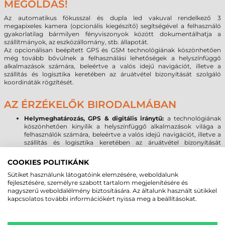
MEGOLDÁS!
Az automatikus fókusszal és dupla led vakuval rendelkező 3
megapixeles kamera (opcionális kiegészítő) segítségével a felhasználó
gyakorlatilag bármilyen fényviszonyok között dokumentálhatja a
szállítmányok, az eszközállomány, stb. állapotát.
Az opcionálisan beépített GPS és GSM technológiának köszönhetően
még tovább bővülnek a felhasználási lehetőségek a helyszínfüggő
alkalmazások számára, beleértve a valós idejű navigációt, illetve a
szállítás és logisztika keretében az áruátvétel bizonyítását szolgáló
koordináták rögzítését.
AZ ÉRZÉKELŐK BIRODALMÁBAN
Helymeghatározás, GPS & digitális iránytű:
a technológiának
köszönhetően kinyílik a helyszínfüggő alkalmazások világa a
felhasználók számára, beleértve a valós idejű navigációt, illetve a
szállítás és logisztika keretében az áruátvétel bizonyítását
szolgáló koordináták rögzítését.
Mozgás-, gyorsulás érzékelés:
a beépített szenzor lehetővé teszi
COOKIES POLITIKÁNK
a Symbol/Motorola Omnii XT15f ipari adatgyűjtő számára a
Sütiket használunk látogatóink elemzésére, weboldalunk
gyorsulásérzékelő üzleti szintű implementációját valamint a
fejlesztésére, személyre szabott tartalom megjelenítésére és
mozgás alapú alkalmazások használatát, beleértve a dinamikus
nagyszerű weboldalélmény biztosítására. Az általunk használt sütikkel
képernyő tájolást.
kapcsolatos további információkért nyissa meg a beállításokat.
FŐBB OMNII XT MODELLEK: