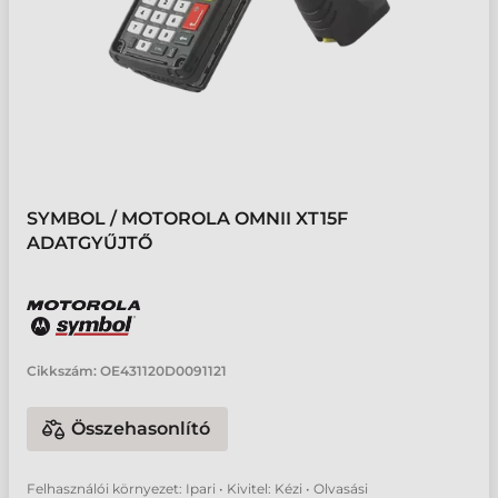
SYMBOL / MOTOROLA OMNII XT15F
ADATGYŰJTŐ
Cikkszám:
OE431120D0091121
Összehasonlító
Felhasználói környezet: Ipari • Kivitel: Kézi • Olvasási