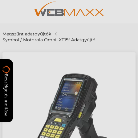
Megszűnt adatgyűjtők
Symbol / Motorola Omnii XT15f Adatgyűjtő
Beszélgetés indítása