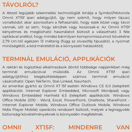
TÁVOLRÓL?
A létező legújabb szkennelési technológiát kínálja a Symbol/Motorola
Omnii XT15f ipari adatgyűjtő, így nem számít, hogy milyen típusú
vonalkódot akar azonosítani a felhasználó, hogy ezek közel vagy távol
vannak, sőt az sem, hogy sérültek vagy koszosak-e. Az Omnii XT15f
kényelmes és megbízható használatot biztosít a választható 3 féle
optikával anélkül, hogy mindez bármilyen kompromisszumot követelne
2,79 cm-től egészen 13 méterig (függ az olvasófej típusától, a nyomat
minőségétől, a kód méretétől és a környezeti hatásoktól).
TERMINÁL EMULÁCIÓ, APPLIKÁCIÓK
A raktári és logisztikai alkalmazások döntő többsége napjainkban még
terminál emulációval működik. Az Omnii XT15f ipari
adatgyűjtőhöz
kiegészítésképpen
számos terminál emuláció
vásárolható: Open TekTerm, Stal-Linked, Naurtech.
Az amerikai gyártó az Omnii XT 15f esetén Windows CE 6.0 (telepített
applikációk: Internet Explorer Embedded, Microsoft Wordpad) vagy
Windows Embedded Hanheld 6.5 (telepített applikációk: Windows
Office Mobile 2010 - Word, Excel, PowerPoint, OneNote, SharePoint -
Internet Explorer Mobile, Windows Office Outlook Mobile, Windows
Mdia Player Mobile) operációs rendszert biztosít, melyek a legnagyobb
biztonsági követelményeknek is könnyedén megfelelnek.
OMNII XT15F: MINDENRE VAN