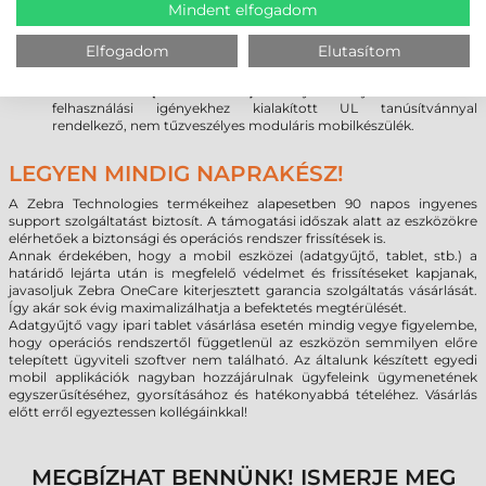
Omnii XT15 (Standard modell):
raktártechnika, ipar, gyártás
Mindent elfogadom
Omnii XT15f (Chiller modell):
hűtőházi alkalmazásokhoz (fűtött
vonalkód olvasó ablak: -20°C-tól, +50°C-ig)
Elfogadom
Elutasítom
Omnii XT15f (Arctic modell):
mélyhűtőházi alkalmazásokhoz
(fűtött kijelző és vonalkód olvasó ablak: -30°C-tól, +50°C-ig)
Omnii XT15ni (NI UL modell):
veszélyes környezetben történő
felhasználási igényekhez kialakított UL tanúsítvánnyal
rendelkező, nem tűzveszélyes moduláris mobilkészülék.
LEGYEN MINDIG NAPRAKÉSZ!
A Zebra Technologies termékeihez alapesetben 90 napos ingyenes
support szolgáltatást biztosít. A támogatási időszak alatt az eszközökre
elérhetőek a biztonsági és operációs rendszer frissítések is.
Annak érdekében, hogy a mobil eszközei (adatgyűjtő, tablet, stb.) a
határidő lejárta után is megfelelő védelmet és frissítéseket kapjanak,
javasoljuk Zebra OneCare kiterjesztett garancia szolgáltatás vásárlását.
Így akár sok évig maximalizálhatja a befektetés megtérülését.
Adatgyűjtő vagy ipari tablet vásárlása esetén mindig vegye figyelembe,
hogy operációs rendszertől függetlenül az eszközön semmilyen előre
telepített ügyviteli szoftver nem található. Az általunk készített egyedi
mobil applikációk nagyban hozzájárulnak ügyfeleink ügymenetének
egyszerűsítéséhez, gyorsításához és hatékonyabbá tételéhez. Vásárlás
előtt erről egyeztessen kollégáinkkal!
MEGBÍZHAT BENNÜNK! ISMERJE MEG