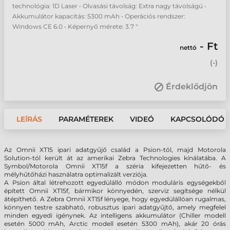
technológia: 1D Laser • Olvasási távolság: Extra nagy távolságú •
Akkumulátor kapacitás: 5300 mAh • Operációs rendszer:
Windows CE 6.0 • Képernyő mérete: 3.7 "
- Ft
nettó
(
-
)
Érdeklődjön
LEÍRÁS
PARAMÉTEREK
VIDEÓ
KAPCSOLÓDÓ 
Az Omnii XT15 ipari adatgyűjő család a Psion-tól, majd Motorola
Solution-tól került át az amerikai Zebra Technologies kínálatába. A
Symbol/Motorola Omnii XT15f a széria kifejezetten hűtő- és
mélyhűtőházi használatra optimalizált verziója.
A Psion által létrehozott egyedülálló módon moduláris egységekből
épített Omnii XT15f, bármikor könnyedén, szerviz segítsége nélkül
átépíthető. A Zebra Omnii XT15f lényege, hogy egyedülállóan rugalmas,
könnyen testre szabható, robusztus ipari adatgyűjtő, amely megfelel
minden egyedi igénynek. Az intelligens akkumulátor (Chiller modell
esetén 5000 mAh, Arctic modell esetén 5300 mAh), akár 20 órás