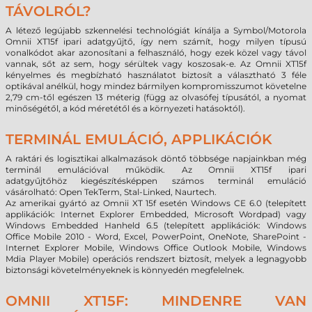
TÁVOLRÓL?
A létező legújabb szkennelési technológiát kínálja a Symbol/Motorola
Omnii XT15f ipari adatgyűjtő, így nem számít, hogy milyen típusú
vonalkódot akar azonosítani a felhasználó, hogy ezek közel vagy távol
vannak, sőt az sem, hogy sérültek vagy koszosak-e. Az Omnii XT15f
kényelmes és megbízható használatot biztosít a választható 3 féle
optikával anélkül, hogy mindez bármilyen kompromisszumot követelne
2,79 cm-től egészen 13 méterig (függ az olvasófej típusától, a nyomat
minőségétől, a kód méretétől és a környezeti hatásoktól).
TERMINÁL EMULÁCIÓ, APPLIKÁCIÓK
A raktári és logisztikai alkalmazások döntő többsége napjainkban még
terminál emulációval működik. Az Omnii XT15f ipari
adatgyűjtőhöz
kiegészítésképpen
számos terminál emuláció
vásárolható: Open TekTerm, Stal-Linked, Naurtech.
Az amerikai gyártó az Omnii XT 15f esetén Windows CE 6.0 (telepített
applikációk: Internet Explorer Embedded, Microsoft Wordpad) vagy
Windows Embedded Hanheld 6.5 (telepített applikációk: Windows
Office Mobile 2010 - Word, Excel, PowerPoint, OneNote, SharePoint -
Internet Explorer Mobile, Windows Office Outlook Mobile, Windows
Mdia Player Mobile) operációs rendszert biztosít, melyek a legnagyobb
biztonsági követelményeknek is könnyedén megfelelnek.
OMNII XT15F: MINDENRE VAN