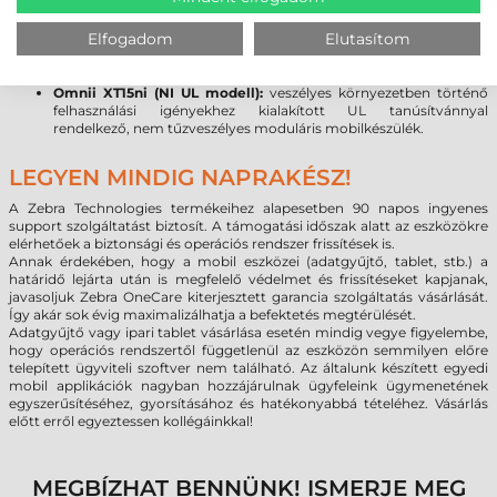
Omnii XT15 (Standard modell):
raktártechnika, ipar, gyártás
Omnii XT15f (Chiller modell):
hűtőházi alkalmazásokhoz (fűtött
Elfogadom
Elutasítom
vonalkód olvasó ablak: -20°C-tól, +50°C-ig)
Omnii XT15f (Arctic modell):
mélyhűtőházi alkalmazásokhoz
(fűtött kijelző és vonalkód olvasó ablak: -30°C-tól, +50°C-ig)
Omnii XT15ni (NI UL modell):
veszélyes környezetben történő
felhasználási igényekhez kialakított UL tanúsítvánnyal
rendelkező, nem tűzveszélyes moduláris mobilkészülék.
LEGYEN MINDIG NAPRAKÉSZ!
A Zebra Technologies termékeihez alapesetben 90 napos ingyenes
support szolgáltatást biztosít. A támogatási időszak alatt az eszközökre
elérhetőek a biztonsági és operációs rendszer frissítések is.
Annak érdekében, hogy a mobil eszközei (adatgyűjtő, tablet, stb.) a
határidő lejárta után is megfelelő védelmet és frissítéseket kapjanak,
javasoljuk Zebra OneCare kiterjesztett garancia szolgáltatás vásárlását.
Így akár sok évig maximalizálhatja a befektetés megtérülését.
Adatgyűjtő vagy ipari tablet vásárlása esetén mindig vegye figyelembe,
hogy operációs rendszertől függetlenül az eszközön semmilyen előre
telepített ügyviteli szoftver nem található. Az általunk készített egyedi
mobil applikációk nagyban hozzájárulnak ügyfeleink ügymenetének
egyszerűsítéséhez, gyorsításához és hatékonyabbá tételéhez. Vásárlás
előtt erről egyeztessen kollégáinkkal!
MEGBÍZHAT BENNÜNK! ISMERJE MEG