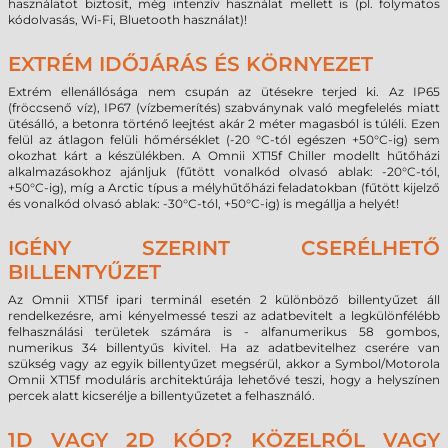
használatot biztosít, még intenzív használat mellett is (pl. folymatos
kódolvasás, Wi-Fi, Bluetooth használat)!
EXTRÉM IDŐJÁRÁS ÉS KÖRNYEZET
Extrém ellenállósága nem csupán az ütésekre terjed ki. Az IP65
(fröccsenő víz), IP67 (vízbemerítés) szabványnak való megfelelés miatt
ütésálló, a betonra történő leejtést akár 2 méter magasból is túléli. Ezen
felül az átlagon felüli hőmérséklet (-20 °C-tól egészen +50°C-ig) sem
okozhat kárt a készülékben. A Omnii XT15f Chiller modellt hűtőházi
alkalmazásokhoz ajánljuk (fűtött vonalkód olvasó ablak: -20°C-tól,
+50°C-ig), míg a Arctic típus a mélyhűtőházi feladatokban (fűtött kijelző
és vonalkód olvasó ablak: -30°C-tól, +50°C-ig) is megállja a helyét!
IGÉNY SZERINT CSERÉLHETŐ
BILLENTYŰZET
Az Omnii XT15f ipari terminál esetén 2 különböző billentyűzet áll
rendelkezésre, ami kényelmessé teszi az adatbevitelt a legkülönfélébb
felhasználási területek számára is - alfanumerikus 58 gombos,
numerikus 34 billentyűs kivitel. Ha az adatbevitelhez cserére van
szükség vagy az egyik billentyűzet megsérül, akkor a Symbol/Motorola
Omnii XT15f moduláris architektúrája lehetővé teszi, hogy a helyszínen
percek alatt kicserélje a billentyűzetet a felhasználó.
1D VAGY 2D KÓD? KÖZELRŐL VAGY