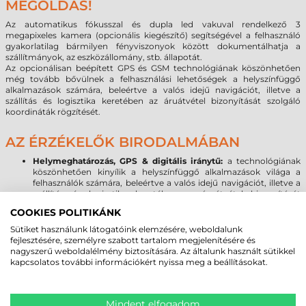
MEGOLDÁS!
Az automatikus fókusszal és dupla led vakuval rendelkező 3
megapixeles kamera (opcionális kiegészítő) segítségével a felhasználó
gyakorlatilag bármilyen fényviszonyok között dokumentálhatja a
szállítmányok, az eszközállomány, stb. állapotát.
Az opcionálisan beépített GPS és GSM technológiának köszönhetően
még tovább bővülnek a felhasználási lehetőségek a helyszínfüggő
alkalmazások számára, beleértve a valós idejű navigációt, illetve a
szállítás és logisztika keretében az áruátvétel bizonyítását szolgáló
koordináták rögzítését.
AZ ÉRZÉKELŐK BIRODALMÁBAN
Helymeghatározás, GPS & digitális iránytű:
a technológiának
köszönhetően kinyílik a helyszínfüggő alkalmazások világa a
felhasználók számára, beleértve a valós idejű navigációt, illetve a
szállítás és logisztika keretében az áruátvétel bizonyítását
szolgáló koordináták rögzítését.
COOKIES POLITIKÁNK
Mozgás-, gyorsulás érzékelés:
a beépített szenzor lehetővé teszi
a Symbol/Motorola Omnii XT15f ipari adatgyűjtő számára a
Sütiket használunk látogatóink elemzésére, weboldalunk
gyorsulásérzékelő üzleti szintű implementációját valamint a
fejlesztésére, személyre szabott tartalom megjelenítésére és
mozgás alapú alkalmazások használatát, beleértve a dinamikus
nagyszerű weboldalélmény biztosítására. Az általunk használt sütikkel
képernyő tájolást.
kapcsolatos további információkért nyissa meg a beállításokat.
FŐBB OMNII XT MODELLEK:
Mindent elfogadom