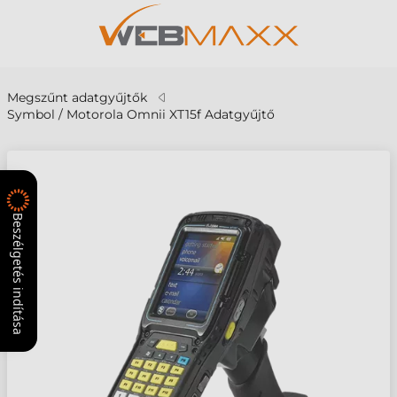
Megszűnt adatgyűjtők
Symbol / Motorola Omnii XT15f Adatgyűjtő
Beszélgetés indítása