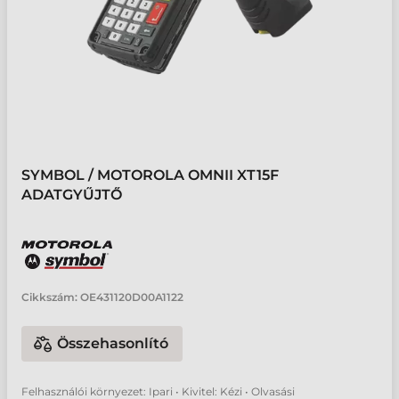
SYMBOL / MOTOROLA OMNII XT15F
ADATGYŰJTŐ
Cikkszám:
OE431120D00A1122
Összehasonlító
Felhasználói környezet: Ipari • Kivitel: Kézi • Olvasási