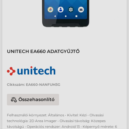
UNITECH EA660 ADATGYŰJTŐ
Cikkszám:
EA660-NANFUM3G
Összehasonlító
Felhasználói környezet: Általános • Kivitel: Kézi • Olvasási
technológia: 2D Area Imager • Olvasási távolság: Közepes
távolságú • Operációs rendszer: Android 13 • Képernyő mérete: 6