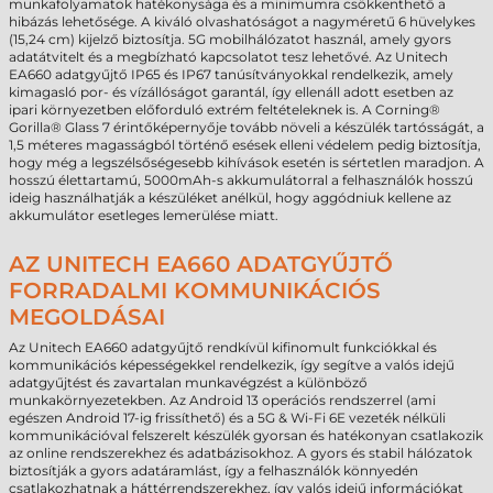
munkafolyamatok hatékonysága és a minimumra csökkenthető a
hibázás lehetősége. A kiváló olvashatóságot a nagyméretű 6 hüvelykes
(15,24 cm) kijelző biztosítja. 5G mobilhálózatot használ, amely gyors
adatátvitelt és a megbízható kapcsolatot tesz lehetővé. Az Unitech
EA660 adatgyűjtő IP65 és IP67 tanúsítványokkal rendelkezik, amely
kimagasló por- és vízállóságot garantál, így ellenáll adott esetben az
ipari környezetben előforduló extrém feltételeknek is. A Corning®
Gorilla® Glass 7 érintőképernyője tovább növeli a készülék tartósságát, a
1,5 méteres magasságból történő esések elleni védelem pedig biztosítja,
hogy még a legszélsőségesebb kihívások esetén is sértetlen maradjon. A
hosszú élettartamú, 5000mAh-s akkumulátorral a felhasználók hosszú
ideig használhatják a készüléket anélkül, hogy aggódniuk kellene az
akkumulátor esetleges lemerülése miatt.
AZ UNITECH EA660 ADATGYŰJTŐ
FORRADALMI KOMMUNIKÁCIÓS
MEGOLDÁSAI
Az Unitech EA660 adatgyűjtő rendkívül kifinomult funkciókkal és
kommunikációs képességekkel rendelkezik, így segítve a valós idejű
adatgyűjtést és zavartalan munkavégzést a különböző
munkakörnyezetekben. Az Android 13 operációs rendszerrel (ami
egészen Android 17-ig frissíthető) és a 5G & Wi-Fi 6E vezeték nélküli
kommunikációval felszerelt készülék gyorsan és hatékonyan csatlakozik
az online rendszerekhez és adatbázisokhoz. A gyors és stabil hálózatok
biztosítják a gyors adatáramlást, így a felhasználók könnyedén
csatlakozhatnak a háttérrendszerekhez, így valós idejű információkat