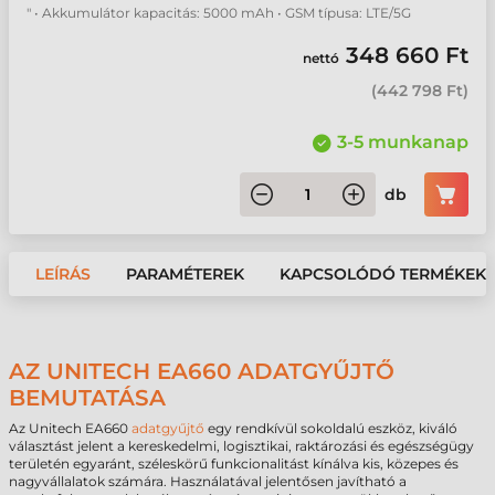
" • Akkumulátor kapacitás: 5000 mAh • GSM típusa: LTE/5G
348 660 Ft
nettó
(
442 798 Ft
)
3-5 munkanap
db
LEÍRÁS
PARAMÉTEREK
KAPCSOLÓDÓ TERMÉKEK
AZ UNITECH EA660 ADATGYŰJTŐ
BEMUTATÁSA
Az Unitech EA660
adatgyűjtő
egy rendkívül sokoldalú eszköz, kiváló
választást jelent a kereskedelmi, logisztikai, raktározási és egészségügy
területén egyaránt, széleskörű funkcionalitást kínálva kis, közepes és
nagyvállalatok számára. Használatával jelentősen javítható a