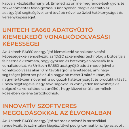
kapva a készletállományról. Emellett az online megrendelések gyors és
zökkenőmentes feldolgozása is könnyedén megvalósítható az
adatgyűjtő segítségével, ami tovább növeli az üzleti hatékonyságot és
versenyképességet.
UNITECH EA660 ADATGYŰJTŐ
KIEMELKEDŐ VONALKÓDOLVASÁSI
KÉPESSÉGEI
Az Unitech EA660 adatgyűjtő kiemelkedő vonalkódolvasási
képességekkel rendelkezik, az 1D/2D szkennelési technológia biztosítja a
felhasználók számára, hogy gyorsan és hatékonyan olvassák le a
vonalkódokat. Az Unitech EA660 adatgyűjtő adott modelljeivel a
vonalkódolvasás akár 10 m távolságról is lehetséges, ami nagy
segítséget jelenthet például a nagyobb méretű raktárakban, és
nagymértékben növelheti a dolgozók hatékonyságát és produktivitását.
Ennek segítségével nagy távolságokról is könnyedén leolvashatják a
dolgozók a vonalkódokat anélkül, hogy közvetlenül a termékek
közelében kellene tartózkodniuk.
INNOVATÍV SZOFTVERES
MEGOLDÁSOKKAL AZ ÉLVONALBAN
Az Unitech EA660 adatgyűjtő számos opcionális tartozékkal
rendelkezik, és számtalan kiegészítővel pedig kompatibilis, így az adott