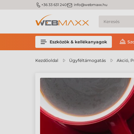
m_phone
m_email
+36 33 631 240
info@webmaxx.hu
Eszközök & kellékanyagok
Sz
Kezdőoldal
Ügyféltámogatás
Akció, P