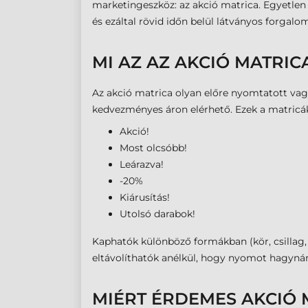
marketingeszköz: az akció matrica. Egyetlen
és ezáltal rövid időn belül látványos forg
MI AZ AZ AKCIÓ MATRIC
Az akció matrica olyan előre nyomtatott vag
kedvezményes áron elérhető. Ezek a matricák g
Akció!
Most olcsóbb!
Leárazva!
-20%
Kiárusítás!
Utolsó darabok!
Kaphatók különböző formákban (kör, csillag, 
eltávolíthatók anélkül, hogy nyomot hagyná
MIÉRT ÉRDEMES AKCIÓ 