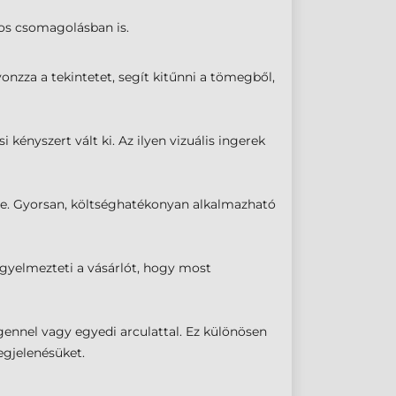
pos csomagolásban is.
onzza a tekintetet, segít kitűnni a tömegből,
kényszert vált ki. Az ilyen vizuális ingerek
re. Gyorsan, költséghatékonyan alkalmazható
igyelmezteti a vásárlót, hogy most
ennel vagy egyedi arculattal. Ez különösen
egjelenésüket.