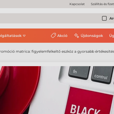
Kapcsolat
Szállítás és fize
Ar
olgáltatások
Akció
Újdonságok
Üg
romóció matrica: figyelemfelkeltő eszköz a gyorsabb értékesíté