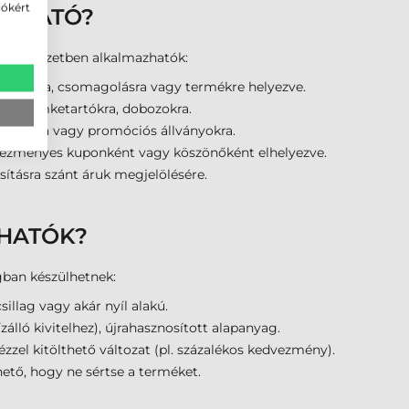
iókért
ÁLHATÓ?
i környezetben alkalmazhatók:
k
: polcra, csomagolásra vagy termékre helyezve.
re, címketartókra, dobozokra.
dobozára vagy promóciós állványokra.
vezményes kuponként vagy köszönőként elhelyezve.
usításra szánt áruk megjelölésére.
PHATÓK?
gban készülhetnek:
csillag vagy akár nyíl alakú.
ízálló kivitelhez), újrahasznosított alapanyag.
ézzel kitölthető változat (pl. százalékos kedvezmény).
ető, hogy ne sértse a terméket.