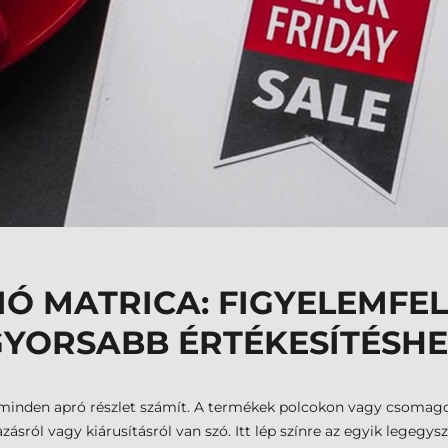
IÓ MATRICA: FIGYELEMFEL
GYORSABB ÉRTÉKESÍTÉSHE
 minden apró részlet számít. A termékek polcokon vagy csomago
azásról vagy kiárusításról van szó. Itt lép színre az egyik legeg