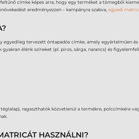
 feltűnő címke képes arra, hogy egy terméket a tömegből kiemel
alomnövekedést eredményezzen – kampányra szabva,
egyedi matric
A?
y egyedileg tervezett öntapadós címke, amely egyértelműen és 
yakran élénk színeket (pl. piros, sárga, narancs) és figyelemfelk
téglalap), ragaszthatók közvetlenül a termékre, polccímkére va
nak.
MATRICÁT HASZNÁLNI?