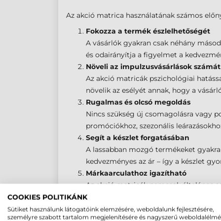
Az akció matrica használatának számos előny
Fokozza a termék észlelhetőségét
A vásárlók gyakran csak néhány másodpe
és odairányítja a figyelmet a kedvezm
Növeli az impulzusvásárlások számát
Az akció matricák pszichológiai hatássa
növelik az esélyét annak, hogy a vásárl
Rugalmas és olcsó megoldás
Nincs szükség új csomagolásra vagy po
promóciókhoz, szezonális leárazásokho
Segít a készlet forgatásában
A lassabban mozgó termékeket gyakran a
kedvezményes az ár – így a készlet gyo
Márkaarculathoz igazítható
Az akció matricák nemcsak általános s
fontos a márkatudatos kereskedők szám
COOKIES POLITIKÁNK
Sütiket használunk látogatóink elemzésére, weboldalunk fejlesztésére,
személyre szabott tartalom megjelenítésére és nagyszerű weboldalélm