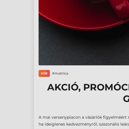
HÍR
matrica
AKCIÓ, PROMÓC
A mai versenypiacon a vásárlók figyelméért
ha ideiglenes kedvezményről, szezonális leár