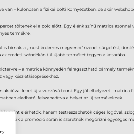
e van – különösen a fizikai bolti környezetben, de akár websho
rcet töltenek el a polc előtt. Egy élénk színű matrica azonnal v
ényes termékre.
l is bírnak: a „most érdemes megvenni” üzenet sürgetést, döntési 
ó az eredeti szándékán túl újabb terméket tegyen a kosarába.
lctervre – a matrica könnyedén felragasztható bármely termék
z vagy készletkisöprésekhez.
kcióval lehet újra vonzóvá tenni. Egy jól elhelyezett matrica f
rsabban eladható, felszabadítva a helyet az új termékeknek.
ablonként elérhetők, hanem testreszabhatók céges logóval, szlog
ára, akik a promóció során is szeretnék megőrizni egységes m
ény