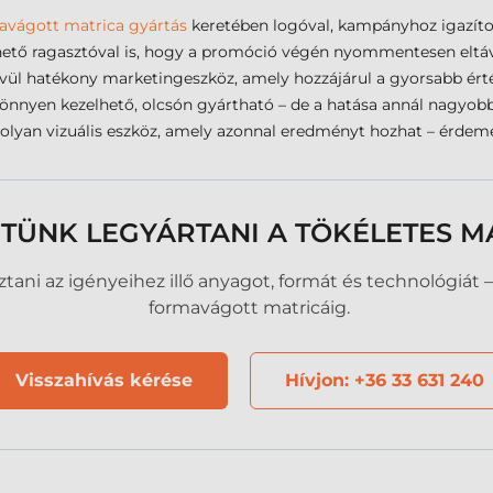
avágott matrica gyártás
keretében logóval, kampányhoz igazíto
edhető ragasztóval is, hogy a promóció végén nyommentesen eltáv
vül hatékony marketingeszköz, amely hozzájárul a gyorsabb érték
 könnyen kezelhető, olcsón gyártható – de a hatása annál nagyobb
olyan vizuális eszköz, amely azonnal eredményt hozhat – érdemes
TÜNK LEGYÁRTANI A TÖKÉLETES M
ani az igényeihez illő anyagot, formát és technológiát – a
formavágott matricáig.
Visszahívás kérése
Hívjon: +36 33 631 240