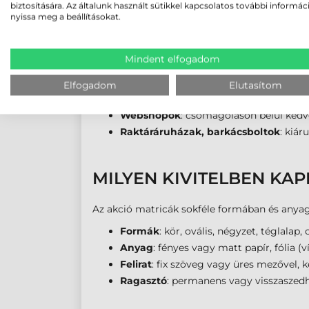
biztosítására. Az általunk használt sütikkel kapcsolatos további informác
HOL ÉS HOGYAN HASZN
nyissa meg a beállításokat.
Az akció matricák szinte minden értékesítés
Mindent elfogadom
Szupermarketek, drogériák, kisbolto
Ruházati és cipőboltok:
akasztócímkék
Elfogadom
Elutasítom
Elektronikai üzletek
: műszaki cikkek 
Webshopok
: csomagoláson belül ked
Raktáráruházak, barkácsboltok
: kiár
MILYEN KIVITELBEN KA
Az akció matricák sokféle formában és anya
Formák
: kör, ovális, négyzet, téglalap, 
Anyag
: fényes vagy matt papír, fólia (v
Felirat
: fix szöveg vagy üres mezővel, k
Ragasztó
: permanens vagy visszaszedh