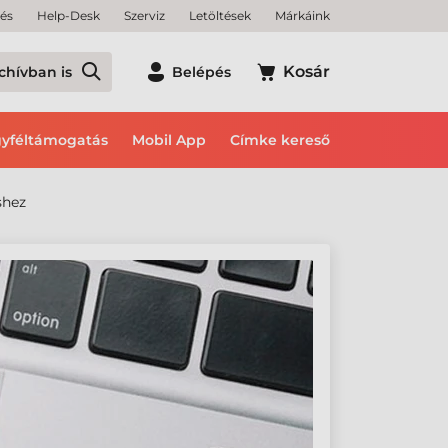
tés
Help-Desk
Szerviz
Letöltések
Márkáink
Kosár
chívban is
Belépés
yféltámogatás
Mobil App
Címke kereső
shez