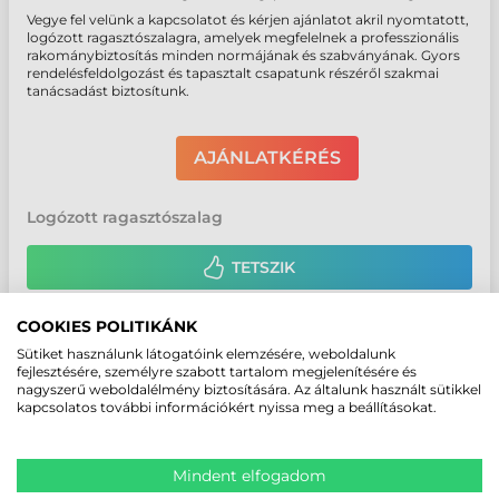
Vegye fel velünk a kapcsolatot és kérjen ajánlatot akril nyomtatott,
logózott ragasztószalagra, amelyek megfelelnek a professzionális
rakománybiztosítás minden normájának és szabványának. Gyors
rendelésfeldolgozást és tapasztalt csapatunk részéről szakmai
tanácsadást biztosítunk.
AJÁNLATKÉRÉS
Logózott ragasztószalag
TETSZIK
COOKIES POLITIKÁNK
Megosztom
Sütiket használunk látogatóink elemzésére, weboldalunk
fejlesztésére, személyre szabott tartalom megjelenítésére és
nagyszerű weboldalélmény biztosítására. Az általunk használt sütikkel
HOZZÁSZÓLÁSOK
kapcsolatos további információkért nyissa meg a beállításokat.
HOZZÁSZÓLOK
Mindent elfogadom