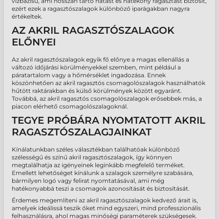
vízbázisú, ami hosszan tartó hatást és hatékony ragasztást biztosít,
ezért ezek a ragasztószalagok különböző iparágakban nagyra
értékeltek.
AZ AKRIL RAGASZTÓSZALAGOK
ELŐNYEI
Az akril ragasztószalagok egyik fő előnye a magas ellenállás a
változó időjárási körülményekkel szemben, mint például a
páratartalom vagy a hőmérséklet ingadozása. Ennek
köszönhetően az akril ragasztós csomagolószalagok használhatók
hűtött raktárakban és külső körülmények között egyaránt.
Továbbá, az akril ragasztós csomagolószalagok erősebbek más, a
piacon elérhető csomagolószalagoknál.
TEGYE PRÓBÁRA NYOMTATOTT AKRIL
RAGASZTÓSZALAGJAINKAT
Kínálatunkban széles választékban találhatóak különböző
szélességű és színű akril ragasztószalagok, így könnyen
megtalálhatja az igényeinek leginkább megfelelő terméket.
Emellett lehetőséget kínálunk a szalagok személyre szabására,
bármilyen logó vagy felirat nyomtatásával, ami még
hatékonyabbá teszi a csomagok azonosítását és biztosítását.
Érdemes megemlíteni az akril ragasztószalagok kedvező árait is,
amelyek ideálissá teszik őket mind egyszeri, mind professzionális
felhasználásra, ahol magas minőségi paraméterek szükségesek.