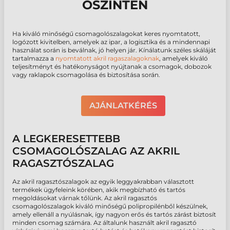
ŐSZINTÉN
Ha kiváló minőségű csomagolószalagokat keres nyomtatott,
logózott kivitelben, amelyek az ipar, a logisztika és a mindennapi
használat során is beválnak, jó helyen jár. Kínálatunk széles skáláját
tartalmazza a
nyomtatott akril ragaszalagoknak
, amelyek kiváló
teljesítményt és hatékonyságot nyújtanak a csomagok, dobozok
vagy raklapok csomagolása és biztosítása során.
AJÁNLATKÉRÉS
A LEGKERESETTEBB
CSOMAGOLÓSZALAG AZ AKRIL
RAGASZTÓSZALAG
Az akril ragasztószalagok az egyik leggyakrabban választott
termékek ügyfeleink körében, akik megbízható és tartós
megoldásokat várnak tőlünk. Az akril ragasztós
csomagolószalagok kiváló minőségű polipropilénből készülnek,
amely ellenáll a nyúlásnak, így nagyon erős és tartós zárást biztosít
minden csomag számára. Az általunk használt akril ragasztó