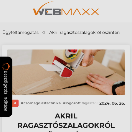
Ügyféltámogatás
Akril ragasztószalagokról őszintén
Beszélgetés indítása
2024. 06. 26.
HÍR
csomagolástechnika
logózott ragasztószalag
AKRIL
RAGASZTÓSZALAGOKRÓL