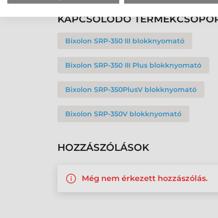
KAPCSOLÓDÓ TERMÉKCSOPO
Bixolon SRP-350 III blokknyomató
Bixolon SRP-350 III Plus blokknyomató
Bixolon SRP-350PlusV blokknyomató
Bixolon SRP-350V blokknyomató
HOZZÁSZÓLÁSOK
Még nem érkezett hozzászólás.