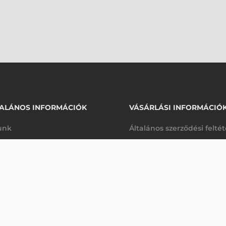
ALÁNOS INFORMÁCIÓK
VÁSÁRLÁSI INFORMÁCIÓ
unk
Általános szerződési felté
rhetőségek
Adatkezelési tájékoztató
arancia
Szállítási és fizetési feltét
K
Jogi nyilatkozat
káink
Elállás a szerződéstől
k végleges törlése
Utalásos fizetési lehetősé
p-Desk
Legyen viszonteladónk