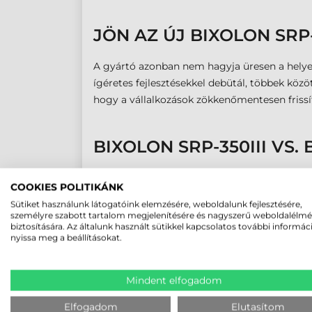
JÖN AZ ÚJ BIXOLON SR
A gyártó azonban nem hagyja üresen a helye
ígéretes fejlesztésekkel debütál, többek köz
hogy a vállalkozások zökkenőmentesen frissí
BIXOLON SRP-350III V
Alapvetően kijelenthetjük, hogy külső válto
COOKIES POLITIKÁNK
éven át kedvelt
Bixolon SRP-350III
típus is 1
Sütiket használunk látogatóink elemzésére, weboldalunk fejlesztésére,
180 dpi felbontású típus 250 mm/mp sebess
személyre szabott tartalom megjelenítésére és nagyszerű weboldalélm
biztosítására. Az általunk használt sütikkel kapcsolatos további informác
mm/mp-re.
nyissa meg a beállításokat.
Mindent elfogadom
Hírek
Elfogadom
Elutasítom