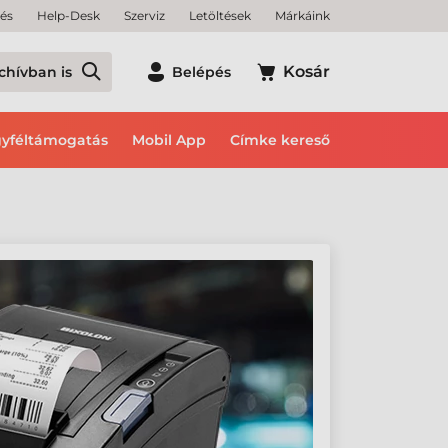
tés
Help-Desk
Szerviz
Letöltések
Márkáink
Kosár
chívban is
Belépés
yféltámogatás
Mobil App
Címke kereső