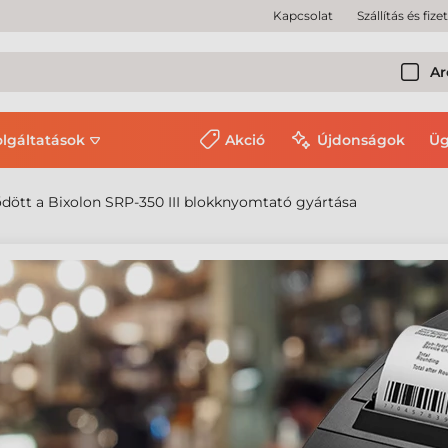
Kapcsolat
Szállítás és fize
Ar
olgáltatások
Akció
Újdonságok
Üg
ődött a Bixolon SRP-350 III blokknyomtató gyártása