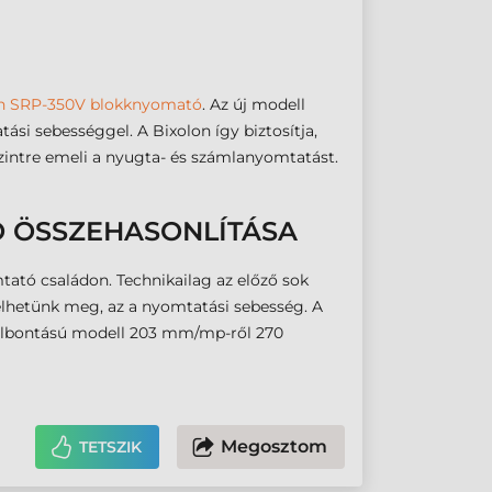
n SRP-350V blokknyomató
. Az új modell
si sebességgel. A Bixolon így biztosítja,
zintre emeli a nyugta- és számlanyomtatást.
TÓ ÖSSZEHASONLÍTÁSA
tató családon. Technikailag az előző sok
gyelhetünk meg, az a nyomtatási sebesség. A
felbontású modell 203 mm/mp-ről 270
Megosztom
TETSZIK