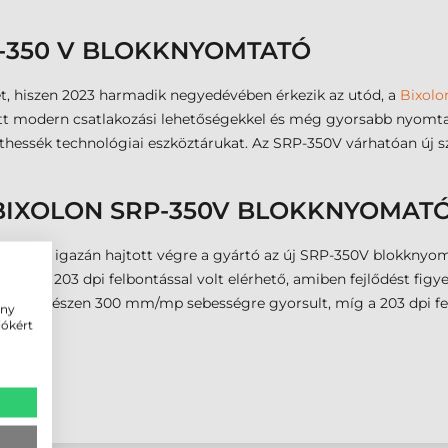
P-350 V BLOKKNYOMTATÓ
t, hiszen 2023 harmadik negyedévében érkezik az utód, a
Bixolo
ött modern csatlakozási lehetőségekkel és még gyorsabb nyomtatá
thessék technológiai eszköztárukat. Az SRP-350V várhatóan új s
S. BIXOLON SRP-350V BLOKKNYOMA
zást nem igazán hajtott végre a gyártó az új SRP-350V blokknyom
80 dpi és 203 dpi felbontással volt elérhető, amiben fejlődést fi
égről egészen 300 mm/mp sebességre gyorsult, míg a 203 dpi 
ény
iókért