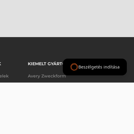
K
KIEMELT GYÁRTÓINK
Beszélgetés indítása
telek
Avery Zweckform
Datalogic
elek
Epson
Godex
Tezeko
g
TSC
Zebra