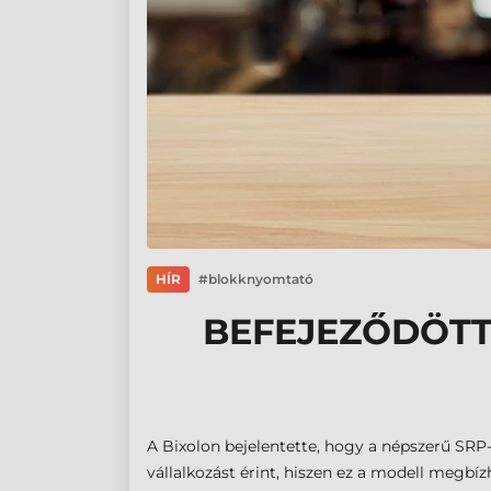
HÍR
blokknyomtató
BEFEJEZŐDÖTT
A Bixolon bejelentette, hogy a népszerű SRP-
vállalkozást érint, hiszen ez a modell megbí