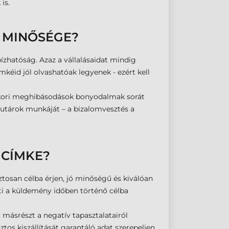
is.
 MINŐSÉGE?
zhatóság. Azaz a vállalásaidat mindig
éid jól olvashatóak legyenek - ezért kell
yakori meghibásodások bonyodalmak sorát
futárok munkáját – a bizalomvesztés a
GCÍMKE?
tosan célba érjen, jó minőségű és kiválóan
ti a küldemény időben történő célba
másrészt a negatív tapasztalatairól
os kiszállítását garantáló adat szerepeljen