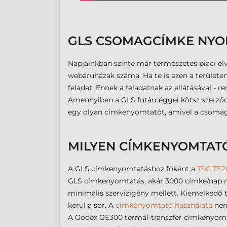
GLS CSOMAGCÍMKE NYOM
Napjainkban szinte már természetes piaci elv
webáruházak száma. Ha te is ezen a terület
feladat. Ennek a feladatnak az ellátásával - 
Amennyiben a GLS futárcéggel kötsz szerződést
egy olyan címkenyomtatót, amivel a csomag
MILYEN CÍMKENYOMTAT
A GLS címkenyomtatáshoz főként a
TSC TE2
GLS címkenyomtatás, akár 3000 címke/nap me
minimális szervizigény mellett. Kiemelkedő t
kerül a sor. A
címkenyomtató használata
nem
A Godex GE300 termál-transzfer címkenyomta