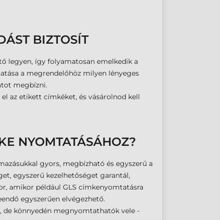
ÁST BIZTOSÍT
ető legyen, így folyamatosan emelkedik a
ttatása a megrendelőhöz milyen lényeges
atot megbízni.
el az etikett címkéket, és vásárolnod kell
MKE NYOMTATÁSÁHOZ?
lmazásukkal gyors, megbízható és egyszerű a
et, egyszerű kezelhetőséget garantál,
akkor, amikor például GLS címkenyomtatásra
teendő egyszerűen elvégezhető.
on, de könnyedén megnyomtathatók vele -