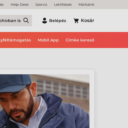
tés
Help-Desk
Szerviz
Letöltések
Márkáink
Kosár
chívban is
Belépés
yféltámogatás
Mobil App
Címke kereső