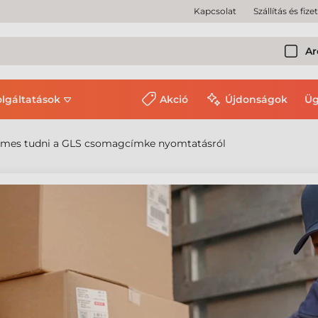
Kapcsolat
Szállítás és fize
Ar
olgáltatások
Akció
Újdonságok
Üg
emes tudni a GLS csomagcímke nyomtatásról