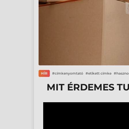
HÍR
címkenyomtató
etikett címke
haszno
MIT ÉRDEMES T