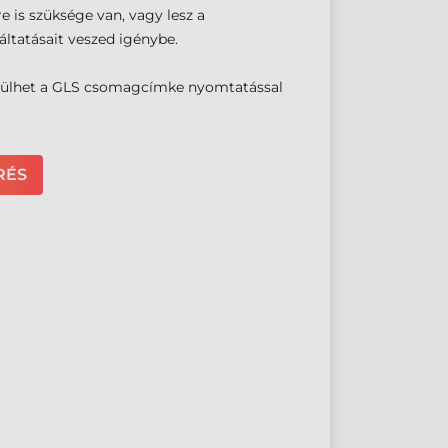
 is szüksége van, vagy lesz a
áltatásait veszed igénybe.
erülhet a GLS csomagcímke nyomtatással
RÉS