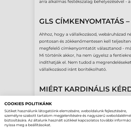
arra alkalmas festékszalag behelyezésével - a
GLS CÍMKENYOMTATÁS –
Ahhoz, hogy a vállalkozásod, webáruházad n
pontosan és zökkenőmentesen kell teljesíten
megfelelő címkenyomtatót választanod - másr
Mi történik akkor, ha nem ügyelsz a fentie
indíthatják el. Nem tudod a megrendeléseket
vállalkozásod iránt borítékolható.
MIÉRT KARDINÁLIS KÉR
A feladásra kerülő dobozok szortírozása a G
COOKIES POLITIKÁNK
olvasható GLS csomagcímke kell. Ha a címke 
Sütiket használunk látogatóink elemzésére, weboldalunk fejlesztésére,
személyre szabott tartalom megjelenítésére és nagyszerű weboldalélm
juttatását, ami egyaránt bosszantó lehet mi
biztosítására. Az általunk használt sütikkel kapcsolatos további informác
Egy csalódott megrendelőnél nincs rosszabb:
nyissa meg a beállításokat.
beszámolót tarthat az ismerőseinek is. Ezért