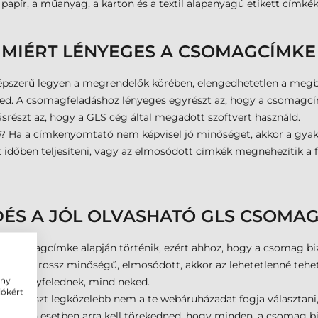
 papír, a műanyag, a karton és a textil alapanyagú etikett címkék 
 MIÉRT LÉNYEGES A CSOMAGCÍMKE
épszerű legyen a megrendelők körében, elengedhetetlen a megbí
ed. A csomagfeladáshoz lényeges egyrészt az, hogy a csomagcímk
észt az, hogy a GLS cég által megadott szoftvert használd.
kre? Ha a címkenyomtató nem képvisel jó minőséget, akkor a g
 időben teljesíteni, vagy az elmosódott címkék megnehezítik a 
DÉS A JÓL OLVASHATÓ GLS CSOMA
LS csomagcímke alapján történik, ezért ahhoz, hogy a csomag biz
sérült, rossz minőségű, elmosódott, akkor az lehetetlenné tehe
ény
nd az ügyfelednek, mind neked.
iókért
 egyrészt legközelebb nem a te webáruházadat fogja választani, 
 minden esetben arra kell törekedned, hogy minden, a csomag bizt