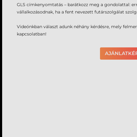
GLS címkenyomtatás – barátkozz meg a gondolattal: erre
vállalkozásodnak, ha a fent nevezett futárszolgálat szolg
Videónkban választ adunk néhány kérdésre, mely felm
kapcsolatban!
AJÁNLATKÉ