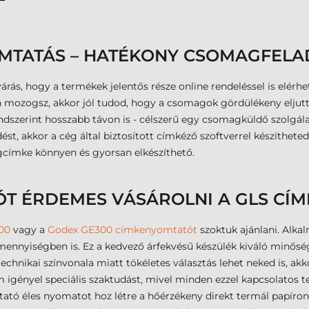
TATÁS – HATÉKONY CSOMAGFELAD
árás, hogy a termékek jelentős része online rendeléssel is elérh
en mozogsz, akkor jól tudod, hogy a csomagok gördülékeny elju
rendszerint hosszabb távon is - célszerű egy csomagküldő szolgál
, akkor a cég által biztosított címkéző szoftverrel készítheted 
címke könnyen és gyorsan elkészíthető.
ÓT ÉRDEMES VÁSÁROLNI A GLS CÍ
00
vagy a
Godex GE300 címkenyomtatót
szoktuk ajánlani. Alka
nnyiségben is. Ez a kedvező árfekvésű készülék kiváló minőség
echnikai színvonala miatt tökéletes választás lehet neked is, 
 igényel speciális szaktudást, mivel minden ezzel kapcsolatos 
tó éles nyomatot hoz létre a hőérzékeny direkt termál papír