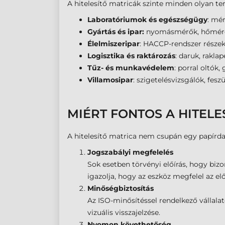
A hitelesítő matricák szinte minden olyan te
Laboratóriumok és egészségügy
: mé
Gyártás és ipar:
nyomásmérők, hőmérők,
Élelmiszeripar
: HACCP-rendszer része
Logisztika és raktározás
: daruk, rakla
Tűz- és munkavédelem
: porral oltók
Villamosipar
: szigetelésvizsgálók, fesz
MIÉRT FONTOS A HITELE
A hitelesítő matrica nem csupán egy papírdar
Jogszabályi megfelelés
Sok esetben törvényi előírás, hogy bizo
igazolja, hogy az eszköz megfelel az el
Minőségbiztosítás
Az ISO-minősítéssel rendelkező vállala
vizuális visszajelzése.
Nyomon követhetőség