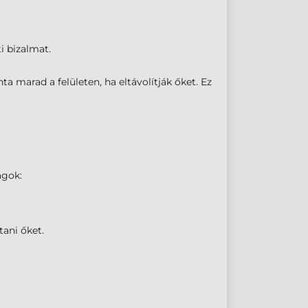
i bizalmat.
a marad a felületen, ha eltávolítják őket. Ez
agok:
ani őket.