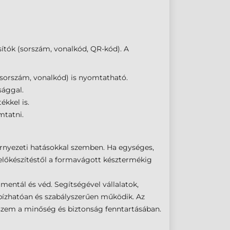
osítók (sorszám, vonalkód, QR-kód). A
(sorszám, vonalkód) is nyomtatható.
sággal.
kkel is.
mtatni.
rnyezeti hatásokkal szemben. Ha egységes,
 előkészítéstől a formavágott késztermékig
mentál és véd. Segítségével vállalatok,
bízhatóan és szabályszerűen működik. Az
ncszem a minőség és biztonság fenntartásában.