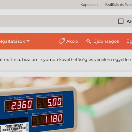
Kapcsolat
Szállítás és fize
Ar
olgáltatások
Akció
Újdonságok
Üg
ítő matrica: bizalom, nyomon követhetőség és védelem egyetle