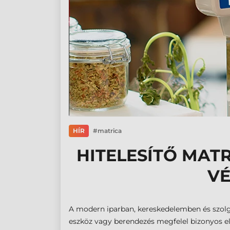
HÍR
matrica
HITELESÍTŐ MAT
VÉ
A modern iparban, kereskedelemben és szolgá
eszköz vagy berendezés megfelel bizonyos elő