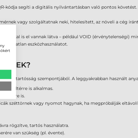
-kódja segíti a digitális nyilvántartásban való pontos követést.
mérnek vagy szolgáltatnak neki, hitelesített, az növeli a cég iránt
nkciókkal is el vannak látva – például VOID (érvénytelenségi) mint
jogosulatlan eszközhasználatot.
ény
iókért
ZÜLNEK?
sságú a tartósság szempontjából. A leggyakrabban használt any
ság, kültérre is alkalmas.
lületekre is.
cák széttörnek vagy nyomot hagynak, ha megpróbálják eltávolít
vra rögzítve, tartós használatra.
erére van szükség (pl. évente).