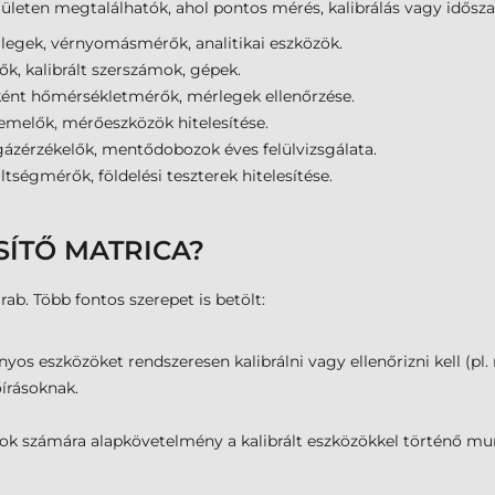
rületen megtalálhatók, ahol pontos mérés, kalibrálás vagy idősza
rlegek, vérnyomásmérők, analitikai eszközök.
 kalibrált szerszámok, gépek.
ként hőmérsékletmérők, mérlegek ellenőrzése.
pemelők, mérőeszközök hitelesítése.
, gázérzékelők, mentődobozok éves felülvizsgálata.
ültségmérők, földelési teszterek hitelesítése.
SÍTŐ MATRICA?
ab. Több fontos szerepet is betölt:
nyos eszközöket rendszeresen kalibrálni vagy ellenőrizni kell (pl
őírásoknak.
tok számára alapkövetelmény a kalibrált eszközökkel történő mun