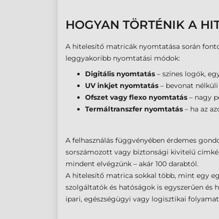
HOGYAN TÖRTÉNIK A HI
A hitelesítő matricák nyomtatása során fontos
leggyakoribb nyomtatási módok:
Digitális nyomtatás
– színes logók, eg
UV inkjet nyomtatás
– bevonat nélküli 
Ofszet vagy flexo nyomtatás
– nagy pé
Termáltranszfer nyomtatás
– ha az az
A felhasználás függvényében érdemes gondol
sorszámozott vagy biztonsági kivitelű címké
mindent elvégzünk – akár 100 darabtól.
A hitelesítő matrica sokkal több, mint egy e
szolgáltatók és hatóságok is egyszerűen és
ipari, egészségügyi vagy logisztikai folyama