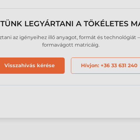
TÜNK LEGYÁRTANI A TÖKÉLETES M
ani az igényeihez illő anyagot, formát és technológiát – a
formavágott matricáig.
Visszahívás kérése
Hívjon: +36 33 631 240