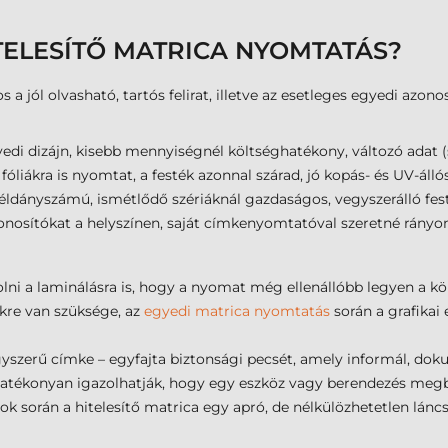
TELESÍTŐ MATRICA NYOMTATÁS?
 a jól olvasható, tartós felirat, illetve az esetleges egyedi azon
yedi dizájn, kisebb mennyiségnél költséghatékony, változó adat 
fóliákra is nyomtat, a festék azonnal szárad, jó kopás- és UV-álló
ldányszámú, ismétlődő szériáknál gazdaságos, vegyszerálló festé
onosítókat a helyszínen, saját címkenyomtatóval szeretné rányo
ni a laminálásra is, hogy a nyomat még ellenállóbb legyen a kö
kre van szüksége, az
egyedi matrica nyomtatás
során a grafikai
gyszerű címke – egyfajta biztonsági pecsét, amely informál, doku
 hatékonyan igazolhatják, hogy egy eszköz vagy berendezés meg
tok során a hitelesítő matrica egy apró, de nélkülözhetetlen lá