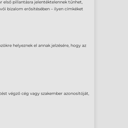
első pillantásra jelentéktelennek tűnhet,
vői bizalom erősítésében – ilyen címkéket
zökre helyeznek el annak jelzésére, hogy az
sítést végző cég vagy szakember azonosítóját,