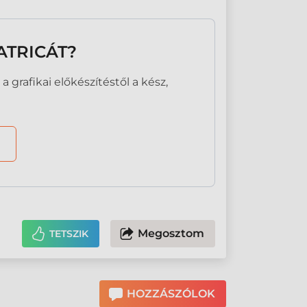
ATRICÁT?
 grafikai előkészítéstől a kész,
Megosztom
TETSZIK
HOZZÁSZÓLOK