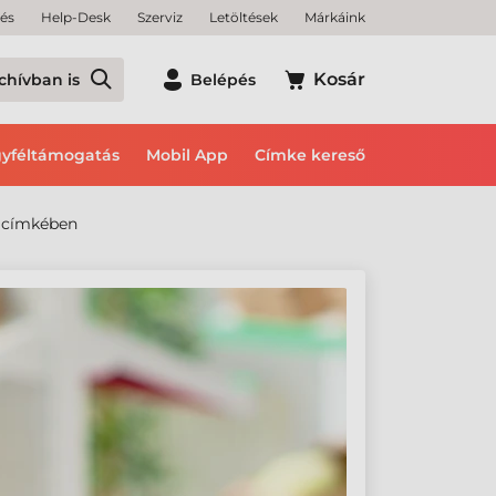
tés
Help-Desk
Szerviz
Letöltések
Márkáink
Kosár
chívban is
Belépés
yféltámogatás
Mobil App
Címke kereső
n címkében