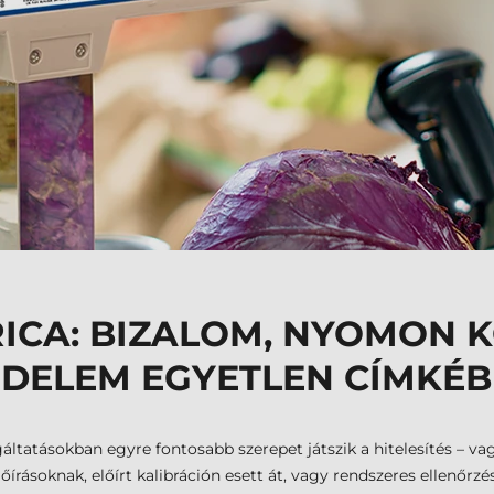
RICA: BIZALOM, NYOMON 
DELEM EGYETLEN CÍMKÉ
ltatásokban egyre fontosabb szerepet játszik a hitelesítés – va
írásoknak, előírt kalibráción esett át, vagy rendszeres ellenőrz