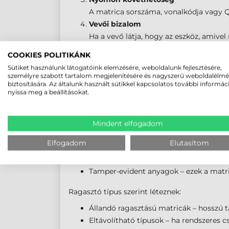
A matrica sorszáma, vonalkódja vagy QR
Vevői bizalom
Ha a vevő látja, hogy az eszköz, amivel 
Védelem a manipuláció ellen
COOKIES POLITIKÁNK
Egyes hitelesítő matricák biztonsági fu
Sütiket használunk látogatóink elemzésére, weboldalunk fejlesztésére,
megakadályozza a visszaéléseket vagy 
személyre szabott tartalom megjelenítésére és nagyszerű weboldalélm
biztosítására. Az általunk használt sütikkel kapcsolatos további informác
nyissa meg a beállításokat.
MILYEN ANYAGBÓL KÉS
Mindent elfogadom
A hitelesítő matricák alapanyaga kulcsfonto
Elfogadom
Elutasítom
Poliészter (PET) – nagy hő- és kopásálló
Vinil (PVC) – rugalmas, jól tapad ívelt fe
Tamper-evident anyagok – ezek a matri
Ragasztó típus szerint léteznek:
Állandó ragasztású matricák – hosszú tá
Eltávolítható típusok – ha rendszeres cs