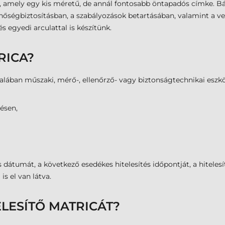
, amely egy kis méretű, de annál fontosabb öntapadós címke. Bár 
nőségbiztosításban, a szabályozások betartásában, valamint a ve
s egyedi arculattal is készítünk.
RICA?
talában műszaki, mérő-, ellenőrző- vagy biztonságtechnikai eszkö
ésen,
s dátumát, a következő esedékes hitelesítés időpontját, a hitele
s el van látva.
LESÍTŐ MATRICÁT?