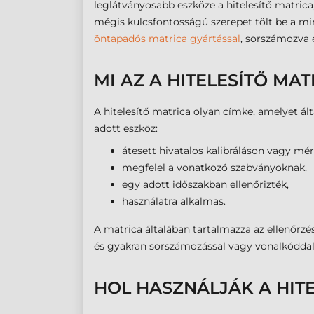
leglátványosabb eszköze a hitelesítő matrica
mégis kulcsfontosságú szerepet tölt be a mi
öntapadós matrica gyártással
, sorszámozva é
MI AZ A HITELESÍTŐ MAT
A hitelesítő matrica olyan címke, amelyet ál
adott eszköz:
átesett hivatalos kalibráláson vagy mér
megfelel a vonatkozó szabványoknak,
egy adott időszakban ellenőrizték,
használatra alkalmas.
A matrica általában tartalmazza az ellenőrzé
és gyakran sorszámozással vagy vonalkóddal i
HOL HASZNÁLJÁK A HITE