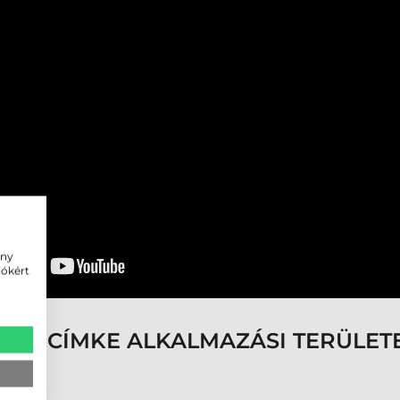
ény
iókért
LŐ CÍMKE ALKALMAZÁSI TERÜLETE