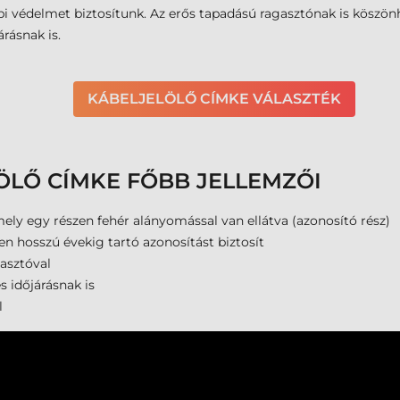
bbi védelmet biztosítunk. Az erős tapadású ragasztónak is köszön
rásnak is.
KÁBELJELÖLŐ CÍMKE VÁLASZTÉK
LŐ CÍMKE FŐBB JELLEMZŐI
mely egy részen fehér alányomással van ellátva (azonosító rész)
n hosszú évekig tartó azonosítást biztosít
asztóval
s időjárásnak is
l