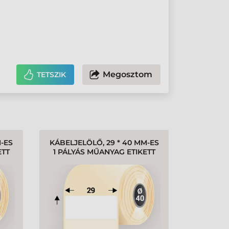
Megosztom
TETSZIK
M-ES
KÁBELJELÖLŐ, 29 * 40 MM-ES
ETT
1 PÁLYÁS MŰANYAG ETIKETT
RCS)
CÍMKE, SÖTÉT SZÍNŰ
Gyártó:
Tezeko
KÁBELEKHEZ (1250
CÍMKE/TEKERCS)