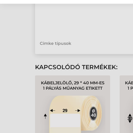
Kémcsövek, pipetták jelölésére
Címke típusok
KAPCSOLÓDÓ TERMÉKEK:
KÁBELJELÖLŐ, 29 * 40 MM-ES
KÁB
1 PÁLYÁS MŰANYAG ETIKETT
1 
CÍMKE, VILÁGOS SZÍNŰ
CÍ
Gyártó:
Tezeko
KÁBELEKHEZ (1250
CÍMKE/TEKERCS)