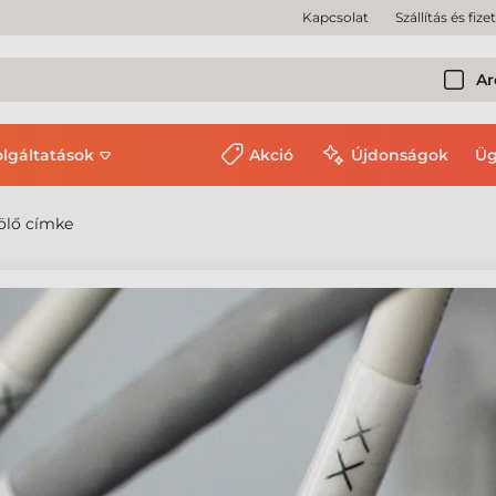
Kapcsolat
Szállítás és fize
Ar
olgáltatások
Akció
Újdonságok
Üg
lölő címke