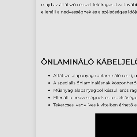
majd az átlátszó résszel felülragasztva tová
ellenáll a nedvességnek és a szélsőséges időjá
ÖNLAMINÁLÓ KÁBELJELÖ
Átlátszó alapanyag (önlamináló rész), 
A speciális önlaminálásnak köszönhetőe
Műanyag alapanyagból készül, erős rag
Ellenáll a nedvességnek és a szélsősége
Tekercses, vagy íves kivitelben érhető e