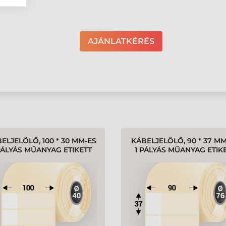
AJÁNLATKÉRÉS
ELJELÖLŐ, 100 * 30 MM-ES
KÁBELJELÖLŐ, 90 * 37 M
PÁLYÁS MŰANYAG ETIKETT
1 PÁLYÁS MŰANYAG ETIK
MKE (500 CÍMKE/TEKERCS)
CÍMKE (3000 CÍMKE/TEKE
Gyártó:
Tezeko
Gyártó:
Tezeko