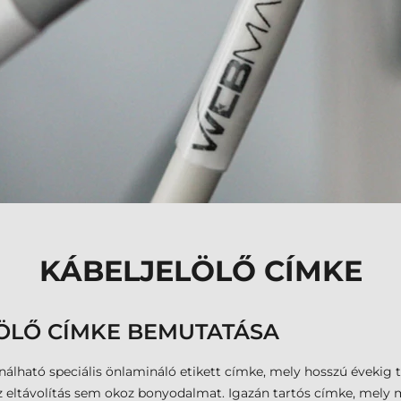
KÁBELJELÖLŐ CÍMKE
ÖLŐ CÍMKE BEMUTATÁSA
ználható speciális önlamináló etikett címke, mely hosszú évekig t
z eltávolítás sem okoz bonyodalmat. Igazán tartós címke, mely