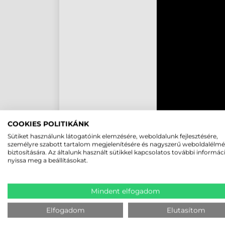
COOKIES POLITIKÁNK
Sütiket használunk látogatóink elemzésére, weboldalunk fejlesztésére,
személyre szabott tartalom megjelenítésére és nagyszerű weboldalélm
biztosítására. Az általunk használt sütikkel kapcsolatos további informác
nyissa meg a beállításokat.
ÖNLAMINÁLÓ KÁBELJELÖ
Mindent elfogadom
Elfogadom
Elutasítom
Kábelek, vezetékek, huzalok jelölésére