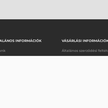
ALÁNOS INFORMÁCIÓK
VÁSÁRLÁSI INFORMÁCIÓ
unk
Általános szerződési felté
rhetőségek
Adatkezelési tájékoztató
arancia
Szállítási és fizetési feltét
K
Jogi nyilatkozat
káink
Elállás a szerződéstől
k végleges törlése
Utalásos fizetési lehetősé
p-Desk
Legyen viszonteladónk