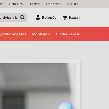
tés
Help-Desk
Szerviz
Letöltések
Márkáink
Kosár
chívban is
Belépés
yféltámogatás
Mobil App
Címke kereső