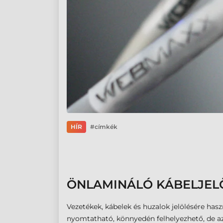
HÍR
címkék
ÖNLAMINÁLÓ KÁBELJEL
Vezetékek, kábelek és huzalok jelölésére has
nyomtatható, könnyedén felhelyezhető, de a