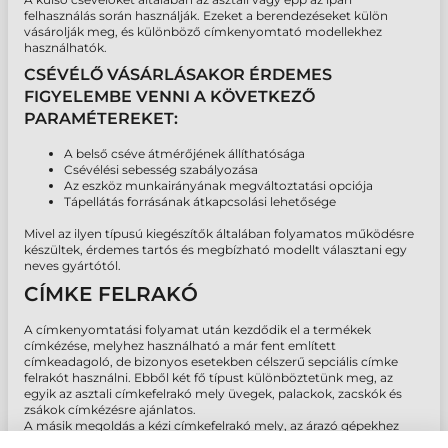
felhasználás során használják. Ezeket a berendezéseket külön
vásárolják meg, és különböző címkenyomtató modellekhez
használhatók.
CSÉVÉLŐ VÁSÁRLÁSAKOR ÉRDEMES
FIGYELEMBE VENNI A KÖVETKEZŐ
PARAMÉTEREKET:
A belső cséve átmérőjének állíthatósága
Csévélési sebesség szabályozása
Az eszköz munkairányának megváltoztatási opciója
Tápellátás forrásának átkapcsolási lehetősége
Mivel az ilyen típusú kiegészítők általában folyamatos működésre
készültek, érdemes tartós és megbízható modellt választani egy
neves gyártótól.
CÍMKE FELRAKÓ
A címkenyomtatási folyamat után kezdődik el a termékek
címkézése, melyhez használható a már fent említett
címkeadagoló, de bizonyos esetekben célszerű sepciális címke
felrakót használni. Ebből két fő típust különböztetünk meg, az
egyik az asztali címkefelrakó mely üvegek, palackok, zacskók és
zsákok címkézésre ajánlatos.
A másik megoldás a kézi címkefelrakó mely, az árazó gépekhez
hasonló elven működik.