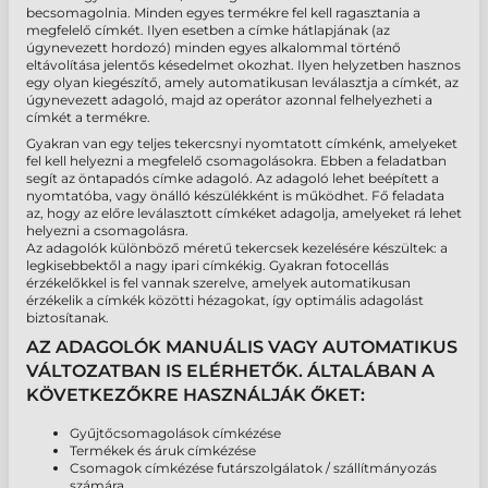
becsomagolnia. Minden egyes termékre fel kell ragasztania a
megfelelő címkét. Ilyen esetben a címke hátlapjának (az
úgynevezett hordozó) minden egyes alkalommal történő
eltávolítása jelentős késedelmet okozhat. Ilyen helyzetben hasznos
egy olyan kiegészítő, amely automatikusan leválasztja a címkét, az
úgynevezett adagoló, majd az operátor azonnal felhelyezheti a
címkét a termékre.
Gyakran van egy teljes tekercsnyi nyomtatott címkénk, amelyeket
fel kell helyezni a megfelelő csomagolásokra. Ebben a feladatban
segít az öntapadós címke adagoló. Az adagoló lehet beépített a
nyomtatóba, vagy önálló készülékként is működhet. Fő feladata
az, hogy az előre leválasztott címkéket adagolja, amelyeket rá lehet
helyezni a csomagolásra.
Az adagolók különböző méretű tekercsek kezelésére készültek: a
legkisebbektől a nagy ipari címkékig. Gyakran fotocellás
érzékelőkkel is fel vannak szerelve, amelyek automatikusan
érzékelik a címkék közötti hézagokat, így optimális adagolást
biztosítanak.
AZ ADAGOLÓK MANUÁLIS VAGY AUTOMATIKUS
VÁLTOZATBAN IS ELÉRHETŐK. ÁLTALÁBAN A
KÖVETKEZŐKRE HASZNÁLJÁK ŐKET:
Gyűjtőcsomagolások címkézése
Termékek és áruk címkézése
Csomagok címkézése futárszolgálatok / szállítmányozás
számára