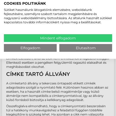
COOKIES POLITIKÁNK
VÁGÓ
Sütiket használunk látogatóink elemzésére, weboldalunk
fejlesztésére, személyre szabott tartalom megjelenítésére és
A címke vágó (angolul: cutter) egy másik komponens, amelyet
nagyszerű weboldalélmény biztosítására. Az általunk használt sütikkel
érdemes beépíteni a címkenyomtatóba. A címke tekercsek
kapcsolatos további információkért nyissa meg a beállításokat.
darabolására szolgáló kiegészítő bizonyos címkenyomtatókba
utólag is beépíthető, míg sok esetben már ilyen kivitelű modell
vásárlása szükséges. A vágó általában guillotine formájában van,
és tálcával együtt kapható. A nyomtató elülső részére szereljük.
Mindent elfogadom
Minden vágási paramétert a nyomtató szoftver opcióiban állítunk
be.
Elfogadom
Elutasítom
Fontos megjegyezni, hogy a vágót olyan címkék vágására kell
használni, amelyek nem tartalmaznak ragasztót, vagy olyan
címkék esetében, ahol az élek nem érintkeznek a ragasztóréteggel.
Ellenkező esetben a pengéken felgyülemlő ragasztó elakadhat és
meghibásodást okozhat.
CÍMKE TARTÓ ÁLLVÁNY
A címketartó állvány a tekercses öntapadó etikett címkék
adagolására szolgál a nyomtató felé. Különösen hasznos abban az
esetben, ha a használt címke belső magátmérője vagy külső
átmérője nem kompatibilis a címkenyomtatóval, így az állvány
külső forrásból biztosítja a kellékanyag adagolását.
Összefoglalva elmondható, hogy a címkenyomtató beszerzésén
túl a hatékony munkavégzéshez a feladattól függően többféle
kiegészítőre is szükség lehet. Ha azonban a cikk nem válaszolta