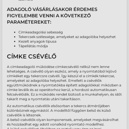
ADAGOLÓ VÁSÁRLÁSAKOR ÉRDEMES
FIGYELEMBE VENNI A KÖVETKEZŐ
PARAMÉTEREKET:
Címkeadagolási sebesség
Tekercsek szélessége, amelyeket az adagolóba helyezhet
Kezelt anyagok típusa
Tápellátás módja
CÍMKE CSÉVÉLŐ
A címkeadagoló működése címkecsévélő nélkül nem lenne
lehetséges. A csévélő olyan eszköz, amely a nyomtatóból kijövő
címkéket egy tekercsre csévéli. Így készül el a címkék tekercse,
amelyeket az adagolóba helyezhet. Emellett a csévélők
együttműködnek a nyomtatókba épített adagolókkal: miközben a
címke leválik és az operátorhoz kerül, a hordozó automatikusan
felcsévélődik. Ez a működés rendet biztosít a munkahelyen, és időt
takarít meg a nyomtatás utáni takarításon.
Az automatikus csévélők elsősorban a tekercs átmérőjében
különböznek egymástól. A modelltől függően belső és külső
csévélők is léteznek.
A belső csévélők olyan komponensek, amelyeket megvásárolhat
és hozzáadhat egy adott vonalkód nyomtató modellhez.
A külső csévélőket általában az asztali vagy épp az ipari