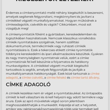
Érdemes a címkenyomtató mellé néhány kiegészítőt is beszerezni,
amelyek segítenek felgyorsítani, megkönnyíteni és javítani a
címkékkel végzett munkafolyamatokat. Hogyan működnek a
címkeadagolók, csévélők és vágók? Cikkünkben, most ezt
vizsgáljuk meg!
A címkenyomtatók főként a gyártásban, kereskedelemben és
logisztikában használatosak. Nemcsak klasszikus vonalkódos
címkék nyomtatására szolgálnak, hanem szállítási
dokumentumok, termékcímkék vagy ruházati címkék
nyomtatására is. Ezek a tekercses etikett címke nyomtatók
többnyire kereskedelmi és ipari alkalmazásokra készültek. Gyakran
és nagy mennyiségben nyomtatnak velük, ezért a címke
nyomtatónak fel kell készülnie a folyamatos és hatékony
munkavégzésre. A címkékkel végzett munkát kiegészítő
tartozékok is segítik, amelyek felgyorsítják és javítják a
munkafolyamatok hatékonyságát. Ezek közé tartoznak a
címke
adagoló
, a
címke csévélő
, a
címke felrakó
és
címke tartó állvány
.
CÍMKE ADAGOLÓ
A címkék kezelése nem ér véget a nyomtatásukkal. Az öntapadós
címkét le kell választani és rá kell helyezni egy adott termékre vagy
árura. Ezek az apró műveletek végső soron jelentősen
meghosszabbíthatják a munkaidőt. Képzelje el azt a helyzetet,
amikor egy raktárosnak/csomagolónak több száz terméket kell