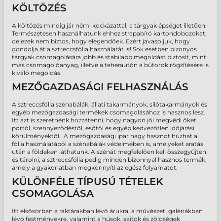
KÖLTÖZÉS
A költözés mindig jár némi kockázattal, a tárgyak épséget illetően.
Természetesen használhatunk ehhez strapabíró kartondobozokat,
de ezek nem biztos, hogy elegendőek. Ezért javasoljuk, hogy
gondolja át a sztreccsfólia használatát is! Sok esetben bizonyos
tárgyak csomagolására jobb és stabilabb megoldást biztosít, mint
más csomagolóanyag, illetve a teherautón a bútorok rögzítésére is
kiváló megoldás.
MEZŐGAZDASÁGI FELHASZNÁLÁS
A sztreccsfólia szénabálák, állati takarmányok, silótakarmányok és
egyéb mezőgazdasági termékek csomagolásához is hasznos lesz.
Itt azt is szeretnénk hozzátenni, hogy nagyon jól megvédi őket
portól, szennyeződéstől, esőtől és egyéb kedvezőtlen időjárási
körülményektől. A mezőgazdasági ipar nagy hasznot húzhat a
fólia használatából a szénabálák védelmében is, amelyeket aratás
után a földeken láthatunk. A szénát megfelelően kell összegyűjteni
és tárolni, a sztreccsfólia pedig minden bizonnyal hasznos termék,
amely a gyakorlatban megkönnyíti az egész folyamatot.
KÜLÖNFÉLE TÍPUSÚ TÉTELEK
CSOMAGOLÁSA
Itt elsősorban a raktárakban lévő árukra, a művészeti galériákban
lévő festményekre, valamint a húsok, sajtok és zöldségek