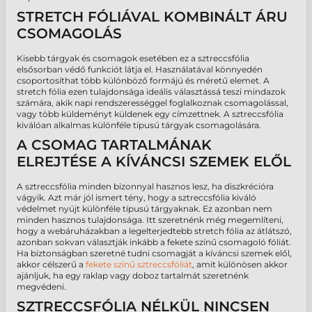
STRETCH FÓLIÁVAL KOMBINÁLT ÁRU
CSOMAGOLÁS
Kisebb tárgyak és csomagok esetében ez a sztreccsfólia
elsősorban védő funkciót látja el. Használatával könnyedén
csoportosíthat több különböző formájú és méretű elemet. A
stretch fólia ezen tulajdonsága ideális választássá teszi mindazok
számára, akik napi rendszerességgel foglalkoznak csomagolással,
vagy több küldeményt küldenek egy címzettnek. A sztreccsfólia
kiválóan alkalmas különféle típusú tárgyak csomagolására.
A CSOMAG TARTALMÁNAK
ELREJTÉSE A KÍVÁNCSI SZEMEK ELŐL
A sztreccsfólia minden bizonnyal hasznos lesz, ha diszkrécióra
vágyik. Azt már jól ismert tény, hogy a sztreccsfólia kiváló
védelmet nyújt különféle típusú tárgyaknak. Ez azonban nem
minden hasznos tulajdonsága. Itt szeretnénk még megemlíteni,
hogy a webáruházakban a legelterjedtebb stretch fólia az átlátszó,
azonban sokvan választják inkább a fekete színű csomagoló fóliát.
Ha biztonságban szeretné tudni csomagját a kíváncsi szemek elől,
akkor célszerű a
fekete színű sztreccsfóliát
, amit különösen akkor
ajánljuk, ha egy raklap vagy doboz tartalmát szeretnénk
megvédeni.
SZTRECCSFÓLIA NÉLKÜL NINCSEN