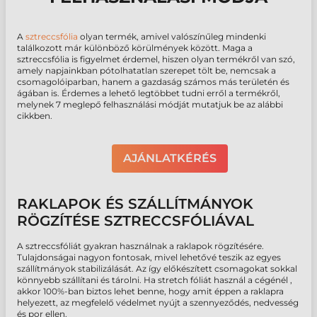
A
sztreccsfólia
olyan termék, amivel valószínűleg mindenki
találkozott már különböző körülmények között. Maga a
sztreccsfólia is figyelmet érdemel, hiszen olyan termékről van szó,
amely napjainkban pótolhatatlan szerepet tölt be, nemcsak a
csomagolóiparban, hanem a gazdaság számos más területén és
ágában is. Érdemes a lehető legtöbbet tudni erről a termékről,
melynek 7 meglepő felhasználási módját mutatjuk be az alábbi
cikkben.
AJÁNLATKÉRÉS
RAKLAPOK ÉS SZÁLLÍTMÁNYOK
RÖGZÍTÉSE SZTRECCSFÓLIÁVAL
A sztreccsfóliát gyakran használnak a raklapok rögzítésére.
Tulajdonságai nagyon fontosak, mivel lehetővé teszik az egyes
szállítmányok stabilizálását. Az így előkészített csomagokat sokkal
könnyebb szállítani és tárolni. Ha stretch fóliát használ a cégénél ,
akkor 100%-ban biztos lehet benne, hogy amit éppen a raklapra
helyezett, az megfelelő védelmet nyújt a szennyeződés, nedvesség
és por ellen.