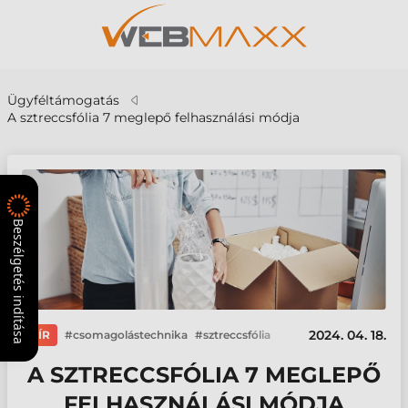
Ügyféltámogatás
A sztreccsfólia 7 meglepő felhasználási módja
Beszélgetés indítása
2024. 04. 18.
HÍR
csomagolástechnika
sztreccsfólia
A SZTRECCSFÓLIA 7 MEGLEPŐ
FELHASZNÁLÁSI MÓDJA