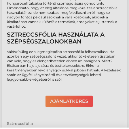
hungarocell tálcákra történő csomagolására gondolunk.
Elmondható, hogy ez elég általános megközelítés a sztreccsfólia
használatához, de nem szabad megfeledkezni arról, hogy ez
nagyon fontos például azoknak a vállalkozóknak, akiknek a
kínálatában vannak különféle termékek, amelyeket eljuttatnak a
vásárlóhoz.
SZTRECCSFÓLIA HASZNÁLATA A
SZÉPSÉGSZALONOKBAN
Valószínűleg ez a legmeglepőbb sztreccsfólia felhasználása. Ha
azonban egy szépségszalont vezet, akkor tökéletesen tisztában
van vele, hogy ez elengedhetetlen ebben az iparágban. Miért?
Elsősorban hajolajozásra és testtekercselésre. Ekkor a
készítményekben lévő anyagok sokkal jobban hatnak. A kezelések
során az ügyfél kényelméről és a tevékenységek lehető
leggyorsabb elvégzéséről is szól.
AJÁNLATKÉRÉS
Sztreccsfólia