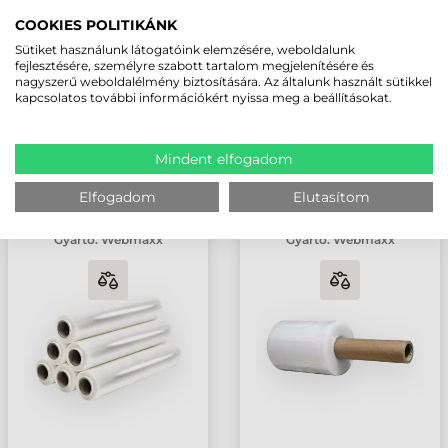
COOKIES POLITIKÁNK
TETSZIK
Sütiket használunk látogatóink elemzésére, weboldalunk
fejlesztésére, személyre szabott tartalom megjelenítésére és
Megosztom
nagyszerű weboldalélmény biztosítására. Az általunk használt sütikkel
kapcsolatos további információkért nyissa meg a beállításokat.
KAPCSOLÓDÓ TERMÉKEK:
Mindent elfogadom
KÉZI STRECH FÓLIA
KÉZI, NYELES STRECH
Elfogadom
Elutasítom
(SZTRECCSFÓLIA),
FÓLIA
TRANSZPARENS, 500
(SZTRECCSFÓLIA),
Gyártó:
Webmaxx
Gyártó:
Webmaxx
MM / 23 Μ
TRANSZPARENS, 100
MM / 23 Μ / 140 M