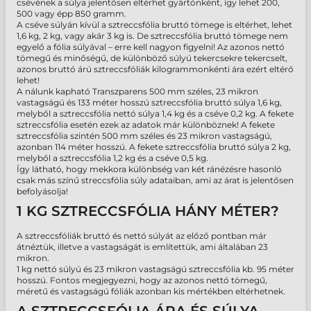
csévének a súlya jelentősen eltérhet gyártónként, így lehet 200,
500 vagy épp 850 gramm.
A cséve súlyán kívül a sztreccsfólia bruttó tömege is eltérhet, lehet
1,6 kg, 2 kg, vagy akár 3 kg is. De sztreccsfólia bruttó tömege nem
egyelő a fólia súlyával – erre kell nagyon figyelni! Az azonos nettó
tömegű és minőségű, de különböző súlyú tekercsekre tekercselt,
azonos bruttó árú sztreccsfóliák kilogrammonkénti ára ezért eltérő
lehet!
A nálunk kapható Transzparens 500 mm széles, 23 mikron
vastagságú és 133 méter hosszú sztreccsfólia bruttó súlya 1,6 kg,
melyből a sztreccsfólia nettó súlya 1,4 kg és a cséve 0,2 kg. A fekete
sztreccsfólia esetén ezek az adatok már különböznek! A fekete
sztreccsfólia szintén 500 mm széles és 23 mikron vastagságú,
azonban 114 méter hosszú. A fekete sztreccsfólia bruttó súlya 2 kg,
melyből a sztreccsfólia 1,2 kg és a cséve 0,5 kg.
Így látható, hogy mekkora különbség van két ránézésre hasonló
csak más színű streccsfólia súly adataiban, ami az árat is jelentősen
befolyásolja!
1 KG SZTRECCSFÓLIA HÁNY MÉTER?
A sztreccsfóliák bruttó és nettó súlyát az előző pontban már
átnéztük, illetve a vastagságát is említettük, ami általában 23
mikron.
1 kg nettó súlyú és 23 mikron vastagságú sztreccsfólia kb. 95 méter
hosszú. Fontos megjegyezni, hogy az azonos nettó tömegű,
méretű és vastagságú fóliák azonban kis mértékben eltérhetnek.