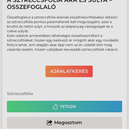
A SZTRECCSFÓLIA ÁRA ÉS SÚLYA –
ÖSSZEFOGLALÓ
Összefoglalva a sztreccsfólia árainak összehasonlításakor először
az sztreccsfólia pontos paramétereit kell megvizsgálni, azaz a
bruttó és nettó súlyt, a hosszát az alapanyag vastagságát és a
cséve súlyát.
Ezen adatok ismeretében lehetséges összehasonlítani a
sztreccsfóiákat, hiszen egy kedvező ár mögött akár egy rövidebb
fólia is lehet, ami alapján akár épp nem az év üzletét köti meg
vásárlás esetén, hiszen valójában kevesebb sztreccsfóliát vásárol.
AJÁNLATKÉRÉS
Sztreccsfólia
TETSZIK
Megosztom