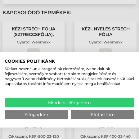
KAPCSOLÓDÓ TERMÉKEK:
KÉZI STRECH FÓLIA
KÉZI, NYELES STRECH
(SZTRECCSFÓLIA),
FÓLIA
TRANSZPARENS, 500
(SZTRECCSFÓLIA),
Gyártó:
Webmaxx
Gyártó:
Webmaxx
MM / 23 Μ
TRANSZPARENS, 100
MM / 23 Μ / 140 M
COOKIES POLITIKÁNK
Sütiket használunk látogatóink elemzésére, weboldalunk
fejlesztésére, személyre szabott tartalom megjelenítésére és
nagyszerű weboldalélmény biztosítására. Az általunk használt sütikkel
kapcsolatos további információkért nyissa meg a beállításokat.
Mindent elfogadom
Elfogadom
Elutasítom
2 710 Ft
460 Ft
nettó
nettó
(
3 442 Ft
)
(
584 Ft
)
Cikkszám:
KSF-500-23-120
Cikkszám:
KSF-100-23-140