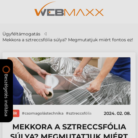
Ügyféltámogatás
Mekkora a sztreccsfólia súlya? Megmutatjuk miért fontos ez!
Beszélgetés indítása
2024. 02. 08.
HÍR
csomagolástechnika
sztreccsfólia
MEKKORA A SZTRECCSFÓLIA
SÚLYA? MEGMUTATJUK MIÉRT