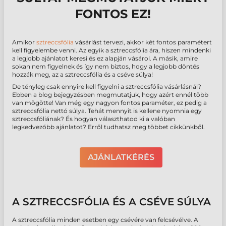
FONTOS EZ!
Amikor
sztreccsfólia
vásárlást tervezi, akkor két fontos paramétert
kell figyelembe venni. Az egyik a sztreccsfólia ára, hiszen mindenki
a legjobb ajánlatot keresi és ez alapján vásárol. A másik, amire
sokan nem figyelnek és így nem biztos, hogy a legjobb döntés
hozzák meg, az a sztreccsfólia és a cséve súlya!
De tényleg csak ennyire kell figyelni a sztreccsfólia vásárlásnál?
Ebben a blog bejegyzésben megmutatjuk, hogy azért ennél több
van mögötte! Van még egy nagyon fontos paraméter, ez pedig a
sztreccsfólia nettó súlya. Tehát mennyit is kellene nyomnia egy
sztreccsfóliának? És hogyan választhatod ki a valóban
legkedvezőbb ajánlatot? Erről tudhatsz meg többet cikkünkből.
AJÁNLATKÉRÉS
A SZTRECCSFÓLIA ÉS A CSÉVE SÚLYA
A sztreccsfólia minden esetben egy csévére van felcsévélve. A