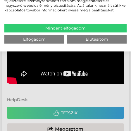
fejlesztésére, személyre szabott tartalom megjelenítésére és
nagyszerű weboldalélmény biztosítására. Az általunk használt sütikkel
kapcsolatos további információkért nyissa meg a beállításokat.
Mindent elfogadom
Elfogadom
Elutasítom
HelpDesk
TETSZIK
Megosztom