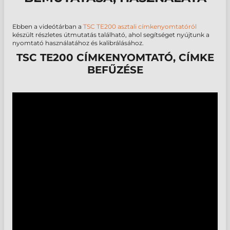
Ebben a videótárban a
TSC TE200 asztali címkenyomtatóról
készült részletes útmutatás található, ahol segítséget nyújtunk a
nyomtató használatához és kalibrálásához.
TSC TE200 CÍMKENYOMTATÓ, CÍMKE
BEFŰZÉSE