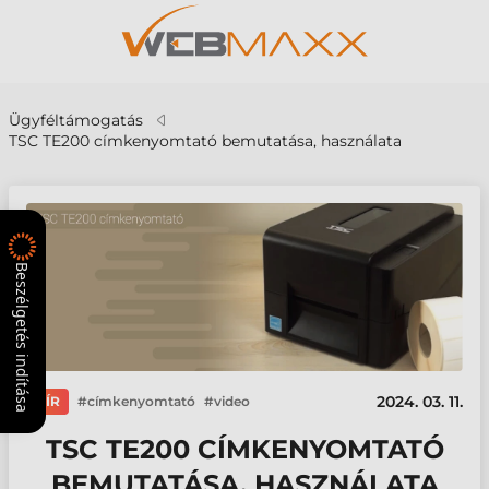
Ügyféltámogatás
TSC TE200 címkenyomtató bemutatása, használata
Beszélgetés indítása
2024. 03. 11.
HÍR
címkenyomtató
video
TSC TE200 CÍMKENYOMTATÓ
BEMUTATÁSA, HASZNÁLATA