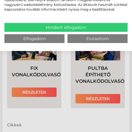
VONALKÓDOLVASÓ
nagyszerű weboldalélmény biztosítására. Az általunk használt sütikkel
kapcsolatos további információkért nyissa meg a beállításokat.
RÉSZLETEK
RÉSZLETEK
Mindent elfogadom
Elfogadom
Elutasítom
FIX
PULTBA
VONALKÓDOLVASÓ
ÉPÍTHETŐ
VONALKÓDOLVASÓ
RÉSZLETEK
RÉSZLETEK
Cikkek