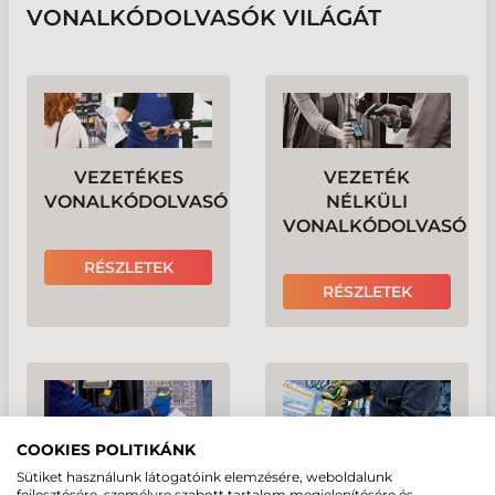
VONALKÓDOLVASÓK VILÁGÁT
VEZETÉKES
VEZETÉK
VONALKÓDOLVASÓ
NÉLKÜLI
VONALKÓDOLVASÓ
RÉSZLETEK
RÉSZLETEK
COOKIES POLITIKÁNK
IPARI VEZETÉKES
IPARI VEZETÉK
Sütiket használunk látogatóink elemzésére, weboldalunk
VONALKÓDOLVASÓ
NÉLKÜLI
fejlesztésére, személyre szabott tartalom megjelenítésére és