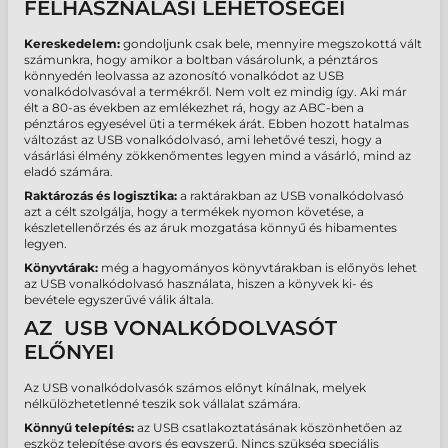
FELHASZNÁLÁSI LEHETŐSÉGEI
Kereskedelem:
gondoljunk csak bele, mennyire megszokottá vált
számunkra, hogy amikor a boltban vásárolunk, a pénztáros
könnyedén leolvassa az azonosító vonalkódot az USB
vonalkódolvasóval a termékről. Nem volt ez mindig így. Aki már
élt a 80-as években az emlékezhet rá, hogy az ABC-ben a
pénztáros egyesével üti a termékek árát. Ebben hozott hatalmas
változást az USB vonalkódolvasó, ami lehetővé teszi, hogy a
vásárlási élmény zökkenőmentes legyen mind a vásárló, mind az
eladó számára.
Raktározás és logisztika:
a raktárakban az USB vonalkódolvasó
azt a célt szolgálja, hogy a termékek nyomon követése, a
készletellenőrzés és az áruk mozgatása könnyű és hibamentes
legyen.
Könyvtárak:
még a hagyományos könyvtárakban is előnyös lehet
az USB vonalkódolvasó használata, hiszen a könyvek ki- és
bevétele egyszerűvé válik általa.
AZ USB VONALKÓDOLVASÓT
ELŐNYEI
Az USB vonalkódolvasók számos előnyt kínálnak, melyek
nélkülözhetetlenné teszik sok vállalat számára.
Könnyű telepítés:
az USB csatlakoztatásának köszönhetően az
eszköz telepítése gyors és egyszerű. Nincs szükség speciális