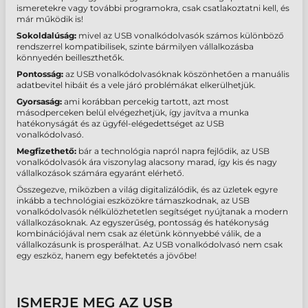
ismeretekre vagy további programokra, csak csatlakoztatni kell, és
már működik is!
Sokoldalúság:
mivel az USB vonalkódolvasók számos különböző
rendszerrel kompatibilisek, szinte bármilyen vállalkozásba
könnyedén beilleszthetők.
Pontosság:
az USB vonalkódolvasóknak köszönhetően a manuális
adatbevitel hibáit és a vele járó problémákat elkerülhetjük.
Gyorsaság:
ami korábban percekig tartott, azt most
másodperceken belül elvégezhetjük, így javítva a munka
hatékonyságát és az ügyfél-elégedettséget az USB
vonalkódolvasó.
Megfizethető:
bár a technológia napról napra fejlődik, az USB
vonalkódolvasók ára viszonylag alacsony marad, így kis és nagy
vállalkozások számára egyaránt elérhető.
Összegezve, miközben a világ digitalizálódik, és az üzletek egyre
inkább a technológiai eszközökre támaszkodnak, az USB
vonalkódolvasók nélkülözhetetlen segítséget nyújtanak a modern
vállalkozásoknak. Az egyszerűség, pontosság és hatékonyság
kombinációjával nem csak az életünk könnyebbé válik, de a
vállalkozásunk is prosperálhat. Az USB vonalkódolvasó nem csak
egy eszköz, hanem egy befektetés a jövőbe!
ISMERJE MEG AZ USB