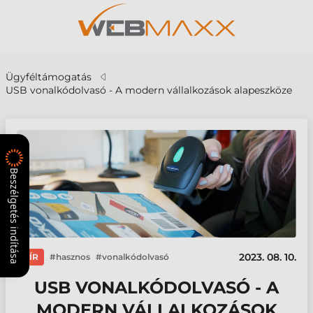
Ügyféltámogatás
USB vonalkódolvasó - A modern vállalkozások alapeszköze
Beszélgetés indítása
2023. 08. 10.
HÍR
hasznos
vonalkódolvasó
USB VONALKÓDOLVASÓ - A
MODERN VÁLLALKOZÁSOK