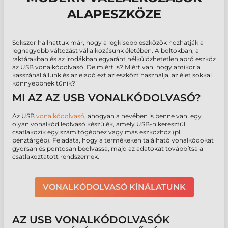
ALAPESZKÖZE
Sokszor hallhattuk már, hogy a legkisebb eszközök hozhatják a
legnagyobb változást vállalkozásunk életében. A boltokban, a
raktárakban és az irodákban egyaránt nélkülözhetetlen apró eszköz
az USB vonalkódolvasó. De miért is? Miért van, hogy amikor a
kasszánál állunk és az eladó ezt az eszközt használja, az élet sokkal
könnyebbnek tűnik?
MI AZ AZ USB VONALKÓDOLVASÓ?
Az USB
vonalkódolvasó
, ahogyan a nevében is benne van, egy
olyan vonalkód leolvasó készülék, amely USB-n keresztül
csatlakozik egy számítógéphez vagy más eszközhöz (pl.
pénztárgép). Feladata, hogy a termékeken található vonalkódokat
gyorsan és pontosan beolvassa, majd az adatokat továbbítsa a
csatlakoztatott rendszernek.
VONALKÓDOLVASÓ KÍNÁLATUNK
AZ USB VONALKÓDOLVASÓK