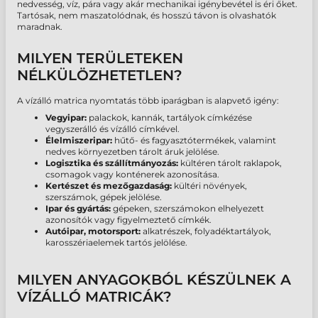
nedvesség, víz, pára vagy akár mechanikai igénybevétel is éri őket.
Tartósak, nem maszatolódnak, és hosszú távon is olvashatók
maradnak.
MILYEN TERÜLETEKEN
NÉLKÜLÖZHETETLEN?
A vízálló matrica nyomtatás több iparágban is alapvető igény:
Vegyipar:
palackok, kannák, tartályok címkézése
vegyszerálló és vízálló címkével.
Élelmiszeripar:
hűtő- és fagyasztótermékek, valamint
nedves környezetben tárolt áruk jelölése.
Logisztika és szállítmányozás:
kültéren tárolt raklapok,
csomagok vagy konténerek azonosítása.
Kertészet és mezőgazdaság:
kültéri növények,
szerszámok, gépek jelölése.
Ipar és gyártás:
gépeken, szerszámokon elhelyezett
azonosítók vagy figyelmeztető címkék.
Autóipar, motorsport:
alkatrészek, folyadéktartályok,
karosszériaelemek tartós jelölése.
MILYEN ANYAGOKBÓL KÉSZÜLNEK A
VÍZÁLLÓ MATRICÁK?