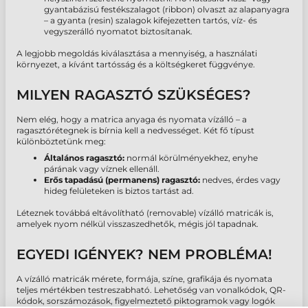
gyantabázisú festékszalagot (ribbon) olvaszt az alapanyagra
– a gyanta (resin) szalagok kifejezetten tartós, víz- és
vegyszerálló nyomatot biztosítanak.
A legjobb megoldás kiválasztása a mennyiség, a használati
környezet, a kívánt tartósság és a költségkeret függvénye.
MILYEN RAGASZTÓ SZÜKSÉGES?
Nem elég, hogy a matrica anyaga és nyomata vízálló – a
ragasztórétegnek is bírnia kell a nedvességet. Két fő típust
különböztetünk meg:
Általános ragasztó:
normál körülményekhez, enyhe
párának vagy víznek ellenáll.
Erős tapadású (permanens) ragasztó:
nedves, érdes vagy
hideg felületeken is biztos tartást ad.
Léteznek továbbá eltávolítható (removable) vízálló matricák is,
amelyek nyom nélkül visszaszedhetők, mégis jól tapadnak.
EGYEDI IGÉNYEK? NEM PROBLÉMA!
A vízálló matricák mérete, formája, színe, grafikája és nyomata
teljes mértékben testreszabható. Lehetőség van vonalkódok, QR-
kódok, sorszámozások, figyelmeztető piktogramok vagy logók