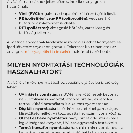
A vízálló matricákhoz jellemzően szintetikus anyagokat
használnak:
Vinil (PVC):
rugalmas, strapabíró, kültéren is jól teljesít.
PE (polietilén) vagy PP (polipropilén):
vegyszerálló,
hűtőtűrő címkézéshez is ideális.
PET (poliészter):
kimagasló hőtűrés, karcállóság és
tartósság jellemzi.
A matrica anyagának kiválasztása mindig az adott környezeti és
ipari követelményekhez igazodik. Tekercses kivitelben ezek az
anyagok
műanyag etikett címkeként
raktárról is elérhetők.
MILYEN NYOMTATÁSI TECHNOLÓGIÁK
HASZNÁLHATÓK?
A vízálló címkék nyomtatásához speciális eljárásokra is szükség
lehet:
UV inkjet nyomtatás:
az UV-fényre kötő festék bevonat
nélküli fóliákra is nyomtat, azonnal szárad, és rendkívül
tartós, kültéri használatra is alkalmas nyomatot ad.
Digitális nyomtatás:
kis és közepes tételnél gazdaságos,
kliséköltség nélkül, változó adattal (sorszám, vonalkód) is.
Ofszet és flexo nyomtatás:
nagy, ismétlődő szériáknál a
legköltséghatékonyabb, UV- és vegyszerálló festékkel is.
Termáltranszfer nyomtatás:
ha saját címkenyomtatóval, a
helyszínen szeretne nyomtatni. Hő hatására viasz- vagy