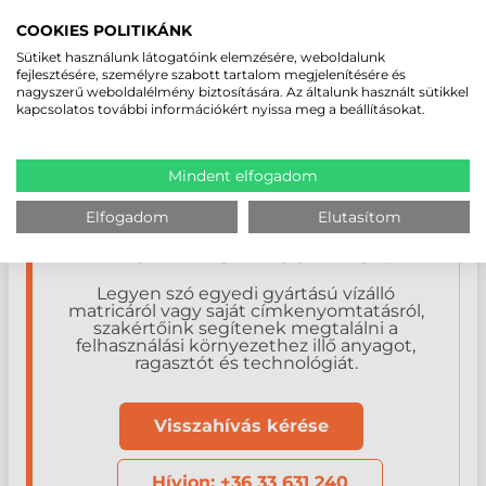
nyomtatására is. Kérhető matt, fényes vagy
átlátszó
kivitelben,
egyedi kontúr szerint is.
COOKIES POLITIKÁNK
Ha kész, arculatos matricára van szüksége, a
formavágott matrica
Sütiket használunk látogatóink elemzésére, weboldalunk
gyártás
keretében a grafikai előkészítéstől a késztermékig mindent
fejlesztésére, személyre szabott tartalom megjelenítésére és
elvégzünk. Ha viszont naponta változó adatokat kell nyomtatnia,
nagyszerű weboldalélmény biztosítására. Az általunk használt sütikkel
saját
címkenyomtatóval
és gyanta alapú
resin festékszalaggal
a
kapcsolatos további információkért nyissa meg a beállításokat.
helyszínen is elkészíthetők a vízálló címkék.
Mindent elfogadom
Elfogadom
Elutasítom
SEGÍTHETÜNK KIVÁLASZTANI A
MEGFELELŐ MEGOLDÁST?
Legyen szó egyedi gyártású vízálló
matricáról vagy saját címkenyomtatásról,
szakértőink segítenek megtalálni a
felhasználási környezethez illő anyagot,
ragasztót és technológiát.
Visszahívás kérése
Hívjon: +36 33 631 240