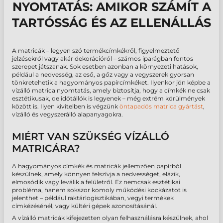
NYOMTATÁS: AMIKOR SZÁMÍT A
TARTÓSSÁG ÉS AZ ELLENÁLLÁS
A matricák – legyen szó termékcímkékről, figyelmeztető
jelzésekről vagy akár dekorációról – számos iparágban fontos
szerepet játszanak. Sok esetben azonban a környezeti hatások,
például a nedvesség, az eső, a gőz vagy a vegyszerek gyorsan
tönkretehetik a hagyományos papírcímkéket. Ilyenkor jön képbe a
vízálló matrica nyomtatás, amely biztosítja, hogy a címkék ne csak
esztétikusak, de időtállók is legyenek – még extrém körülmények
között is. Ilyen kivitelben is végzünk
öntapadós matrica gyártást
,
vízálló és vegyszerálló alapanyagokra.
MIÉRT VAN SZÜKSÉG VÍZÁLLÓ
MATRICÁRA?
A hagyományos címkék és matricák jellemzően papírból
készülnek, amely könnyen felszívja a nedvességet, elázik,
elmosódik vagy leválik a felületről. Ez nemcsak esztétikai
probléma, hanem sokszor komoly működési kockázatot is
jelenthet – például raktárlogisztikában, vegyi termékek
címkézésénél, vagy kültéri gépek azonosításánál.
A vízálló matricák kifejezetten olyan felhasználásra készülnek, ahol