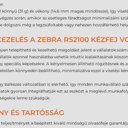
r.
 könnyű (31 g) és vékony (14,6 mm magas mindössze), így viselés
gzés során, amikor az esetleges fáradtságot minimalizálni szüks
e dolgozni még a legzsúfoltabb vagy nehezen hozzáférhető hely
 KEZELÉS A ZEBRA RS2100 KÉZFEJ
en telepíthető és kezelhető megoldást jelent a vállalatok számár
llalók azonnal használatba vehetik intuitív kialakításának köszö
y speciális képzésekre. A kényelmesen állítható rögzítésnek é
lelően könnyedén beállítható, minimalizálva ezzel a viselési ké
y balkezes változatban is elérhető, így minden munkavállaló szám
llalatok gyorsan integrálhatják ezt az eszközt a meglévő munkaf
ltségekre lenne szükségük.
NY ÉS TARTÓSSÁG
 teljesítményét a beépített kiváló minőségű olvasófeje garantál