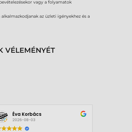
 bevételezésekor vagy a folyamatok
 alkalmazkodjanak az üzleti igényekhez és a
K VÉLEMÉNYÉT
Éva Korbács
A bol
2026-08-03
2026-