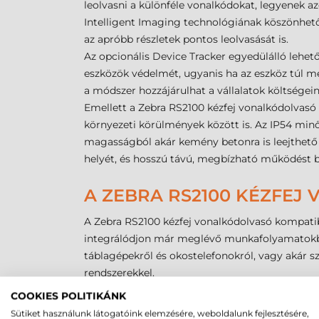
leolvasni a különféle vonalkódokat, legyenek a
Intelligent Imaging technológiának köszönhető
az apróbb részletek pontos leolvasását is.
Az opcionális Device Tracker egyedülálló lehető
eszközök védelmét, ugyanis ha az eszköz túl mess
a módszer hozzájárulhat a vállalatok költsége
Emellett a Zebra RS2100 kézfej vonalkódolvasó 
környezeti körülmények között is. Az IP54 min
magasságból akár kemény betonra is leejthető 
helyét, és hosszú távú, megbízható működést b
A ZEBRA RS2100 KÉZFEJ 
A Zebra RS2100 kézfej vonalkódolvasó kompatibi
integrálódjon már meglévő munkafolyamatokba.
táblagépekről és okostelefonokról, vagy akár s
rendszerekkel.
Ez a kompatibilitás lehetővé teszi a vállalatok
COOKIES POLITIKÁNK
csomagolóállomásokon vagy az áruátvételi terü
Sütiket használunk látogatóink elemzésére, weboldalunk fejlesztésére,