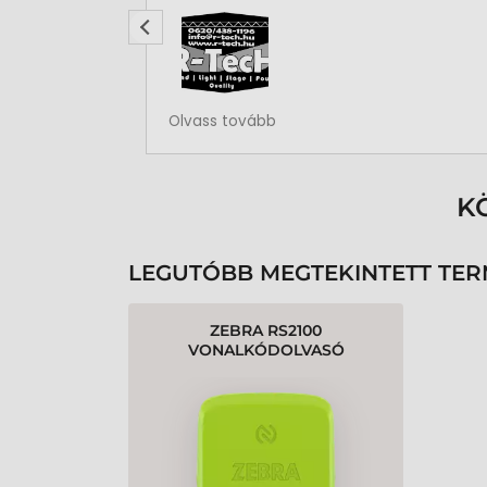
Rendben volt a rendelésem
Olvass tovább
K
LEGUTÓBB MEGTEKINTETT TE
ZEBRA RS2100
VONALKÓDOLVASÓ