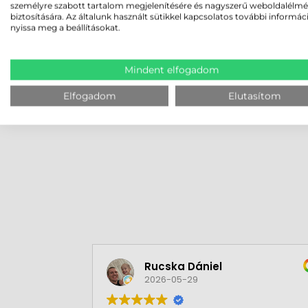
kiszolgálásakor, az idegenforgalomban jegyek 
személyre szabott tartalom megjelenítésére és nagyszerű weboldalélm
biztosítására. Az általunk használt sütikkel kapcsolatos további informác
ellenőrzésekor.
nyissa meg a beállításokat.
A Zebra RS2100 kézfej vonalkódolvasó sokoldalú
környezethez, miközben maximalizálják a mun
Mindent elfogadom
Elfogadom
Elutasítom
MEGBÍZHAT B
Rucska Dániel
2026-05-29