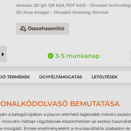
olvasás: 2D (pl. QR kód, PDF kód) • Olvasási technológ
2D Area Imager • Olvasási távolság: Normál
Összehasonlító
3-5 munkanap
DÓ TERMÉKEK
ÜGYFÉLTÁMOGATÁS
LETÖLTÉSEK
J VONALKÓDOLVASÓ BEMUTATÁSA
án a kategóriájában a piacon elérhető legkisebb méretű eszköz
 innovatív hátlapi rögzítésnek köszönhetően az eszköz használa
 a mozgást. Ennek eredményeként a munkavállalók szabadon és h