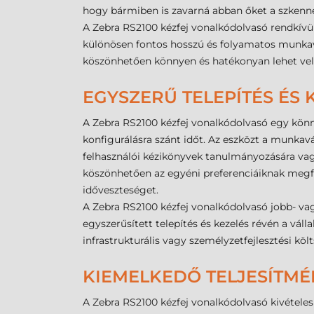
hogy bármiben is zavarná abban őket a szkenne
A Zebra RS2100 kézfej vonalkódolvasó rendkívül
különösen fontos hosszú és folyamatos munkavé
köszönhetően könnyen és hatékonyan lehet vel
EGYSZERŰ TELEPÍTÉS ÉS
A Zebra RS2100 kézfej vonalkódolvasó egy könny
konfigurálásra szánt időt. Az eszközt a munkavá
felhasználói kézikönyvek tanulmányozására vag
köszönhetően az egyéni preferenciáiknak megfe
időveszteséget.
A Zebra RS2100 kézfej vonalkódolvasó jobb- vag
egyszerűsített telepítés és kezelés révén a vá
infrastrukturális vagy személyzetfejlesztési kö
KIEMELKEDŐ TELJESÍTMÉ
A Zebra RS2100 kézfej vonalkódolvasó kivételes