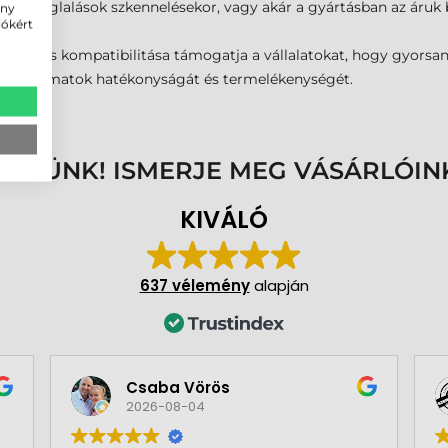
vagy foglalások szkennelésekor, vagy akár a gyártásban az áruk
ény
iókért
sága és kompatibilitása támogatja a vállalatokat, hogy gyorsan
kafolyamatok hatékonyságát és termelékenységét.
ENNÜNK! ISMERJE MEG VÁSÁRLÓIN
KIVÁLÓ
637 vélemény
alapján
Csaba Vörös
2026-08-04