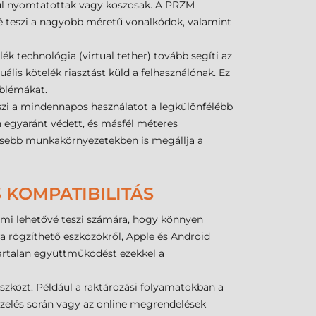
szul nyomtatottak vagy koszosak. A PRZM
vé teszi a nagyobb méretű vonalkódok, valamint
ék technológia (virtual tether) tovább segíti az
ális kötelék riasztást küld a felhasználónak. Ez
oblémákat.
eszi a mindennapos használatot a legkülönfélébb
 egyaránt védett, és másfél méteres
gesebb munkakörnyezetekben is megállja a
 KOMPATIBILITÁS
 ami lehetővé teszi számára, hogy könnyen
 rögzíthető eszközökről, Apple és Android
vartalan együttműködést ezekkel a
eszközt. Például a raktározási folyamatokban a
zelés során vagy az online megrendelések