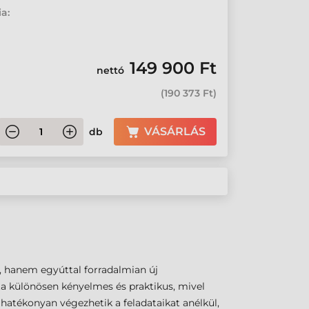
ia:
149 900 Ft
nettó
(
190 373 Ft
)
VÁSÁRLÁS
db
, hanem egyúttal forradalmian új
ta különösen kényelmes és praktikus, mivel
atékonyan végezhetik a feladataikat anélkül,