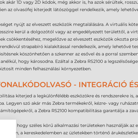
zok akár 1D vagy 2D kódok, még akkor is, ha azok sérültek, ros
en az olvasófej kiterjedt látószöggel rendelkezik, amely lehető
séget nyújt az elveszett eszközök megtalálására. A virtuális kötel
zire kerül a dolgozótól vagy az engedélyezett területtől, a virtu
inek csökkentéséhez, megelőzve az elveszett eszközök okozta pr
rendkívül strapabíró kialakítással rendelkezik, amely lehetővé t
ősítésnek köszönhetően a szkenner az esővel és a porral szemben
anélkül, hogy károsodna. Ezáltal a Zebra RS2100 a legszélsősé
iztosít minden felhasználási környezetben.
VONALKÓDOLVASÓ - INTEGRÁCIÓ ÉS
litása kiterjed a legkülönfélébb eszközökre és rendszerekre is,
 Legyen szó akár más Zebra termékekről, kézre- vagy ruházatra
zámítógépekről, a Zebra RS2100 kompatibilitása garantálja a za
 számára, hogy széles körű alkalmazási területeken használják az 
leteken, a kereskedelemben az üzletekben történő árukészletke