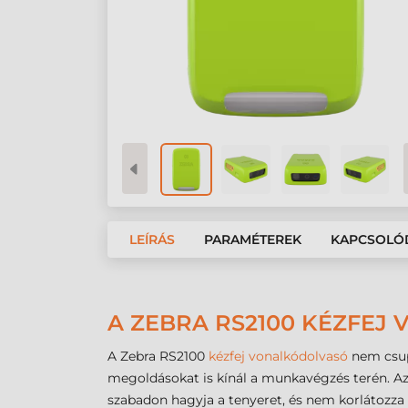
LEÍRÁS
PARAMÉTEREK
KAPCSOLÓ
A ZEBRA RS2100 KÉZFE
A Zebra RS2100
kézfej vonalkódolvasó
nem csup
megoldásokat is kínál a munkavégzés terén. Az
szabadon hagyja a tenyeret, és nem korlátozza