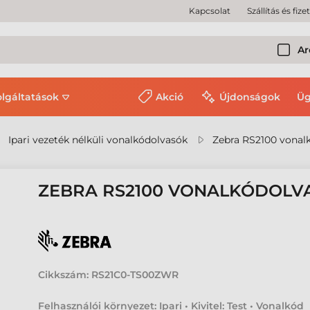
Kapcsolat
Szállítás és fize
Ar
olgáltatások
Akció
Újdonságok
Üg
Ipari vezeték nélküli vonalkódolvasók
Zebra RS2100 vonal
ZEBRA RS2100 VONALKÓDOLV
Cikkszám:
RS21C0-TS00ZWR
Felhasználói környezet: Ipari • Kivitel: Test • Vonalkód