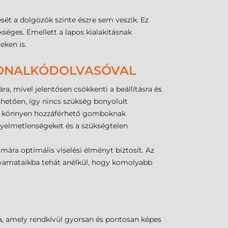
ét a dolgozók szinte észre sem veszik. Ez
éges. Emellett a lapos kialakításnak
eken is.
 VONALKÓDOLVASÓVAL
a, mivel jelentősen csökkenti a beállításra és
nhetően, így nincs szükség bonyolult
s a könnyen hozzáférhető gomboknak
nyelmetlenségeket és a szükségtelen
ára optimális viselési élményt biztosít. Az
olyamataikba tehát anélkül, hogy komolyabb
ja, amely rendkívül gyorsan és pontosan képes