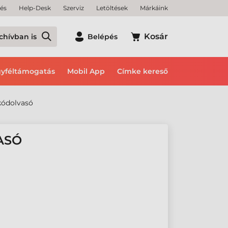
tés
Help-Desk
Szerviz
Letöltések
Márkáink
Kosár
chívban is
Belépés
yféltámogatás
Mobil App
Címke kereső
kódolvasó
ASÓ