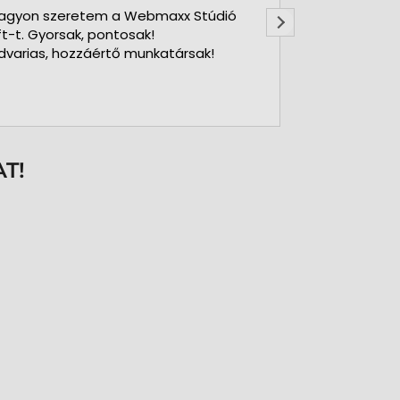
agyon szeretem a Webmaxx Stúdió
Gyors precíz
ft-t. Gyorsak, pontosak!
dvarias, hozzáértő munkatársak!
T!