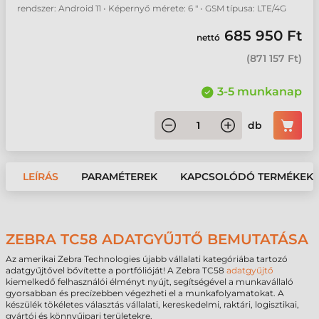
rendszer: Android 11 • Képernyő mérete: 6 " • GSM típusa: LTE/4G
685 950 Ft
nettó
(
871 157 Ft
)
3-5 munkanap
db
LEÍRÁS
PARAMÉTEREK
KAPCSOLÓDÓ TERMÉKEK
ZEBRA TC58 ADATGYŰJTŐ BEMUTATÁSA
Az amerikai Zebra Technologies újabb vállalati kategóriába tartozó
adatgyűjtővel bővítette a portfólióját! A Zebra TC58
adatgyűjtő
kiemelkedő felhasználói élményt nyújt, segítségével a munkavállaló
gyorsabban és precízebben végezheti el a munkafolyamatokat. A
készülék tökéletes választás vállalati, kereskedelmi, raktári, logisztikai,
gyártói és könnyűipari területekre.