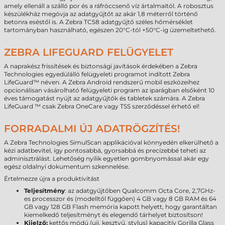
amely ellenáll a szálló por és a ráfröccsenő víz ártalmaitól. A robosztus
készülékház megóvja az adatgyűjtőt az akár 1,8 méterről történő
betonra eséstől is. A Zebra TC58 adatgyűjtő széles hőmérséklet
tartományban használható, egészen 20°C-tól +50°C-ig üzemeltethető.
ZEBRA LIFEGUARD FELÜGYELET
A naprakész frissítések és biztonsági javítások érdekében a Zebra
Technologies egyedülálló felügyeleti programot indított Zebra
LifeGuard™ néven. A Zebra Android rendszerű mobil eszközeihez
opcionálisan vásárolható felügyeleti program az iparágban elsőként 10
éves támogatást nyújt az adatgyűjtők és tabletek számára. A Zebra
LifeGuard ™ csak Zebra OneCare vagy TSS szerződéssel érhető el!
FORRADALMI ÚJ ADATRÖGZÍTÉS!
A Zebra Technologies SimulScan applikációval könnyedén elkerülhető a
kézi adatbevitel, így pontosabbá, gyorsabbá és precízebbé teheti az
adminisztrálást. Lehetőség nyílik egyetlen gombnyomással akár egy
egész oldalnyi dokumentum szkennelése.
Értelmezze újra a produktivitást
Teljesítmény
: az adatgyűjtőben Qualcomm Octa Core, 2,7GHz-
es processzor és (modelltől függően) 4 GB vagy 8 GB RAM és 64
GB vagy 128 GB Flash memória kapott helyett, hogy garantáltan
kiemelkedő teljesítményt és elegendő tárhelyet biztosítson!
Kijelző:
kettős módú (ujj, kesztyű, stylus) kapacitív Gorilla Glass