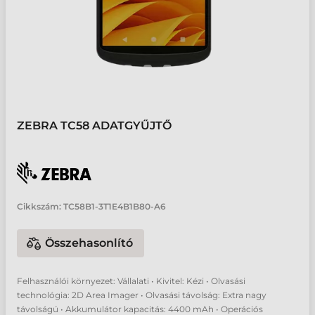
ZEBRA TC58 ADATGYŰJTŐ
Cikkszám:
TC58B1-3T1E4B1B80-A6
Összehasonlító
Felhasználói környezet: Vállalati • Kivitel: Kézi • Olvasási
technológia: 2D Area Imager • Olvasási távolság: Extra nagy
távolságú • Akkumulátor kapacitás: 4400 mAh • Operációs