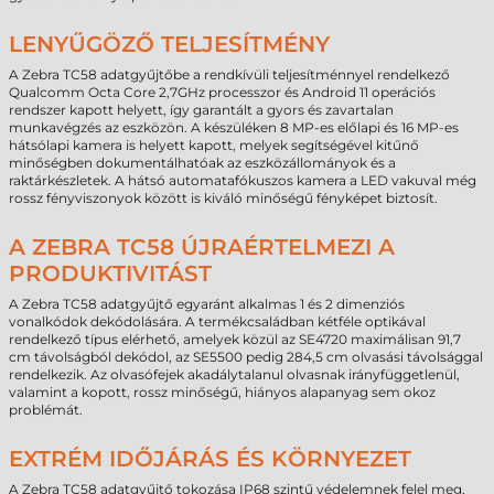
LENYŰGÖZŐ TELJESÍTMÉNY
A Zebra TC58 adatgyűjtőbe a rendkívüli teljesítménnyel rendelkező
Qualcomm Octa Core 2,7GHz processzor és Android 11 operációs
rendszer kapott helyett, így garantált a gyors és zavartalan
munkavégzés az eszközön. A készüléken 8 MP-es előlapi és 16 MP-es
hátsólapi kamera is helyett kapott, melyek segítségével kitűnő
minőségben dokumentálhatóak az eszközállományok és a
raktárkészletek. A hátsó automatafókuszos kamera a LED vakuval még
rossz fényviszonyok között is kiváló minőségű fényképet biztosít.
A ZEBRA TC58 ÚJRAÉRTELMEZI A
PRODUKTIVITÁST
A Zebra TC58 adatgyűjtő egyaránt alkalmas 1 és 2 dimenziós
vonalkódok dekódolására. A termékcsaládban kétféle optikával
rendelkező típus elérhető, amelyek közül az SE4720 maximálisan 91,7
cm távolságból dekódol, az SE5500 pedig 284,5 cm olvasási távolsággal
rendelkezik. Az olvasófejek akadálytalanul olvasnak irányfüggetlenül,
valamint a kopott, rossz minőségű, hiányos alapanyag sem okoz
problémát.
EXTRÉM IDŐJÁRÁS ÉS KÖRNYEZET
A Zebra TC58 adatgyűjtő tokozása IP68 szintű védelemnek felel meg,