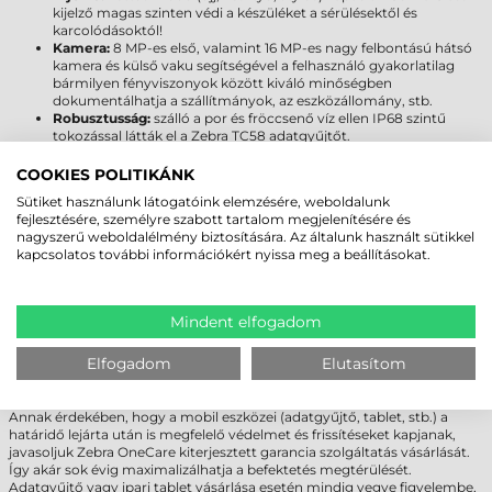
kijelző magas szinten védi a készüléket a sérülésektől és
karcolódásoktól!
Kamera:
8 MP-es első, valamint 16 MP-es nagy felbontású hátsó
kamera és külső vaku segítségével a felhasználó gyakorlatilag
bármilyen fényviszonyok között kiváló minőségben
dokumentálhatja a szállítmányok, az eszközállomány, stb.
Robusztusság:
szálló a por és fröccsenő víz ellen IP68 szintű
tokozással látták el a Zebra TC58 adatgyűjtőt.
Kapcsolat:
az NFC mellett a legújabb vezeték nélküli
technológiák (Bluetooth, Wi-Fi) állnak rendelkezésre, hogy bárhol
COOKIES POLITIKÁNK
és bármikor kapcsolatot teremthessünk.
Sütiket használunk látogatóink elemzésére, weboldalunk
5G:
a Zebra TC58 adatgyűjtőbe SIM kártya helyezhető, így bárhol
fejlesztésére, személyre szabott tartalom megjelenítésére és
online és elérhető maradhat.
nagyszerű weboldalélmény biztosítására. Az általunk használt sütikkel
Kézi vagy pisztoly kivitel:
a Zebra TC53 egy opcionálisan
kapcsolatos további információkért nyissa meg a beállításokat.
vásárolható pisztoly fogónyél segítségével bármikor átalakítható
kéziből pisztolyos kivitelre.
LEGYEN MINDIG NAPRAKÉSZ!
Mindent elfogadom
A Zebra Technologies termékeihez alapesetben 90 napos ingyenes
Elfogadom
Elutasítom
support szolgáltatást biztosít. A támogatási időszak alatt az eszközökre
elérhetőek a biztonsági és operációs rendszer frissítések is.
Annak érdekében, hogy a mobil eszközei (adatgyűjtő, tablet, stb.) a
határidő lejárta után is megfelelő védelmet és frissítéseket kapjanak,
javasoljuk Zebra OneCare kiterjesztett garancia szolgáltatás vásárlását.
Így akár sok évig maximalizálhatja a befektetés megtérülését.
Adatgyűjtő vagy ipari tablet vásárlása esetén mindig vegye figyelembe,