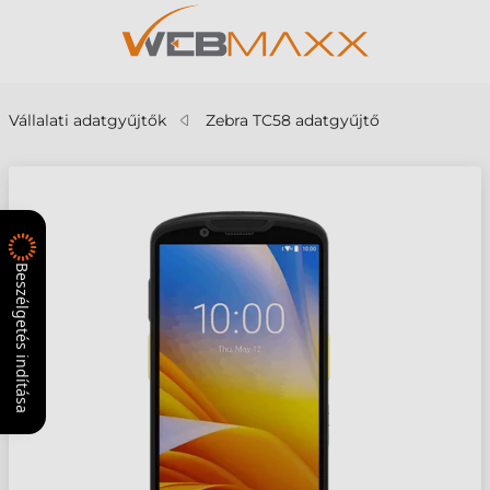
Vállalati adatgyűjtők
Zebra TC58 adatgyűjtő
Beszélgetés indítása