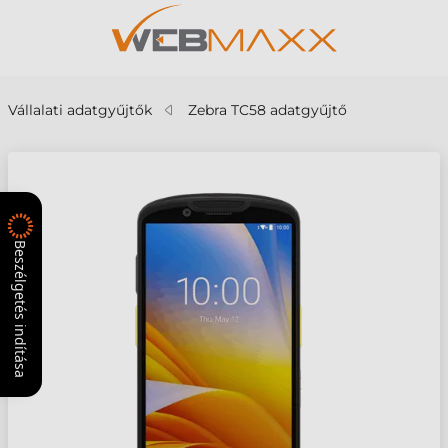
Vállalati adatgyűjtők
Zebra TC58 adatgyűjtő
Beszélgetés indítása