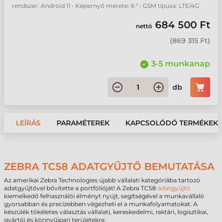
rendszer: Android 11 • Képernyő mérete: 6 " • GSM típusa: LTE/4G
684 500 Ft
nettó
(
869 315 Ft
)
3-5 munkanap
db
LEÍRÁS
PARAMÉTEREK
KAPCSOLÓDÓ TERMÉKEK
ZEBRA TC58 ADATGYŰJTŐ BEMUTATÁSA
Az amerikai Zebra Technologies újabb vállalati kategóriába tartozó
adatgyűjtővel bővítette a portfólióját! A Zebra TC58
adatgyűjtő
kiemelkedő felhasználói élményt nyújt, segítségével a munkavállaló
gyorsabban és precízebben végezheti el a munkafolyamatokat. A
készülék tökéletes választás vállalati, kereskedelmi, raktári, logisztikai,
gyártói és könnyűipari területekre.