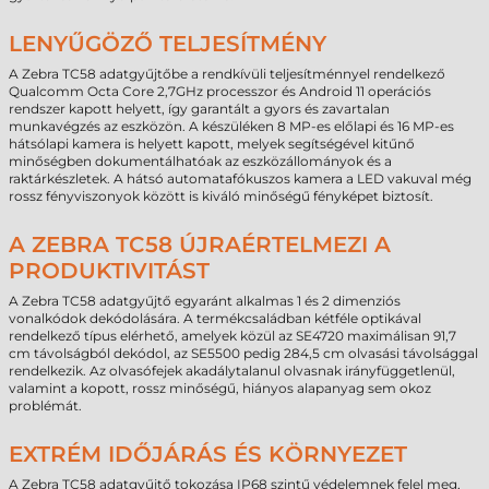
LENYŰGÖZŐ TELJESÍTMÉNY
A Zebra TC58 adatgyűjtőbe a rendkívüli teljesítménnyel rendelkező
Qualcomm Octa Core 2,7GHz processzor és Android 11 operációs
rendszer kapott helyett, így garantált a gyors és zavartalan
munkavégzés az eszközön. A készüléken 8 MP-es előlapi és 16 MP-es
hátsólapi kamera is helyett kapott, melyek segítségével kitűnő
minőségben dokumentálhatóak az eszközállományok és a
raktárkészletek. A hátsó automatafókuszos kamera a LED vakuval még
rossz fényviszonyok között is kiváló minőségű fényképet biztosít.
A ZEBRA TC58 ÚJRAÉRTELMEZI A
PRODUKTIVITÁST
A Zebra TC58 adatgyűjtő egyaránt alkalmas 1 és 2 dimenziós
vonalkódok dekódolására. A termékcsaládban kétféle optikával
rendelkező típus elérhető, amelyek közül az SE4720 maximálisan 91,7
cm távolságból dekódol, az SE5500 pedig 284,5 cm olvasási távolsággal
rendelkezik. Az olvasófejek akadálytalanul olvasnak irányfüggetlenül,
valamint a kopott, rossz minőségű, hiányos alapanyag sem okoz
problémát.
EXTRÉM IDŐJÁRÁS ÉS KÖRNYEZET
A Zebra TC58 adatgyűjtő tokozása IP68 szintű védelemnek felel meg,