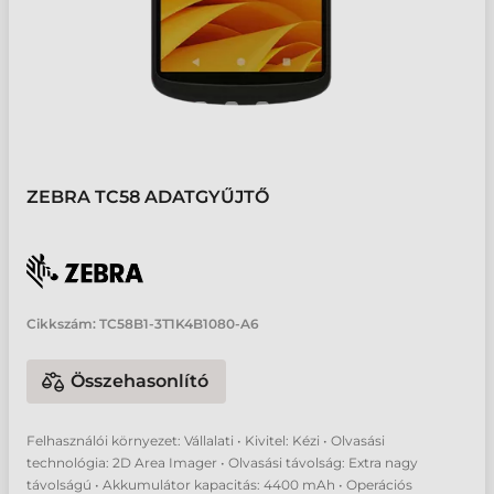
ZEBRA TC58 ADATGYŰJTŐ
Cikkszám:
TC58B1-3T1K4B1080-A6
Összehasonlító
Felhasználói környezet: Vállalati • Kivitel: Kézi • Olvasási
technológia: 2D Area Imager • Olvasási távolság: Extra nagy
távolságú • Akkumulátor kapacitás: 4400 mAh • Operációs