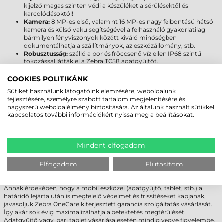
kijelző magas szinten védi a készüléket a sérülésektől és
karcolódásoktól!
Kamera:
8 MP-es első, valamint 16 MP-es nagy felbontású hátsó
kamera és külső vaku segítségével a felhasználó gyakorlatilag
bármilyen fényviszonyok között kiváló minőségben
dokumentálhatja a szállítmányok, az eszközállomány, stb.
Robusztusság:
szálló a por és fröccsenő víz ellen IP68 szintű
tokozással látták el a Zebra TC58 adatgyűjtőt.
Kapcsolat:
az NFC mellett a legújabb vezeték nélküli
technológiák (Bluetooth, Wi-Fi) állnak rendelkezésre, hogy bárhol
COOKIES POLITIKÁNK
és bármikor kapcsolatot teremthessünk.
Sütiket használunk látogatóink elemzésére, weboldalunk
5G:
a Zebra TC58 adatgyűjtőbe SIM kártya helyezhető, így bárhol
fejlesztésére, személyre szabott tartalom megjelenítésére és
online és elérhető maradhat.
nagyszerű weboldalélmény biztosítására. Az általunk használt sütikkel
Kézi vagy pisztoly kivitel:
a Zebra TC53 egy opcionálisan
kapcsolatos további információkért nyissa meg a beállításokat.
vásárolható pisztoly fogónyél segítségével bármikor átalakítható
kéziből pisztolyos kivitelre.
LEGYEN MINDIG NAPRAKÉSZ!
Mindent elfogadom
A Zebra Technologies termékeihez alapesetben 90 napos ingyenes
Elfogadom
Elutasítom
support szolgáltatást biztosít. A támogatási időszak alatt az eszközökre
elérhetőek a biztonsági és operációs rendszer frissítések is.
Annak érdekében, hogy a mobil eszközei (adatgyűjtő, tablet, stb.) a
határidő lejárta után is megfelelő védelmet és frissítéseket kapjanak,
javasoljuk Zebra OneCare kiterjesztett garancia szolgáltatás vásárlását.
Így akár sok évig maximalizálhatja a befektetés megtérülését.
Adatgyűjtő vagy ipari tablet vásárlása esetén mindig vegye figyelembe,