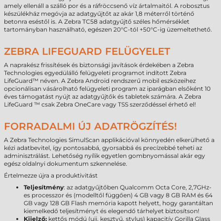
amely ellenáll a szálló por és a ráfröccsenő víz ártalmaitól. A robosztus
készülékház megóvja az adatgyűjtőt az akár 1,8 méterről történő
betonra eséstől is. A Zebra TC58 adatgyűjtő széles hőmérséklet
tartományban használható, egészen 20°C-tól +50°C-ig üzemeltethető.
ZEBRA LIFEGUARD FELÜGYELET
A naprakész frissítések és biztonsági javítások érdekében a Zebra
Technologies egyedülálló felügyeleti programot indított Zebra
LifeGuard™ néven. A Zebra Android rendszerű mobil eszközeihez
opcionálisan vásárolható felügyeleti program az iparágban elsőként 10
éves támogatást nyújt az adatgyűjtők és tabletek számára. A Zebra
LifeGuard ™ csak Zebra OneCare vagy TSS szerződéssel érhető el!
FORRADALMI ÚJ ADATRÖGZÍTÉS!
A Zebra Technologies SimulScan applikációval könnyedén elkerülhető a
kézi adatbevitel, így pontosabbá, gyorsabbá és precízebbé teheti az
adminisztrálást. Lehetőség nyílik egyetlen gombnyomással akár egy
egész oldalnyi dokumentum szkennelése.
Értelmezze újra a produktivitást
Teljesítmény
: az adatgyűjtőben Qualcomm Octa Core, 2,7GHz-
es processzor és (modelltől függően) 4 GB vagy 8 GB RAM és 64
GB vagy 128 GB Flash memória kapott helyett, hogy garantáltan
kiemelkedő teljesítményt és elegendő tárhelyet biztosítson!
Kijelző:
kettős módú (ujj, kesztyű, stylus) kapacitív Gorilla Glass