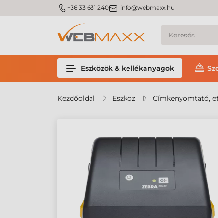
m_phone
m_email
+36 33 631 240
info@webmaxx.hu
Eszközök & kellékanyagok
Sz
Kezdőoldal
Eszköz
Címkenyomtató, et