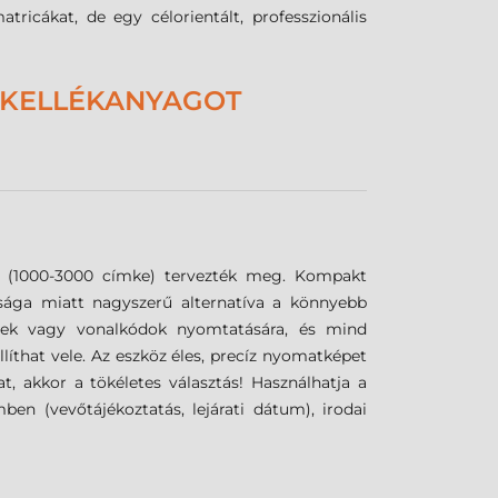
ricákat, de egy célorientált, professzionális
 KELLÉKANYAGOT
re (1000-3000 címke) tervezték meg. Kompakt
ysága miatt nagyszerű alternatíva a könnyebb
egek vagy vonalkódok nyomtatására, és mind
líthat vele. Az eszköz éles, precíz nyomatképet
at, akkor a tökéletes választás! Használhatja a
n (vevőtájékoztatás, lejárati dátum), irodai