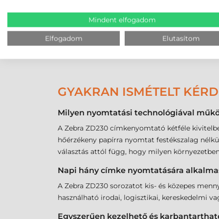
VÁSÁRLÁSTÓL AZ ETIKET
Mindent elfogadom
A Zebra ZD230 címkenyomtatóhoz minden műkö
Elfogadom
Elutasítom
kellékanyagot kell kiválasztania a nyomtatásh
GYAKRAN ISMÉTELT KÉR
Milyen nyomtatási technológiával műk
A Zebra ZD230 címkenyomtató kétféle kivitelben
hőérzékeny papírra nyomtat festékszalag nélkül, 
választás attól függ, hogy milyen környezetben
Napi hány címke nyomtatására alkalmas
A Zebra ZD230 sorozatot kis- és közepes menny
használható irodai, logisztikai, kereskedelmi v
Egyszerűen kezelhető és karbantarthat