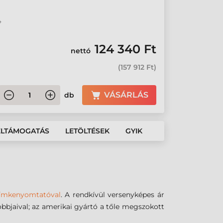
4
124 340 Ft
nettó
(
157 912 Ft
)
VÁSÁRLÁS
db
ÉLTÁMOGATÁS
LETÖLTÉSEK
GYIK
ímkenyomtatóval
. A rendkívül versenyképes ár
obbjaival; az amerikai gyártó a tőle megszokott