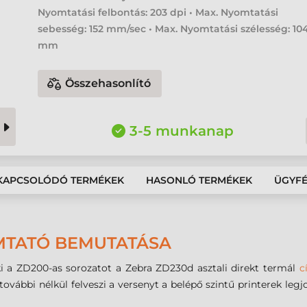
Nyomtatási felbontás: 203 dpi • Max. Nyomtatási
sebesség: 152 mm/sec • Max. Nyomtatási szélesség: 10
mm
Összehasonlító
3-5 munkanap
KAPCSOLÓDÓ TERMÉKEK
HASONLÓ TERMÉKEK
ÜGYF
MTATÓ BEMUTATÁSA
ki a ZD200-as sorozatot a Zebra ZD230d asztali direkt termál
c
vábbi nélkül felveszi a versenyt a belépő szintű printerek legj