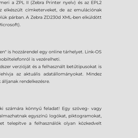
eri a ZPL II (Zebra Printer nyelv) és az EPL2
ez elkészült címketerveket, de az emulációnak
elük párban. A Zebra ZD230d XML-ben elküldött
icrosoft).
n" is hozzárendel egy online tárhelyet. Link-OS
biltelefonról is vezérelheti.
szer verzióját és a felhasznált betűtípusokat is
 lehívja az aktuális adatállományokat. Mindez
 álljanak rendelkezésre.
ki számára könnyű feladat! Egy szöveg- vagy
almazhatnak egyszínű logókat, piktogramokat,
t telepítve a felhasználók olyan közkedvelt