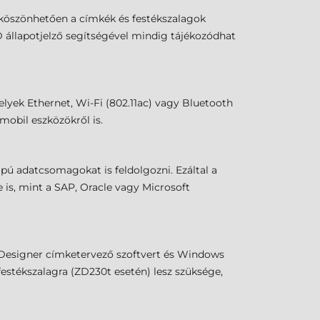
k köszönhetően a címkék és festékszalagok
D állapotjelző segítségével mindig tájékozódhat
lyek Ethernet, Wi-Fi (802.11ac) vagy Bluetooth
 mobil eszközökről is.
pú adatcsomagokat is feldolgozni. Ezáltal a
is, mint a SAP, Oracle vagy Microsoft
a Designer címketervező szoftvert és Windows
stékszalagra (ZD230t esetén) lesz szüksége,