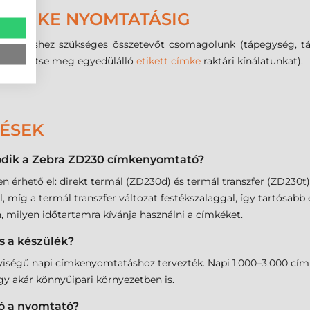
T CÍMKE NYOMTATÁSIG
déshez szükséges összetevőt csomagolunk (tápegység, tápká
oz (tekintse meg egyedülálló
etikett címke
raktári kínálatunkat).
DÉSEK
ödik a Zebra ZD230 címkenyomtató?
 érhető el: direkt termál (ZD230d) és termál transzfer (ZD230t)
míg a termál transzfer változat festékszalaggal, így tartósabb és 
, milyen időtartamra kívánja használni a címkéket.
 a készülék?
iségű napi címkenyomtatáshoz tervezték. Napi 1.000–3.000 címke 
agy akár könnyűipari környezetben is.
ó a nyomtató?