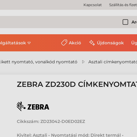
Kapcsolat
Szállítás és fize
Ar
olgáltatások
Akció
Újdonságok
Üg
ikett nyomtató, vonalkód nyomtató
Asztali címkenyomtat
ZEBRA ZD230D CÍMKENYOMTA
Cikkszám:
ZD23042-D0ED02EZ
Kivitel: Asztali • Nyomtatási mód: Direkt termál •