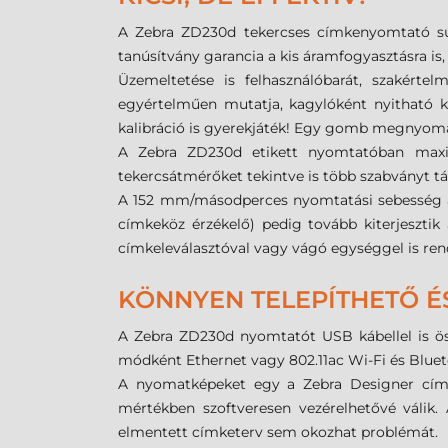
A Zebra ZD230d tekercses címkenyomtató súl
tanúsítvány garancia a kis áramfogyasztásra is
Üzemeltetése is felhasználóbarát, szakérte
egyértelműen mutatja, kagylóként nyitható k
kalibráció is gyerekjáték! Egy gomb megnyomás
A Zebra ZD230d etikett nyomtatóban maxi
tekercsátmérőket tekintve is több szabványt t
A 152 mm/másodperces nyomtatási sebesség árk
címkeköz érzékelő) pedig tovább kiterjesztik 
címkeleválasztóval vagy vágó egységgel is rend
KÖNNYEN TELEPÍTHETŐ 
A Zebra ZD230d nyomtatót USB kábellel is öss
módként Ethernet vagy 802.11ac Wi-Fi és Bluetoo
A nyomatképeket egy a Zebra Designer címket
mértékben szoftveresen vezérelhetővé váli
elmentett címketerv sem okozhat problémát.