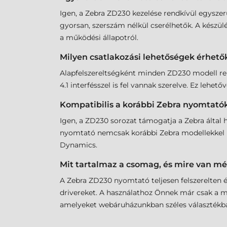
Igen, a Zebra ZD230 kezelése rendkívül egyszer
gyorsan, szerszám nélkül cserélhetők. A készül
a működési állapotról.
Milyen csatlakozási lehetőségek érhetők
Alapfelszereltségként minden ZD230 modell rend
4.1 interfésszel is fel vannak szerelve. Ez lehe
Kompatibilis a korábbi Zebra nyomtató
Igen, a ZD230 sorozat támogatja a Zebra által 
nyomtató nemcsak korábbi Zebra modellekkel k
Dynamics.
Mit tartalmaz a csomag, és mire van m
A Zebra ZD230 nyomtató teljesen felszerelten 
drivereket. A használathoz Önnek már csak a m
amelyeket webáruházunkban széles választékba