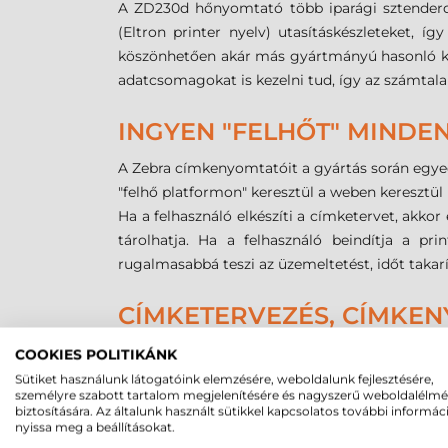
A ZD230d hőnyomtató több iparági sztenderdne
(Eltron printer nyelv) utasításkészleteket, 
köszönhetően akár más gyártmányú hasonló kat
adatcsomagokat is kezelni tud, így az számtalan
INGYEN "FELHŐT" MINDENK
A Zebra címkenyomtatóit a gyártás során egyedi
"felhő platformon" keresztül a weben keresztül i
Ha a felhasználó elkészíti a címketervet, akkor
tárolhatja. Ha a felhasználó beindítja a pri
rugalmasabbá teszi az üzemeltetést, időt takarí
CÍMKETERVEZÉS, CÍMKEN
Az etikett címkék megalkotása a nyomtatóh
COOKIES POLITIKÁNK
képszerkesztőhöz hasonló módon, grafikus fe
Sütiket használunk látogatóink elemzésére, weboldalunk fejlesztésére,
személyre szabott tartalom megjelenítésére és nagyszerű weboldalélm
szöveges részeket és vonalkódokat is. Az e
biztosítására. Az általunk használt sütikkel kapcsolatos további informác
szoftverekből is elindíthatják a címkenyomtat
nyissa meg a beállításokat.