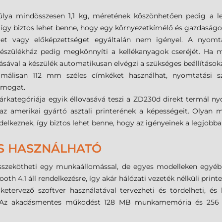
ya mindösszesen 1,1 kg, méretének köszönhetően pedig a lehe
, így biztos lehet benne, hogy egy környezetkímélő és gazdaságo
lmet vagy előképzettséget egyáltalán nem igényel. A nyomtat
észülékház pedig megkönnyíti a kellékanyagok cseréjét. Ha 
ával a készülék automatikusan elvégzi a szükséges beállításoka
málisan 112 mm széles címkéket használhat, nyomtatási s
ámogat.
ategóriája egyik éllovasává teszi a ZD230d direkt termál nyom
az amerikai gyártó asztali printerének a képességeit. Olyan m
elkeznek, így biztos lehet benne, hogy az igényeinek a legjobban
ÉS HASZNÁLHATÓ
zekötheti egy munkaállomással, de egyes modelleken egyéb in
th 4.1 áll rendelkezésre, így akár hálózati vezeték nélküli print
ervező szoftver használatával tervezheti és tördelheti, és h
k. Az akadásmentes működést 128 MB munkamemória és 256 MB