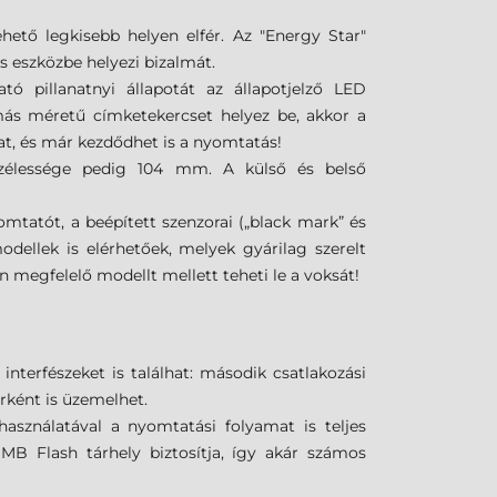
tő legkisebb helyen elfér. Az "Energy Star"
s eszközbe helyezi bizalmát.
ó pillanatnyi állapotát az állapotjelző LED
más méretű címketekercset helyez be, akkor a
t, és már kezdődhet is a nyomtatás!
zélessége pedig 104 mm. A külső és belső
tatót, a beépített szenzorai („black mark” és
odellek is elérhetőek, melyek gyárilag szerelt
 megfelelő modellt mellett teheti le a voksát!
terfészeket is találhat: második csatlakozási
erként is üzemelhet.
asználatával a nyomtatási folyamat is teljes
 Flash tárhely biztosítja, így akár számos