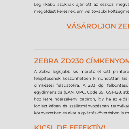
Leginkább azoknak ajánlott az eszköz megvásá
megoldást keresnek, amivel további költségmeg
VÁSÁROLJON ZE
ZEBRA ZD230 CÍMKENYOM
A Zebra legújabb kis méretű etikett printe
felépítésének köszönhetően kimondottan kis 
címkézési feladatokra. A 203 dpi felbontá
egydimenziós (EAN, UPC, Code 39, GS1-128, stb.
hoz létre hőérzékeny papíron, így ha az előáll
logisztikában és szállítmányozásban terméka
környezetben és akár a gyártáskövetésben is me
KICSI, DE EFFEKTÍV!