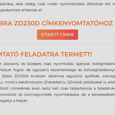
rlása, akik eddig csak irodai nyomtatókkal állítottak elő mat
takarítást érhetnek el!
BRA ZD230D CÍMKENYOMTATÓHOZ
ETIKETT CÍMKE
TATÓ FELADATRA TERMETT!
rét alacsony és közepes napi nyomtatási igények kielégítésé
helyet foglal, de egyszerű kezelhetősége és költséghatékon
sú Zebra ZD230d kiválóan alkalmas egyszínű grafikák, szöv
), mind a kétdimenziós (DataMatrix, QR-kód) jelöléseket is előál
ított címkéknek éven belül kell csak teljesíteniük a feladatuk
zonosítók és csomagcímkék nyomtatására, de a kereskedelembe
gállja a helyét.