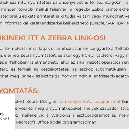
k számító nyomtatási parancsnyelvet is fel tud dolgozni. Ism
így minden további nélkül felismeri a régebbi Zebra printerekh
egóriájú etikett printerét is ki tudja váltani vagy működhet v
 informatikai keretrendszerbe beilleszthető (Oracle, SAP, IBM, M
INEK! ITT A ZEBRA LINK-OS!
 termékszámmal látják el, amihez az amerikai gyártó a "felhőbe
s elérheti Zebra nyomtatóit, és akár egy PC-ről, tabletről vagy mo
 ez a "felhőben" is elmenthető, ahol az alkalmazott operációs rend
ntert, és fennáll az összeköttetés, az eszköz automatikusan
that meg Önnek, és biztosítja, hogy mindig a legfrissebb adatok
YOMTATÁS:
oz mellékelt Zebra Designer
címkenyomtató programmal
bár
lületen tervezheti meg a nyomatképeket, melyek szabadon tart
ény
szközhöz mellékeljük a Windows illesztőprogramot is, melye
iókért
ást, mint Microsoft Office irodai programcsomag.