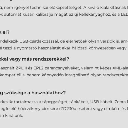
ű, nem igényel technikai előképzettséget. A kiváló kialakításna
ék automatikusan kalibrálja magát az új kellékanyaghoz, és a LE
 el?
elkezik USB-csatlakozással, de elérhetőek olyan verziók is, ame
tővé teszi a nyomtató használatát akár hálózati környezetben vagy
kkal vagy más rendszerekkel?
használt ZPL II és EPL2 parancsnyelveket, valamint képes XML-ala
ompatibilis, hanem könnyedén integrálható olyan rendszerekbe 
ég szüksége a használathoz?
érkezik: tartalmazza a tápegységet, tápkábelt, USB kábelt, Zebr
egfelelő hőérzékeny címkére (ZD230d esetén) vagy címkére és fe
n kínálunk.