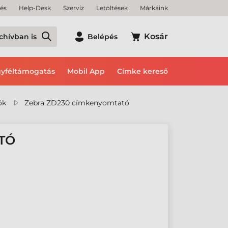
tés
Help-Desk
Szerviz
Letöltések
Márkáink
Kosár
chívban is
Belépés
yféltámogatás
Mobil App
Címke kereső
ók
Zebra ZD230 címkenyomtató
TÓ