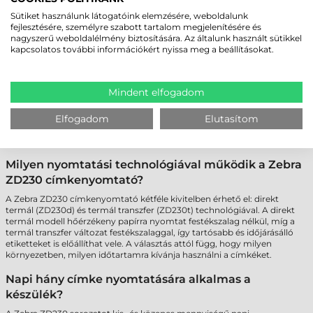
VÁSÁRLÁSTÓL AZ ETIKETT CÍMKE
Sütiket használunk látogatóink elemzésére, weboldalunk
NYOMTATÁSIG
fejlesztésére, személyre szabott tartalom megjelenítésére és
nagyszerű weboldalélmény biztosítására. Az általunk használt sütikkel
A Zebra ZD230 címkenyomtatóhoz minden működéshez szükséges
kapcsolatos további információkért nyissa meg a beállításokat.
összetevőt csomagolunk (tápegység, tápkábel , szoftver, stb.), így
Önnek már csak a kellékanyagot kell kiválasztania a nyomtatáshoz
(tekintse meg egyedülálló
etikett címke
raktári kínálatunkat).
Mindent elfogadom
Elfogadom
Elutasítom
GYAKRAN ISMÉTELT KÉRDÉSEK
Milyen nyomtatási technológiával működik a Zebra
ZD230 címkenyomtató?
A Zebra ZD230 címkenyomtató kétféle kivitelben érhető el: direkt
termál (ZD230d) és termál transzfer (ZD230t) technológiával. A direkt
termál modell hőérzékeny papírra nyomtat festékszalag nélkül, míg a
termál transzfer változat festékszalaggal, így tartósabb és időjárásálló
etiketteket is előállíthat vele. A választás attól függ, hogy milyen
környezetben, milyen időtartamra kívánja használni a címkéket.
Napi hány címke nyomtatására alkalmas a
készülék?