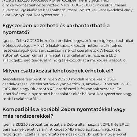
A Zebra ZD230 sorozatot kis- és közepes mennyiségű napi
címkenyomtatáshoz tervezték. Napi 1.000–3.000 címke előállítására
alkalmas, így kiválóan használható irodai, logisztikai, kereskedelmi vagy
akár könnyűipari környezetben is.
Egyszerűen kezelhető és karbantartható a
nyomtató?
Igen, a Zebra ZD230 kezelése rendkívül egyszerű, nem igényel technikai
előképzettséget. A kiváló kialakításnak köszönhetően a címkék és
festékszalagok gyorsan, szerszám nélkül cserélhetők. A készülék
automatikusan kalibrálja magát az új kellékanyaghoz, és a LED
állapotjelző segítségével mindig tájékozódhat a működési állapotról.
Milyen csatlakozási lehetőségek érhetők el?
Alapfelszereltségként minden ZD230 modell rendelkezik USB-
csatlakozással, de elérhetőek olyan verziók is, amelyek Ethernet, Wi-Fi
(802.11ac) vagy Bluetooth 4.1 interfésszel is fel vannak szerelve. Ez
lehetővé teszi a nyomtató használatát akár hálózati környezetben vagy
mobil eszközökről is.
Kompatibilis a korábbi Zebra nyomtatókkal vagy
más rendszerekkel?
Igen, a ZD230 sorozat támogatja a Zebra által használt ZPL II és EPL2
parancsnyelveket, valamint képes XML-alapú adatcsomagokat is
feldolgozni. Ezáltal a nyomtató nemcsak korábbi Zebra modellekkel