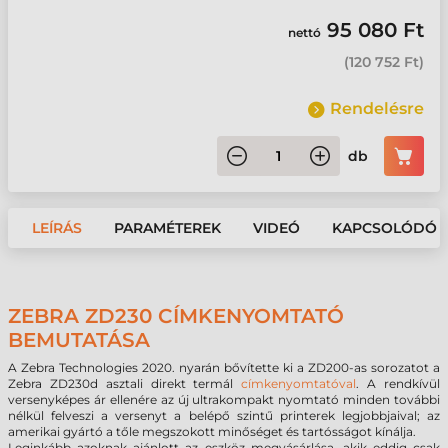
95 080 Ft
nettó
(
120 752 Ft
)
Rendelésre
db
LEÍRÁS
PARAMÉTEREK
VIDEÓ
KAPCSOLÓDÓ 
ZEBRA ZD230 CÍMKENYOMTATÓ
BEMUTATÁSA
A Zebra Technologies 2020. nyarán bővítette ki a ZD200-as sorozatot a
Zebra ZD230d asztali direkt termál
címkenyomtatóval
. A rendkívül
versenyképes ár ellenére az új ultrakompakt nyomtató minden további
nélkül felveszi a versenyt a belépő szintű printerek legjobbjaival; az
amerikai gyártó a tőle megszokott minőséget és tartósságot kínálja.
Leginkább azoknak ajánlott az eszköz megvásárlása, akik eddig csak