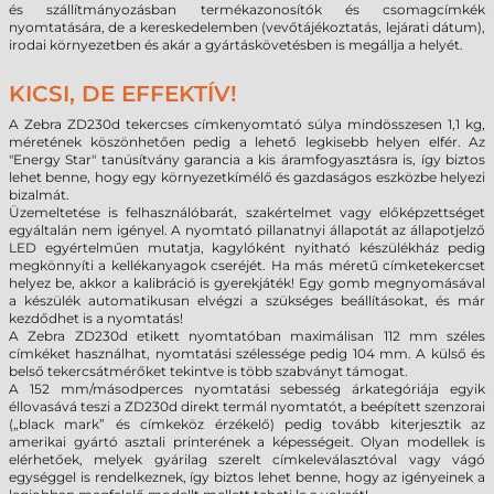
és szállítmányozásban termékazonosítók és csomagcímkék
nyomtatására, de a kereskedelemben (vevőtájékoztatás, lejárati dátum),
irodai környezetben és akár a gyártáskövetésben is megállja a helyét.
KICSI, DE EFFEKTÍV!
A Zebra ZD230d tekercses címkenyomtató súlya mindösszesen 1,1 kg,
méretének köszönhetően pedig a lehető legkisebb helyen elfér. Az
"Energy Star" tanúsítvány garancia a kis áramfogyasztásra is, így biztos
lehet benne, hogy egy környezetkímélő és gazdaságos eszközbe helyezi
bizalmát.
Üzemeltetése is felhasználóbarát, szakértelmet vagy előképzettséget
egyáltalán nem igényel. A nyomtató pillanatnyi állapotát az állapotjelző
LED egyértelműen mutatja, kagylóként nyitható készülékház pedig
megkönnyíti a kellékanyagok cseréjét. Ha más méretű címketekercset
helyez be, akkor a kalibráció is gyerekjáték! Egy gomb megnyomásával
a készülék automatikusan elvégzi a szükséges beállításokat, és már
kezdődhet is a nyomtatás!
A Zebra ZD230d etikett nyomtatóban maximálisan 112 mm széles
címkéket használhat, nyomtatási szélessége pedig 104 mm. A külső és
belső tekercsátmérőket tekintve is több szabványt támogat.
A 152 mm/másodperces nyomtatási sebesség árkategóriája egyik
éllovasává teszi a ZD230d direkt termál nyomtatót, a beépített szenzorai
(„black mark” és címkeköz érzékelő) pedig tovább kiterjesztik az
amerikai gyártó asztali printerének a képességeit. Olyan modellek is
elérhetőek, melyek gyárilag szerelt címkeleválasztóval vagy vágó
egységgel is rendelkeznek, így biztos lehet benne, hogy az igényeinek a