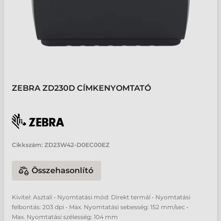
ZEBRA ZD230D CÍMKENYOMTATÓ
Cikkszám:
ZD23W42-D0EC00EZ
Összehasonlító
Kivitel: Asztali • Nyomtatási mód: Direkt termál • Nyomtatási
felbontás: 203 dpi • Max. Nyomtatási sebesség: 152 mm/sec •
Max. Nyomtatási szélesség: 104 mm