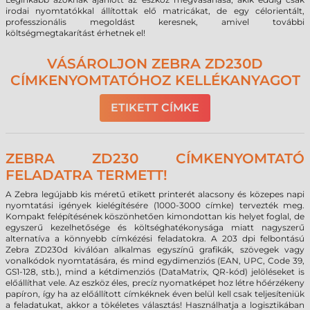
irodai nyomtatókkal állítottak elő matricákat, de egy célorientált,
professzionális megoldást keresnek, amivel további
költségmegtakarítást érhetnek el!
VÁSÁROLJON ZEBRA ZD230D
CÍMKENYOMTATÓHOZ KELLÉKANYAGOT
ETIKETT CÍMKE
ZEBRA ZD230 CÍMKENYOMTATÓ
FELADATRA TERMETT!
A Zebra legújabb kis méretű etikett printerét alacsony és közepes napi
nyomtatási igények kielégítésére (1000-3000 címke) tervezték meg.
Kompakt felépítésének köszönhetően kimondottan kis helyet foglal, de
egyszerű kezelhetősége és költséghatékonysága miatt nagyszerű
alternatíva a könnyebb címkézési feladatokra. A 203 dpi felbontású
Zebra ZD230d kiválóan alkalmas egyszínű grafikák, szövegek vagy
vonalkódok nyomtatására, és mind egydimenziós (EAN, UPC, Code 39,
GS1-128, stb.), mind a kétdimenziós (DataMatrix, QR-kód) jelöléseket is
előállíthat vele. Az eszköz éles, precíz nyomatképet hoz létre hőérzékeny
papíron, így ha az előállított címkéknek éven belül kell csak teljesíteniük
a feladatukat, akkor a tökéletes választás! Használhatja a logisztikában