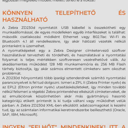
legjobban megfelelő modellt mellett teheti le a voksát!
KÖNNYEN TELEPÍTHETŐ ÉS
HASZNÁLHATÓ
A Zebra ZD230d nyomtatót USB kábellel is összekötheti egy
munkaállomással, de egyes modelleken egyéb interfészeket is találhat:
második csatlakozási módként Ethernet vagy 802.11ac Wi-Fi és
Bluetooth 4.1 áll rendelkezésre, így akár hálózati vezeték nélküli
printerként is üzemelhet.
A nyomatképeket egy a Zebra Designer címketervező szoftver
használatával tervezheti és tördelheti, és használatával a nyomtatási
folyamat is teljes mértékben szoftveresen vezérelhetővé válik. Az
akadásmentes működést 128 MB munkamemória és 256 MB Flash
tárhely biztosítja, így akár számos elmentett címketerv sem okozhat
problémát.
A ZD230d hőnyomtató több iparági sztenderdnek számító nyomtatási
parancsnyelvet is fel tud dolgozni. Ismeri a ZPL II (Zebra Printer nyelv) és
az EPL2 (Eltron printer nyelv) utasításkészleteket, így minden további
nélkül felismeri a régebbi Zebra printerekhez elkészült címketerveket, de
az emulációnak köszönhetően akár más gyártmányú hasonló
kategóriájú etikett printerét is ki tudja váltani vagy működhet velük
párban. A Zebra ZD230d XML-ben elküldött adatcsomagokat is kezelni
tud, így az számtalan informatikai keretrendszerbe beilleszthető (Oracle,
SAP, IBM, Microsoft).
INGYEN "FELHŐT" MINDENKINEK! ITT A