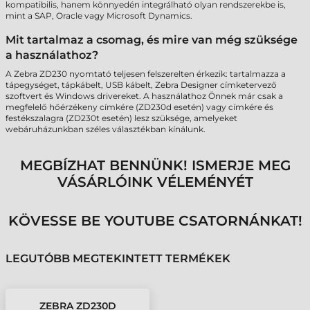
kompatibilis, hanem könnyedén integrálható olyan rendszerekbe is,
mint a SAP, Oracle vagy Microsoft Dynamics.
Mit tartalmaz a csomag, és mire van még szüksége
a használathoz?
A Zebra ZD230 nyomtató teljesen felszerelten érkezik: tartalmazza a
tápegységet, tápkábelt, USB kábelt, Zebra Designer címketervező
szoftvert és Windows drivereket. A használathoz Önnek már csak a
megfelelő hőérzékeny címkére (ZD230d esetén) vagy címkére és
festékszalagra (ZD230t esetén) lesz szüksége, amelyeket
webáruházunkban széles választékban kínálunk.
MEGBÍZHAT BENNÜNK! ISMERJE MEG
VÁSÁRLÓINK VÉLEMÉNYÉT
KÖVESSE BE YOUTUBE CSATORNÁNKAT!
LEGUTÓBB MEGTEKINTETT TERMÉKEK
ZEBRA ZD230D