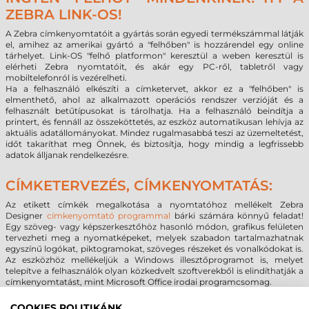
ZEBRA LINK-OS!
A Zebra címkenyomtatóit a gyártás során egyedi termékszámmal látják
el, amihez az amerikai gyártó a "felhőben" is hozzárendel egy online
tárhelyet. Link-OS "felhő platformon" keresztül a weben keresztül is
elérheti Zebra nyomtatóit, és akár egy PC-ről, tabletről vagy
mobiltelefonról is vezérelheti.
Ha a felhasználó elkészíti a címketervet, akkor ez a "felhőben" is
elmenthető, ahol az alkalmazott operációs rendszer verzióját és a
felhasznált betűtípusokat is tárolhatja. Ha a felhasználó beindítja a
printert, és fennáll az összeköttetés, az eszköz automatikusan lehívja az
aktuális adatállományokat. Mindez rugalmasabbá teszi az üzemeltetést,
időt takaríthat meg Önnek, és biztosítja, hogy mindig a legfrissebb
adatok álljanak rendelkezésre.
CÍMKETERVEZÉS, CÍMKENYOMTATÁS:
Az etikett címkék megalkotása a nyomtatóhoz mellékelt Zebra
Designer
címkenyomtató programmal
bárki számára könnyű feladat!
Egy szöveg- vagy képszerkesztőhöz hasonló módon, grafikus felületen
tervezheti meg a nyomatképeket, melyek szabadon tartalmazhatnak
egyszínű logókat, piktogramokat, szöveges részeket és vonalkódokat is.
Az eszközhöz mellékeljük a Windows illesztőprogramot is, melyet
telepítve a felhasználók olyan közkedvelt szoftverekből is elindíthatják a
címkenyomtatást, mint Microsoft Office irodai programcsomag.
COOKIES POLITIKÁNK