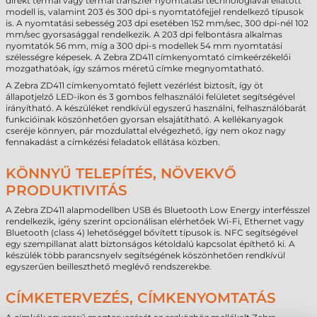
direkt termál vagy termál transzfer nyomtatási technológiával ellátott
modell is, valamint 203 és 300 dpi-s nyomtatófejjel rendelkező típusok
is. A nyomtatási sebesség 203 dpi esetében 152 mm/sec, 300 dpi-nél 102
mm/sec gyorsasággal rendelkezik. A 203 dpi felbontásra alkalmas
nyomtatók 56 mm, míg a 300 dpi-s modellek 54 mm nyomtatási
szélességre képesek. A Zebra ZD411 címkenyomtató címkeérzékelői
mozgathatóak, így számos méretű címke megnyomtatható.
A Zebra ZD411 címkenyomtató fejlett vezérlést biztosít, így öt
állapotjelző LED-ikon és 3 gombos felhasználói felületet segítségével
irányítható. A készüléket rendkívül egyszerű használni, felhasználóbarát
funkcióinak köszönhetően gyorsan elsajátítható. A kellékanyagok
cseréje könnyen, pár mozdulattal elvégezhető, így nem okoz nagy
fennakadást a címkézési feladatok ellátása közben.
KÖNNYŰ TELEPÍTÉS, NÖVEKVŐ
PRODUKTIVITÁS
A Zebra ZD411 alapmodellben USB és Bluetooth Low Energy interfésszel
rendelkezik, igény szerint opcionálisan elérhetőek Wi-Fi, Ethernet vagy
Bluetooth (class 4) lehetőséggel bővített típusok is. NFC segítségével
egy szempillanat alatt biztonságos kétoldalú kapcsolat építhető ki. A
készülék több parancsnyelv segítségének köszönhetően rendkívül
egyszerűen beilleszthető meglévő rendszerekbe.
CÍMKETERVEZÉS, CÍMKENYOMTATÁS