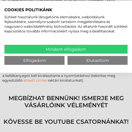
A címkék egyszerű megtervezését az eszközhöz mellékelt Zebra
Designer
címkenyomtató program
biztosítja, mellyel egy
szövegszerkesztőhöz hasonlóan, grafikus felületen tervezhetjük meg a
COOKIES POLITIKÁNK
nyomatképet. A kinyomtatott címkék szabadon tartalmazhatnak
Sütiket használunk látogatóink elemzésére, weboldalunk
feliratot, vonalkódot vagy akár egyszínű grafikát is (pl. logó).
fejlesztésére, személyre szabott tartalom megjelenítésére és
Szintén mellékeljük az eszközhöz a Windows drivert, mellyel a
nagyszerű weboldalélmény biztosítására. Az általunk használt sütikkel
felhasználók egyszerűen tudnak vonalkódos etiketteket nyomtatni
kapcsolatos további információkért nyissa meg a beállításokat.
Windows alkalmazásokból, mint pl. Microsoft® Office™ és egyéb
népszerű programok.
Mindent elfogadom
VÁSÁRLÁSTÓL AZ ETIKETT CÍMKE
NYOMTATÁSIG
Elfogadom
Elutasítom
A címkenyomtatóhoz minden működéshez szükséges összetevőt
csomagolunk (tápegység, tápkábel , szoftver, stb.), így Önnek már csak
a kellékanyagot kell kiválasztania a nyomtatáshoz (tekintse meg
egyedülálló
etikett címke
raktári kínálatunkat).
MEGBÍZHAT BENNÜNK! ISMERJE MEG
VÁSÁRLÓINK VÉLEMÉNYÉT
KÖVESSE BE YOUTUBE CSATORNÁNKAT!