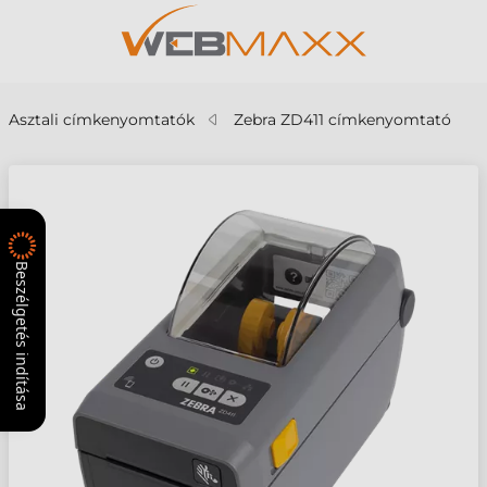
Asztali címkenyomtatók
Zebra ZD411 címkenyomtató
Beszélgetés indítása