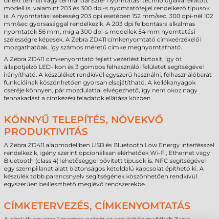
direkt termál vagy termál transzfer nyomtatási technológiával ellátott
modell is, valamint 203 és 300 dpi-s nyomtatófejjel rendelkező típusok
is. A nyomtatási sebesség 203 dpi esetében 152 mm/sec, 300 dpi-nél 102
mm/sec gyorsasággal rendelkezik. A 203 dpi felbontásra alkalmas
nyomtatók 56 mm, míg a 300 dpi-s modellek 54 mm nyomtatási
szélességre képesek. A Zebra ZD411 címkenyomtató címkeérzékelői
mozgathatóak, így számos méretű címke megnyomtatható.
A Zebra ZD411 címkenyomtató fejlett vezérlést biztosít, így öt
állapotjelző LED-ikon és 3 gombos felhasználói felületet segítségével
irányítható. A készüléket rendkívül egyszerű használni, felhasználóbarát
funkcióinak köszönhetően gyorsan elsajátítható. A kellékanyagok
cseréje könnyen, pár mozdulattal elvégezhető, így nem okoz nagy
fennakadást a címkézési feladatok ellátása közben.
KÖNNYŰ TELEPÍTÉS, NÖVEKVŐ
PRODUKTIVITÁS
A Zebra ZD411 alapmodellben USB és Bluetooth Low Energy interfésszel
rendelkezik, igény szerint opcionálisan elérhetőek Wi-Fi, Ethernet vagy
Bluetooth (class 4) lehetőséggel bővített típusok is. NFC segítségével
egy szempillanat alatt biztonságos kétoldalú kapcsolat építhető ki. A
készülék több parancsnyelv segítségének köszönhetően rendkívül
egyszerűen beilleszthető meglévő rendszerekbe.
CÍMKETERVEZÉS, CÍMKENYOMTATÁS