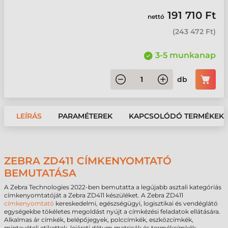
191 710 Ft
nettó
(
243 472 Ft
)
3-5 munkanap
db
LEÍRÁS
PARAMÉTEREK
KAPCSOLÓDÓ TERMÉKEK
ZEBRA ZD411 CÍMKENYOMTATÓ
BEMUTATÁSA
A Zebra Technologies 2022-ben bemutatta a legújabb asztali kategóriás
címkenyomtatóját a Zebra ZD411 készüléket. A Zebra ZD411
címkenyomtató
kereskedelmi, egészségügyi, logisztikai és vendéglátó
egységekbe tökéletes megoldást nyújt a címkézési feladatok ellátására.
Alkalmas ár címkék, belépőjegyek, polccímkék, eszközcímkék,
mintavételi etikettek, lejárati dátum matricák és termékcímkék