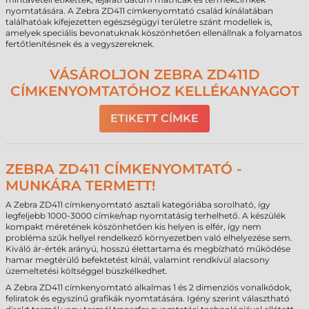
nyomtatására. A Zebra ZD411 címkenyomtató család kínálatában
találhatóak kifejezetten egészségügyi területre szánt modellek is,
amelyek speciális bevonatuknak köszönhetően ellenállnak a folyamatos
fertőtlenítésnek és a vegyszereknek.
VÁSÁROLJON ZEBRA ZD411D
CÍMKENYOMTATÓHOZ KELLÉKANYAGOT
ETIKETT CÍMKE
ZEBRA ZD411 CÍMKENYOMTATÓ -
MUNKÁRA TERMETT!
A Zebra ZD411 címkenyomtató asztali kategóriába sorolható, így
legfeljebb 1000-3000 címke/nap nyomtatásig terhelhető. A készülék
kompakt méretének köszönhetően kis helyen is elfér, így nem
probléma szűk hellyel rendelkező környezetben való elhelyezése sem.
Kiváló ár-érték arányú, hosszú élettartama és megbízható működése
hamar megtérülő befektetést kínál, valamint rendkívül alacsony
üzemeltetési költséggel büszkélkedhet.
A Zebra ZD411 címkenyomtató alkalmas 1 és 2 dimenziós vonalkódok,
feliratok és egyszínű grafikák nyomtatására. Igény szerint választható