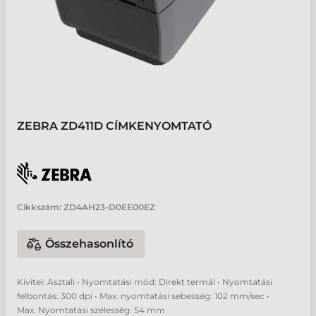
ZEBRA ZD411D CÍMKENYOMTATÓ
Cikkszám:
ZD4AH23-D0EE00EZ
Összehasonlító
Kivitel: Asztali • Nyomtatási mód: Direkt termál • Nyomtatási
felbontás: 300 dpi • Max. nyomtatási sebesség: 102 mm/sec •
Max. Nyomtatási szélesség: 54 mm