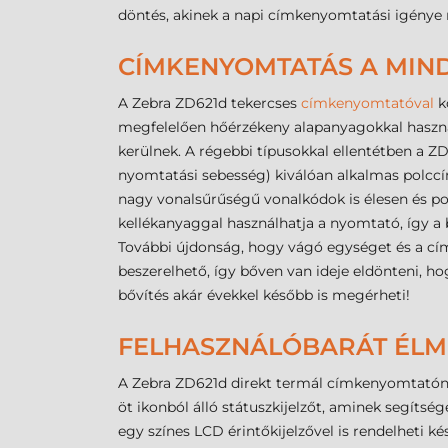
döntés, akinek a napi címkenyomtatási igénye 
CÍMKENYOMTATÁS A MI
A Zebra ZD621d tekercses
címkenyomtatóval
k
megfelelően hőérzékeny alapanyagokkal használh
kerülnek. A régebbi típusokkal ellentétben a Z
nyomtatási sebesség) kiválóan alkalmas polccím
nagy vonalsűrűségű vonalkódok is élesen és po
kellékanyaggal használhatja a nyomtató, így a 
További újdonság, hogy vágó egységet és a címk
beszerelhető, így bőven van ideje eldönteni, hog
bővítés akár évekkel később is megérheti!
FELHASZNÁLÓBARÁT ÉL
A Zebra ZD621d direkt termál címkenyomtatóná
öt ikonból álló státuszkijelzőt, aminek segítsé
egy színes LCD érintőkijelzővel is rendelheti 