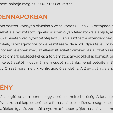
nem haladja meg az 1.000-3.000 etikettet.
NDENNAPOKBAN
ontrasztos, könnyen olvasható vonalkódos (1D és 2D) öntapadó eti
atja a nyomtatót, így elsősorban olyan feladatokra ajánljuk, ah
D621d esetén két nyomtatófej közül is választhat: a sztenderdnek
kék, csomagazonosítók elkészítésére, de a 300 dpi-s fejjel (ma
ntosan jelennek meg az elkészült etikett címkén. Az állítható
black mark jelölésekkel és a folyamatos anyagokkal is kompatibil
eleválasztót most már nem csupán gyárilag lehet beépíteni! Szü
y Ön számára melyik konfiguráció az ideális. A 2 év gyári garanci
MÉNY
l a legfőbb szempont az egyszerű üzemeltethetőség. A készülé
gével azonnal képbe kerülhet a felhasználó, és időveszteségek né
készüléket, így közvetlenül a nyomtató képernyőjét használva is