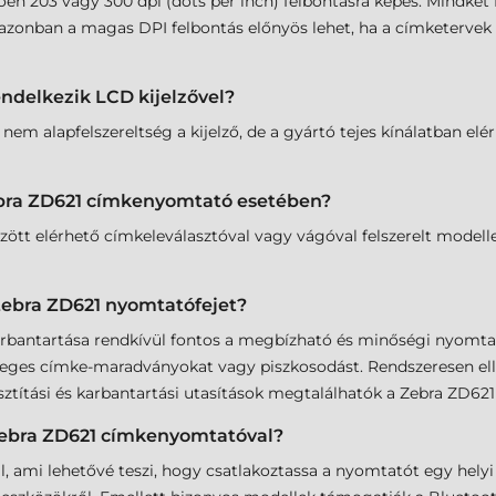
 203 vagy 300 dpi (dots per inch) felbontásra képes. Mindkét fe
zonban a magas DPI felbontás előnyös lehet, ha a címketervek r
ndelkezik LCD kijelzővel?
em alapfelszereltség a kijelző, de a gyártó tejes kínálatban e
Zebra ZD621 címkenyomtató esetében?
tt elérhető címkeleválasztóval vagy vágóval felszerelt modelle
Zebra ZD621 nyomtatófejet?
arbantartása rendkívül fontos a megbízható és minőségi nyomtat
tleges címke-maradványokat vagy piszkosodást. Rendszeresen elle
sztítási és karbantartási utasítások megtalálhatók a Zebra ZD62
Zebra ZD621 címkenyomtatóval?
l, ami lehetővé teszi, hogy csatlakoztassa a nyomtatót egy hely