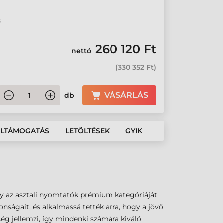
8
260 120 Ft
nettó
(
330 352 Ft
)
VÁSÁRLÁS
db
ÉLTÁMOGATÁS
LETÖLTÉSEK
GYIK
ly az asztali nyomtatók prémium kategóriáját
nságait, és alkalmassá tették arra, hogy a jövő
ség jellemzi, így mindenki számára kiváló