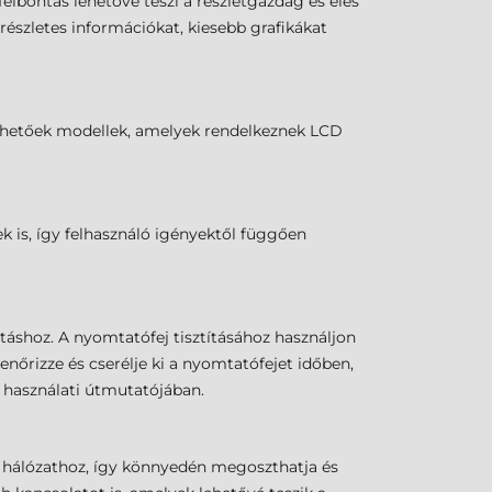
lbontás lehetővé teszi a részletgazdag és éles
észletes információkat, kiesebb grafikákat
lérhetőek modellek, amelyek rendelkeznek LCD
k is, így felhasználó igényektől függően
áshoz. A nyomtatófej tisztításához használjon
nőrizze és cserélje ki a nyomtatófejet időben,
1 használati útmutatójában.
i hálózathoz, így könnyedén megoszthatja és