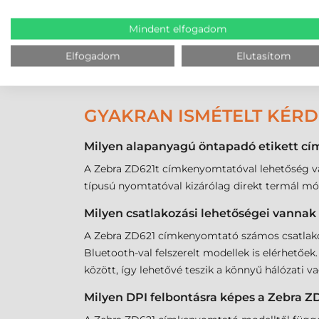
sikerül kiválasztania a megfelelő kellékanyago
hívjon minket bátran a
központi elérhetőségei
Mindent elfogadom
rátalálni!
Elfogadom
Elutasítom
GYAKRAN ISMÉTELT KÉR
Milyen alapanyagú öntapadó etikett c
A Zebra ZD621t címkenyomtatóval lehetőség va
típusú nyomtatóval kizárólag direkt termál mó
Milyen csatlakozási lehetőségei vanna
A Zebra ZD621 címkenyomtató számos csatlakozá
Bluetooth-val felszerelt modellek is elérhetőe
között, így lehetővé teszik a könnyű hálózati v
Milyen DPI felbontásra képes a Zebra 