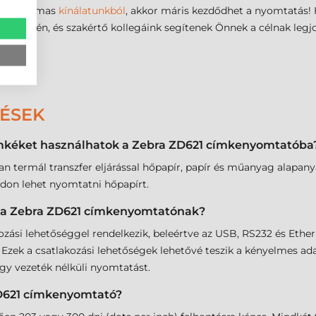
t a hatalmas
kínálatunkból
, akkor máris kezdődhet a nyomtatás! 
nk
egyikén, és szakértő kollegáink segítenek Önnek a célnak legj
DÉSEK
ímkéket használhatok a Zebra ZD621 címkenyomtatóba
n termál transzfer eljárással hőpapír, papír és műanyag alapa
don lehet nyomtatni hőpapírt.
k a Zebra ZD621 címkenyomtatónak?
si lehetőséggel rendelkezik, beleértve az USB, RS232 és Ethern
k. Ezek a csatlakozási lehetőségek lehetővé teszik a kényelmes 
agy vezeték nélküli nyomtatást.
ZD621 címkenyomtató?