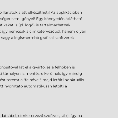
illanatok alatt elkészítheti! Az applikációban
tséget sem igényel! Egy könnyedén átlátható
ikákat is (pl. logó) is tartalmazhatnak.
ók így nemcsak a címketervezőből, hanem olyan
vagy a legismertebb grafikai szoftverek
sítóval lát el a gyártó, és a felhőben is
ti tárhelyen is mentésre kerülnek, így mindig
t teremt a "felhővel", majd letölti az aktuális
tt nyomtató automatikusan letölti a
tkábel, címketervező szoftver, stb.), így ha