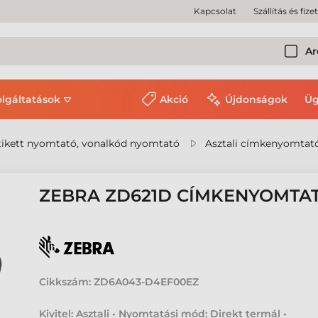
Kapcsolat
Szállítás és fize
Ar
olgáltatások
Akció
Újdonságok
Üg
ikett nyomtató, vonalkód nyomtató
Asztali címkenyomtat
ZEBRA ZD621D CÍMKENYOMTA
Cikkszám:
ZD6A043-D4EF00EZ
Kivitel: Asztali • Nyomtatási mód: Direkt termál •