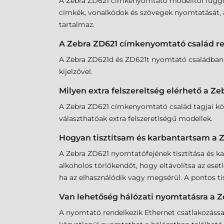
A Zebra ZD621 címkenyomtató modelltől függően
címkék, vonalkódok és szövegek nyomtatását, a
tartalmaz.
A Zebra ZD621 címkenyomtató család re
A Zebra ZD621d és ZD621t nyomtató családban n
kijelzővel.
Milyen extra felszereltség elérhető a 
A Zebra ZD621 címkenyomtató család tagjai közö
választhatóak extra felszeretlségű modellek.
Hogyan tisztítsam és karbantartsam a 
A Zebra ZD621 nyomtatófejének tisztítása és k
alkoholos törlőkendőt, hogy eltávolítsa az ese
ha az elhasználódik vagy megsérül. A pontos ti
Van lehetőség hálózati nyomtatásra a 
A nyomtató rendelkezik Ethernet csatlakozássa