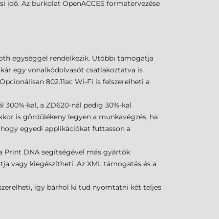
lási idő. Az burkolat OpenACCES formatervezése
ooth egységgel rendelkezik. Utóbbi támogatja
akár egy vonalkódolvasót csatlakoztatva is
Opcionálisan 802.11ac Wi-Fi is felszerelheti a
ál 300%-kal, a ZD620-nál pedig 30%-kal
akkor is gördülékeny legyen a munkavégzés, ha
 hogy egyedi applikációkat futtasson a
ebra Print DNA segítségével más gyártók
atja vagy kiegészítheti. Az XML támogatás és a
erelheti, így bárhol ki tud nyomtatni két teljes