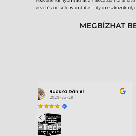
közvetlenül nyomtathat a hálózatban található 
vezeték nélküli nyomtatást olyan eszközökről,
MEGBÍZHAT B
Csaba Vörös
2026-08-04
2026. január hónapban RFID
kártyanyomtatót és hozzá kapcsolódó
kiegészítőket, valamint szoftvert
vásároltunk a Webmaxx Stúdiótól. A