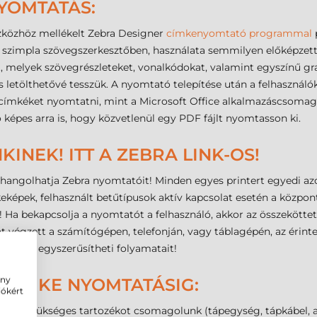
YOMTATÁS:
szközhöz mellékelt Zebra Designer
címkenyomtató programmal
p
y szimpla szövegszerkesztőben, használata semmilyen előképzet
et, melyek szövegrészleteket, vonalkódokat, valamint egyszínű graf
 letölthetővé tesszük. A nyomtató telepítése után a felhasznál
címkéket nyomtatni, mint a Microsoft Office alkalmazáscsomag 
képes arra is, hogy közvetlenül egy PDF fájlt nyomtasson ki.
INEK! ITT A ZEBRA LINK-OS!
hangolhatja Zebra nyomtatóit! Minden egyes printert egyedi azono
keképek, felhasznált betűtípusok aktív kapcsolat esetén a közpon
 Ha bekapcsolja a nyomtatót a felhasználó, akkor az összeköttetés
végzett a számítógépen, telefonján, vagy táblagépén, az érinte
 meg és egyszerűsítheti folyamatait!
ény
 CÍMKE NYOMTATÁSIG:
iókért
nden szükséges tartozékot csomagolunk (tápegység, tápkábel, ada