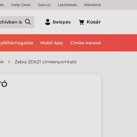
tés
Help-Desk
Szerviz
Letöltések
Márkáink
Kosár
chívban is
Belépés
yféltámogatás
Mobil App
Címke kereső
ók
Zebra ZD621 címkenyomtató
TÓ