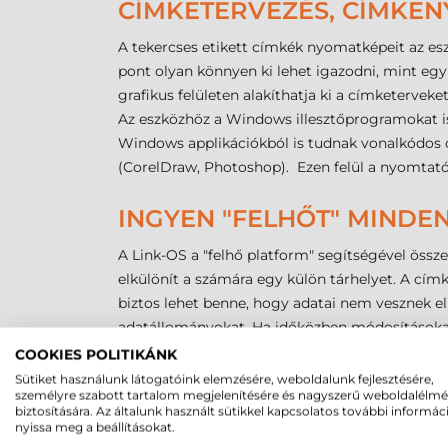
CÍMKETERVEZÉS, CÍMKEN
A tekercses etikett címkék nyomatképeit az e
pont olyan könnyen ki lehet igazodni, mint eg
grafikus felületen alakíthatja ki a címketervek
Az eszközhöz a Windows illesztőprogramokat is
Windows applikációkból is tudnak vonalkódos 
(CorelDraw, Photoshop). Ezen felül a nyomtató 
INGYEN "FELHŐT" MINDENK
A Link-OS a "felhő platform" segítségével össze
elkülönít a számára egy külön tárhelyet. A cím
biztos lehet benne, hogy adatai nem vesznek el!
adatállományokat. Ha időközben módosításokat 
legfrissebb adatokat. Mindezzel időt takaríthat
COOKIES POLITIKÁNK
Sütiket használunk látogatóink elemzésére, weboldalunk fejlesztésére,
személyre szabott tartalom megjelenítésére és nagyszerű weboldalélm
VÁSÁRLÁSTÓL AZ ETIKETT
biztosítására. Az általunk használt sütikkel kapcsolatos további informác
nyissa meg a beállításokat.
A Zebra ZD621d tekercses etikett printerhez mi