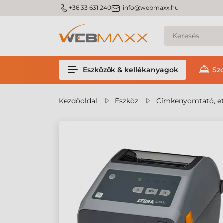
m_phone
m_email
+36 33 631 240
info@webmaxx.hu
Eszközök & kellékanyagok
Sz
Kezdőoldal
Eszköz
Címkenyomtató, et