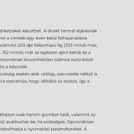
ketteket készíthet. A direkt termál eljárásnak
ol a címkék egy éven belül felhasználásra
 számító 203 dpi felbontású fej (203 mm/s max.
x. 152 mm/s) már az egészen apró betűk és a
 szenzoroknak köszönhetően számos különböző
is a készülék.
kség esetén akár utólag, szervizelés nélkül is
a szavatolja, hogy időtálló az eszköz, így a
kházon csak három gombot talál, valamint az
lkül avatkozhat be, ha szükséges. Opcionálisan
 módosíthatja a nyomatási paramétereket. A