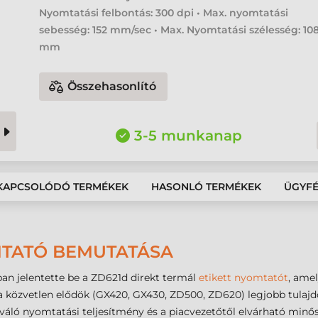
Nyomtatási felbontás: 300 dpi • Max. nyomtatási
sebesség: 152 mm/sec • Max. Nyomtatási szélesség: 10
mm
Összehasonlító
3-5 munkanap
KAPCSOLÓDÓ TERMÉKEK
HASONLÓ TERMÉKEK
ÜGYF
MTATÓ BEMUTATÁSA
an jelentette be a ZD621d direkt termál
etikett nyomtatót
, ame
 a közvetlen elődök (GX420, GX430, ZD500, ZD620) legjobb tulajdo
kiváló nyomtatási teljesítmény és a piacvezetőtől elvárható minő