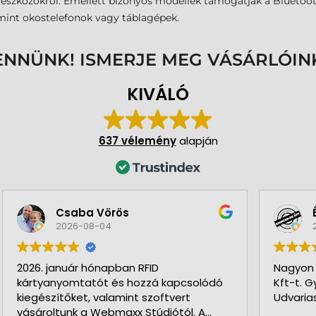
eszközökről. Emellett bizonyos modellek támogatják a Bluetooth
 mint okostelefonok vagy táblagépek.
ENNÜNK! ISMERJE MEG VÁSÁRLÓIN
KIVÁLÓ
637 vélemény
alapján
Éva Korbács
2026-08-03
Nagyon szeretem a Webmaxx Stúdió
G
Kft-t. Gyorsak, pontosak!
Udvarias, hozzáértő munkatársak!