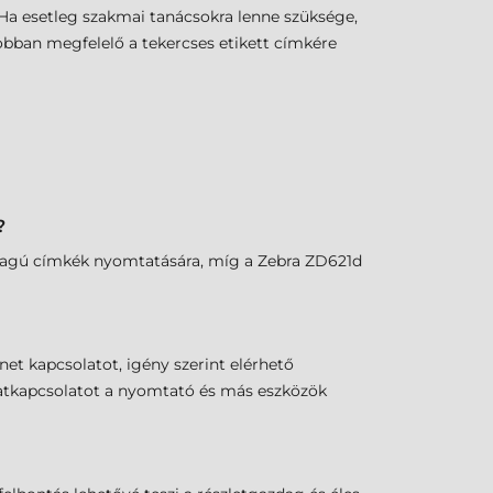
Ha esetleg szakmai tanácsokra lenne szüksége,
obban megfelelő a tekercses etikett címkére
?
nyagú címkék nyomtatására, míg a Zebra ZD621d
et kapcsolatot, igény szerint elérhető
adatkapcsolatot a nyomtató és más eszközök