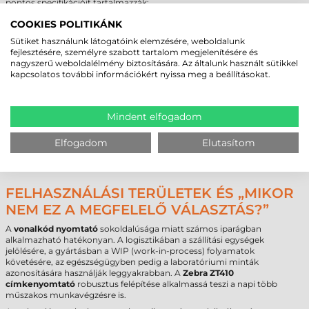
pontos specifikációit tartalmazzák:
COOKIES POLITIKÁNK
Márka
Zebra
Modell
ZT410
Sütiket használunk látogatóink elemzésére, weboldalunk
Kategória
közepes
fejlesztésére, személyre szabott tartalom megjelenítésére és
Technológia
termál transzfer
nagyszerű weboldalélmény biztosítására. Az általunk használt sütikkel
kapcsolatos további információkért nyissa meg a beállításokat.
Felbontás
203 dpi
Max. nyomtatási sebesség
356 mm/sec
Max. nyomtatási szélesség
104 mm
Külső tekercs átmérő
200 mm
Mindent elfogadom
Belső cséve átmérő
76 mm
Interfész
USB
,
RS232
,
Ethernet
,
Bluetooth
,
NFC
Elfogadom
Elutasítom
Garancia idő (készülék)
12 hónap
Garancia idő (nyomtatófej)
6 hónap
FELHASZNÁLÁSI TERÜLETEK ÉS „MIKOR
NEM EZ A MEGFELELŐ VÁLASZTÁS?”
A
vonalkód nyomtató
sokoldalúsága miatt számos iparágban
alkalmazható hatékonyan. A logisztikában a szállítási egységek
jelölésére, a gyártásban a WIP (work-in-process) folyamatok
követésére, az egészségügyben pedig a laboratóriumi minták
azonosítására használják leggyakrabban. A
Zebra ZT410
címkenyomtató
robusztus felépítése alkalmassá teszi a napi több
műszakos munkavégzésre is.