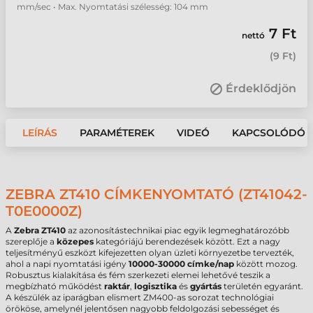
mm/sec • Max. Nyomtatási szélesség: 104 mm
7 Ft
nettó
(
9 Ft
)
Érdeklődjön
LEÍRÁS
PARAMÉTEREK
VIDEÓ
KAPCSOLÓDÓ 
ZEBRA ZT410 CÍMKENYOMTATÓ (ZT41042-
T0E0000Z)
A
Zebra ZT410
az azonosítástechnikai piac egyik legmeghatározóbb
szereplője a
közepes
kategóriájú berendezések között. Ezt a nagy
teljesítményű eszközt kifejezetten olyan üzleti környezetbe tervezték,
ahol a napi nyomtatási igény
10000-30000 címke/nap
között mozog.
Robusztus kialakítása és fém szerkezeti elemei lehetővé teszik a
megbízható működést
raktár
,
logisztika
és
gyártás
területén egyaránt.
A készülék az iparágban elismert ZM400-as sorozat technológiai
örököse, amelynél jelentősen nagyobb feldolgozási sebességet és