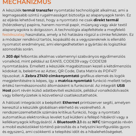
MECHANIZMUS
A készülék
termál transzfer
nyomtatási technológiát alkalmaz, ami a
legmagasabb szintű rugalmasságot biztosítja az alapanyagok terén. Ez
az eljárás lehetővé teszi, hogy a nyomtató ne csak
direkt termál
(hőérzékeny) papírra, hanem normál papír, műanyag vagy akár textil
alapanyagokra is dolgozzon. A technológia alapfeltétele a megfelelő
festékszalag
használata, amely a hő hatására rögzül a címke felületén. Ez
a módszer rendkívül tartós, kopásálló és a vegyszereknek is ellenálló
nyomatot eredményez, ami elengedhetetlen a gyártási és logisztikai
azonosítás során.
A
203 dpi
felbontás alkalmas valamennyi szabványos egydimenziós
vonalkód, mint például az EAN13, CODE39 vagy CODE128
nyomtatására. Emellett a készülék magabiztosan kezeli a kétdimenziós
kódokat is, beleértve az Aztec, QR Code, Data Matrix és PDF417
típusokat. A
Zebra ZT410 címkenyomtató
grafikus elemek és logók
megjelenítésére is képes, így a
matrica nyomtató
funkció mellett teljes
értékű termékazonosító állomásként is funkcionál. Az integrált
USB
Host
port révén külső adatbeviteli eszközök, például vonalkódolvasók
vagy billentyűzetek is közvetlenül csatlakoztathatók.
A hálózati integrációt a beépített
Ethernet
printszerver segíti, amelyen
keresztül a készülék globálisan elérhető és vezérelhető. A
rendszerüzemeltetők számára kritikus funkció, hogy a nyomtató
automatikus elektronikus levelet tud küldeni a fellépő hibákról vagy a
kellékanyagok kifogyásáról. A
Bluetooth 2.1
és az
NFC
támogatás révén
a mobil eszközökkel történő párosítás és a helyszíni konfigurálás gyors
és egyszerű, ami csökkenti a telepítési időt és a hibalehetőségeket.