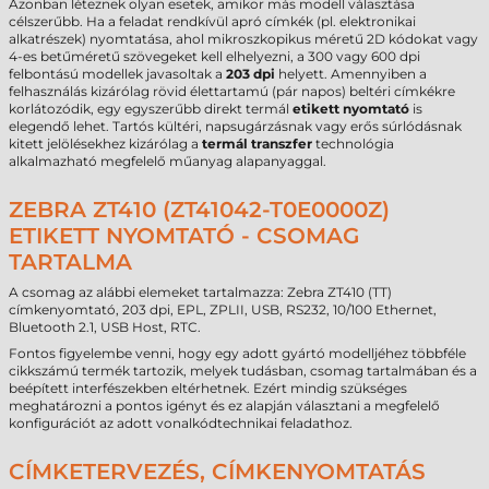
Azonban léteznek olyan esetek, amikor más modell választása
célszerűbb. Ha a feladat rendkívül apró címkék (pl. elektronikai
alkatrészek) nyomtatása, ahol mikroszkopikus méretű 2D kódokat vagy
4-es betűméretű szövegeket kell elhelyezni, a 300 vagy 600 dpi
felbontású modellek javasoltak a
203 dpi
helyett. Amennyiben a
felhasználás kizárólag rövid élettartamú (pár napos) beltéri címkékre
korlátozódik, egy egyszerűbb direkt termál
etikett nyomtató
is
elegendő lehet. Tartós kültéri, napsugárzásnak vagy erős súrlódásnak
kitett jelölésekhez kizárólag a
termál transzfer
technológia
alkalmazható megfelelő műanyag alapanyaggal.
ZEBRA ZT410 (ZT41042-T0E0000Z)
ETIKETT NYOMTATÓ - CSOMAG
TARTALMA
A csomag az alábbi elemeket tartalmazza: Zebra ZT410 (TT)
címkenyomtató, 203 dpi, EPL, ZPLII, USB, RS232, 10/100 Ethernet,
Bluetooth 2.1, USB Host, RTC.
Fontos figyelembe venni, hogy egy adott gyártó modelljéhez többféle
cikkszámú termék tartozik, melyek tudásban, csomag tartalmában és a
beépített interfészekben eltérhetnek. Ezért mindig szükséges
meghatározni a pontos igényt és ez alapján választani a megfelelő
konfigurációt az adott vonalkódtechnikai feladathoz.
CÍMKETERVEZÉS, CÍMKENYOMTATÁS