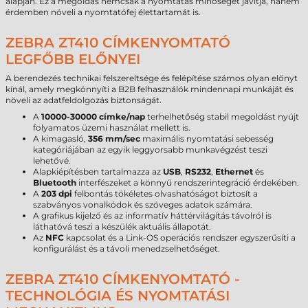
alapján. Ez a megoldás nemcsak a nyomtatás minőségét javítja, hanem
érdemben növeli a nyomtatófej élettartamát is.
ZEBRA ZT410 CÍMKENYOMTATÓ
LEGFŐBB ELŐNYEI
A berendezés technikai felszereltsége és felépítése számos olyan előnyt
kínál, amely megkönnyíti a B2B felhasználók mindennapi munkáját és
növeli az adatfeldolgozás biztonságát.
A
10000-30000 címke/nap
terhelhetőség stabil megoldást nyújt
folyamatos üzemi használat mellett is.
A kimagasló,
356 mm/sec
maximális nyomtatási sebesség
kategóriájában az egyik leggyorsabb munkavégzést teszi
lehetővé.
Alapkiépítésben tartalmazza az
USB
,
RS232
,
Ethernet
és
Bluetooth
interfészeket a könnyű rendszerintegráció érdekében.
A
203 dpi
felbontás tökéletes olvashatóságot biztosít a
szabványos vonalkódok és szöveges adatok számára.
A grafikus kijelző és az informatív háttérvilágítás távolról is
láthatóvá teszi a készülék aktuális állapotát.
Az
NFC
kapcsolat és a Link-OS operációs rendszer egyszerűsíti a
konfigurálást és a távoli menedzselhetőséget.
ZEBRA ZT410 CÍMKENYOMTATÓ -
TECHNOLÓGIA ÉS NYOMTATÁSI