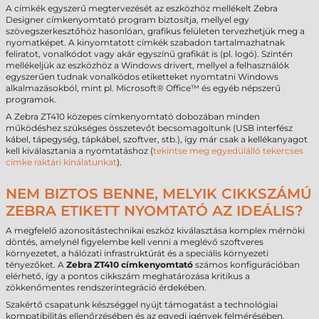
A címkék egyszerű megtervezését az eszközhöz mellékelt Zebra
Designer címkenyomtató program biztosítja, mellyel egy
szövegszerkesztőhöz hasonlóan, grafikus felületen tervezhetjük meg a
nyomatképet. A kinyomtatott címkék szabadon tartalmazhatnak
feliratot, vonalkódot vagy akár egyszínű grafikát is (pl. logó). Szintén
mellékeljük az eszközhöz a Windows drivert, mellyel a felhasználók
egyszerűen tudnak vonalkódos etiketteket nyomtatni Windows
alkalmazásokból, mint pl. Microsoft® Office™ és egyéb népszerű
programok.
A Zebra ZT410 közepes címkenyomtató dobozában minden
működéshez szükséges összetevőt becsomagoltunk (USB interfész
kábel, tápegység, tápkábel, szoftver, stb.), így már csak a kellékanyagot
kell kiválasztania a nyomtatáshoz (
tekintse meg egyedülálló tekercses
címke raktári kínálatunkat
).
NEM BIZTOS BENNE, MELYIK CIKKSZÁMÚ
ZEBRA ETIKETT NYOMTATÓ AZ IDEÁLIS?
A megfelelő azonosítástechnikai eszköz kiválasztása komplex mérnöki
döntés, amelynél figyelembe kell venni a meglévő szoftveres
környezetet, a hálózati infrastruktúrát és a speciális környezeti
tényezőket. A
Zebra ZT410 címkenyomtató
számos konfigurációban
elérhető, így a pontos cikkszám meghatározása kritikus a
zökkenőmentes rendszerintegráció érdekében.
Szakértő csapatunk készséggel nyújt támogatást a technológiai
kompatibilitás ellenőrzésében és az egyedi igények felmérésében.