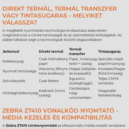
DIREKT TERMÁL, TERMÁL TRANSZFER
VAGY TINTASUGARAS - MELYIKET
VÁLASSZA?
A megfelelő nyomtatási technológia kiválasztása alapvetően
meghatározza a címke tartósságát és az üzemeltetési költségeket. Az
alábbi táblázat segít a technológiák közötti eligazodásban:
Termál
Jellemző
Direkt termál
Tintasugaras
transzfer
Csak hőérzékeny
Papír, műanyag,
Speciális inkjet
Kellékanyag
papír
textil + szalag
papír/műanyag
Alacsony (fényre,
Magas (időjárás-
Közepes/Magas
Nyomat tartóssága
hőre érzékeny)
és kopásálló)
(fotóminőség)
Egyszínű
Teljes CMYK
Színválaszték
Csak fekete
(szalagfüggő)
színskála
Gazdaságos
Kedvező (nincs
Magasabb
Költséghatékonyság
nagy
szalag)
festékköltség
volumenben
ZEBRA ZT410 VONALKÓD NYOMTATÓ -
MÉDIA KEZELÉS ÉS KOMPATIBILITÁS
A
Zebra ZT410 címkenyomtató
professzionális média-kezelő rendszere