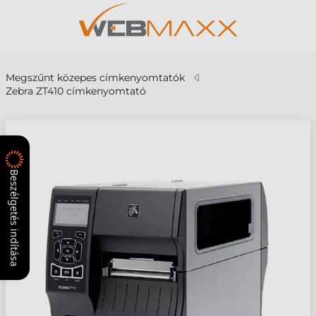
Megszűnt közepes címkenyomtatók
Zebra ZT410 címkenyomtató
Beszélgetés indítása