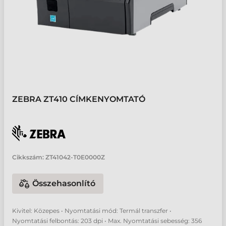
ZEBRA ZT410 CÍMKENYOMTATÓ
Cikkszám:
ZT41042-T0E0000Z
Összehasonlító
Kivitel: Közepes • Nyomtatási mód: Termál transzfer •
Nyomtatási felbontás: 203 dpi • Max. Nyomtatási sebesség: 356