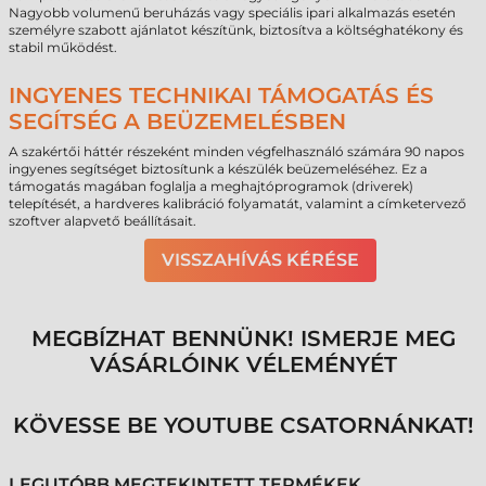
Nagyobb volumenű beruházás vagy speciális ipari alkalmazás esetén
személyre szabott ajánlatot készítünk, biztosítva a költséghatékony és
stabil működést.
INGYENES TECHNIKAI TÁMOGATÁS ÉS
SEGÍTSÉG A BEÜZEMELÉSBEN
A szakértői háttér részeként minden végfelhasználó számára 90 napos
ingyenes segítséget biztosítunk a készülék beüzemeléséhez. Ez a
támogatás magában foglalja a meghajtóprogramok (driverek)
telepítését, a hardveres kalibráció folyamatát, valamint a címketervező
szoftver alapvető beállításait.
VISSZAHÍVÁS KÉRÉSE
MEGBÍZHAT BENNÜNK! ISMERJE MEG
VÁSÁRLÓINK VÉLEMÉNYÉT
KÖVESSE BE YOUTUBE CSATORNÁNKAT!
LEGUTÓBB MEGTEKINTETT TERMÉKEK