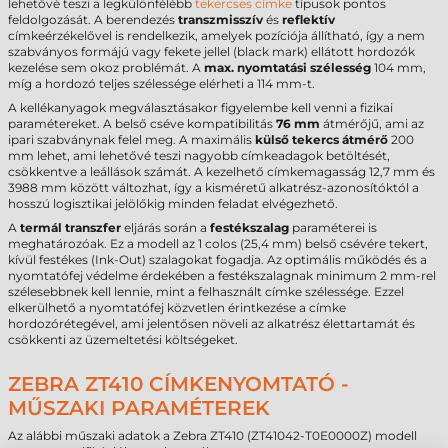
lehetővé teszi a legkülönfélébb
tekercses címke
típusok pontos
feldolgozását. A berendezés
transzmisszív
és
reflektív
címkeérzékelővel is rendelkezik, amelyek pozíciója állítható, így a nem
szabványos formájú vagy fekete jellel (black mark) ellátott hordozók
kezelése sem okoz problémát. A
max. nyomtatási szélesség
104 mm,
míg a hordozó teljes szélessége elérheti a 114 mm-t.
A kellékanyagok megválasztásakor figyelembe kell venni a fizikai
paramétereket. A belső cséve kompatibilitás
76 mm
átmérőjű, ami az
ipari szabványnak felel meg. A maximális
külső tekercs átmérő
200
mm lehet, ami lehetővé teszi nagyobb címkeadagok betöltését,
csökkentve a leállások számát. A kezelhető címkemagasság 12,7 mm és
3988 mm között változhat, így a kisméretű alkatrész-azonosítóktól a
hosszú logisztikai jelölőkig minden feladat elvégezhető.
A
termál transzfer
eljárás során a
festékszalag
paraméterei is
meghatározóak. Ez a modell az 1 colos (25,4 mm) belső csévére tekert,
kívül festékes (Ink-Out) szalagokat fogadja. Az optimális működés és a
nyomtatófej védelme érdekében a festékszalagnak minimum 2 mm-rel
szélesebbnek kell lennie, mint a felhasznált címke szélessége. Ezzel
elkerülhető a nyomtatófej közvetlen érintkezése a címke
hordozórétegével, ami jelentősen növeli az alkatrész élettartamát és
csökkenti az üzemeltetési költségeket.
ZEBRA ZT410 CÍMKENYOMTATÓ -
MŰSZAKI PARAMÉTEREK
Az alábbi műszaki adatok a Zebra ZT410 (ZT41042-T0E0000Z) modell