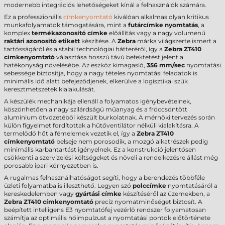
modernebb integrációs lehetőségeket kínál a felhasználók számára.
Ez a professzionális
címkenyomtató
kiválóan alkalmas olyan kritikus
munkafolyamatok támogatására, mint a
futárcímke nyomtatás
, a
komplex
termékazonosító címke
előállítás vagy a nagy volumenű
raktári azonosító etikett
készítése. A
Zebra
márka világszerte ismert a
tartósságáról és a stabil technológiai hátteréről, így a
Zebra ZT410
címkenyomtató
választása hosszú távú befektetést jelent a
hatékonyság növelésébe. Az eszköz kimagasló,
356 mm/sec
nyomtatási
sebessége biztosítja, hogy a nagy tételes nyomtatási feladatok is
minimális idő alatt befejeződjenek, elkerülve a logisztikai szűk
keresztmetszetek kialakulását.
A készülék mechanikája ellenáll a folyamatos igénybevételnek,
köszönhetően a nagy szilárdságú műanyag és a fröccsöntött
alumínium ötvözetéből készült burkolatnak. A mérnöki tervezés során
külön figyelmet fordítottak a hűtőventilátor nélküli kialakításra. A
termelődő hőt a fémelemek vezetik el, így a
Zebra ZT410
címkenyomtató
belseje nem porosodik, a mozgó alkatrészek pedig
minimális karbantartást igényelnek. Ez a konstrukció jelentősen
csökkenti a szervizelési költségeket és növeli a rendelkezésre állást még
porosabb ipari környezetben is.
A rugalmas felhasználhatóságot segíti, hogy a berendezés többféle
üzleti folyamatba is illeszthető. Legyen szó
polccímke
nyomtatásáról a
kereskedelemben vagy
gyártási címke
készítéséről az üzemekben, a
Zebra ZT410 címkenyomtató
precíz nyomatminőséget biztosít. A
beépített intelligens E3 nyomtatófej vezérlő rendszer folyamatosan
számítja az optimális hőimpulzust a nyomtatási pontok előtörténete