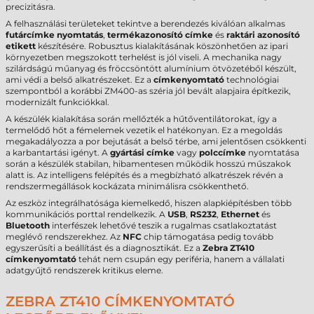
precizitásra.
A felhasználási területeket tekintve a berendezés kiválóan alkalmas
futárcímke nyomtatás
,
termékazonosító címke
és
raktári azonosító
etikett
készítésére. Robusztus kialakításának köszönhetően az ipari
környezetben megszokott terhelést is jól viseli. A mechanika nagy
szilárdságú műanyag és fröccsöntött alumínium ötvözetéből készült,
ami védi a belső alkatrészeket. Ez a
címkenyomtató
technológiai
szempontból a korábbi ZM400-as széria jól bevált alapjaira építkezik,
modernizált funkciókkal.
A készülék kialakítása során mellőzték a hűtőventilátorokat, így a
termelődő hőt a fémelemek vezetik el hatékonyan. Ez a megoldás
megakadályozza a por bejutását a belső térbe, ami jelentősen csökkenti
a karbantartási igényt. A
gyártási címke
vagy
polccímke
nyomtatása
során a készülék stabilan, hibamentesen működik hosszú műszakok
alatt is. Az intelligens felépítés és a megbízható alkatrészek révén a
rendszermegállások kockázata minimálisra csökkenthető.
Az eszköz integrálhatósága kiemelkedő, hiszen alapkiépítésben több
kommunikációs porttal rendelkezik. A
USB
,
RS232
,
Ethernet
és
Bluetooth
interfészek lehetővé teszik a rugalmas csatlakoztatást
meglévő rendszerekhez. Az
NFC
chip támogatása pedig tovább
egyszerűsíti a beállítást és a diagnosztikát. Ez a
Zebra ZT410
címkenyomtató
tehát nem csupán egy periféria, hanem a vállalati
adatgyűjtő rendszerek kritikus eleme.
ZEBRA ZT410 CÍMKENYOMTATÓ