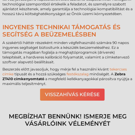
technológiai szempontból értékelik a feladatot, és személyre szabott
ajánlatot készítenek, amely garantálja a technológiai kompatibilitást és a
hosszú távú költséghatékonyságot az Önök üzemi környezetében.
INGYENES TECHNIKAI TÁMOGATÁS ÉS
SEGÍTSÉG A BEÜZEMELÉSBEN
A szakértői háttér részeként minden végfelhasználó számára 90 napos
ingyenes segítséget biztosítunk a készülék beüzemeléséhez. Ez a
támogatás magában foglalja a meghajtóprogramok (driverek)
telepítését, a hardveres kalibráció folyamatát, valamint a címketervező
szoftver alapvető beállításait.
Beszerzés előtt javasoljuk, hogy mérje fel a használni kívánt
tekercses
címke
típusát és a hozzá szükséges
festékszalag
minőségét. A
Zebra
ZT410 címkenyomtató
a megfelelő kellékanyagokkal párosítva nyújtja a
maximális teljesítményt.
VISSZAHÍVÁS KÉRÉSE
MEGBÍZHAT BENNÜNK! ISMERJE MEG
VÁSÁRLÓINK VÉLEMÉNYÉT