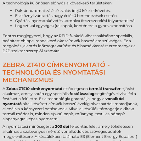
A technológia különösen előnyös a következő területeken:
Raktár automatizálás és valós idejű készletkövetés.
Eszköznyilvántartás nagy értékű berendezések esetén.
Gyártási nyomonkövetés komplex összeszerelési folyamatoknál.
Logisztikai egységek (raklapok, konténerek) gyors azonosítása.
Fontos megjegyezni, hogy az RFID funkció kihasználásához speciális,
beépített chippel rendelkező okoscímkék használata szükséges. Ez a
megoldás jelentős időmegtakarítást és hibacsökkentést eredményez a
B2B szektor szereplői számára.
ZEBRA ZT410 CÍMKENYOMTATÓ -
TECHNOLÓGIA ÉS NYOMTATÁSI
MECHANIZMUS
A
Zebra ZT410 címkenyomtató
elsődlegesen
termál transzfer
eljárást
alkalmaz, amely során egy speciális
festékszalag
segítségével viszi fel a
festéket a felületre. Ez a technológia garantálja, hogy a
vonalkód
nyomtató
által készített címkék hosszú évekig olvashatóak maradjanak,
ellenállva a környezeti hatásoknak. Mivel a készülék támogatja a direkt
termál módot is, minden típusú papír, műanyag, textil és hőpapír
alapanyagra képes nyomtatni.
A nyomtatási minőségért a
203 dpi
felbontás felel, amely tökéletesen
alkalmas a szabványos méretű vonalkódok és szöveges adatok
megjelenítésére. A készülékben található E3 (Element Energy Equalizer)