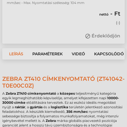
mm/sec • Max. Nyomtatási szélesség: 104 mm
- Ft
nettó
(
-
)
Érdeklődjön
LEÍRÁS
PARAMÉTEREK
VIDEÓ
KAPCSOLÓDÓ 
ZEBRA ZT410 CÍMKENYOMTATÓ (ZT41042-
T0E00C0Z)
A
Zebra ZT410 címkenyomtató
a
közepes
teljesítményű kategória
egyik legmeghízhatóbb képviselője, amelyet kifejezetten napi
10000-
30000 címke
előállítására terveztek. Ez az eszköz ideális megoldást
nyújt a
raktár
, a
gyártás
és a
logisztika
területén jelentkező azonosítási
feladatokhoz. A készülék kiemelkedő,
356 mm/sec
nyomtatási
sebessége biztosítja a folyamatos munkafolyamatokat, még intenzív
igénybevétel mellett is. A
Zebra
márka globális piacvezető pozíciója
garanciát jelent a hosszú távú üzembiztonságra és a technológiai