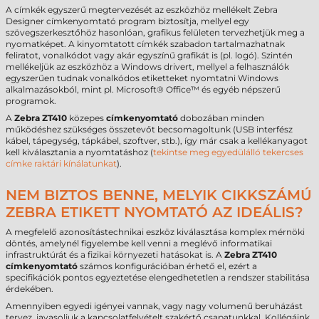
A címkék egyszerű megtervezését az eszközhöz mellékelt Zebra
Designer címkenyomtató program biztosítja, mellyel egy
szövegszerkesztőhöz hasonlóan, grafikus felületen tervezhetjük meg a
nyomatképet. A kinyomtatott címkék szabadon tartalmazhatnak
feliratot, vonalkódot vagy akár egyszínű grafikát is (pl. logó). Szintén
mellékeljük az eszközhöz a Windows drivert, mellyel a felhasználók
egyszerűen tudnak vonalkódos etiketteket nyomtatni Windows
alkalmazásokból, mint pl. Microsoft® Office™ és egyéb népszerű
programok.
A
Zebra ZT410
közepes
címkenyomtató
dobozában minden
működéshez szükséges összetevőt becsomagoltunk (USB interfész
kábel, tápegység, tápkábel, szoftver, stb.), így már csak a kellékanyagot
kell kiválasztania a nyomtatáshoz (
tekintse meg egyedülálló tekercses
címke raktári kínálatunkat
).
NEM BIZTOS BENNE, MELYIK CIKKSZÁMÚ
ZEBRA ETIKETT NYOMTATÓ AZ IDEÁLIS?
A megfelelő azonosítástechnikai eszköz kiválasztása komplex mérnöki
döntés, amelynél figyelembe kell venni a meglévő informatikai
infrastruktúrát és a fizikai környezeti hatásokat is. A
Zebra ZT410
címkenyomtató
számos konfigurációban érhető el, ezért a
specifikációk pontos egyeztetése elengedhetetlen a rendszer stabilitása
érdekében.
Amennyiben egyedi igényei vannak, vagy nagy volumenű beruházást
tervez, javasoljuk a kapcsolatfelvételt szakértő csapatunkkal. Kollégáink