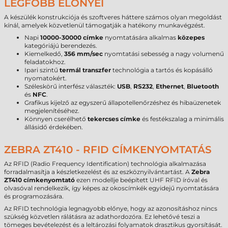
LEGFŐBB ELŐNYEI
A készülék konstrukciója és szoftveres háttere számos olyan megoldást
kínál, amelyek közvetlenül támogatják a hatékony munkavégzést.
Napi
10000-30000 címke
nyomtatására alkalmas
közepes
kategóriájú berendezés.
Kiemelkedő,
356 mm/sec
nyomtatási sebesség a nagy volumenű
feladatokhoz.
Ipari szintű
termál transzfer
technológia a tartós és kopásálló
nyomatokért.
Széleskörű interfész választék:
USB
,
RS232
,
Ethernet
,
Bluetooth
és
NFC
.
Grafikus kijelző az egyszerű állapotellenőrzéshez és hibaüzenetek
megjelenítéséhez.
Könnyen cserélhető
tekercses címke
és festékszalag a minimális
állásidő érdekében.
ZEBRA ZT410 - RFID CÍMKENYOMTATÁS
Az RFID (Radio Frequency Identification) technológia alkalmazása
forradalmasítja a készletkezelést és az eszköznyilvántartást. A
Zebra
ZT410 címkenyomtató
ezen modellje beépített UHF RFID íróval és
olvasóval rendelkezik, így képes az okoscímkék egyidejű nyomtatására
és programozására.
Az RFID technológia legnagyobb előnye, hogy az azonosításhoz nincs
szükség közvetlen rálátásra az adathordozóra. Ez lehetővé teszi a
tömeges bevételezést és a leltározási folyamatok drasztikus gyorsítását.