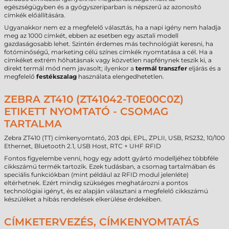
egészségügyben és a gyógyszeriparban is népszerű az azonosító
címkék előállítására.
Ugyanakkor nem ez a megfelelő választás, ha a napi igény nem haladja
meg az 1000 címkét, ebben az esetben egy asztali modell
gazdaságosabb lehet. Szintén érdemes más technológiát keresni, ha
fotóminőségű, marketing célú színes címkék nyomtatása a cél. Ha a
címkéket extrém hőhatásnak vagy közvetlen napfénynek teszik ki, a
direkt termál mód nem javasolt; ilyenkor a
termál transzfer
eljárás és a
megfelelő
festékszalag
használata elengedhetetlen.
ZEBRA ZT410 (ZT41042-T0E00C0Z)
ETIKETT NYOMTATÓ - CSOMAG
TARTALMA
Zebra ZT410 (TT) címkenyomtató, 203 dpi, EPL, ZPLII, USB, RS232, 10/100
Ethernet, Bluetooth 2.1, USB Host, RTC + UHF RFID
Fontos figyelembe venni, hogy egy adott gyártó modelljéhez többféle
cikkszámú termék tartozik. Ezek tudásban, a csomag tartalmában és
speciális funkciókban (mint például az RFID modul jelenléte)
eltérhetnek. Ezért mindig szükséges meghatározni a pontos
technológiai igényt, és ez alapján választani a megfelelő cikkszámú
készüléket a hibás rendelések elkerülése érdekében.
CÍMKETERVEZÉS, CÍMKENYOMTATÁS