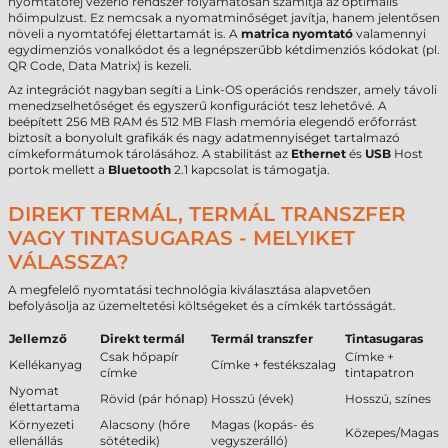
nyomtatófej vezérlő rendszer folyamatosan számítja az optimális
hőimpulzust. Ez nemcsak a nyomatminőséget javítja, hanem jelentősen
növeli a nyomtatófej élettartamát is. A
matrica nyomtató
valamennyi
egydimenziós vonalkódot és a legnépszerűbb kétdimenziós kódokat (pl.
QR Code, Data Matrix) is kezeli.
Az integrációt nagyban segíti a Link-OS operációs rendszer, amely távoli
menedzselhetőséget és egyszerű konfigurációt tesz lehetővé. A
beépített 256 MB RAM és 512 MB Flash memória elegendő erőforrást
biztosít a bonyolult grafikák és nagy adatmennyiséget tartalmazó
címkeformátumok tárolásához. A stabilitást az
Ethernet
és
USB
Host
portok mellett a
Bluetooth
2.1 kapcsolat is támogatja.
DIREKT TERMÁL, TERMÁL TRANSZFER
VAGY TINTASUGARAS - MELYIKET
VÁLASSZA?
A megfelelő nyomtatási technológia kiválasztása alapvetően
befolyásolja az üzemeltetési költségeket és a címkék tartósságát.
Jellemző
Direkt termál
Termál transzfer
Tintasugaras
Csak hőpapír
Címke +
Kellékanyag
Címke + festékszalag
címke
tintapatron
Nyomat
Rövid (pár hónap)
Hosszú (évek)
Hosszú, színes
élettartama
Környezeti
Alacsony (hőre
Magas (kopás- és
Közepes/Magas
ellenállás
sötétedik)
vegyszerálló)