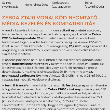
Színes
Korlátozott
Teljes
Nem lehetséges
nyomtatás
(szalagcsere)
fotóminőség
ZEBRA ZT410 VONALKÓD NYOMTATÓ -
MÉDIA KEZELÉS ÉS KOMPATIBILITÁS
A média kezelése kritikus pont minden
etikett nyomtató
esetében,
hiszen ez határozza meg a használható alapanyagok körét. A
Zebra
ZT410 címkenyomtató
76 mm
belső csévemérettel rendelkező
tekercseket fogad, a külső tekercsátmérő pedig maximum
200 mm
lehet. A minimális kezelhető címkemagasság
12,7 mm
, míg a maximális
magasság akár
3988 mm
is lehet, ami rendkívül széles alkalmazási
skálát tesz lehetővé.
A pontos pozicionálásról az állítható érzékelő rendszer gondoskodik,
amely
transzmisszív
és
reflektív
üzemmódban is képes működni. Ez
lehetővé teszi a réselt, fekete jeles vagy perforált hordozók precíz
detektálását. A maximális címkeszélesség 114 mm, míg a
max.
nyomtatási szélesség
104 mm
. A készülék 0,058 mil és 0,25 mil közötti
vastagságú médiák kezelésére alkalmas.
A
termál transzfer
nyomtatáshoz használt
festékszalag
paramétereire
is ügyelni kell a beszerzéskor. A
Zebra ZT410 címkenyomtató
ipari, 450
m hosszúságú szalagokat fogad, ami ritkább cserét és folyamatosabb
termelést tesz lehetővé. A festékoldal elhelyezkedése szerint Ink-Out
(külső festékes) szalagok használhatóak, 1" (25,4 mm) belső
csévemérettel. Fontos szabály, hogy a szalagnak legalább 2 mm-rel
szélesebbnek kell lennie a címkénél a nyomtatófej védelme érdekében.