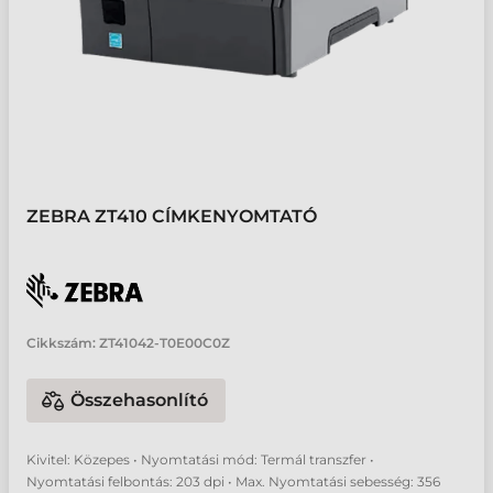
ZEBRA ZT410 CÍMKENYOMTATÓ
Cikkszám:
ZT41042-T0E00C0Z
Összehasonlító
Kivitel: Közepes • Nyomtatási mód: Termál transzfer •
Nyomtatási felbontás: 203 dpi • Max. Nyomtatási sebesség: 356