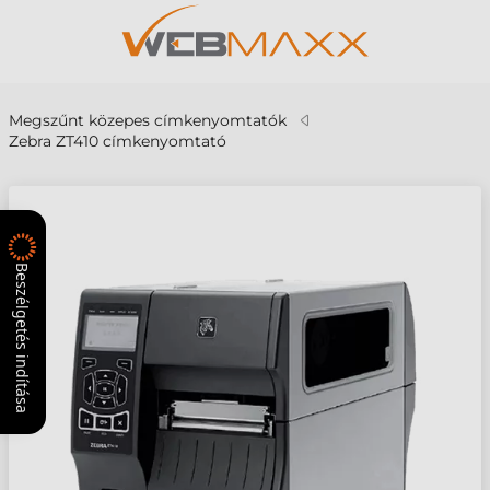
Megszűnt közepes címkenyomtatók
Zebra ZT410 címkenyomtató
Beszélgetés indítása