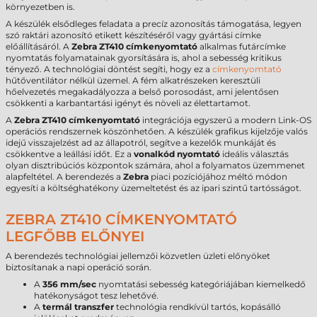
környezetben is.
A készülék elsődleges feladata a precíz azonosítás támogatása, legyen
szó raktári azonosító etikett készítéséről vagy gyártási címke
előállításáról. A
Zebra ZT410 címkenyomtató
alkalmas futárcímke
nyomtatás folyamatainak gyorsítására is, ahol a sebesség kritikus
tényező. A technológiai döntést segíti, hogy ez a
címkenyomtató
hűtőventilátor nélkül üzemel. A fém alkatrészeken keresztüli
hőelvezetés megakadályozza a belső porosodást, ami jelentősen
csökkenti a karbantartási igényt és növeli az élettartamot.
A
Zebra ZT410 címkenyomtató
integrációja egyszerű a modern Link-OS
operációs rendszernek köszönhetően. A készülék grafikus kijelzője valós
idejű visszajelzést ad az állapotról, segítve a kezelők munkáját és
csökkentve a leállási időt. Ez a
vonalkód nyomtató
ideális választás
olyan disztribúciós központok számára, ahol a folyamatos üzemmenet
alapfeltétel. A berendezés a
Zebra
piaci pozíciójához méltó módon
egyesíti a költséghatékony üzemeltetést és az ipari szintű tartósságot.
ZEBRA ZT410 CÍMKENYOMTATÓ
LEGFŐBB ELŐNYEI
A berendezés technológiai jellemzői közvetlen üzleti előnyöket
biztosítanak a napi operáció során.
A
356 mm/sec
nyomtatási sebesség kategóriájában kiemelkedő
hatékonyságot tesz lehetővé.
A
termál transzfer
technológia rendkívül tartós, kopásálló