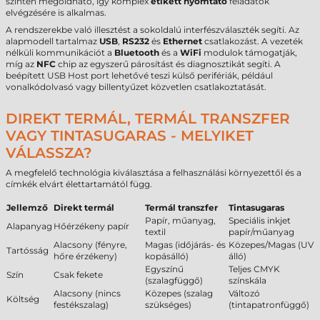
szintén megoldható, így komplex
etikett nyomtató
feladatok
elvégzésére is alkalmas.
A rendszerekbe való illesztést a sokoldalú interfészválaszték segíti. Az
alapmodell tartalmaz
USB
,
RS232
és
Ethernet
csatlakozást. A vezeték
nélküli kommunikációt a
Bluetooth
és a
WiFi
modulok támogatják,
míg az
NFC
chip az egyszerű párosítást és diagnosztikát segíti. A
beépített USB Host port lehetővé teszi külső perifériák, például
vonalkódolvasó vagy billentyűzet közvetlen csatlakoztatását.
DIREKT TERMÁL, TERMÁL TRANSZFER
VAGY TINTASUGARAS - MELYIKET
VÁLASSZA?
A megfelelő technológia kiválasztása a felhasználási környezettől és a
címkék elvárt élettartamától függ.
Jellemző
Direkt termál
Termál transzfer
Tintasugaras
Papír, műanyag,
Speciális inkjet
Alapanyag
Hőérzékeny papír
textil
papír/műanyag
Alacsony (fényre,
Magas (időjárás- és
Közepes/Magas (UV
Tartósság
hőre érzékeny)
kopásálló)
álló)
Egyszínű
Teljes CMYK
Szín
Csak fekete
(szalagfüggő)
színskála
Alacsony (nincs
Közepes (szalag
Változó
Költség
festékszalag)
szükséges)
(tintapatronfüggő)