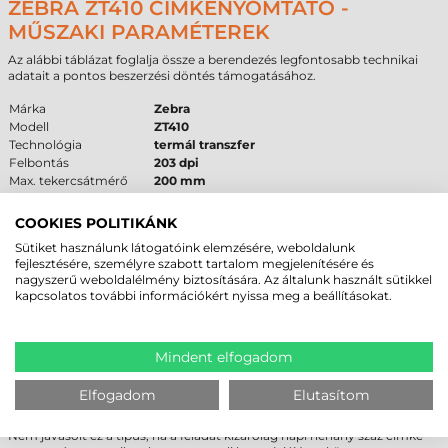
ZEBRA ZT410 CÍMKENYOMTATÓ -
MŰSZAKI PARAMÉTEREK
Az alábbi táblázat foglalja össze a berendezés legfontosabb technikai
adatait a pontos beszerzési döntés támogatásához.
Márka
Zebra
Modell
ZT410
Technológia
termál transzfer
Felbontás
203 dpi
Max. tekercsátmérő
200 mm
Cséveméret
76 mm
Interfész
USB
,
RS232
,
Ethernet
,
Bluetooth
,
WiFi
COOKIES POLITIKÁNK
Garancia
12 hónap
a készülékre,
6 hónap
a fejre
Sütiket használunk látogatóink elemzésére, weboldalunk
fejlesztésére, személyre szabott tartalom megjelenítésére és
FELHASZNÁLÁSI TERÜLETEK ÉS „MIKOR
nagyszerű weboldalélmény biztosítására. Az általunk használt sütikkel
kapcsolatos további információkért nyissa meg a beállításokat.
NEM EZ A MEGFELELŐ VÁLASZTÁS?”
A
Zebra ZT410
leggyakoribb alkalmazási területei a gyártás, a logisztika
és a raktározás. Kiválóan teljesít elosztó központokban, ahol a napi
Mindent elfogadom
terhelés meghaladja az asztali nyomtatók kapacitását, de nincs szükség
a legnagyobb ipari gépek robusztusságára. Az egészségügyben és a
Elfogadom
Elutasítom
kereskedelemben is megállja a helyét ott, ahol a gyors és tartós
címkézés alapkövetelmény.
Nem javasolt ez a típus, ha a feladat kizárólag napi néhány száz címke