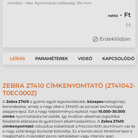
mm/sec • Max. Nyomtatási szélesség: 104 mm
- Ft
nettó
(
-
)
Érdeklődjön
LEÍRÁS
PARAMÉTEREK
VIDEÓ
KAPCSOLÓDÓ 
ZEBRA ZT410 CÍMKENYOMTATÓ (ZT41042-
T0EC000Z)
A
Zebra ZT410
a gyártó egyik legsokoldalúbb,
közepes
kategóriájú
berendezése, amely a nagy sikerű ZM400-as sorozat technológiai
alapjaira épül. Ezt a nagy teljesítményű eszközt napi
10.000-30.000
címke
nyomtatására tervezték, így kiválóan alkalmas logisztikai
feladatok ellátására és gyártósori alkalmazásokhoz. A
Zebra ZT410
címkenyomtató
robusztus kialakítását a fröccsöntött alumínium váz és
a nagy szilárdságú burkolat biztosítja. Ez a konstrukció lehetővé teszi a
megbízható működést poros raktárakban vagy intenzív ipari