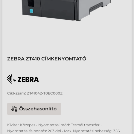
ZEBRA ZT410 CÍMKENYOMTATÓ
Cikkszám:
ZT41042-T0EC000Z
Összehasonlító
Kivitel: Közepes • Nyomtatási mód: Termál transzfer •
Nyomtatási felbontás: 203 dpi • Max. Nyomtatási sebesség: 356