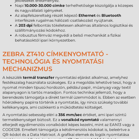
jelöléseket eredményez.
Napi
10.000-30.000 címke
terhelhetősége kiszolgálja a közepes
és nagyvállalati igényeket.
Az alapfelszereltség részét képező
Ethernet
és
Bluetooth
interfészek rugalmas hálózati csatlakozást nyújtanak.
A
203 dpi
felbontás tökéletesen alkalmas általános logisztikai és
szállítmányozási kódokhoz.
A robusztus fémváz megvédi a belső mechanikát a fizikai
behatásoktól ipari környezetben.
ZEBRA ZT410 CÍMKENYOMTATÓ -
TECHNOLÓGIA ÉS NYOMTATÁSI
MECHANIZMUS
A készülék
termál transzfer
nyomtatási eljárást alkalmaz, amelyhez
festékszalag használata szükséges. Ez a megoldás lehetővé teszi, hogy a
nyomat minden típusú hordozón, például papír, műanyag vagy textil
alapanyagon is tartós maradjon. Fontos technikai jellemző, hogy a
berendezés támogatja a direkt termál üzemmódot is. Ebben az esetben
hőérzékeny papírra történik a nyomtatás, így nincs szükség további
kellékanyagra, ami csökkenti a működtetési költséget.
A nyomtatási sebesség eléri a
356 mm/sec
értéket, ami ipari szintű
termelékenységet biztosít. Ez a
vonalkód nyomtató
valamennyi
elterjedt egydimenziós vonalkódot képes kezelni, mint az EAN13 vagy a
CODE128. Emellett támogatja a kétdimenziós kódokat is, beleértve a
QR-kódot és a Data Matrixot. A grafikai elemek és logók nyomtatása