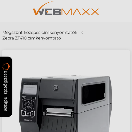
Megszűnt közepes címkenyomtatók
Zebra ZT410 címkenyomtató
Beszélgetés indítása