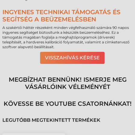
INGYENES TECHNIKAI TÁMOGATÁS ÉS
SEGÍTSÉG A BEÜZEMELÉSBEN
A szakértői háttér részeként minden végfelhasználó számára 90 napos
ingyenes segítséget biztosítunk a készülék beüzemeléséhez. Ez a
támogatás magában foglalja a meghajtóprogramok (driverek)
telepítését, a hardveres kalibráció folyamatát, valamint a címketervező
szoftver alapvető beállításait.
VISSZAHÍVÁS KÉRÉSE
MEGBÍZHAT BENNÜNK! ISMERJE MEG
VÁSÁRLÓINK VÉLEMÉNYÉT
KÖVESSE BE YOUTUBE CSATORNÁNKAT!
LEGUTÓBB MEGTEKINTETT TERMÉKEK