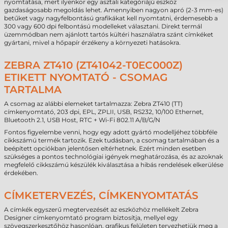
nyomtatása, mert ilyenkor egy asztali kategóriájú eszköz
gazdaságosabb megoldás lehet. Amennyiben nagyon apró (2-3 mm-es)
betűket vagy nagyfelbontású grafikákat kell nyomtatni, érdemesebb a
300 vagy 600 dpi felbontású modelleket választani. Direkt termál
üzemmódban nem ajánlott tartós kültéri használatra szánt címkéket
gyártani, mivel a hőpapír érzékeny a környezeti hatásokra.
ZEBRA ZT410 (ZT41042-T0EC000Z)
ETIKETT NYOMTATÓ - CSOMAG
TARTALMA
A csomag az alábbi elemeket tartalmazza: Zebra ZT410 (TT)
címkenyomtató, 203 dpi, EPL, ZPLII, USB, RS232, 10/100 Ethernet,
Bluetooth 2.1, USB Host, RTC + Wi-Fi 802.11 A/B/G/N
Fontos figyelembe venni, hogy egy adott gyártó modelljéhez többféle
cikkszámú termék tartozik. Ezek tudásban, a csomag tartalmában és a
beépített opciókban jelentősen eltérhetnek. Ezért minden esetben
szükséges a pontos technológiai igények meghatározása, és az azoknak
megfelelő cikkszámú készülék kiválasztása a hibás rendelések elkerülése
érdekében.
CÍMKETERVEZÉS, CÍMKENYOMTATÁS
A címkék egyszerű megtervezését az eszközhöz mellékelt Zebra
Designer címkenyomtató program biztosítja, mellyel egy
szövegszerkesztőhöz hasonlóan, grafikus felületen tervezhetjük meg a