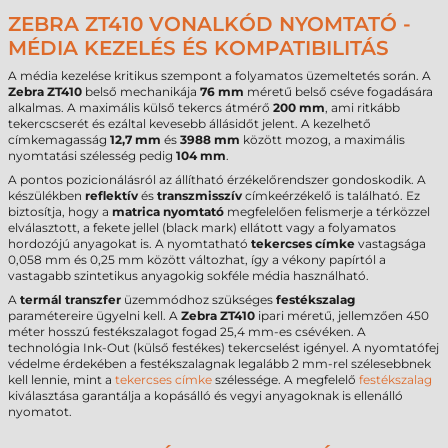
ZEBRA ZT410 VONALKÓD NYOMTATÓ -
MÉDIA KEZELÉS ÉS KOMPATIBILITÁS
A média kezelése kritikus szempont a folyamatos üzemeltetés során. A
Zebra ZT410
belső mechanikája
76 mm
méretű belső cséve fogadására
alkalmas. A maximális külső tekercs átmérő
200 mm
, ami ritkább
tekercscserét és ezáltal kevesebb állásidőt jelent. A kezelhető
címkemagasság
12,7 mm
és
3988 mm
között mozog, a maximális
nyomtatási szélesség pedig
104 mm
.
A pontos pozicionálásról az állítható érzékelőrendszer gondoskodik. A
készülékben
reflektív
és
transzmisszív
címkeérzékelő is található. Ez
biztosítja, hogy a
matrica nyomtató
megfelelően felismerje a térközzel
elválasztott, a fekete jellel (black mark) ellátott vagy a folyamatos
hordozójú anyagokat is. A nyomtatható
tekercses címke
vastagsága
0,058 mm és 0,25 mm között változhat, így a vékony papírtól a
vastagabb szintetikus anyagokig sokféle média használható.
A
termál transzfer
üzemmódhoz szükséges
festékszalag
paramétereire ügyelni kell. A
Zebra ZT410
ipari méretű, jellemzően 450
méter hosszú festékszalagot fogad 25,4 mm-es csévéken. A
technológia Ink-Out (külső festékes) tekercselést igényel. A nyomtatófej
védelme érdekében a festékszalagnak legalább 2 mm-rel szélesebbnek
kell lennie, mint a
tekercses címke
szélessége. A megfelelő
festékszalag
kiválasztása garantálja a kopásálló és vegyi anyagoknak is ellenálló
nyomatot.