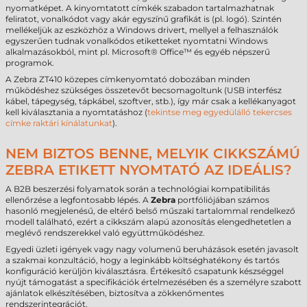
nyomatképet. A kinyomtatott címkék szabadon tartalmazhatnak
feliratot, vonalkódot vagy akár egyszínű grafikát is (pl. logó). Szintén
mellékeljük az eszközhöz a Windows drivert, mellyel a felhasználók
egyszerűen tudnak vonalkódos etiketteket nyomtatni Windows
alkalmazásokból, mint pl. Microsoft® Office™ és egyéb népszerű
programok.
A Zebra ZT410 közepes címkenyomtató dobozában minden
működéshez szükséges összetevőt becsomagoltunk (USB interfész
kábel, tápegység, tápkábel, szoftver, stb.), így már csak a kellékanyagot
kell kiválasztania a nyomtatáshoz (
tekintse meg egyedülálló tekercses
címke raktári kínálatunkat
).
NEM BIZTOS BENNE, MELYIK CIKKSZÁMÚ
ZEBRA ETIKETT NYOMTATÓ AZ IDEÁLIS?
A B2B beszerzési folyamatok során a technológiai kompatibilitás
ellenőrzése a legfontosabb lépés. A
Zebra
portfóliójában számos
hasonló megjelenésű, de eltérő belső műszaki tartalommal rendelkező
modell található, ezért a cikkszám alapú azonosítás elengedhetetlen a
meglévő rendszerekkel való együttműködéshez.
Egyedi üzleti igények vagy nagy volumenű beruházások esetén javasolt
a szakmai konzultáció, hogy a leginkább költséghatékony és tartós
konfiguráció kerüljön kiválasztásra. Értékesítő csapatunk készséggel
nyújt támogatást a specifikációk értelmezésében és a személyre szabott
ajánlatok elkészítésében, biztosítva a zökkenőmentes
rendszerintegrációt.