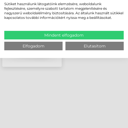
Sütiket használunk látogatóink elemzésére, weboldalunk
7820
fejlesztésére, személyre szabott tartalom megjelenítésére és
VONALKÓDOLVASÓ
nagyszerű weboldalélmény biztosítására. Az általunk használt sütikkel
kapcsolatos további információkért nyissa meg a beállításokat.
Mindent elfogadom
Elfogadom
Elutasítom