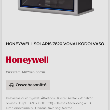
HONEYWELL SOLARIS 7820 VONALKÓDOLVASÓ
Cikkszám:
MK7820-00C47
Összehasonlító
Felhasználói környezet: Általános • Kivitel: Asztali • Vonalkód
olvasás: 1D (pl. EAN13, CODE128) • Olvasási technológia: 1D
Omnidirekcionalis • Olvasási távolság: Normál