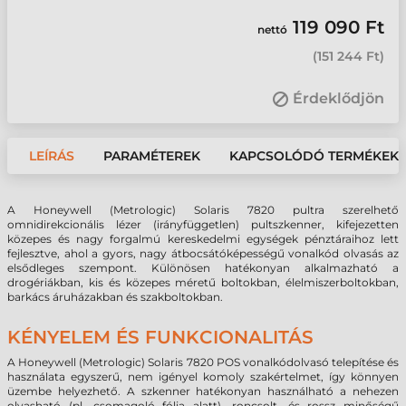
119 090 Ft
nettó
(
151 244 Ft
)
Érdeklődjön
LEÍRÁS
PARAMÉTEREK
KAPCSOLÓDÓ TERMÉKEK
A Honeywell (Metrologic) Solaris 7820 pultra szerelhető
omnidirekcionális lézer (irányfüggetlen) pultszkenner, kifejezetten
közepes és nagy forgalmú kereskedelmi egységek pénztáraihoz lett
fejlesztve, ahol a gyors, nagy átbocsátóképességű vonalkód olvasás az
elsődleges szempont. Különösen hatékonyan alkalmazható a
drogériákban, kis és közepes méretű boltokban, élelmiszerboltokban,
barkács áruházakban és szakboltokban.
KÉNYELEM ÉS FUNKCIONALITÁS
A Honeywell (Metrologic) Solaris 7820 POS vonalkódolvasó telepítése és
használata egyszerű, nem igényel komoly szakértelmet, így könnyen
üzembe helyezhető. A szkenner hatékonyan használható a nehezen
olvasható (pl. csomagoló fólia alatt), roncsolt, és rossz minőségű