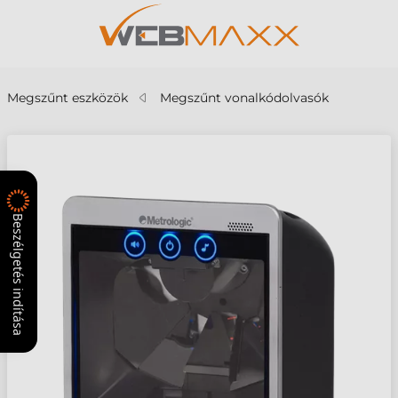
Megszűnt eszközök
Megszűnt vonalkódolvasók
Beszélgetés indítása