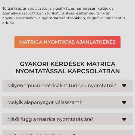
Töltse ki az űrlapot, csatolja a grafikát, és hamarosan küldjük a
személyre szabott ajánlatunkat. Szükség esetén segítünk az
anyagválasztásban, a nyomdai beállításokban, és grafikai tanácsot is
adunk.
MATRICA NYOMTATÁS AJÁNLATKÉRÉS
GYAKORI KÉRDÉSEK MATRICA
NYOMTATÁSSAL KAPCSOLATBAN
Milyen típusú matricákat tudnak nyomtatni?
Cégünk digitális, UV inkjet, flexo és ofszet technológiával is dolgozik. Így
egyaránt gyártunk termékcímkéket, logómatricákat, biztonsági
Melyik alapanyagot válasszam?
zárócímkéket, ipari vagy logisztikai célú matricákat – akár kültérre,
extrém körülmények közé is.
Száraz, beltéri környezetbe a papír alapú matrica a legkedvezőbb
választás. Nedvesség, olaj, vegyszer vagy kültéri igénybevétel esetén
Mitől függ a matrica nyomtatás ára?
műanyag (vinyl, PE, PET) alapanyagot javaslunk. A ragasztó erőssége is
számít: normál felületekhez általános, érdes vagy ívelt felülethez erős,
Az árat a méret, a darabszám, az alapanyag, a színek száma, az egyedi
ideiglenes jelöléshez visszaszedhető ragasztó az ideális. Bizonytalanság
formavágás, a laminálás vagy lakkozás, a tekercses vagy íves kivitel, a
esetén mintát biztosítunk teszteléshez.