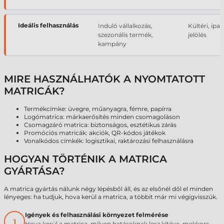
Ideális felhasználás
Induló vállalkozás,
Kültéri, ipar
szezonális termék,
jelölés
kampány
MIRE HASZNÁLHATÓK A NYOMTATOTT
MATRICÁK?
Termékcímke: üvegre, műanyagra, fémre, papírra
Logómatrica: márkaerősítés minden csomagoláson
Csomagzáró matrica: biztonságos, esztétikus zárás
Promóciós matricák: akciók, QR-kódos játékok
Vonalkódos címkék: logisztikai, raktározási felhasználásra
HOGYAN TÖRTÉNIK A MATRICA
GYÁRTÁSA?
A matrica gyártás nálunk négy lépésből áll, és az elsőnél dől el minden
lényeges: ha tudjuk, hova kerül a matrica, a többit már mi végigvisszük.
Igények és felhasználási környezet felmérése
1
Hova kerül a matrica, milyen hatásoknak lesz kitéve, mekkora