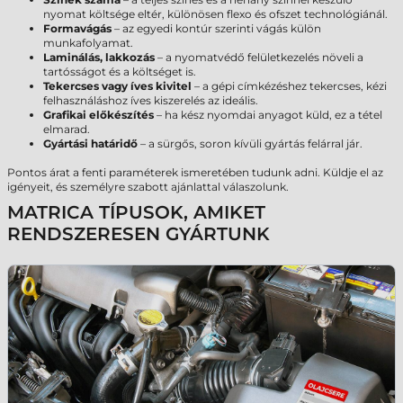
nyomat költsége eltér, különösen flexo és ofszet technológiánál.
Formavágás
– az egyedi kontúr szerinti vágás külön
munkafolyamat.
Laminálás, lakkozás
– a nyomatvédő felületkezelés növeli a
tartósságot és a költséget is.
Tekercses vagy íves kivitel
– a gépi címkézéshez tekercses, kézi
felhasználáshoz íves kiszerelés az ideális.
Grafikai előkészítés
– ha kész nyomdai anyagot küld, ez a tétel
elmarad.
Gyártási határidő
– a sürgős, soron kívüli gyártás felárral jár.
Pontos árat a fenti paraméterek ismeretében tudunk adni. Küldje el az
igényeit, és személyre szabott ajánlattal válaszolunk.
MATRICA TÍPUSOK, AMIKET
RENDSZERESEN GYÁRTUNK