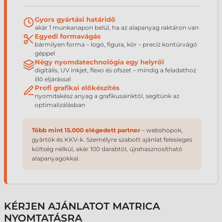
Gyors gyártási határidő
akár 1 munkanapon belül, ha az alapanyag raktáron van
Egyedi formavágás
bármilyen forma – logó, figura, kör – precíz kontúrvágó
géppel
Négy nyomdatechnológia egy helyről
digitális, UV inkjet, flexo és ofszet – mindig a feladathoz
illő eljárással
Profi grafikai előkészítés
nyomdakész anyag a grafikusainktól, segítünk az
optimalizálásban
Több mint 15.000 elégedett partner
– webshopok,
gyártók és KKV-k. Személyre szabott ajánlat felesleges
költség nélkül, akár 100 darabtól, újrahasznosítható
alapanyagokkal.
KÉRJEN AJÁNLATOT MATRICA
NYOMTATÁSRA