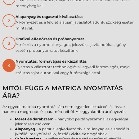
mennyiség kell.
Alapanyag és ragasztó kiválasztása
2
A környezet és a felület alapján javaslatot adunk, szükség esetén
mintával.
Grafikai ellenőrzés és próbanyomat
3
Átnézzük a nyomdai anyagot, jelezzük a javítandókat, igény
esetén próbanyomatot készítünk.
Nyomtatás, formavágás és kiszállítás
4
Gyártás a választott technológiával, egyedi formavágás, majd
szállítás saját autónkkal vagy futárszolgálattal.
MITŐL FÜGG A MATRICA NYOMTATÁS
ÁRA?
Az egyedi matrica nyomtatás ára nem egyetlen listaárból áll össze,
hanem a megrendelés paramétereiből. A leggyakoribb ártényezők:
Méret és darabszám
– nagyobb példányszámnál az egységár
jelentősen csökken.
Alapanyag
– a papír a legkedvezőbb, a műanyag és a speciális
(vízálló, mélyhűtésálló, foszló) kivitelek drágábbak.
Színek száma
– a teljes színes és a néhány színnel készülő