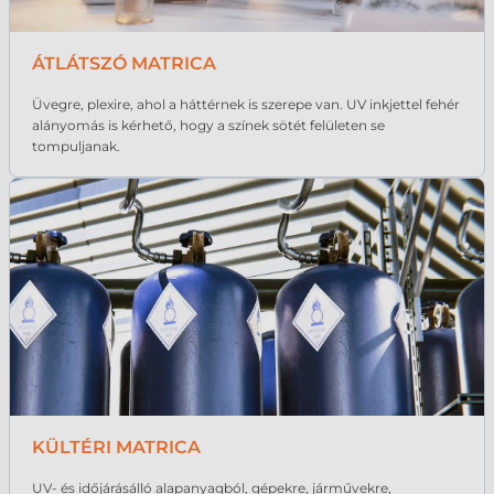
ÁTLÁTSZÓ MATRICA
Üvegre, plexire, ahol a háttérnek is szerepe van. UV inkjettel fehér
alányomás is kérhető, hogy a színek sötét felületen se
tompuljanak.
KÜLTÉRI MATRICA
UV- és időjárásálló alapanyagból, gépekre, járművekre,