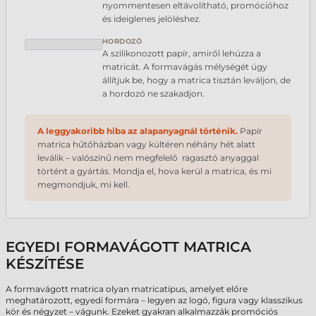
nyommentesen eltávolítható, promócióhoz
és ideiglenes jelöléshez.
HORDOZÓ
A szilikonozott papír, amiről lehúzza a
matricát. A formavágás mélységét úgy
állítjuk be, hogy a matrica tisztán leváljon, de
a hordozó ne szakadjon.
A leggyakoribb hiba az alapanyagnál történik.
Papír
matrica hűtőházban vagy kültéren néhány hét alatt
leválik – valószínű nem megfelelő ragasztó anyaggal
történt a gyártás. Mondja el, hova kerül a matrica, és mi
megmondjuk, mi kell.
EGYEDI FORMAVÁGOTT MATRICA
KÉSZÍTÉSE
A formavágott matrica olyan matricatípus, amelyet előre
meghatározott, egyedi formára – legyen az logó, figura vagy klasszikus
kör és négyzet – vágunk. Ezeket gyakran alkalmazzák promóciós