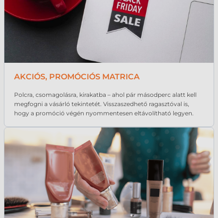
AKCIÓS, PROMÓCIÓS MATRICA
Polcra, csomagolásra, kirakatba – ahol pár másodperc alatt kell
megfogni a vásárló tekintetét. Visszaszedhető ragasztóval is,
hogy a promóció végén nyommentesen eltávolítható legyen.