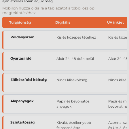
ajánlatkérés során adjuk meg.
Mobilon húzza oldalra a táblázatot a többi oszlop
megtekintéséhez.
Tulajdonság
Digitális
UV inkjet
Példányszám
Kis és közepes tételhez
Kis és közep
Gyártási idő
Akár 24–48 órán belül
Akár 24–48 
Előkészítési költség
Nincs kliséköltség
Nincs klisék
Alapanyagok
Papír és bevonatos
Papír és m
anyagok
bevonat nélkü
Színtartósság
Kiváló, érzékenyebb
Azonnal szá
felhasználásra
és UV-állós