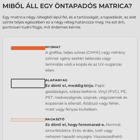
MIBŐL ÁLL EGY ÖNTAPADÓS MATRICA?
Egy matrica négy rétegből épül fel, és a tartósságát, a tapadását, az árát
szinte teljes egészében ez a négy réteg határozza meg. Ha ezt érti,
pontosan tudni fogja, mit érdemes kérnie.
NYOMAT
A grafika, teljes színes (CMYK) vagy néhány
színnel. Igény esetén lakkozás vagy
laminálás védi a kopás és az UV-sugárzás
ellen.
ALAPANYAG
Ez dönti el, meddig bírja.
Papír:
gazdaságos, száraz beltérre. Vinyl (PVC), PE,
PET: nedvességnek, olajnak, vegyszernek és
kopásnak is ellenáll. Átlátszó vagy fehér,
matt vagy fényes kivitelben.
RAGASZTÓ
Ez dönti el, hogy fennmarad-e.
Normál:
sima felületre. Erős: érdes, ívelt vagy
nehezen tapadó anyagra. Visszaszedhető: