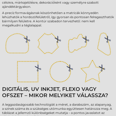
célokra, márkajelölésre, dekorációként vagy személyre szabott
ajándéktárgyakon.
A precíz formavágásnak köszönhetően a matricák könnyedén
lehúzhatók a hordozófelületről, így gyorsan és pontosan felragaszthatók
bármilyen felületre. A kontúr szabadon tervezhető: nem kell
megalkudni a téglalappal.
DIGITÁLIS, UV INKJET, FLEXO VAGY
OFSZET – MIKOR MELYIKET VÁLASSZA?
A leggazdaságosabb technológiát a méret, a darabszám, az alapanyag,
a színek száma és a szükséges utómunka együttesen határozza meg. A
táblázat a jellemző különbségeket mutatja – a pontos javaslatot az