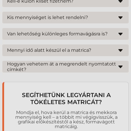
Kell-e külön klisét fizetnem?
grafikai előkészítés igénye és a gyártási határidő együttesen határozza
meg. Nagyobb példányszámnál az egységár jelentősen csökken.
Digitális és UV inkjet nyomtatás esetén nincs kliséköltség. Flexo vagy
Pontos árat a paraméterek ismeretében, személyre szabott ajánlatban
ofszet nyomtatásnál (nagy példányszámnál) viszont igen, de ez egyszeri
adunk.
Kis mennyiséget is lehet rendelni?
költség, és többször felhasználható a jövőbeni gyártások során.
Igen. Már akár 100 db matricát is legyártunk digitális technológiával –
tökéletes opció tesztgyártáshoz vagy szezonális kampányhoz.
Van lehetőség különleges formavágásra is?
Természetesen. A matricákat nemcsak téglalap vagy kör formában
gyártjuk, hanem egyedi, logó alakú vagy figurális vágással is, precíz
Mennyi idő alatt készül el a matrica?
kontúrvágó géppel.
Pontos választ csak a részletek ismeretében tudunk adni, de ha az
alapanyag raktáron van, akkor akár 1 munkanapon belül is átveheti a
Hogyan vehetem át a megrendelt nyomtatott
nyomtatott matricát.
címkét?
Az elkészült matricákat saját autónkkal, vagy szerződött
futárszolgálattal szállítjuk ki az országban.
SEGÍTHETÜNK LEGYÁRTANI A
TÖKÉLETES MATRICÁT?
Mondja el, hova kerül a matrica és mekkora
mennyiség kell – a többit mi végigvisszük, a
grafikai előkészítéstől a kész, formavágott
matricáig.