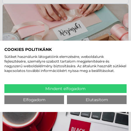
COOKIES POLITIKÁNK
Sütiket használunk látogatóink elemzésére, weboldalunk
fejlesztésére, személyre szabott tartalom megjelenítésére és
nagyszerű weboldalélmény biztosítására. Az általunk használt sütikkel
kapcsolatos további információkért nyissa meg a beállításokat.
KÖSZÖNÖM MATRICA
Webshopos csomagoláshoz, ahol az utolsó benyomás számít.
Mindent elfogadom
Kör, szív vagy bármilyen egyedi formában, grafikai tervezéssel
együtt.
Elfogadom
Elutasítom