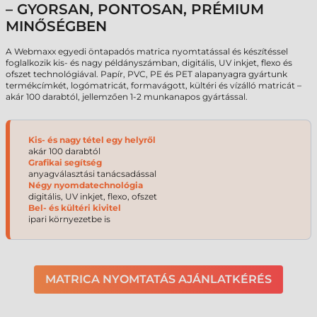
– GYORSAN, PONTOSAN, PRÉMIUM
MINŐSÉGBEN
A Webmaxx egyedi öntapadós matrica nyomtatással és készítéssel
foglalkozik kis- és nagy példányszámban, digitális, UV inkjet, flexo és
ofszet technológiával. Papír, PVC, PE és PET alapanyagra gyártunk
termékcímkét, logómatricát, formavágott, kültéri és vízálló matricát –
akár 100 darabtól, jellemzően 1-2 munkanapos gyártással.
Kis- és nagy tétel egy helyről
akár 100 darabtól
Grafikai segítség
anyagválasztási tanácsadással
Négy nyomdatechnológia
digitális, UV inkjet, flexo, ofszet
Bel- és kültéri kivitel
ipari környezetbe is
MATRICA NYOMTATÁS AJÁNLATKÉRÉS