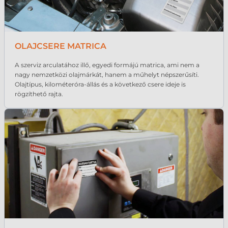
OLAJCSERE MATRICA
A szerviz arculatához illő, egyedi formájú matrica, ami nem a
nagy nemzetközi olajmárkát, hanem a műhelyt népszerűsíti.
Olajtípus, kilométeróra-állás és a következő csere ideje is
rögzíthető rajta.