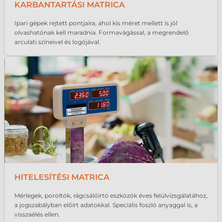
KARBANTARTÁSI MATRICA
Ipari gépek rejtett pontjaira, ahol kis méret mellett is jól
olvashatónak kell maradnia. Formavágással, a megrendelő
arculati színeivel és logójával.
HITELESÍTÉSI MATRICA
Mérlegek, poroltók, rágcsálóirtó eszközök éves felülvizsgálatához,
a jogszabályban előírt adatokkal. Speciális foszló anyaggal is, a
visszaélés ellen.