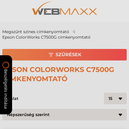
Megszűnt színes címkenyomtató
Epson ColorWorks C7500G címkenyomtató
SZŰRÉSEK
EPSON COLORWORKS C7500G
Beszélgetés indítása
CÍMKENYOMTATÓ
1
találat