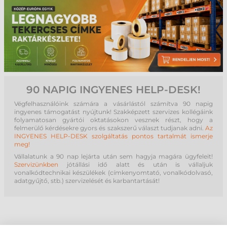
90 NAPIG INGYENES HELP-DESK!
Végfelhasználóink számára a vásárlástól számítva 90 napig
ingyenes támogatást nyújtunk! Szakképzett szervizes kollégáink
folyamatosan gyártói oktatásokon vesznek részt, hogy a
felmerülő kérdésekre gyors és szakszerű választ tudjanak adni.
Az
INGYENES HELP-DESK szolgáltatás pontos tartalmát ismerje
meg!
Vállalatunk a 90 nap lejárta után sem hagyja magára ügyfeleit!
Szervizünkben
jótállási idő alatt és után is vállaljuk
vonalkódtechnikai készülékek (címkenyomtató, vonalkódolvasó,
adatgyűjtő, stb.) szervizelését és karbantartását!