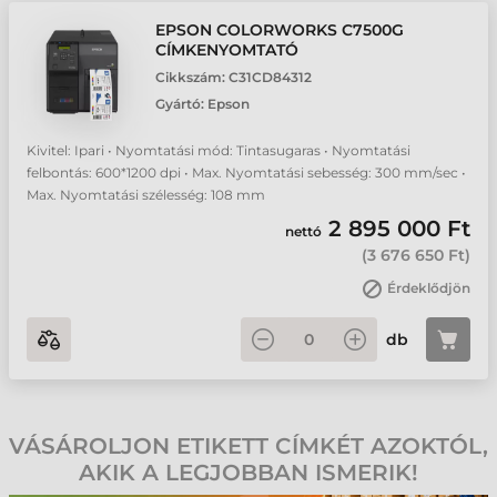
EPSON COLORWORKS C7500G
CÍMKENYOMTATÓ
Cikkszám:
C31CD84312
Gyártó:
Epson
Kivitel: Ipari • Nyomtatási mód: Tintasugaras • Nyomtatási
felbontás: 600*1200 dpi • Max. Nyomtatási sebesség: 300 mm/sec •
Max. Nyomtatási szélesség: 108 mm
2 895 000 Ft
nettó
(
3 676 650 Ft
)
Érdeklődjön
db
VÁSÁROLJON ETIKETT CÍMKÉT AZOKTÓL,
AKIK A LEGJOBBAN ISMERIK!