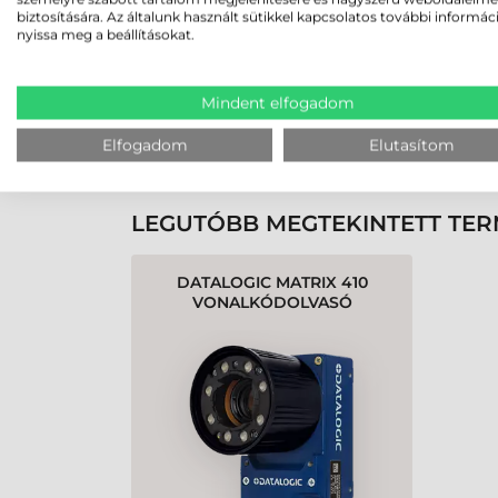
biztosítására. Az általunk használt sütikkel kapcsolatos további informác
nyissa meg a beállításokat.
Rendben volt a rendelésem
Olvass tovább
Mindent elfogadom
Elfogadom
Elutasítom
K
LEGUTÓBB MEGTEKINTETT TE
DATALOGIC MATRIX 410
VONALKÓDOLVASÓ