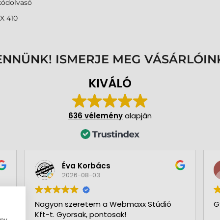
kódolvasó
X 410
ENNÜNK! ISMERJE MEG VÁSÁRLÓIN
KIVÁLÓ
636 vélemény
alapján
Éva Korbács
2026-08-03
Nagyon szeretem a Webmaxx Stúdió
G
Kft-t. Gyorsak, pontosak!
ény