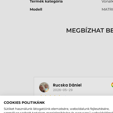
Termék kategória
Vonal
Modell
MATRI
MEGBÍZHAT B
Rucska Dániel
2026-05-29
COOKIES POLITIKÁNK
Sütiket használunk látogatóink elemzésére, weboldalunk fejlesztésére,
személyre szabott tartalom megjelenítésére és nagyszerű weboldalélm