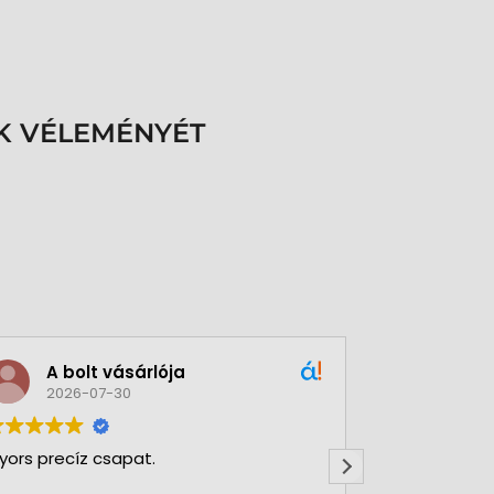
K VÉLEMÉNYÉT
A bolt vásárlója
Green
2026-07-30
2026-
yors precíz csapat.
Nagy Gergőve
Rendkívül ny