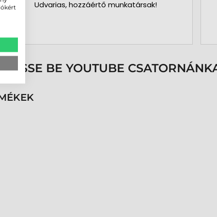
Udvarias, hozzáértő munkatársak!
iókért
ÖVESSE BE YOUTUBE CSATORNÁNKA
RMÉKEK