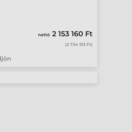
2 153 160 Ft
nettó
(
2 734 513 Ft
)
djön