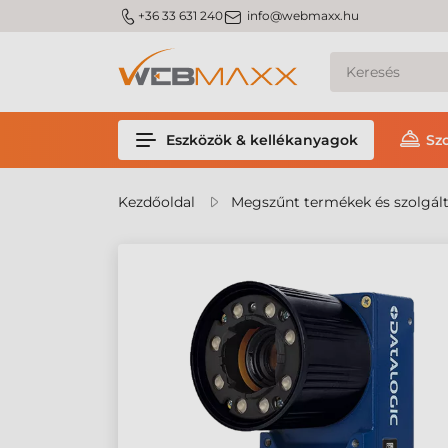
m_phone
m_email
+36 33 631 240
info@webmaxx.hu
Eszközök & kellékanyagok
Sz
Kezdőoldal
Megszűnt termékek és szolgál