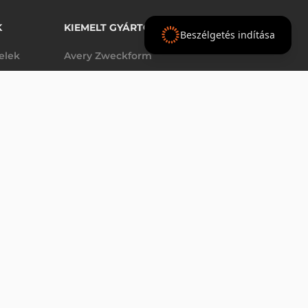
K
KIEMELT GYÁRTÓINK
Beszélgetés indítása
telek
Avery Zweckform
Datalogic
2 153 160 Ft
nettó
elek
Epson
(
2 734 513 Ft
)
Godex
Tezeko
g
TSC
Zebra