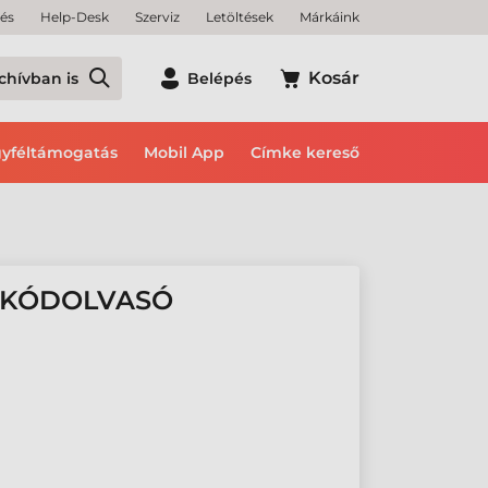
tés
Help-Desk
Szerviz
Letöltések
Márkáink
Kosár
chívban is
Belépés
yféltámogatás
Mobil App
Címke kereső
ALKÓDOLVASÓ