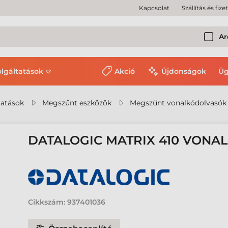
Kapcsolat
Szállítás és fize
Ar
olgáltatások
Akció
Újdonságok
Üg
tatások
Megszűnt eszközök
Megszűnt vonalkódolvasók
DATALOGIC MATRIX 410 VON
Cikkszám:
937401036