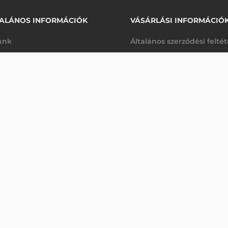
ALÁNOS INFORMÁCIÓK
VÁSÁRLÁSI INFORMÁCIÓ
unk
Általános szerződési felté
rhetőségek
Adatkezelési tájékoztató
LKÓDOLVASÓ
arancia
Szállítási és fizetési feltét
Érdeklődjön
K
Jogi nyilatkozat
káink
Elállás a szerződéstől
k végleges törlése
Utalásos fizetési lehetősé
p-Desk
Legyen viszonteladónk