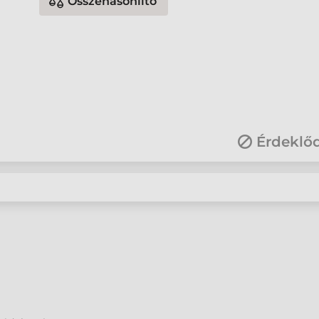
Összehasonlító
Érdeklő