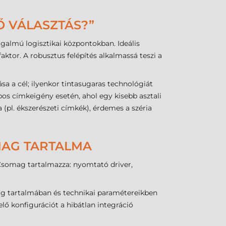
Ő VÁLASZTÁS?”
rgalmú logisztikai központokban. Ideális
aktor. A robusztus felépítés alkalmassá teszi a
a a cél; ilyenkor tintasugaras technológiát
bos címkeigény esetén, ahol egy kisebb asztali
pl. ékszerészeti címkék), érdemes a széria
OMAG TARTALMA
 (Csomag tartalmazza: nyomtató driver,
ag tartalmában és technikai paramétereikben
lő konfigurációt a hibátlan integráció