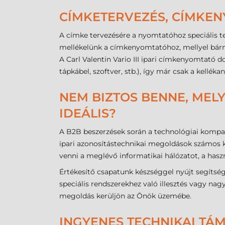
CÍMKETERVEZÉS, CÍMKE
A címke tervezésére a nyomtatóhoz speciális te
mellékelünk a címkenyomtatóhoz, mellyel bár
A Carl Valentin Vario III ipari címkenyomtat
tápkábel, szoftver, stb.), így már csak a kellé
NEM BIZTOS BENNE, MELY
IDEÁLIS?
A B2B beszerzések során a technológiai kompat
ipari azonosítástechnikai megoldások számos k
venni a meglévő informatikai hálózatot, a haszn
Értékesítő csapatunk készséggel nyújt segítség
speciális rendszerekhez való illesztés vagy n
megoldás kerüljön az Önök üzemébe.
INGYENES TECHNIKAI TÁ