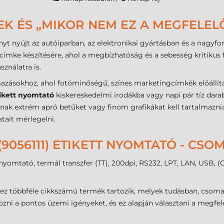
EK ÉS „MIKOR NEM EZ A MEGFELEL
yt nyújt az autóiparban, az elektronikai gyártásban és a nagyfo
pcímke készítésére, ahol a megbízhatóság és a sebesség kritikus f
ználatra is.
zásokhoz, ahol fotóminőségű, színes marketingcímkék előállítás
ikett nyomtató
kiskereskedelmi irodákba vagy napi pár tíz dara
k extrém apró betűket vagy finom grafikákat kell tartalmaznia (
tait mérlegelni.
 (9056111) ETIKETT NYOMTATÓ - CS
mkenyomtató, termál transzfer (TT), 200dpi, RS232, LPT, LAN, USB,
hez többféle cikkszámú termék tartozik, melyek tudásban, csom
ni a pontos üzemi igényeket, és ez alapján választani a megfele