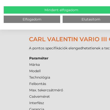
kezelni, a
max. nyomtatási szélesség
pedig 104
Amennyiben tartós nyomtatásra van szükség, 
Mindent elfogadom
típusokét, csökkentve az operátori beavatkozáso
Elfogadom
Elutasítom
festékszalagnak legalább 2 mm-rel szélesebbnek
meghibásodástól. A
termál transzfer
eljárás í
CARL VALENTIN VARIO I
A pontos specifikációk elengedhetetlenek a te
Paraméter
Márka
Modell
Technológia
Felbontás
Max. tekercsátmérő
Cséveméret
Interfész
Garancia