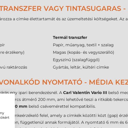
TRANSZFER VAGY TINTASUGARAS -
ozza a címke élettartamát és az üzemeltetési költségeket. Az al
Termál transzfer
pír
Papír, műanyag, textil + szalag
őre érzékeny)
Magas (kopás- és vegyszerálló)
Egyszínű (szalagfüggő)
ávú raktározás
Gyártás, leltár, kültéri címke
I VONALKÓD NYOMTATÓ - MÉDIA KEZ
árás egy ipari berendezésnél. A
Carl Valentin Vario III
belső mech
lső tekercs átmérő 200 mm, ami lehetővé teszi a ritkább tekercs
eszköz
40 mm
belső csévemérettel kompatibilis.
ény
szív
címkeérzékelő felel, amely a címkék közötti közt (gap) érzé
iókért
e kerüljön, függetlenül annak formájától. A nyomtató 6 mm é