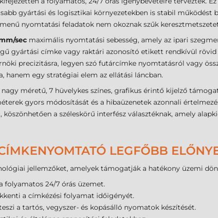
ifejezetten a folyamatos, 24/7 órás igénybevételre terveztek. Ez
bb gyártási és logisztikai környezetekben is stabil működést bi
olumenű nyomtatási feladatok nem okoznak szűk keresztmetszet
 mm/sec
maximális nyomtatási sebesség, amely az ipari szegmens
 gyártási címke vagy raktári azonosító etikett rendkívül rövid 
öki precizitásra, legyen szó futárcímke nyomtatásról vagy össz
, hanem egy stratégiai elem az ellátási láncban.
nagy méretű, 7 hüvelykes színes, grafikus érintő kijelző támogat
méterek gyors módosítását és a hibaüzenetek azonnali értelmezés
, köszönhetően a széleskörű interfész választéknak, amely alapk
I CÍMKENYOMTATÓ LEGFŐBB ELŐNYE
chnológiai jellemzőket, amelyek támogatják a hatékony üzemi dön
 a folyamatos 24/7 órás üzemet.
kkenti a címkézési folyamat időigényét.
eszi a tartós, vegyszer- és kopásálló nyomatok készítését.