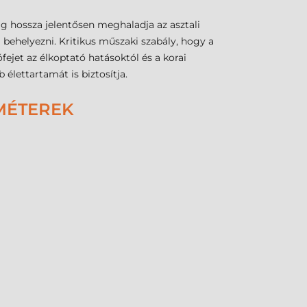
ag hossza jelentősen meghaladja az asztali
 behelyezni. Kritikus műszaki szabály, hogy a
ejet az élkoptató hatásoktól és a korai
élettartamát is biztosítja.
AMÉTEREK