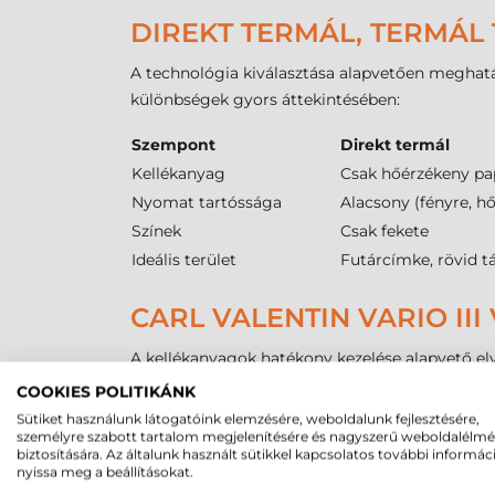
DIREKT TERMÁL, TERMÁL 
A technológia kiválasztása alapvetően meghatár
különbségek gyors áttekintésében:
Szempont
Direkt termál
Kellékanyag
Csak hőérzékeny pa
Nyomat tartóssága
Alacsony (fényre, h
Színek
Csak fekete
Ideális terület
Futárcímke, rövid t
CARL VALENTIN VARIO II
A kellékanyagok hatékony kezelése alapvető elv
nagy kapacitású tekercseket is. A maximális kü
COOKIES POLITIKÁNK
befűzése során figyelembe kell venni, hogy az 
Sütiket használunk látogatóink elemzésére, weboldalunk fejlesztésére,
személyre szabott tartalom megjelenítésére és nagyszerű weboldalélm
A precíz pozicionálásért egy állítható
transzmis
biztosítására. Az általunk használt sütikkel kapcsolatos további informác
esetben pontosan a
tekercses címke
területér
nyissa meg a beállításokat.