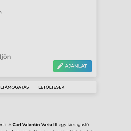
4
djön
AJÁNLAT
ÉLTÁMOGATÁS
LETÖLTÉSEK
nti. A
Carl Valentin Vario III
egy kimagasló