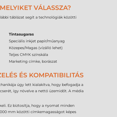
 MELYIKET VÁLASSZA?
ábbi táblázat segít a technológiák közötti
Tintasugaras
Speciális inkjet papír/műanyag
Közepes/Magas (vízálló lehet)
Teljes CMYK színskála
Marketing címke, borászat
ELÉS ÉS KOMPATIBILITÁS
anikája úgy lett kialakítva, hogy befogadja a
cserét, így növelve a nettó üzemidőt. A média
keli. Ez biztosítja, hogy a nyomat minden
s 6000 mm közötti címkemagasságot képes