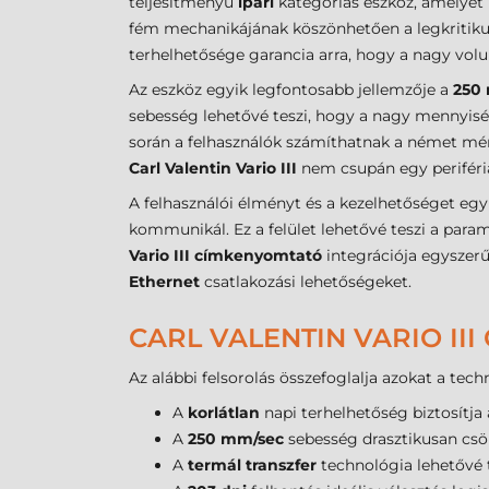
teljesítményű
ipari
kategóriás eszköz, amelyet k
fém mechanikájának köszönhetően a legkritikusa
terhelhetősége garancia arra, hogy a nagy v
Az eszköz egyik legfontosabb jellemzője a
250
sebesség lehetővé teszi, hogy a nagy mennyiségű
során a felhasználók számíthatnak a német mérn
Carl Valentin Vario III
nem csupán egy periféria
A felhasználói élményt és a kezelhetőséget egy 
kommunikál. Ez a felület lehetővé teszi a para
Vario III címkenyomtató
integrációja egyszerű
Ethernet
csatlakozási lehetőségeket.
CARL VALENTIN VARIO II
Az alábbi felsorolás összefoglalja azokat a te
A
korlátlan
napi terhelhetőség biztosítja
A
250 mm/sec
sebesség drasztikusan csö
A
termál transzfer
technológia lehetővé t