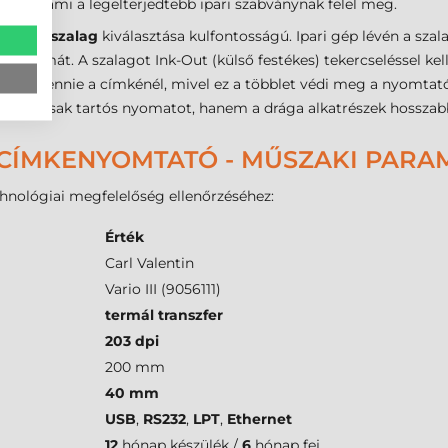
 mm, ami a legelterjedtebb ipari szabványnak felel meg.
a
festékszalag
kiválasztása kulfontosságú. Ipari gép lévén a szal
k számát. A szalagot Ink-Out (külső festékes) tekercseléssel kell
 kell lennie a címkénél, mivel ez a többlet védi meg a nyomtatóf
gy nemcsak tartós nyomatot, hanem a drága alkatrészek hosszabb 
II CÍMKENYOMTATÓ - MŰSZAKI PAR
chnológiai megfelelőség ellenőrzéséhez:
Érték
Carl Valentin
Vario III (9056111)
termál transzfer
203 dpi
200 mm
40 mm
USB
,
RS232
,
LPT
,
Ethernet
12
hónap készülék /
6
hónap fej