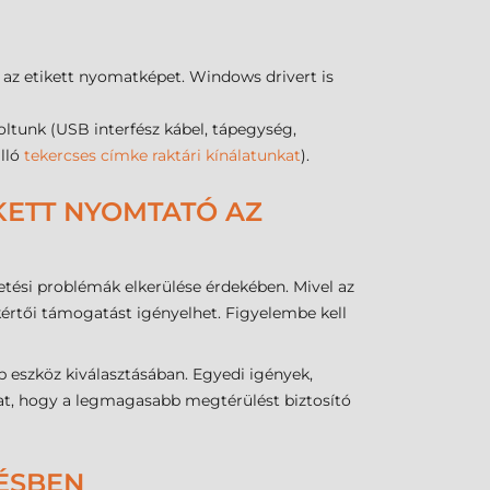
 az etikett nyomatképet. Windows drivert is
tunk (USB interfész kábel, tápegység,
álló
tekercses címke raktári kínálatunkat
).
IKETT NYOMTATÓ AZ
tési problémák elkerülése érdekében. Mivel az
kértői támogatást igényelhet. Figyelembe kell
b eszköz kiválasztásában. Egyedi igények,
kat, hogy a legmagasabb megtérülést biztosító
LÉSBEN