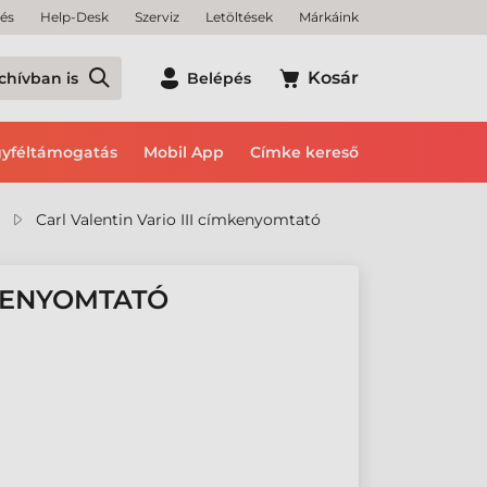
tés
Help-Desk
Szerviz
Letöltések
Márkáink
Kosár
chívban is
Belépés
yféltámogatás
Mobil App
Címke kereső
Carl Valentin Vario III címkenyomtató
MKENYOMTATÓ