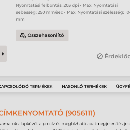
Nyomtatási felbontás: 203 dpi • Max. Nyomtatási
sebesség: 250 mm/sec • Max. Nyomtatási szélesség: 10
mm
Összehasonlító
Érdeklő
KAPCSOLÓDÓ TERMÉKEK
HASONLÓ TERMÉKEK
ÜGYF
 CÍMKENYOMTATÓ (9056111)
lyamatok alapkövét a precíz és megbízható adatmegjelenítés jele