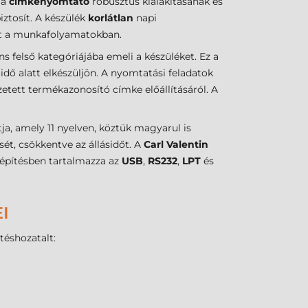
 a
címkenyomtató
robusztus kialakításának és
ztosít. A készülék
korlátlan
napi
et a munkafolyamatokban.
 felső kategóriájába emeli a készüléket. Ez a
idő alatt elkészüljön. A nyomtatási feladatok
etett termékazonosító címke előállításáról. A
ja, amely 11 nyelven, köztük magyarul is
ét, csökkentve az állásidőt. A
Carl Valentin
iépítésben tartalmazza az
USB
,
RS232
,
LPT
és
I
téshozatalt: