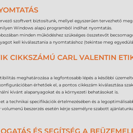
NYOMTATÁS
rvező szoftvert biztosítunk, mellyel egyszerűen tervezhető meg
milyen Windows alapú programból indíhat nyomtatás.
ó dobozában minden működéshez szükséges összetevőt becsomagol
kanyagot kell kiválasztania a nyomtatáshoz (tekintse meg egyedül
IK CIKKSZÁMÚ CARL VALENTIN ET
ibilitás meghatározása a legfontosabb lépés a későbbi üzemelte
onfigurációban érhetőek el, a pontos cikkszám kiválasztása sza
álni kívánt alapanyagokat és a környezeti behatásokat is.
et a technikai specifikációk értelmezésében és a legoptimálisab
agy volumenű beszerzés esetén kérje személyre szabott ajánlatun
MOGATÁS ÉS SEGÍTSÉG A BEÜZEME