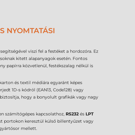
ÉS NYOMTATÁSI
segítségével viszi fel a festéket a hordozóra. Ez
tásoknak kitett alapanyagok esetén. Fontos
y papírra közvetlenül, festékszalag nélkül is
arton és textil médiára egyaránt képes
rjedt 1D-s kódról (EAN13, Code128) vagy
ztosítja, hogy a bonyolult grafikák vagy nagy
len számítógépes kapcsolathoz,
RS232
és
LPT
t portokon keresztül külső billentyűzet vagy
yártósor mellett.