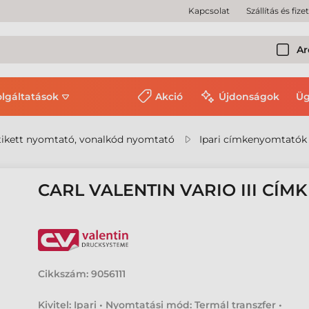
Kapcsolat
Szállítás és fize
Ar
olgáltatások
Akció
Újdonságok
Üg
ikett nyomtató, vonalkód nyomtató
Ipari címkenyomtatók
CARL VALENTIN VARIO III CÍ
Cikkszám:
9056111
Kivitel: Ipari • Nyomtatási mód: Termál transzfer •