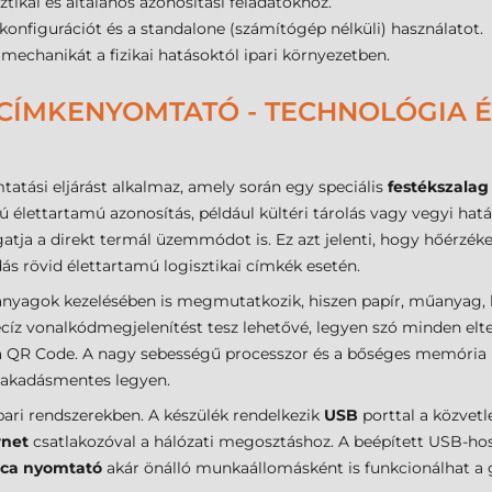
ztikai és általános azonosítási feladatokhoz.
 konfigurációt és a standalone (számítógép nélküli) használatot.
 mechanikát a fizikai hatásoktól ipari környezetben.
I CÍMKENYOMTATÓ - TECHNOLÓGIA 
atási eljárást alkalmaz, amely során egy speciális
festékszalag
zú élettartamú azonosítás, például kültéri tárolás vagy vegyi ha
tja a direkt termál üzemmódot is. Ez azt jelenti, hogy hőérzéken
 rövid élettartamú logisztikai címkék esetén.
yagok kezelésében is megmutatkozik, hiszen papír, műanyag, k
cíz vonalkódmegjelenítést tesz lehetővé, legyen szó minden elte
a QR Code. A nagy sebességű processzor és a bőséges memória bi
s akadásmentes legyen.
pari rendszerekben. A készülék rendelkezik
USB
porttal a közvet
rnet
csatlakozóval a hálózati megosztáshoz. A beépített USB-hos
ica nyomtató
akár önálló munkaállomásként is funkcionálhat a g