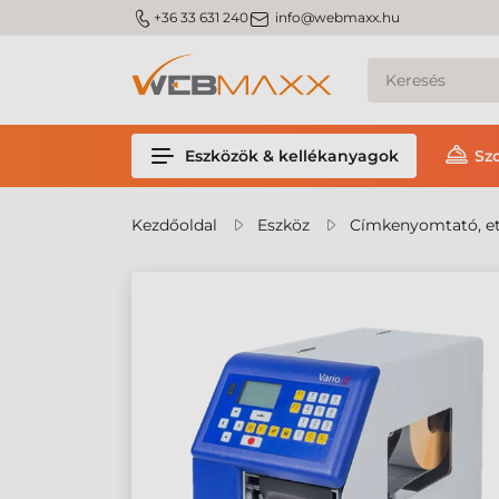
m_phone
m_email
+36 33 631 240
info@webmaxx.hu
Eszközök & kellékanyagok
Sz
Kezdőoldal
Eszköz
Címkenyomtató, et