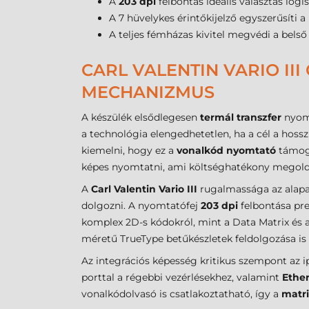
A
203 dpi
felbontás ideális választás logis
A 7 hüvelykes érintőkijelző egyszerűsíti a
A teljes fémházas kivitel megvédi a belső
CARL VALENTIN VARIO II
MECHANIZMUS
A készülék elsődlegesen
termál transzfer
nyomt
a technológia elengedhetetlen, ha a cél a hoss
kiemelni, hogy ez a
vonalkód nyomtató
támoga
képes nyomtatni, ami költséghatékony megoldás
A
Carl Valentin Vario III
rugalmassága az alapan
dolgozni. A nyomtatófej
203 dpi
felbontása pre
komplex 2D-s kódokról, mint a Data Matrix és 
méretű TrueType betűkészletek feldolgozása i
Az integrációs képesség kritikus szempont az i
porttal a régebbi vezérlésekhez, valamint
Ethe
vonalkódolvasó is csatlakoztatható, így a
matr