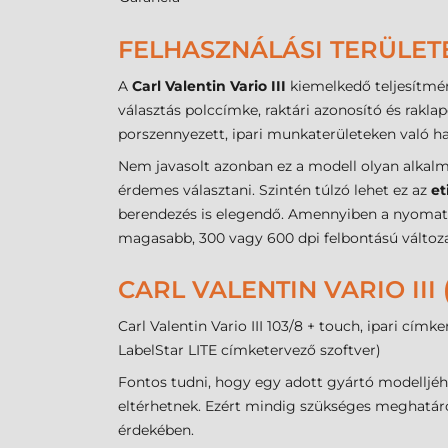
FELHASZNÁLÁSI TERÜLET
A
Carl Valentin Vario III
kiemelkedő teljesítmén
választás polccímke, raktári azonosító és rakla
porszennyezett, ipari munkaterületeken való has
Nem javasolt azonban ez a modell olyan alkalma
érdemes választani. Szintén túlzó lehet ez az
et
berendezés is elegendő. Amennyiben a nyomatna
magasabb, 300 vagy 600 dpi felbontású változa
CARL VALENTIN VARIO III
Carl Valentin Vario III 103/8 + touch, ipari cí
LabelStar LITE címketervező szoftver)
Fontos tudni, hogy egy adott gyártó modelljé
eltérhetnek. Ezért mindig szükséges meghatároz
érdekében.