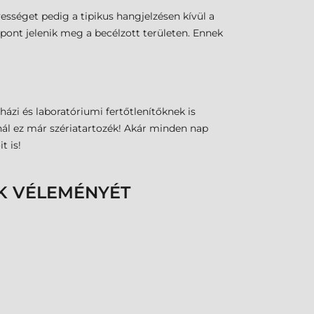
ességet pedig a tipikus hangjelzésen kívül a
 pont jelenik meg a becélzott területen. Ennek
zi és laboratóriumi fertőtlenítőknek is
ónál ez már szériatartozék! Akár minden nap
t is!
K VÉLEMÉNYÉT