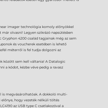
inear imager technológia komoly előnyökkel
t már olvasni! Legyen szikrázó napsütésben
ogic Gryphon 4200 család tagjainak még az sem
tt kuponok és voucherek esetében is lehető
fél méterről is fel tudja dolgozni az
között sem kell váltania! A Datalogic
ni a kódot, kézbe véve pedig a ravasz
 is megvásárolhatóak. A dokkoló multi-
 előnye, hogy vezeték nélküli töltés
 WLC4190
az USB type C csatlakozóval a