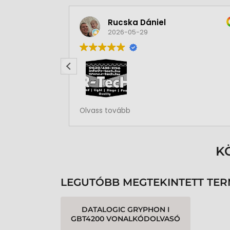
Rucska Dániel
2026-05-29
Rendben volt a rendelésem
Olvass tovább
K
LEGUTÓBB MEGTEKINTETT TE
DATALOGIC GRYPHON I
GBT4200 VONALKÓDOLVASÓ