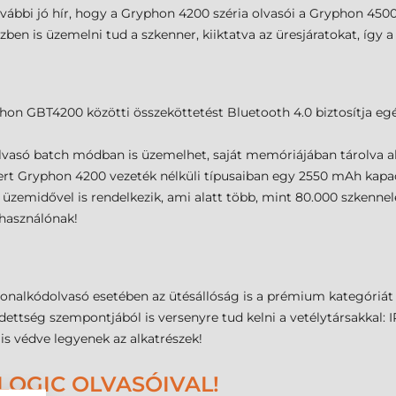
vábbi jó hír, hogy a Gryphon 4200 széria olvasói a Gryphon 450
özben is üzemelni tud a szkenner, kiiktatva az üresjáratokat, így
n GBT4200 közötti összeköttetést Bluetooth 4.0 biztosítja egés
olvasó batch módban is üzemelhet, saját memóriájában tárolva ak
t Gryphon 4200 vezeték nélküli típusaiban egy 2550 mAh kapaci
 üzemidővel is rendelkezik, ami alatt több, mint 80.000 szkennelé
lhasználónak!
lkódolvasó esetében az ütésállóság is a prémium kategóriát ké
édettség szempontjából is versenyre tud kelni a vetélytársakkal: 
 is védve legyenek az alkatrészek!
LOGIC OLVASÓIVAL!