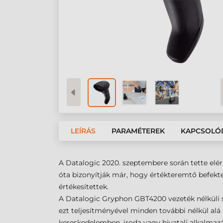
LEÍRÁS
PARAMÉTEREK
KAPCSOLÓ
A Datalogic 2020. szeptembere során tette elé
óta bizonyítják már, hogy értékteremtő befekt
értékesítettek.
A Datalogic Gryphon GBT4200 vezeték nélküli sz
ezt teljesítményével minden további nélkül alá
kereskedelemben, iroda vagy hivatali alkalmazás