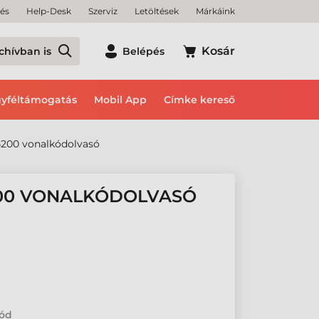
tés
Help-Desk
Szerviz
Letöltések
Márkáink
Kosár
chívban is
Belépés
yféltámogatás
Mobil App
Címke kereső
200 vonalkódolvasó
200 VONALKÓDOLVASÓ
kód