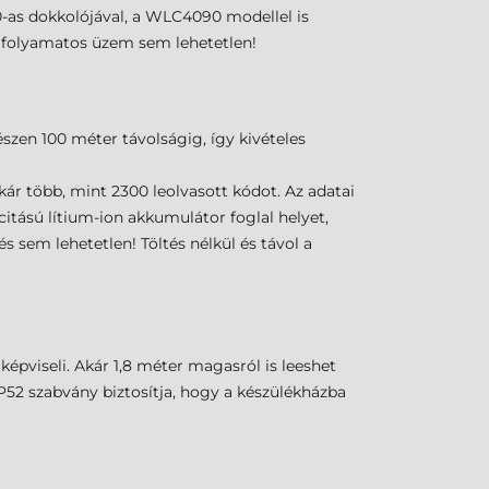
0-as dokkolójával, a WLC4090 modellel is
 a folyamatos üzem sem lehetetlen!
zen 100 méter távolságig, így kivételes
ár több, mint 2300 leolvasott kódot. Az adatai
tású lítium-ion akkumulátor foglal helyet,
s sem lehetetlen! Töltés nélkül és távol a
pviseli. Akár 1,8 méter magasról is leeshet
IP52 szabvány biztosítja, hogy a készülékházba