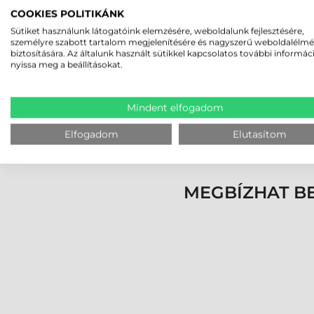
COOKIES POLITIKÁNK
A Gryphon 4200 széria 1D szkennereinek a felha
Sütiket használunk látogatóink elemzésére, weboldalunk fejlesztésére,
Datalogic egyik szabadalma, a "Green Spot" is 
személyre szabott tartalom megjelenítésére és nagyszerű weboldalélm
köszönhetően még zajos környezetben is bizto
biztosítására. Az általunk használt sütikkel kapcsolatos további informác
nyissa meg a beállításokat.
ELŐZZE MEG A FERTŐZÉS
Mindent elfogadom
A Datalogic Gryphon 4200 vonalkódolvasócsalád
ellenáll. Míg a konkurenciánál ezt csak a kifej
Elfogadom
Elutasítom
vegyszeresen tisztíthatja, semmilyen elváltozás
MEGBÍZHAT B