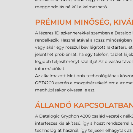
meggondolás nélkül alkalmazható.
PRÉMIUM MINŐSÉG, KIV
A lézeres 1D szkennerekkel szemben a Datalog
rendelkezik. Használatával a rossz minőségben
vagy akár egy rosszul bevilágított raktárterü
jelenthet problémát, ha egy telefon, tablet kijel
legjobb teljesítményt szállítja! Az olvasási tá
információkat.
Az alkalmazott Motionix technológiának köszö
GBT4200 esetén a mozgásérzékelő ezt automatiku
meghúzásakor olvassa le azt.
ÁLLANDÓ KAPCSOLATBAN
A Datalogic Gryphon 4200 család vezeték nélk
interfészes kialakítású, így a hoszt rendszerrel
technológiát használ, így teljesen elhagyták a