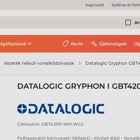
Kapcsolat
Szállítás és fize
Ar
olgáltatások
Akció
Újdonságok
Üg
Vezeték nélküli vonalkódolvasók
Datalogic Gryphon GBT4
DATALOGIC GRYPHON I GBT4
Cikkszám:
GBT4200-WH-WLC
Felhasználói környezet: Vállalati • Kivitel: Kézi • Vonal