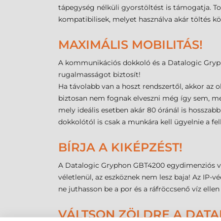
tápegység nélküli gyorstöltést is támogatja.
To
kompatibilisek, mely
et
használva akár töltés k
MAXIMÁLIS MOBILITÁS!
A kommunikációs dokkoló és a Datalogic Grypho
rugalmasságot biztosít!
Ha távolabb van a hoszt rendszertől, akkor az 
biztosan nem fognak elveszni még így sem, mer
mely ideális esetben akár 80 óránál is hosszabb
dokkolótól is csak a munkára kell ügyelnie a fe
BÍRJA A KIKÉPZÉST!
A Datalogic Gryphon GBT4200 egydimenziós vona
véletlenül, az eszköznek nem lesz baja! Az IP-v
ne juthasson be a por és a ráfröccsenő víz ellen
VÁLTSON ZÖLDRE A DATA