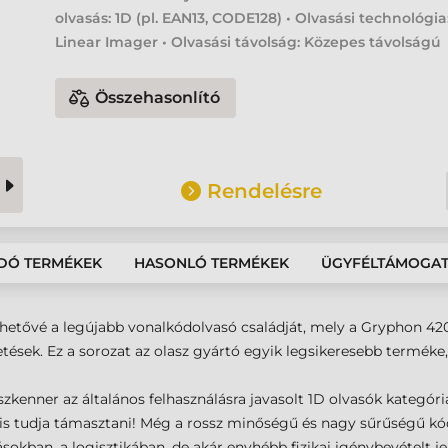
olvasás: 1D (pl. EAN13, CODE128) • Olvasási technológia
Linear Imager • Olvasási távolság: Közepes távolságú
Összehasonlító
Rendelésre
DÓ TERMÉKEK
HASONLÓ TERMÉKEK
ÜGYFÉLTÁMOGA
rhetővé a legújabb vonalkódolvasó családját, mely a Gryphon 420
etések. Ez a sorozat az olasz gyártó egyik legsikeresebb termé
kenner az általános felhasználásra javasolt 1D olvasók kategóri
 is tudja támasztani! Még a rossz minőségű és nagy sűrűségű kód
okban, a logisztikában, de akár enyhébb fizikai igénybevételt je