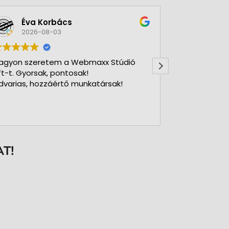
Éva Korbács
A bol
2026-08-03
2026-
agyon szeretem a Webmaxx Stúdió
Gyors precíz
ft-t. Gyorsak, pontosak!
dvarias, hozzáértő munkatársak!
T!