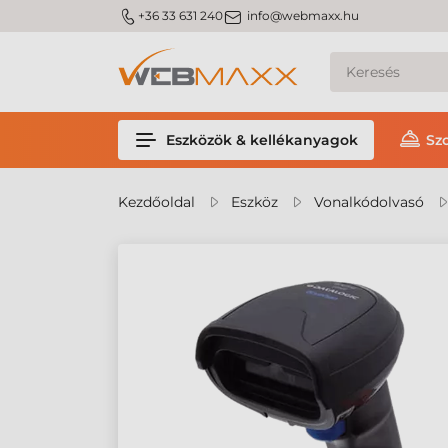
m_phone
m_email
+36 33 631 240
info@webmaxx.hu
Eszközök & kellékanyagok
Sz
Kezdőoldal
Eszköz
Vonalkódolvasó