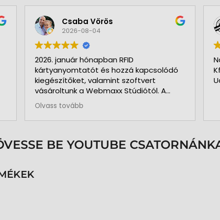
Csaba Vörös
2026-08-04
2026. január hónapban RFID
N
kártyanyomtatót és hozzá kapcsolódó
K
kiegészítőket, valamint szoftvert
U
vásároltunk a Webmaxx Stúdiótól. A
beszerzés megkezdése előtt segítettek
Olvass tovább
az igényeink szerinti típus
kiválasztásában. Minden rendben és
pontosan zajlott. Kollégájuk
személyesen üzemelte be a nyomtatót
ÖVESSE BE YOUTUBE CSATORNÁNKA
és a hozzá kapcsolódó szoftvert. Pár
hónap használat és 3.000 kártya
nyomtatása után is teljesen meg
RMÉKEK
vagyunk elégedve a nyomtatóval. A
közben felmerült kérdéseinkre azonnal
kaptunk segítséget, választ. Pontos,
precíz, megbízható munkatársak.