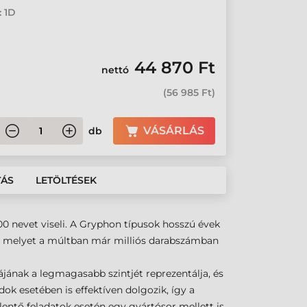
: 1D
44 870 Ft
nettó
(
56 985 Ft
)
VÁSÁRLÁS
db
TÁS
LETÖLTÉSEK
0 nevet viseli. A Gryphon típusok hosszú évek
ke, melyet a múltban már milliós darabszámban
ájának a legmagasabb szintjét reprezentálja, és
ok esetében is effektíven dolgozik, így a
lentő feladatok esetén egy gyártósor mellett is