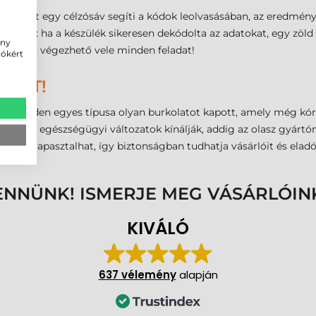
sználóit egy célzósáv segíti a kódok leolvasásában, az eredmény
mutatja: ha a készülék sikeresen dekódolta az adatokat, egy zöld
ény
nsággal végezhető vele minden feladat!
iókért
EKET!
 minden egyes típusa olyan burkolatot kapott, amely még kórhá
ezetten az egészségügyi változatok kínálják, addig az olasz gyárt
t nem tapasztalhat, így biztonságban tudhatja vásárlóit és eladói
ENNÜNK! ISMERJE MEG VÁSÁRLÓIN
KIVÁLÓ
637 vélemény
alapján