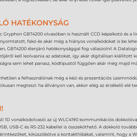
ÁLÓ HATÉKONYSÁG
ic Gryphon GBT4200 olvasóban is használt CCD képalkotó és a l
 nyomtatott, fakó és akár még a hiányos vonalkódokat is be lehe
leten, GBT4200 élenjáró hatékonysággal fog válaszolni! A Datal
zőjéről kell leolvasnia az adatokat, így akár digitálisan kiállíto
volságra sem lehet panasz, kódtípustól függően akár még majd más
nhetően a felhasználónak még a kézi és prezentációs üzemmódok 
san megteszi: ha állványon van, akkor elég az érzékelő elé ten
!
üli 1D vonalkódolvasói az új WLC4190 kommunikációs dokkolóval
 USB, USB-C és RS-232 kábellel is összeköthető. A dokkoló további
z érintkezőket, kiküszöbölve a kontakthibákat, valamint, hogy a