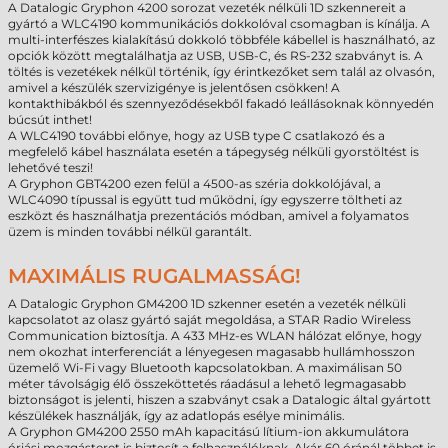
A Datalogic Gryphon 4200 sorozat vezeték nélküli 1D szkennereit a
gyártó a WLC4190 kommunikációs dokkolóval csomagban is kínálja. A
multi-interfészes kialakítású dokkoló többféle kábellel is használható, az
opciók között megtalálhatja az USB, USB-C, és RS-232 szabványt is. A
töltés is vezetékek nélkül történik, így érintkezőket sem talál az olvasón,
amivel a készülék szervizigénye is jelentősen csökken! A
kontakthibákból és szennyeződésekből fakadó leállásoknak könnyedén
búcsút inthet!
A WLC4190 további előnye, hogy az
USB type C csatlakozó és a
megfelelő kábel használata esetén a tápegység nélküli gyorstöltést is
lehetővé teszi!
A Gryphon GBT4200 ezen felül a 4500-as széria dokkolójával, a
WLC4090 típussal is együtt tud működni, így
egyszerre töltheti az
eszközt és használhatja prezentációs módban, amivel a folyamatos
üzem is minden további nélkül garantált.
MAXIMÁLIS RUGALMASSÁG!
A Datalogic Gryphon GM4200 1D szkenner esetén a vezeték nélküli
kapcsolatot az olasz gyártó saját megoldása, a STAR Radio Wireless
Communication biztosítja. A 433 MHz-es WLAN hálózat előnye, hogy
nem okozhat interferenciát a lényegesen magasabb hullámhosszon
üzemelő Wi-Fi vagy Bluetooth kapcsolatokban. A maximálisan 50
méter távolságig élő összeköttetés ráadásul a lehető legmagasabb
biztonságot is jelenti, hiszen a szabványt csak a Datalogic által gyártott
készülékek használják, így az adatlopás esélye minimális.
A Gryphon GM4200 2550 mAh kapacitású lítium-ion akkumulátora
óriási mozgásteret is biztosít a felhasználóknak. Akár 60 óránál többet is