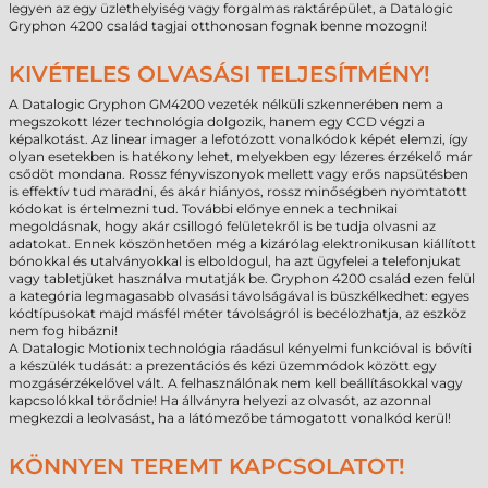
legyen az egy üzlethelyiség vagy forgalmas raktárépület, a Datalogic
Gryphon 4200 család tagjai otthonosan fognak benne mozogni!
KIVÉTELES OLVASÁSI TELJESÍTMÉNY!
A Datalogic Gryphon GM4200 vezeték nélküli szkennerében nem a
megszokott lézer technológia dolgozik, hanem egy CCD végzi a
képalkotást. Az linear imager a lefotózott vonalkódok képét elemzi, így
olyan esetekben is hatékony lehet, melyekben egy lézeres érzékelő már
csődöt mondana. Rossz fényviszonyok mellett vagy erős napsütésben
is effektív tud maradni, és akár hiányos, rossz minőségben nyomtatott
kódokat is értelmezni tud. További előnye ennek a technikai
megoldásnak, hogy akár csillogó felületekről is be tudja olvasni az
adatokat. Ennek köszönhetően még a kizárólag elektronikusan kiállított
bónokkal és utalványokkal is elboldogul, ha azt ügyfelei a telefonjukat
vagy tabletjüket használva mutatják be. Gryphon 4200 család ezen felül
a kategória legmagasabb olvasási távolságával is büszkélkedhet: egyes
kódtípusokat majd másfél méter távolságról is becélozhatja, az eszköz
nem fog hibázni!
A Datalogic Motionix technológia ráadásul kényelmi funkcióval is bővíti
a készülék tudását: a prezentációs és kézi üzemmódok között egy
mozgásérzékelővel vált. A felhasználónak nem kell beállításokkal vagy
kapcsolókkal törődnie! Ha állványra helyezi az olvasót, az azonnal
megkezdi a leolvasást, ha a látómezőbe támogatott vonalkód kerül!
KÖNNYEN TEREMT KAPCSOLATOT!