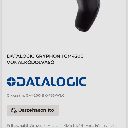
DATALOGIC GRYPHON I GM4200
VONALKÓDOLVASÓ
Cikkszám:
GM4200-BK-433-WLC
Összehasonlító
Felhasználói környezet: Vállalati • Kivitel: Kézi • Vonalkód olvasás: