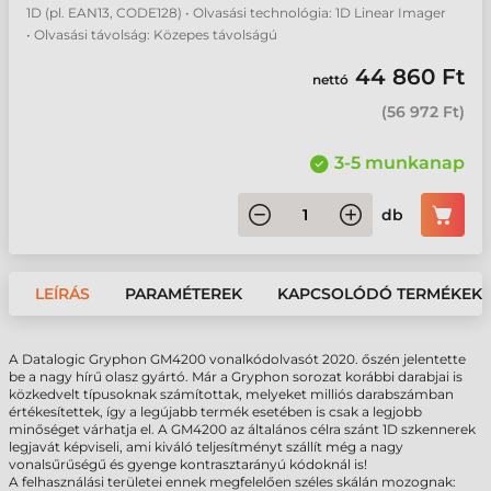
1D (pl. EAN13, CODE128) • Olvasási technológia: 1D Linear Imager
• Olvasási távolság: Közepes távolságú
44 860 Ft
nettó
(
56 972 Ft
)
3-5 munkanap
db
LEÍRÁS
PARAMÉTEREK
KAPCSOLÓDÓ TERMÉKEK
A Datalogic Gryphon GM4200 vonalkódolvasót 2020. őszén jelentette
be a nagy hírű olasz gyártó. Már a Gryphon sorozat korábbi darabjai is
közkedvelt típusoknak számítottak, melyeket milliós darabszámban
értékesítettek, így a legújabb termék esetében is csak a legjobb
minőséget várhatja el. A GM4200 az általános célra szánt 1D szkennerek
legjavát képviseli, ami kiváló teljesítményt szállít még a nagy
vonalsűrűségű és gyenge kontrasztarányú kódoknál is!
A felhasználási területei ennek megfelelően széles skálán mozognak: