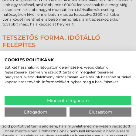
kibír egy töltéssel, ami több, mint 80000 leolvasásnak felel meg! Még
akkor sem kell abbahagyni munkát, ha a bázisállomás esetleg
hatósugáron kívül lenne: batch módba kapcsolva 2300-nál több
vonalkódot menthet el a belső memóriába, amit az eszköz akkor
továbbít majd, ha a kapcsolat helyreállt.
TETSZETŐS FORMA, IDŐTÁLLÓ
FELÉPÍTÉS
A Datalogic Gryphon I GM4200 egydimenziós szkennert úgy tervezték
meg, hogy bírja a kiképzést! Akár 1,8 méter magasról is leejtheti a
COOKIES POLITIKÁNK
felhasználó, az olvasó üzemkész állapotban marad! IP52 tokozásának
Sütiket használunk látogatóink elemzésére, weboldalunk
köszönhetően ráadásul a portól védett, valamint a ráfröccsenő víz sem
fejlesztésére, személyre szabott tartalom megjelenítésére és
juthat be könnyedén a burkolat alá. A mechanikai védelem
nagyszerű weboldalélmény biztosítására. Az általunk használt sütikkel
szempontjából így az általános olvasók egyik legjobb értékeit tudja
kapcsolatos további információkért nyissa meg a beállításokat.
felmutatni.
VÁLTSON ZÖLDRE A DATALOGIC
Mindent elfogadom
OLVASÓIVAL!
A Datalogic GM4200 1D vonalkódolvasóval kényelmesen folyhat a
Elfogadom
Elutasítom
munka! Az alkalmazott célzósáv segítségével könnyedén kiválaszthatja
a beolvasni kívánt kódokat, a "Green Spot" technológia pedig akkor fog
zöld pontot vetíteni a jelölésre, ha a művelet eredményesen végződött.
Ennek megfelelően a felhasználónak nem kell kizárólag a hangjelzésre
figyelnie, így akár zajos környezetekben is hatékonyan alkalmazható!