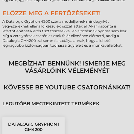
ELŐZZE MEG A FERTŐZÉSEKET!
A Datalogic Gryphon 4200 széria modelljeinek mindegyikét
vegyszereknek ellenálló készülékházzal látták el. Akár naponta is
lefertőtleníthetik erős tisztítószerekkel, elváltozásnak nyoma sem lesz!
Míg a vetélytársak esetén ez csak felár ellenében elérhető, addig a
Datalogic GM4200-zal semmi akadálya annak, hogy a lehető
legnagyobb biztonságban tudhassa ügyfeleit és a munkavállalókat!
MEGBÍZHAT BENNÜNK! ISMERJE MEG
VÁSÁRLÓINK VÉLEMÉNYÉT
KÖVESSE BE YOUTUBE CSATORNÁNKAT!
LEGUTÓBB MEGTEKINTETT TERMÉKEK
DATALOGIC GRYPHON I
GM4200