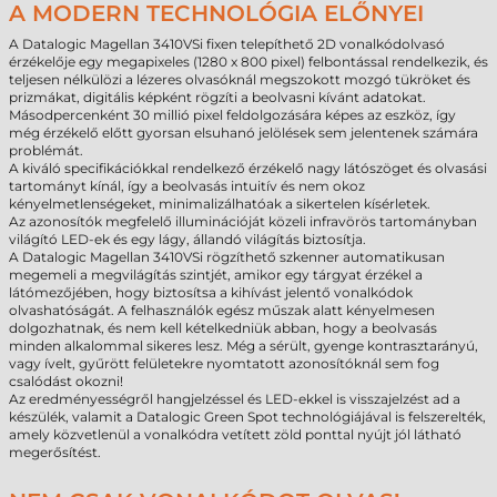
A MODERN TECHNOLÓGIA ELŐNYEI
A Datalogic Magellan 3410VSi fixen telepíthető 2D vonalkódolvasó
érzékelője egy megapixeles (1280 x 800 pixel) felbontással rendelkezik, és
teljesen nélkülözi a lézeres olvasóknál megszokott mozgó tükröket és
prizmákat, digitális képként rögzíti a beolvasni kívánt adatokat.
Másodpercenként 30 millió pixel feldolgozására képes az eszköz, így
még érzékelő előtt gyorsan elsuhanó jelölések sem jelentenek számára
problémát.
A kiváló specifikációkkal rendelkező érzékelő nagy látószöget és olvasási
tartományt kínál, így a beolvasás intuitív és nem okoz
kényelmetlenségeket, minimalizálhatóak a sikertelen kísérletek.
Az azonosítók megfelelő illuminációját közeli infravörös tartományban
világító LED-ek és egy lágy, állandó világítás biztosítja.
A Datalogic Magellan 3410VSi rögzíthető szkenner automatikusan
megemeli a megvilágítás szintjét, amikor egy tárgyat érzékel a
látómezőjében, hogy biztosítsa a kihívást jelentő vonalkódok
olvashatóságát. A felhasználók egész műszak alatt kényelmesen
dolgozhatnak, és nem kell kételkedniük abban, hogy a beolvasás
minden alkalommal sikeres lesz. Még a sérült, gyenge kontrasztarányú,
vagy ívelt, gyűrött felületekre nyomtatott azonosítóknál sem fog
csalódást okozni!
Az eredményességről hangjelzéssel és LED-ekkel is visszajelzést ad a
készülék, valamit a Datalogic Green Spot technológiájával is felszerelték,
amely közvetlenül a vonalkódra vetített zöld ponttal nyújt jól látható
megerősítést.