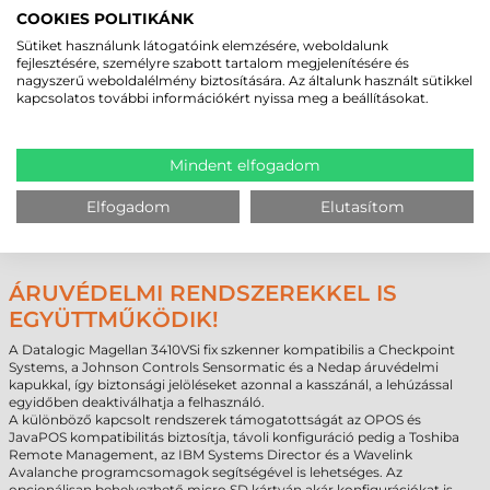
tartókkal úgy helyezheti el a készüléket, hogy az elősegítse a lehető
COOKIES POLITIKÁNK
leghatékonyabb kiszolgálást. A Magellan eszközcsaládnál a kábelek is
Sütiket használunk látogatóink elemzésére, weboldalunk
megegyeznek, így könnyű átjárás biztosított a két különböző
fejlesztésére, személyre szabott tartalom megjelenítésére és
teljesítményű eszköz között. A multiinterfészes kialakításnak
nagyszerű weboldalélmény biztosítására. Az általunk használt sütikkel
köszönhetően számos kasszarendszerhez problémamentesen
kapcsolatos további információkért nyissa meg a beállításokat.
csatlakoztatható. A lehetőségek között megtalálja az USB-A, az OEM
(IBM) USB, USB billentyűzet, USB TEC, valamint RS-232 (soros) és RS-
232 Diebold-Nixdorf Beetle portot.
Fontos megjegyezni, hogy az eszköz 5V-os feszültség mellett tápegység
Mindent elfogadom
nélkül, kizárólag USB-n keresztüli is üzemeltethető, de a készülékházon
elhelyezett Aux portnak ez nem biztosít elegendő áramellátás. Ha külső
Elfogadom
Elutasítom
tápegységet csatlakoztat, vagy ha USB-n keresztül is a tápellátás eléri
12V-ot, a portra kézi vonalkódolvasót is csatlakoztathat, amivel a
nehezen mozgatható árukról is kényelmesen leolvashatja a kódokat.
ÁRUVÉDELMI RENDSZEREKKEL IS
EGYÜTTMŰKÖDIK!
A Datalogic Magellan 3410VSi fix szkenner kompatibilis a Checkpoint
Systems, a Johnson Controls Sensormatic és a Nedap áruvédelmi
kapukkal, így biztonsági jelöléseket azonnal a kasszánál, a lehúzással
egyidőben deaktiválhatja a felhasználó.
A különböző kapcsolt rendszerek támogatottságát az OPOS és
JavaPOS kompatibilitás biztosítja, távoli konfiguráció pedig a Toshiba
Remote Management, az IBM Systems Director és a Wavelink
Avalanche programcsomagok segítségével is lehetséges. Az
opcionálisan behelyezhető micro SD kártyán akár konfigurációkat is