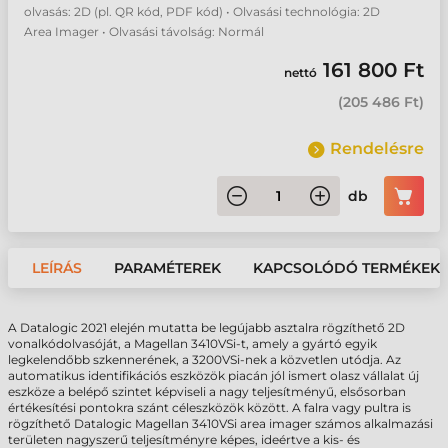
olvasás: 2D (pl. QR kód, PDF kód) • Olvasási technológia: 2D
Area Imager • Olvasási távolság: Normál
161 800 Ft
nettó
(
205 486 Ft
)
Rendelésre
db
LEÍRÁS
PARAMÉTEREK
KAPCSOLÓDÓ TERMÉKEK
A Datalogic 2021 elején mutatta be legújabb asztalra rögzíthető 2D
vonalkódolvasóját, a Magellan 3410VSi-t, amely a gyártó egyik
legkelendőbb szkennerének, a 3200VSi-nek a közvetlen utódja. Az
automatikus identifikációs eszközök piacán jól ismert olasz vállalat új
eszköze a belépő szintet képviseli a nagy teljesítményű, elsősorban
értékesítési pontokra szánt céleszközök között. A falra vagy pultra is
rögzíthető Datalogic Magellan 3410VSi area imager számos alkalmazási
területen nagyszerű teljesítményre képes, ideértve a kis- és