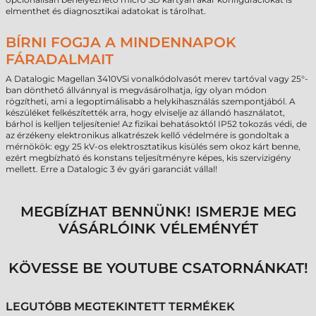
elmenthet és diagnosztikai adatokat is tárolhat.
BÍRNI FOGJA A MINDENNAPOK
FÁRADALMAIT
A Datalogic Magellan 3410VSi vonalkódolvasót merev tartóval vagy 25°-
ban dönthető állvánnyal is megvásárolhatja, így olyan módon
rögzítheti, ami a legoptimálisabb a helykihasználás szempontjából. A
készüléket felkészítették arra, hogy elviselje az állandó használatot,
bárhol is kelljen teljesítenie! Az fizikai behatásoktól IP52 tokozás védi, de
az érzékeny elektronikus alkatrészek kellő védelmére is gondoltak a
mérnökök: egy 25 kV-os elektrosztatikus kisülés sem okoz kárt benne,
ezért megbízható és konstans teljesítményre képes, kis szervizigény
mellett. Erre a Datalogic 3 év gyári garanciát vállal!
MEGBÍZHAT BENNÜNK! ISMERJE MEG
VÁSÁRLÓINK VÉLEMÉNYÉT
KÖVESSE BE YOUTUBE CSATORNÁNKAT!
LEGUTÓBB MEGTEKINTETT TERMÉKEK