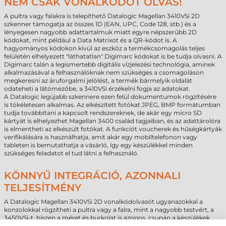
NEM CSAK VONALKÓDOT OLVAS!
A pultra vagy falakra is telepíthető Datalogic Magellan 3410VSi 2D
szkenner támogatja az összes 1D (EAN, UPC, Code 128, stb.) és a
lényegesen nagyobb adattartalmuk miatt egyre népszerűbb 2D
kódokat, mint például a Data Matrixot és a QR-kódot is. A
hagyományos kódokon kívül az eszköz a termékcsomagolás teljes
felületén elhelyezett "láthatatlan" Digimarc kódokat is be tudja olvasni. A
Digimarc talán a legismertebb digitális vízjelezési technológia, aminek
alkalmazásával a felhasználóknak nem szükséges a csomagoláson
megkeresni az áruforgalmi jelölést, a termék bármelyik oldalát
odateheti a látómezőbe, a 3410VSi érzékelni fogja az adatokat.
A Datalogic legújabb szkennere ezen felül dokumentumok rögzítésére
is tökéletesen alkalmas. Az elkészített fotókat JPEG, BMP formátumban
tudja továbbítani a kapcsolt rendszereknek, de akár egy micro SD
kártyát is elhelyezhet Magellan 3400 család tagjaiban, és az adattárolóra
is elmentheti az elkészült fotókat. A funkciót voucherek és hűségkártyák
verifikálására is használhatja, amit akár egy mobiltelefonon vagy
tableten is bemutathatja a vásárló, így egy készülékkel minden
szükséges feladatot el tud látni a felhasználó.
KÖNNYŰ INTEGRÁCIÓ, AZONNALI
TELJESÍTMÉNY
A Datalogic Magellan 3410VSi 2D vonalkódolvasót ugyanazokkal a
konzolokkal rögzítheti a pultra vagy a falra, mint a nagyobb testvért, a
3450VSi-t, hiszen a méret és burkolat is azonos, csupán a készülékek
képességeiben van némi eltérés. A fix és az 25°-s szögben állítható