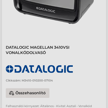
DATALOGIC MAGELLAN 3410VSI
VONALKÓDOLVASÓ
Cikkszám:
M3410-010200-07104
Összehasonlító
Felhasználói környezet: Általános • Kivitel: Asztali • Vonalkód