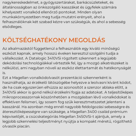
nagykereskedelmet, a gyógyszertárakat, barkácsüzleteket, és
általánosságban az önkiszolgáló kasszákat és ügyfelek számára
kihelyezett vonalkód ellenőrző pontokat. Minden olyan
munkakörnyezetben meg tudja mutatni erényeit, ahol a
felhasználóknak két szabad kézre van szükségük, és ahol a sebesség
elsődleges.
KÖLTSÉGHATÉKONY MEGOLDÁS
Az alkalmazástól függetlenül a felhasználók egy kiváló minőségű
eszközt kapnak, amely hosszú éveken keresztül szolgálni tudja a
vállalkozást. A Datalogic 3410VSi rögzített szkennert a legújabb
dekódolási technológiákkal vértezték fel, így a mozgó alkatrészeket is
nélkülözi, ami nagyban növeli az eszköz élettartamát és hatékonyságát
is.
Ezt a Magellan vonalkódolvasót prezentáció szkennerként is
használhatja, az érzékelő látószögébe helyezve a leolvasni kívánt kódot,
de ha csak egyszerűen elhúzza az azonosítót a szenzor ablaka előtt, a
3410VSi akkor is gond nélkül érzékelni fogja az adatokat. A teljesítőképes
mikroprocesszornak köszönhetően a mozgásban lévő vonalkódokat is
effektíven felismeri, így sosem fog szűk keresztmetszetet jelenteni a
kasszánál. Ha azonban még ennél nagyobb feldolgozási sebességre és
áteresztőképességre van szüksége, a Magellan 3400 család prémium
képviselőjét, a csúcskategóriás Magellan 3450VSi-t ajánljuk, amely a
legjobb szkennelési teljesítményt nyújtja a kompakt méretű, rögzíthető
olvasók piacán.