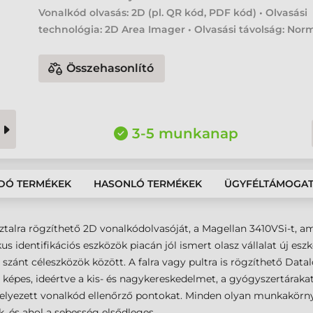
Vonalkód olvasás: 2D (pl. QR kód, PDF kód) • Olvasási
technológia: 2D Area Imager • Olvasási távolság: Nor
Összehasonlító
3-5 munkanap
DÓ TERMÉKEK
HASONLÓ TERMÉKEK
ÜGYFÉLTÁMOGA
ztalra rögzíthető 2D vonalkódolvasóját, a Magellan 3410VSi-t, 
 identifikációs eszközök piacán jól ismert olasz vállalat új eszk
a szánt céleszközök között. A falra vagy pultra is rögzíthető Da
 képes, ideértve a kis- és nagykereskedelmet, a gyógyszertárakat
helyezett vonalkód ellenőrző pontokat. Minden olyan munkakörn
, és ahol a sebesség elsődleges.