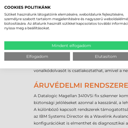
COOKIES POLITIKÁNK
KÖNNYŰ INTEGRÁCIÓ, AZ
Sütiket használunk látogatóink elemzésére, weboldalunk fejlesztésére,
személyre szabott tartalom megjelenítésére és nagyszerű weboldalélm
A Datalogic Magellan 3410VSi 2D vonalkódolvasó
biztosítására. Az általunk használt sütikkel kapcsolatos további informác
nyissa meg a beállításokat.
méret és burkolat is azonos, csupán a készüléke
hogy az elősegítse a lehető leghatékonyabb kis
teljesítményű eszköz között. A multiinterfész
Mindent elfogadom
között megtalálja az USB-A, az OEM (IBM) USB,
Elfogadom
Elutasítom
Fontos megjegyezni, hogy az eszköz 5V-os feszü
Aux portnak ez nem biztosít elegendő áramellátá
vonalkódolvasót is csatlakoztathat, amivel a n
ÁRUVÉDELMI RENDSZERE
A Datalogic Magellan 3410VSi fix szkenner kom
biztonsági jelöléseket azonnal a kasszánál, a l
A különböző kapcsolt rendszerek támogatottsá
az IBM Systems Director és a Wavelink Avalan
konfigurációkat is elmenthet és diagnosztikai a