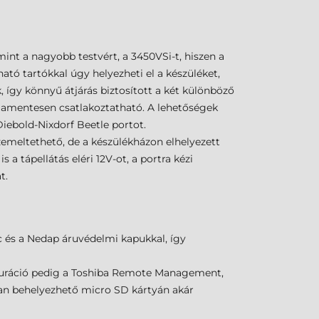
int a nagyobb testvért, a 3450VSi-t, hiszen a
ató tartókkal úgy helyezheti el a készüléket,
 így könnyű átjárás biztosított a két különböző
mamentesen csatlakoztatható. A lehetőségek
iebold-Nixdorf Beetle portot.
zemeltethető, de a készülékházon elhelyezett
a tápellátás eléri 12V-ot, a portra kézi
t.
 és a Nedap áruvédelmi kapukkal, így
iguráció pedig a Toshiba Remote Management,
an behelyezhető micro SD kártyán akár