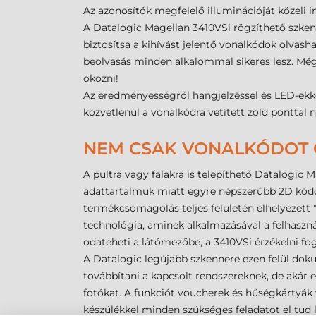
Az azonosítók megfelelő illuminációját közeli i
A Datalogic Magellan 3410VSi rögzíthető szken
biztosítsa a kihívást jelentő vonalkódok olvas
beolvasás minden alkalommal sikeres lesz. Még 
okozni!
Az eredményességről hangjelzéssel és LED-ekkel 
közvetlenül a vonalkódra vetített zöld ponttal n
NEM CSAK VONALKÓDOT 
A pultra vagy falakra is telepíthető Datalogic
adattartalmuk miatt egyre népszerűbb 2D kódok
termékcsomagolás teljes felületén elhelyezett "
technológia, aminek alkalmazásával a felhaszn
odateheti a látómezőbe, a 3410VSi érzékelni fo
A Datalogic legújabb szkennere ezen felül dok
továbbítani a kapcsolt rendszereknek, de akár e
fotókat. A funkciót voucherek és hűségkártyák v
készülékkel minden szükséges feladatot el tud l